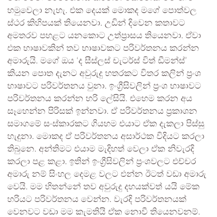
හමුවෙලා නැහැ. එක දෙයක් මොකද මගේ පොත්වල
ස්ථර කිහිපයක් තියෙනවා. උඩින් දිවෙන කතාවට
අමතරව පහළට යනකොට උත්ප්‍රාසය තියෙනවා. ඒවා
එක භාෂාවකින් තව භාෂාවකට පරිවර්තනය කරන්න
අමාරුයි. මගේ ඔය ‘ද සීස්ලස් චැටර්ස් විත් ඩීමන්ස්’
කියන පොත දැනට අවුරුදු හතරකට විතර කලින් ප්‍රංශ
භාෂාවට පරිවර්තනය වුනා. ඉංග්‍රීසිවලින් ප්‍රංශ භාෂාවට
පරිවර්තනය කරන්න හරි ලේසියි. එහෙම කරන අය
සෑහෙන්න පිරිසක් ඉන්නවා. ඒ පරිවර්තනය ප්‍රකාශන
සමාගමේ සංස්කාරකට ගියහම එයාට ඒක දැකලා පිස්සු
හැදුනා. මොකද ඒ පරිවර්තනය අසාර්ථක විදියට කරලා
තිබුනෙ. අන්තිමට එයාම මැදිහත් වෙලා ඒක නිවැරදි
කරලා පළ කළා. ඉතින් ඉංග්‍රීසිවලින් ප්‍රංශවලට එච්චර
අමාරු නම් සිංහල දෙමළ වලට එන්න ඊටත් වඩා අමාරු
වෙයි. මම හිතන්නේ තව අවුරුදු දහයක්වත් යයි මේක
හරියට පරිවර්තනය වෙන්න. වැරදි පරිවර්තනයක්
වෙනවට වඩා මම කැමතියි ඒක නොවී තියෙනවනම්.