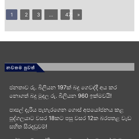
1
2
3
…
473
»
නවතම පුවත්
ජනතාව රු. බිලියන 197ක් බදු ගෙවද්දී අය කර
නොගත් බදු මුදල රු. බිලියන 960 ඉක්මවයි!
පාසල් දැරිය පැහැරගෙන ගොස් අපයෝජනය කළ
පුද්ගලයාට වසර 18කට පසු වසර 12ක බරපතළ වැඩ
සහිත සිරදඬුවම්!