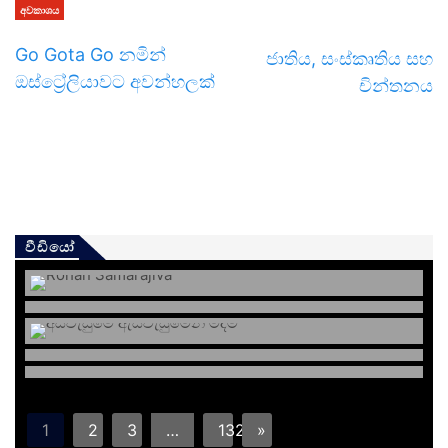
අවකාශය
Go Gota Go නමින්
ජාතිය, සංස්කෘතිය සහ
ඔස්ට්‍රේලියාවට අවන්හලක්
චින්තනය
වීඩියෝ
1
2
3
…
132
»