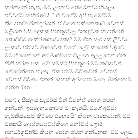
කරන්නේ නැහැ මට ලංකාව තේරෙනවා කියලා.
එච්චරට සංකීර්ණයි. ? ඒ වගේම අපි හැමෝටම
තියෙනවා පින්තූරයක්. ඒ වගේ එකිනෙකාට වෙනස්
මිලියන විසි දෙකක පින්තූරවල එකතුවක් කියන්නේ
කොච්චර සංකීර්ණතාවයක්ද? මම එක සැරයක් ලිව්වා
ලංකාව හරියට මාළුවෙක් වගේ. ලේඛකයෙක් විදියට
මට තියෙන්නේ අර මාළුවගෙ වල්ගෙ අල්ලගෙන ඒක
හීනි කරන එක. මේ සමස්ථ පින්තූරෙ මට කවදාවත්
තේරෙන්නෙ නැහැ. ඒක හරිම වර්ණවත්. වෙනස්
වෙනස් වර්ණ. එකක් දෙකක් අරගෙන බැහැ. ඔක්කොම
ගන්න ඕන.
ඔබේ ද සීස්ලස් චැටර්ස් විත් ඩීමන්ස් පොත පටන්
ගන්නේ “ඉපදෙනකොටම මං කැතයි. මගේ අම්මා
හැමතිස්සෙම කිව්වෙ එහෙමයි” කියන වාක්‍යෙයන්. මට
මතකයි දොස්තයෙව්ස්කිගෙ නෝට්ස් ෆ්‍රොම්
අන්ඩර්ග්‍රව්න්ඩ් කියන පොත පටන් ගන්නෙත් “මම ලෙඩ