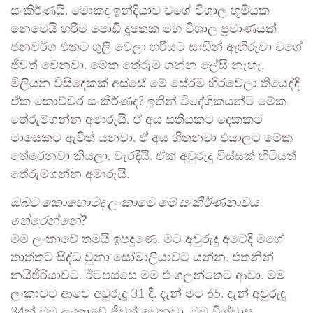
සංකීර්ණයි. මොකද ඉන්දියාව වගේ විශාල භූමියක
නෙමෙයි හරිම පොඩි දූපතක මහ විශාල ප්‍රමාණයක්
ජනවර්ග එකට ගුලි වෙලා හරියට සාඩින් ඇහිරුවා වගේ
ජීවත් වෙනවා. මේක තේරුම් ගන්න ලේසි නැහැ.
මිලියන විසිදෙකක් අස්සේ මේ සේරම හිරවෙලා තියෙද්දි
ඒක කොච්චර සංකීර්ණද? ඉතින් විදේශිකයන්ට මේක
තේරුම්ගන්න අමාරුයි. ඒ අය සතියකට දෙකකට
මාසෙකට ඇවිත් යනවා. ඒ අය හිතනවා එයාලට මේක
තේරෙනවා කියලා. වැරදියි. ඒක අවුරුදු විස්සක් හිටියත්
තේරුම්ගන්න අමාරුයි.
ඔබට කොහොමද ලංකාවෙ මේ සංකීර්ණතාවය
තේරෙන්නේ?
මම ලංකාවේ තමයි ඉපදුණෙ. මට අවුරුදු අටේදි මගේ
තාත්තට සිද්ධ වුනා සෝමාලියාවට යන්න. එතනින්
නයිජීරියාවට. ඊටපස්සෙ මම එංගලන්තෙට ආවා. මම
ලංකාවට ආවෙ අවුරුදු 31 දී. දැන් මට 65. දැන් අවුරුදු
34ක් මම ලංකාවේ ජීවත් වෙනවා. මම විශ්වාස