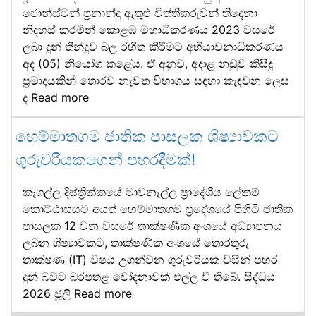
ජොන්ස්ටන් ප්‍රනාන්දු ඇතුළු විත්තිකරුවන් තිදෙනා
නිදහස් කරමින් කොළඹ මහාධිකරණය 2023 වසරේ
ලබා දුන් තීන්දුව බල රහිත කිරීමට අභියාචනාධිකරණය
අද (05) නියෝග කළේය. ඒ අනුව, අදාළ නඩුව කිසිදු
ප්‍රමාදයකින් තොරව නැවත විභාගය සඳහා කැඳවන ලෙස
ද
Read more
හෙම්මාතගම ජාතික පාසලක ශිෂ්‍යාවකට
ගුරුවරියකගෙන් පහරදීමක්!
කෑගල්ල දිස්ත්‍රික්කයේ මාවනැල්ල ප්‍රාදේශීය ලේකම්
කොට්ඨාසයට අයත් හෙම්මාතගම ප්‍රදේශයේ පිහිටි ජාතික
පාසලක 12 වන වසරේ තාක්ෂණික අංශයේ අධ්‍යාපනය
ලබන ශිෂ්‍යාවකට, තාක්ෂණික අංශයේ තොරතුරු
තාක්ෂණ (IT) විෂය උගන්වන ගුරුවරියක විසින් පහර
දුන් බවට බරපතළ චෝදනාවක් එල්ල වී තිබේ. සිද්ධිය
2026 ජූලි
Read more