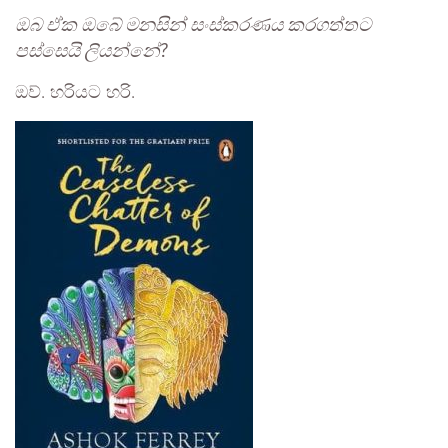
ඔබ ඒක ඔබේ මනසින් සංස්කරණය කරගත්තට
පස්සෙයි ලියන්නේ?
ඔව්. හරියට හරි.