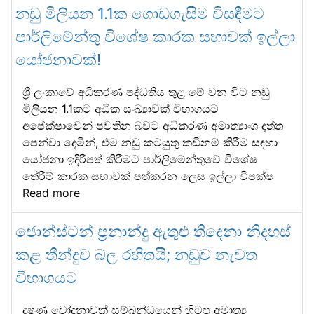
නඩු මිලියන 1.1ක ගොඩගැසීම විසඳීමට
පාර්ලිමේන්තු විශේෂ කාරක සභාවක් ඉල්ලා
යෝජනාවක්!
ශ්‍රී ලංකාවේ අධිකරණ පද්ධතිය තුළ මේ වන විට නඩු
මිලියන 1.1කට අධික සංඛ්‍යාවක් විභාගයට
අපේක්ෂාවෙන් පවතින බවට අධිකරණ අමාත්‍යාංශ දත්ත
පෙන්වා දෙමින්, එම නඩු කටයුතු කඩිනම් කිරීම සඳහා
යෝජනා ඉදිරිපත් කිරීමට පාර්ලිමේන්තුවේ විශේෂ
තේරීම් කාරක සභාවක් පත්කරන ලෙස ඉල්ලා විපක්ෂ
Read more
ජොන්ස්ටන් ප්‍රනාන්දු ඇතුළු තිදෙනා නිදහස්
කළ තීන්දුව බල රහිතයි; නඩුව නැවත
විභාගයට
දූෂණ චෝදනාවක් සම්බන්ධයෙන් හිටපු අමාත්‍ය