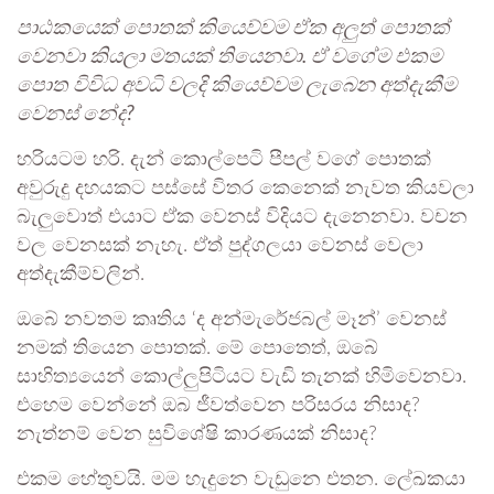
පාඨකයෙක් පොතක් කියෙව්වම ඒක අලුත් පොතක්
වෙනවා කියලා මතයක් තියෙනවා. ඒ වගේම එකම
පොත විවිධ අවධි වලදි කියෙව්වම ලැබෙන අත්දැකීම
වෙනස් නේද?
හරියටම හරි. දැන් කොල්පෙටි පීපල් වගේ පොතක්
අවුරුදු දහයකට පස්සේ විතර කෙනෙක් නැවත කියවලා
බැලුවොත් එයාට ඒක වෙනස් විදියට දැනෙනවා. වචන
වල වෙනසක් නැහැ. ඒත් පුද්ගලයා වෙනස් වෙලා
අත්දැකීම්වලින්.
ඔබේ නවතම කෘතිය ‘ද අන්මැරේජබල් මෑන්’ වෙනස්
නමක් තියෙන පොතක්. මේ පොතෙත්, ඔබේ
සාහිත්‍යයෙන් කොල්ලුපිටියට වැඩි තැනක් හිමිවෙනවා.
එහෙම වෙන්නේ ඔබ ජීවත්වෙන පරිසරය නිසාද?
නැත්නම් වෙන සුවිශේෂි කාරණයක් නිසාද?
එකම හේතුවයි. මම හැදුනෙ වැඩුනෙ එතන. ලේඛකයා