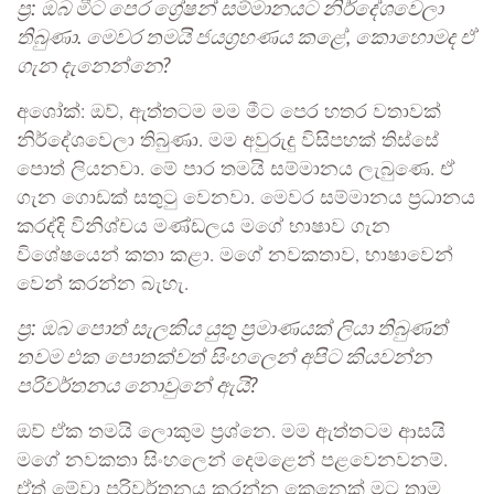
ප්‍ර: ඔබ මීට පෙර ග්‍රේෂන් සම්මානයට නිර්දේශවෙලා
තිබුණා. මෙවර තමයි ජයග්‍රහණය කළේ, කොහොමද ඒ
ගැන දැනෙන්නෙ?
අශෝක්: ඔව්, ඇත්තටම මම මීට පෙර හතර වතාවක්
නිර්දේශවෙලා තිබුණා. මම අවුරුදු විසිපහක් තිස්සේ
පොත් ලියනවා. මේ පාර තමයි සම්මානය ලැබුණෙ. ඒ
ගැන ගොඩක් සතුටු වෙනවා. මෙවර සම්මානය ප්‍රධානය
කරද්දි විනිශ්චය මණ්ඩලය මගේ භාෂාව ගැන
විශේෂයෙන් කතා කළා. මගේ නවකතාව, භාෂාවෙන්
වෙන් කරන්න බැහැ.
ප්‍ර: ඔබ පොත් සැලකිය යුතු ප්‍රමාණයක් ලියා තිබුණත්
තවම එක පොතක්වත් සිංහලෙන් අපිට කියවන්න
පරිවර්තනය නොවුනේ ඇයි?
ඔව් ඒක තමයි ලොකුම ප්‍රශ්නෙ. මම ඇත්තටම ආසයි
මගේ නවකතා සිංහලෙන් දෙමළෙන් පළවෙනවනම්.
ඒත් මේවා පරිවර්තනය කරන්න කෙනෙක් මට තාම