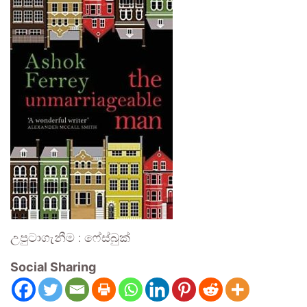
උපුටාගැනීම : ෆේස්බුක්
Social Sharing