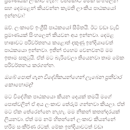
ප්‍රමාණයක් ලංකාව ගැන? එතකොට මේක සිංහලෙන්
සහ දෙමළෙන් කියවන්න කැමති ලාංකීය පාඨකයෝ
ඉන්නවා?
ඔව්. ලංකාවේ ඉංග්‍රීසි පාඨකයෝ සීමිතයි. ඊට වඩා වැඩි
ප්‍රමාණයක් සිංහලෙන් කියවන අය ඉන්නවා. දෙමළ
භාෂාවට පරිවර්තනය කළොත් දකුණු ඉන්දියාවෙත්
පාඨකයො ඉන්නවා. ඉතින් එහෙම වෙනවනම් මම
ඉතාම සතුටුයි. ඒත් මට බැරිවෙලා තියෙනවා තාම මේක
පරිවර්තනය කරගන්න.
ඔබේ පොත් ගැන විදේශිකයන්ගෙන් ලැබෙන ප්‍රතිචාර
කොහොමද?
මට විදේශික පාඨකයො කියන දෙයක් තමයි මගේ
පොත්වලින් ඒ අය ලංකාව තේරුම් ගන්නවා කියලා. ඒත්
මට ඒක තේරෙන්නෙ නැහැ. මම නිකන් කතන්දරයක්
ලියනවා. ඒත් මම නම් හිතන්නේ ලංකාව කියන්නේ
හරිම සංකීර්ණ රටක්. මේක ඉන්දියාවටත් වඩා