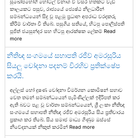
සුඛෝපභෝගී හෝටල් විනාශ වී වසර හතකට වැඩි
කාලයකට පසුව, රාජ්‍යයේ ජ්‍යෙෂ්ඨ නිලධාරීන්
සම්බන්ධයෙන් සිදු වූ පළමු ප්‍රධාන අපරාධ වරදකරු
කිරීම් වාර්තා වී තිබේ. පසුගිය සතියේ, හිටපු පොලිස්පති
පූජිත් ජයසුන්දර සහ හිටපු ආරක්ෂක ලේකම්
Read
more
නීතිඥ සංගමයේ සභාපති රජීව් අමරසූරිය
සියලු චෝදනා පදනම් විරහිව ප්‍රතික්ෂේප
කරයි.
අල්ලස් හෝ දූෂණ චෝදනා විමර්ශන කොමිෂන් සභාව
වෙත තමන් සම්බන්ධයෙන් පැමිණිල්ලක් ඉදිරිපත් කර
ඇති බවට පළ වූ වාර්තා සම්බන්ධයෙන්, ශ්‍රී ලංකා නීතිඥ
සංගමයේ සභාපති නීතිඥ රජීව් අමරසූරිය සිය ප්‍රතිචාරය
ප්‍රකාශ කර තිබේ. සිය සමාජ මාධ්‍ය ගිණුම ඔස්සේ
නිවේදනයක් නිකුත් කරමින්
Read more