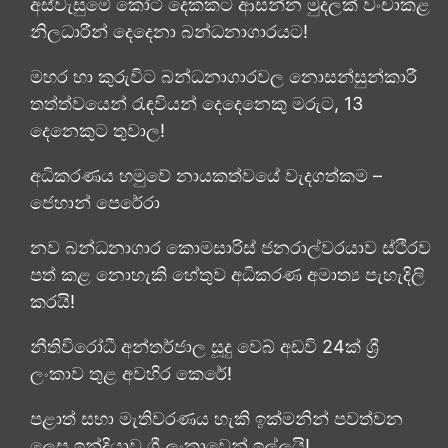
අස්වැසුමේ කෝටි දෙකකට ආසන්න මුදලක් වංචාකළ
නිලධාරීන් දෙදෙනා බන්ධනාගාරයට!
මහර හා කුරුවිට බන්ධනාගාරවල නොසන්සුන්කාරී
තත්ත්වයෙන් රැඳවියන් දෙදෙනෙකු මරුට, 13
දෙනෙකුට තුවාල!
අධිකරණය හමුවේ නායකත්වයේ වැදගත්කම –
ජෙහාන් පෙරේරා
නව බන්ධනාගාර කොමසාරිස් ජනරාල්වරයාව ස්ථිරව
පත් කළ නොහැකි හේතුව අධිකරණ අමාත්‍ය පැහැදිලි
කරයි!
නීතිවිරෝධී අන්තර්ජාල සූදු වෙබ් අඩවි 24ක් ශ්‍රී
ලංකාව තුළ අවහිර කෙරේ!
පළාත් සභා මැතිවරණය හැකි ඉක්මනින් පවත්වන
ලෙස ඉන්දියාව ශ්‍රී ලංකාවෙන් ඉල්ලයි!