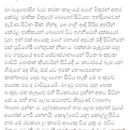
මා මැදපෙරදිග වැඩ කරන කාලයේ මගේ මිතුරන් අතර
කේරළ ජාතික මිතුරෝ බොහෝ සිටියහ. ඉන්දියාවෙන්
පැමිණ සිටින සීක්, හින්දු, බෙංගාලි ආදි පිරිස අතරින්
කේරළ ජාතිකයන් බොහෝ විට ඉගනීමෙහි දක්ෂයෝ
වූහ. ඉන් එක් අයෙකු මගේ මනසේ අදටත් රැඳී සිටින්නේ
එක් සුවිශේෂී හේතුවක් නිසා ය. එක්තරා සැඳෑවක ඔහු
මට හමුවූයේ අපේ සේවාස්ථානයෙන් පිටත බංකුවක
වාඩිවී පොතක් කියවමින් සිටියදී ය. කටාරයේ බැස යන
හිරුගේ මඳ හිරු රැස් යට ඉමක් නොපෙනෙන
කාන්තාරය දෙස බලාගෙන සිටිය හැකි මේ බංකුවේ
පසෙක මම ද වාඩිවූයෙමි. මා දුටු වහාම ඔහු පොත
බංකුව මත තැබුවේ එහි පිටකවරය මුනින් අතට සිටින
සේ ය. එහි නම ලෙස සටහන්ව තිබුණේ Colpetty
People යන්න ය. ලේඛකයාගේ නම ලෙස සඳහන් වූයේ
අශෝක් ෆෙරී යන්නයි. කොල්පෙටි යනු කොල්ලුපිටිය
නම් මේ රචකයා ලංකාවේ අයෙකු විය යුතු ය. එවිට