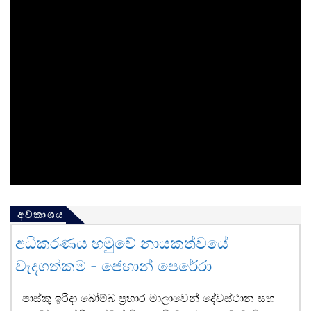
අවකාශය
අධිකරණය හමුවේ නායකත්වයේ
වැදගත්කම - ජෙහාන් පෙරේරා
පාස්කු ඉරිදා බෝම්බ ප්‍රහාර මාලාවෙන් දේවස්ථාන සහ