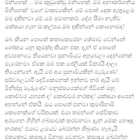
මිනිහෙක් … මම කුඩුකේඩු මිනිහෙක්. මම අනාකර්ශනීය
මිනිහෙක්” වගේ වාක්‍යයකින්. මේ පොත් දෙක ඇතුළෙම
මම දකිනවා යම් යම් සමානකම්. දේශ සීමා නැතිව
යක්ෂයා ගැන සංකල්පය ඔබ දකින්නේ කොහොමද?
ඔබ කියන පොතේ කතාකෙරෙන තේමාව වෙන්නේ
ශෝකය යනු කුමක්ද කියන එක. දැන් ඒ පොතේ
අවසානටෙ තියෙනවා සුනාමියට අහුවෙලා දෙන්නෙක්
මැරෙනවා. ඒකෙ මම එක පේලියක් විතරයි දාලා
තියෙන්නේ, ඇයි මේ අය සුනාමියකින් මැරුණෙ?
සර්වබලධාරී දෙවිකෙනෙක් ඉන්නව නම් ඇයි මේ
මිනිස්සු මැරුණෙ? මනුස්සයෙක්ගේ ජීවිතේ ඔහු
කොච්චර යහපත් ද? කොච්චර නරකද? යක්ෂයා අපෙන්
අහන්නේ ඒකයි. ඔය පොතේ එනවා කුමාරිහාමි
කෙනෙක්ගේ චරිතයක්. එයා තමන්ගේ සේවිකාව
අරගෙන ගිහින් ගබ්සාවක් කරවනවා. දැන් මේක හොඳද
නරකද? එයාට ළමයව බේරන්න තිබුණා, හැබැයි
එතකොට කසාදය විනාස වෙනවා. කසාදය බේරන්න