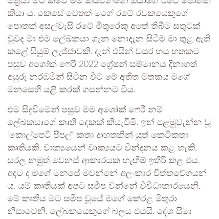
මිත්‍රයා මට කීවේ මම කියවන්නේ ඔයාගේ රටේ පොතක්
කියා ය. කෙසේ වෙතත් මගේ රටේ රචකයෙකුගේ
පොතක් අසල්වැසි රටේ මිතුරෙකු අතේ තිබීම සතුටක්
වුවද මා එම ලේඛකයා ගැන නොදැන සිටීම මා තුළ ඇති
කළේ සියුම් ලැජ්ජාවකි. දැන් එයින් වසර හය හතකට
පසුව අශෝක් ෆෙරී 2022 ග්‍රේෂන් සම්මානය දිනාගත්
අයුරු නරඹමින් සිටින විට මේ අතීත මතකය මගේ
මනසෙහි යළි කරක් ගසන්නට විය.
එම සිදුවීමෙන් පසුව මම අශෝක් ෆෙරී නම්
ලේඛකයාගේ කෘති දෙකක් කියැවීමි. ඉන් පළමුවැන්න වූ
‘කොල්පෙටි පීපල්’ කතා දාහතකින් යුත් කෙටිකතා
කෘතියකි. වාක්‍යයෙන් වාක්‍යයට වින්දනය කළ හැකි,
සරල නමුත් වෙනස් ආකාරයක හැඟීම් ඉතිරි කළ එය,
අදට ද මගේ මනසේ මවන්නේ අලංකාර චිත්තවේගයන්
ය. යම් කෘතියක් අපට සමීප වන්නේ විවිධාකාරයෙනි.
මේ කෘතිය මට සමීප වූයේ මගේ කේරළ මිතුරා
නිසාවෙනි. ලේඛකයෙකුගේ බලය එයයි. දේශ සීමා