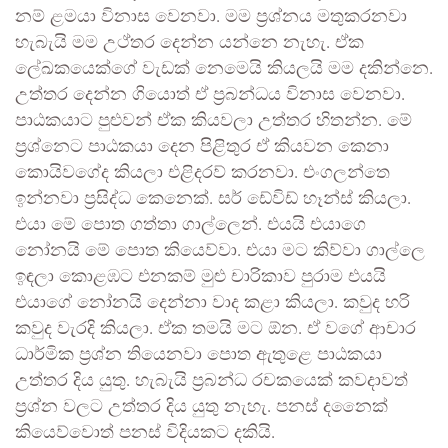
නම් ළමයා විනාස වෙනවා. මම ප්‍රශ්නය මතුකරනවා
හැබැයි මම උථ්තර දෙන්න යන්නෙ නැහැ. ඒක
ලේඛකයෙක්ගේ වැඩක් නෙමෙයි කියලයි මම දකින්නෙ.
උත්තර දෙන්න ගියොත් ඒ ප්‍රබන්ධය විනාස වෙනවා.
පාඨකයාට පුළුවන් ඒක කියවලා උත්තර හිතන්න. මේ
ප්‍රශ්නෙට පාඨකයා දෙන පිළිතුර ඒ කියවන කෙනා
කොයිවගේද කියලා එළිදරව් කරනවා. එංගලන්තෙ
ඉන්නවා ප්‍රසිද්ධ කෙනෙක්. සර් ඩේවිඩ් හෑන්ස් කියලා.
එයා මේ පොත ගත්තා ගාල්ලෙන්. එයයි එයාගෙ
නෝනයි මේ පොත කියෙව්වා. එයා මට කිව්වා ගාල්ලෙ
ඉඳලා කොළඹට එනකම් මුළු චාරිකාව පුරාම එයයි
එයාගේ නෝනයි දෙන්නා වාද කළා කියලා. කවුද හරි
කවුද වැරදි කියලා. ඒක තමයි මට ඕන. ඒ වගේ ආචාර
ධාර්මික ප්‍රශ්න තියෙනවා පොත ඇතුළෙ පාඨකයා
උත්තර දිය යුතු. හැබැයි ප්‍රබන්ධ රචකයෙක් කවදාවත්
ප්‍රශ්න වලට උත්තර දිය යුතු නැහැ. පනස් දනෛක්
කියෙව්වොත් පනස් විදියකට දකියි.