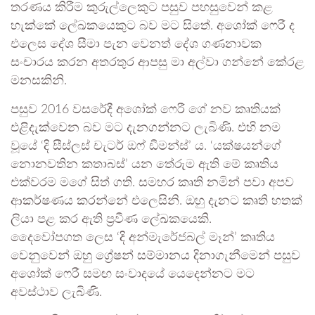
තරණය කිරීම කුරුල්ලෙකුට පසුව පහසුවෙන් කළ
හැක්කේ ලේඛකයෙකුට බව මට සිතේ. අශෝක් ෆෙරී ද
එලෙස දේශ සීමා පැන වෙනත් දේශ ගණනාවක
සංචාරය කරන අතරතුර ආපසු මා අල්වා ගන්නේ කේරළ
මනසකිනි.
පසුව 2016 වසරේදී අශෝක් ෆෙරී ගේ නව කෘතියක්
එළිදැක්වෙන බව මට දැනගන්නට ලැබිණි. එහි නම
වූයේ ‘දි සීස්ලස් චැටර් ඔෆ් ඩීමන්ස්’ ය. ‘යක්ෂයන්ගේ
නොනවතින කතාබස්’ යන තේරුම ඇති මේ කෘතිය
එක්වරම මගේ සිත් ගති. සමහර කෘති නමින් පවා අපව
ආකර්ෂණය කරන්නේ එලෙසිනි. ඔහු දැනට කෘති හතක්
ලියා පළ කර ඇති ප්‍රවීණ ලේඛකයෙකි.
දෛවෝපගත ලෙස ‘දි අන්මැරේජබල් මෑන්’ කෘතිය
වෙනුවෙන් ඔහු ග්‍රේෂන් සම්මානය දිනාගැනීමෙන් පසුව
අශෝක් ෆෙරී සමඟ සංවාදයේ යෙදෙන්නට මට
අවස්ථාව ලැබිණි.