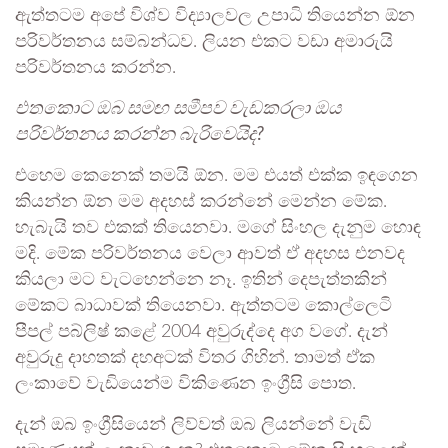
ඇත්තටම අපේ විශ්ව විද්‍යාලවල උපාධි තියෙන්න ඕන
පරිවර්තනය සම්බන්ධව. ලියන එකට වඩා අමාරුයි
පරිවර්තනය කරන්න.
එතකොට ඔබ සමඟ සමීපව වැඩකරලා ඔය
පරිවර්තනය කරන්න බැරිවෙයිද?
එහෙම කෙනෙක් තමයි ඕන. මම එයත් එක්ක ඉඳගෙන
කියන්න ඕන මම අදහස් කරන්නේ මෙන්න මේක.
හැබැයි තව එකක් තියෙනවා. මගේ සිංහල දැනුම හොඳ
මදි. මේක පරිවර්තනය වෙලා ආවත් ඒ අදහස එනවද
කියලා මට වැටහෙන්නෙ නෑ. ඉතින් දෙපැත්තකින්
මේකට බාධාවක් තියෙනවා. ඇත්තටම කොල්ලෙටි
පීපල් පබ්ලිෂ් කළේ 2004 අවුරුද්දෙ අග වගේ. දැන්
අවුරුදු දාහතක් දහඅටක් විතර ගිහින්. තාමත් ඒක
ලංකාවේ වැඩියෙන්ම විකිණෙන ඉංග්‍රීසි පොත.
දැන් ඔබ ඉංග්‍රීසියෙන් ලිව්වත් ඔබ ලියන්නේ වැඩි