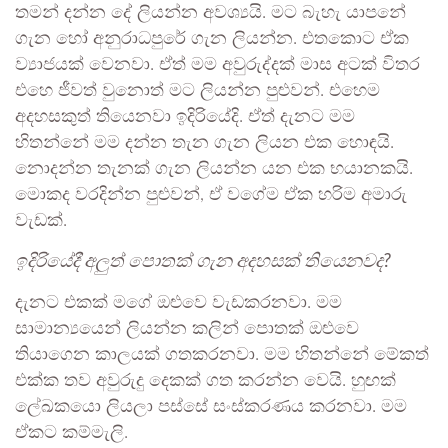
තමන් දන්න දේ ලියන්න අවශ්‍යයි. මට බැහැ යාපනේ
ගැන හෝ අනුරාධපුරේ ගැන ලියන්න. එතකොට ඒක
ව්‍යාජයක් වෙනවා. ඒත් මම අවුරුද්දක් මාස අටක් විතර
එහෙ ජීවත් වුනොත් මට ලියන්න පුළුවන්. එහෙම
අදහසකුත් තියෙනවා ඉදිරියේදි. ඒත් දැනට මම
හිතන්නේ මම දන්න තැන ගැන ලියන එක හොඳයි.
නොදන්න තැනක් ගැන ලියන්න යන එක භයානකයි.
මොකද වරදින්න පුළුවන්, ඒ වගේම ඒක හරිම අමාරු
වැඩක්.
ඉදිරියේදී අලුත් පොතක් ගැන අදහසක් තියෙනවද?
දැනට එකක් මගේ ඔළුවෙ වැඩකරනවා. මම
සාමාන්‍යයෙන් ලියන්න කලින් පොතක් ඔළුවෙ
තියාගෙන කාලයක් ගතකරනවා. මම හිතන්නේ මේකත්
එක්ක තව අවුරුදු දෙකක් ගත කරන්න වෙයි. හුඟක්
ලේඛකයො ලියලා පස්සේ සංස්කරණය කරනවා. මම
ඒකට කම්මැලි.