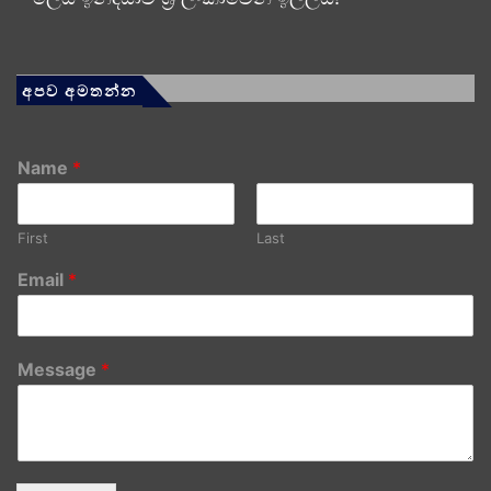
අපව අමතන්න
Name
*
First
Last
Email
*
Message
*