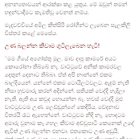
අනන්‍යතාවයන් ආරක්ෂා කළ යුතුය. මේ ඔවුන් තමන්
හඳුන්වාදීමට කැමතිවූ වෙනත් නම්ය.
මැදවච්චියේ අමිල කිත්සිරි රෝගීන්ට ලැබෙන සැලකිලි
විස්තර කළේ මෙසේය.
උණ බලන්න කීවාම ගුටිලැබෙන හැටි!
‘‘මම ගියේ අගෝස්තු මුල. මාව දාපු කාමරේ අයට
කොරෝනා තිබ්බේ නෑ. වාට්ටුවේ අනික් කාමරවල
දෙතුන් දෙනාට තිබ්බා. ඒත් අපි නාන්නේ එකම
බාල්දියෙන්. යන්නේ එකම ටොයිලට්වලට. ඇදුම් නැති
නිසා හුවමාරු කරන් අදින්නේ. සතියක් වෙද්දි හැදිලා
නැති, ඇති අය කවුද හොයන්න බෑ. හවස් වෙද්දි මුළු
වාට්ටුවටම උණ. ලෙඩ්ඩුන්ගේ කෙඳිරිය, වේදනාව
විතරයි රෑට ඇහෙන්නේ. වාට්ටුවම නිදි නෑ. හොදටම
අමාරු වුනාම කෑ ගහල කීවාම අච්චුපාටි කෙනෙක් උදේ
ඇවිත් උණ බලන්න එනවා. එතකොට උණ අඩුයි,