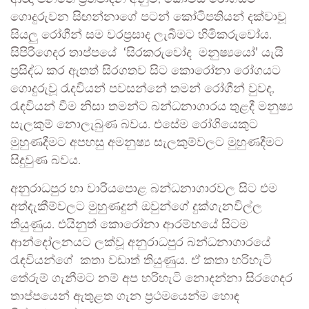
ගොදුරුවන සිඟන්නාගේ පටන් කෝටිපතියන් දක්වාවූ
සියලු රෝගීන් සම වරප්‍රසාද ලැබීමට හිමිකරුවෝය.
සිපිරිගෙදර තාප්පයේ
‘සිරකරුවෝද මනුෂ්‍යයෝ‍’
යැයි
ප්‍රසිද්ධ කර ඇතත් සිරගතව සිට කොරෝනා රෝගයට
ගොදුරුවූ රැදවියන් පවසන්නේ තමන් රෝගීන් වුවද,
රැඳවියන් වීම නිසා තමන්ට බන්ධනාගාරය තුළදී මනුෂ්‍ය
සැලකුම් නොලැබුණ බවය. එසේම රෝගියෙකුට
මුහුණදීමට අපහසු අමනුෂ්‍ය සැලකුම්වලට මුහුණදීමට
සිදුවුණ බවය.
අනුරාධපුර හා වාරියපොළ බන්ධනාගාරවල සිට එම
අත්දැකීම්වලට මුහුණදුන් ඔවුන්ගේ දුක්ගැනවිල්ල
තියුණුය. එයිනුත් කොරෝනා ආරම්භයේ සිටම
ආන්දෝලනයට ලක්වූ අනුරාධපුර බන්ධනාගාරයේ
රැඳවියන්ගේ කතා වඩාත් තියුණුය. ඒ කතා හරිහැටි
තේරුම් ගැනීමට නම් අප හරිහැටි නොදන්නා සිරගෙදර
තාප්පයෙන් ඇතුළත ගැන ප්‍රථමයෙන්ම හොඳ