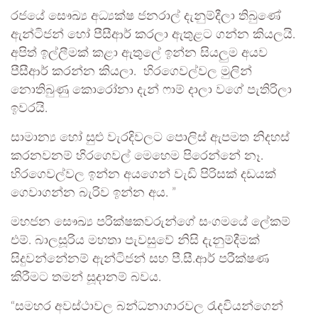
රජයේ සෞඛ්‍ය අධ්‍යක්ෂ ජනරාල් දැනුම්දීලා තිබුණේ
ඇන්ටිජන් හෝ පීසීආර් කරලා ඇතුළට ගන්න කියලයි.
අපිත් ඉල්ලීමක් කළා ඇතුලේ ඉන්න සියලුම අයව
පීසීආර් කරන්න කියලා. හිරගෙවල්වල මුලින්
නොතිබුණු කොරෝනා දැන් ෆාම් දාලා වගේ පැතිරිලා
ඉවරයි.
සාමාන්‍ය හෝ සුළු වැරදිවලට පොලිස් ඇපමත නිදහස්
කරනවනම් හිරගෙවල් මෙහෙම පිරෙන්නේ නෑ.
හිරගෙවල්වල ඉන්න අයගෙන් වැඩි පිරිසක් දඩයක්
ගෙවාගන්න බැරිව ඉන්න අය. ”
මහජන සෞඛ්‍ය පරික්ෂකවරුන්ගේ සංගමයේ ලේකම්
එම්. බාලසූරිය මහතා පැවසුවේ නිසි දැනුම්දීමක්
සිදුවන්නේනම් ඇන්ටිජන් සහ පී.සී.ආර් පරීක්ෂණ
කිරීමට තමන් සූදානම් බවය.
“සමහර අවස්ථාවල බන්ධනාගාරවල රැදවියන්ගෙන්