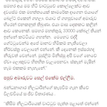
‘‘මහත්තුරු ගහන ඒවයේ කතානම් හිරේදී අනන්තයි.
සමහර අය මම හිටි වාට්ටුවේ කොල්ලෙක්ට ආව
දවසේම එක මහත්තයෙක් කාමරේක දාගෙන එයාගේ
බෙල්ට් එකෙන් ගහලා. එයාට ඒ ගහපුවාගේ අමාරුව
හිරෙන් එනකනුත් තිබුණා. එයා මාස දෙකකට කලින්
ආව කෙනෙක්. සමහර මහත්තුරු 33000 කේබල් තියන්
ඉන්නේ කට්ටියට ගහන්න. මෙහෙට එද්දී
ගේට්ටුවෙන්ම අපේ මානව හිමිකම් නැතිවෙලා
නිර්වස්ත්‍ර වෙලානේ එන්නේ. කී දෙනෙක් ඉස්සරහද
නිරුවත් වෙන්නේ. මුස්ලිම් මිනිස්සු අපි වගේ නෙවේ
ඒවා ලොකුවට හිතහිත වැලපෙනවා. ස්කෑන් මැෂින්
හැම එකකම නැහැනේ.’’
පපුව අමාරුවට සෙල් එකේම එල්ලීම.
බන්ධනාගාර නිලධාරීන්ගේ කැපවීම් ගැන කීවේ
විලච්චියේ සංජීව විතාරණය .
‘‘කිසිම නිලධාරියෙක් වාට්ටුව පැත්ත පළාතේ එන්නේ