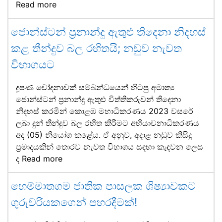
Read more
ජොන්ස්ටන් ප්‍රනාන්දු ඇතුළු තිදෙනා නිදහස්
කළ තීන්දුව බල රහිතයි; නඩුව නැවත
විභාගයට
දූෂණ චෝදනාවක් සම්බන්ධයෙන් හිටපු අමාත්‍ය
ජොන්ස්ටන් ප්‍රනාන්දු ඇතුළු විත්තිකරුවන් තිදෙනා
නිදහස් කරමින් කොළඹ මහාධිකරණය 2023 වසරේ
ලබා දුන් තීන්දුව බල රහිත කිරීමට අභියාචනාධිකරණය
අද (05) නියෝග කළේය. ඒ අනුව, අදාළ නඩුව කිසිදු
ප්‍රමාදයකින් තොරව නැවත විභාගය සඳහා කැඳවන ලෙස
ද
Read more
හෙම්මාතගම ජාතික පාසලක ශිෂ්‍යාවකට
ගුරුවරියකගෙන් පහරදීමක්!