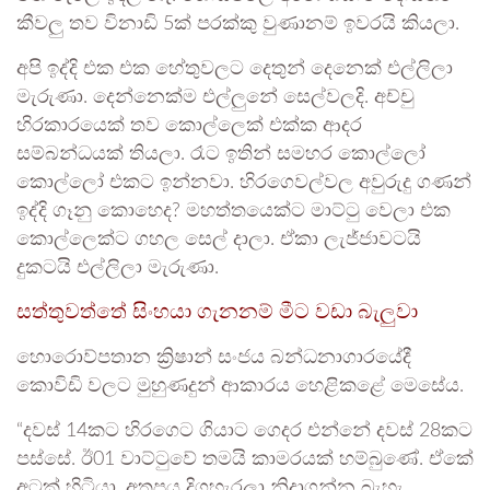
කීවලු තව විනාඩි 5ක් පරක්කු වුණානම් ඉවරයි කියලා.
අපි ඉද්දි එක එක හේතුවලට දෙතුන් දෙනෙක් එල්ලිලා
මැරුණා. දෙන්නෙක්ම එල්ලුනේ සෙල්වලදි. අච්චු
හිරකාරයෙක් තව කොල්ලෙක් එක්ක ආදර
සම්බන්ධයක් තියලා. රෑට ඉතින් සමහර කොල්ලෝ
කොල්ලෝ එකට ඉන්නවා. හිරගෙවල්වල අවුරුදු ගණන්
ඉද්දි ගෑනු කොහෙද? මහත්තයෙක්ට මාට්ටු වෙලා එක
කොල්ලෙක්ට ගහල සෙල් දාලා. ඒකා ලැජ්ජාවටයි
දුකටයි එල්ලිලා මැරුණා.
සත්තුවත්තේ සිංහයා ගැනනම් මීට වඩා බැලුවා
හොරොව්පතාන ක්‍රිෂාන් සංජය බන්ධනාගාරයේදී
කොවිඩි වලට මුහුණදුන් ආකාරය හෙළිකළේ මෙසේය.
“දවස් 14කට හිරගෙට ගියාට ගෙදර එන්නේ දවස් 28කට
පස්සේ. ඊ01 වාට්ටුවේ තමයි කාමරයක් හම්බුණේ. ඒකේ
අටක් හිටියා. අතපය දිගහැරලා නිදාගන්න බැහැ.