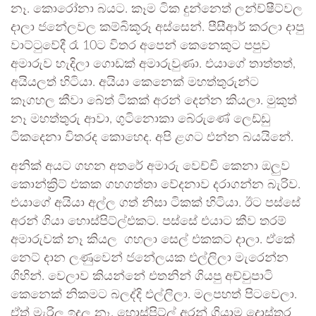
නෑ. කොරෝනා බයට. කෑම ටික දුන්නෙත් ලන්ච්ෂීට්වල
දාලා ජනේලවල කම්බිකූරූ අස්සෙන්. පීසීආර් කරලා දාපු
වාට්ටුවේදී රෑ 10ට විතර අපෙන් කෙනෙකුට පපුව
අමාරුව හැදිලා ගොඩක් අමාරුවුණා. එයාගේ තාත්තත්,
අයියලත් හිටියා. අයියා කෙනෙක් මහත්තුරුන්ට
කෑගහල කීවා බේත් ටිකක් අරන් දෙන්න කියලා. මුකුත්
නෑ මහත්තුරු ආවා, ගුටිනොකා බේරුණේ ලෙඩ්ඩු
ටිකදෙනා විතරද කොහෙද. අපි ළගට එන්න බයයිනේ.
අනික් අයට ගහන අතරේ අමාරු වෙච්චි කෙනා ඔලුව
කොන්ක්‍රිට් එකක ගහගත්තා වේදනාව දරාගන්න බැරිව.
එයාගේ අයියා අල්ල ගත් නිසා ටිකක් හිටියා. ඊට පස්සේ
අරන් ගියා හොස්පිට්ල්එකට. පස්සේ එයාට කීව තරම්
අමාරුවක් නෑ කියල ගහලා සෙල් එකකට දාලා. ඒකේ
නෙට් දාන ලණුවෙන් ජනේලයක එල්ලිලා මැරෙන්න
ගිහින්. වෙලාව කියන්නේ එතනින් ගියපු අච්චුපාටි
කෙනෙක් නිකමට බලද්දි එල්ලිලා. මලපහත් පිටවෙලා.
ඒත් මැරිල ඉදල නෑ. හොස්පිට්ල් අරන් ගියාම දොස්තර