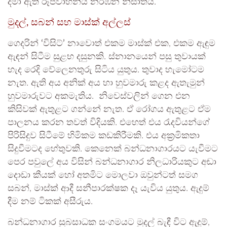
දමා ඇති රූපවාහිනිය නරඹන නිසාත්ය.
මුදල්, සබන් සහ මාස්ක් අල්ලස්
ගෙදරින්
‘විසිට්’
නාවොත් එකම මාස්ක් එක, එකම ඇඳුම
ඇඳන් සිටීම සුළභ දසුනකි. ස්නානයෙන් පසු තුවායක්
හැද රෙදි වේලෙනතුරු සිටිය යුතුය. තුවාද හැමෝටම
නැත. ඇති අය අනික් අය හා හුවමාරු කළද ඇතැමුන්
හුවමාරුවට අකමැතිය. නිවෙස්වලින් ගෙන එන
කිසිවක් ඇතුළට ගන්නේ නැත. ඒ රෝගය ඇතුළට ඒම
පාලනය කරන තවත් විදියකි. එහෙත් එය රැදවියන්ගේ
පිරිසිදුව සිටීමේ හිමිකම කඩකිරීමකි. එය අක්‍රමිකතා
සිදුවීමටද හේතුවකි. කෙනෙක් බන්ධනාගාරයට යැවීමට
පෙර පවුලේ අය විසින් බන්ධනාගාර නිලධාරියකුට අඬා
දොඩා කීයක් හෝ අතමිට මොලවා ඔවුන්ටත් සමග
සබන්, මාස්ක් ආදී සනීපාරක්ෂක දෑ යැවිය යුතුය. ඇදුම්
දීම නම් ටිකක් අසීරුය.
බන්ධනාගාර සුබසාධක සංගමයට මුදල් බැඳී විට ඇදුම්,