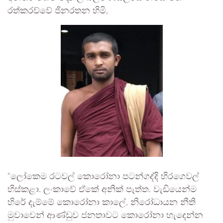
රත්කරව්වේ ජිනරතන හිමි,
“ලෝකෙම රටවල් කොරෝනා පටන්ගද්දි හිරගෙවල්
හිස්කළා. ලංකාවේ ඒකේ අනික් පැත්ත. වැඩියෙන්ම
හිරේ දැම්මේ කොරෝනා කාලේ. නිරෝධායන නීති
මුවාවෙන් ආණ්ඩුව ජනතාවට කොරෝනා හැදෙන්න