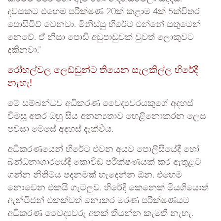
දවසකට එහෙම පරීක්ෂණ 20ක් කළාම 4ක් 5ක්විතර
පොසිටිව් වෙනවා. මිනිස්සු හිරේට එන්නේ සතුටෙන්
නෙවේ. ඒ නිසා පොඩි අඩුපාඩුවක් වුවත් ලොකුවට
දකිනවා.”
රෝහල්වල ලෙඩ්ඩුන්ට තියෙන සැලකිල්ල හිරේදී
නැහැ!
මේ සම්බන්ධව අධිකරණ වෛද්‍යවරයකුගේ අදහස්
විමසූ අතර ඔහු සිය අනන්‍යතාව හෙළිනොකරන ලෙස
පවසා මෙසේ අදහස් දැක්වීය.
අධිකරණයෙන් හිරේට එවන අයව පොලීසියේදී හෝ
බන්ධනාගාරයේදී කොවිඩ් පරීක්ෂණයක් කර ඇතුළට
ගන්න නීතිමය පදනමක් හැදෙන්න ඕන. එහෙම
නොවෙන එකයි ගැටලුව. හිරේදි කෙනෙක් මියගියොත්
ඇන්ටිජන් එකක්වත් නොකර මරණ පරීක්ෂණයට
අධිකරණ වෛද්‍යවරු අතක් තියන්න කැමති නැහැ.