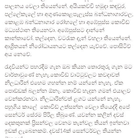
පාලනය වෙලා තියෙන්නේ. අයියකච්චි හමුදා කඳවුර,
පල්ලේකැලේ හා අගුණකොළපැලැස්ස බන්ධනාගාරවල,
කොළඹ බන්ධනාගාර රෝහලේ හා අඹේපුස්ස කොවිඩ්
මධ්‍යස්ථාන තියෙනවා. අඹේපුස්සට දාන්නේ
කාන්තාවෝ. තල්දෙන, වටරැක දැන් වහලා තියෙන්නේ.
ආශ්‍රිතයන් නිරෝධායනයට තල්දෙන යැව්වේ. පොසිටිව්
අය නෙවේ.
රැදවියන්ට පහරදීම ගැන ඔබ කියන තොරතුරු ගැන මට
වාර්තාවුණේ නැහැ.කොවිඩ් වාට්ටුවලට කවදාවත්
නිලධාරීන් එහෙම ගහන්න නම් යන්නේ නැහැ. ඒක
පොඩ්ඩක් බලන්න ඕනෑ. කොවිඩ් හැදුන ගමන් එයාලව
වෙන්කරනවා. නිලධාරින්වත් ළගට යන්නේ නැහැ.
පහුගිය කාලේ කොවිඩ් උත්සන්න වෙලා තියෙද්දි අපේ
සෙන්ටර් සේරම පිරිල තිබුණේ. යවන්න කලින් දවස්
දෙකතුනක් ප්‍රිසන්වල වෙනම තැන්වල තියන් ඉන්නවා
ඉඩක් ලැබෙනකම්. දවස්14ක් සෙන්ටර්වල තියන්න