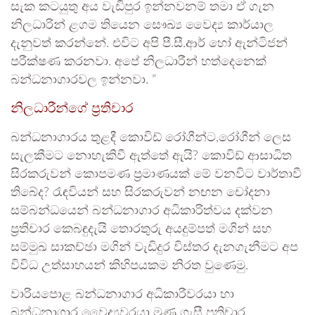
සැක කටයුතු අය වැඩිපුර ඉන්නවනම් තමා ඒ ගැන
නිලධාරින් ළගම තියෙන සෞඛ්‍ය වෛද්‍ය කාර්යාල
දැනුවත් කරන්නේ. එවිට අපි පී.සී.ආර් හෝ ඇන්ටිජන්
පරීක්ෂණ කරනවා. අපේ නිලධාරීන් හත්දෙනෙක්
බන්ධනාගාරවල ඉන්නවා. ”
නිලධාරීන්ගේ ප්‍රතිචාර
බන්ධනාගාරය තුළදී කොවිඩ් රෝගීන්ට,රෝගීන් ලෙස
සැලකීමට නොහැකිවී ඇත්තේ ඇයි? කොවිඩ් ආසාධිත
සිරකරුවන් කොපමණ ප්‍රමාණයක් මේ වනවිට වාර්තාවී
තිබේද? රැඳවියන් සහ සිරකරුවන් නඟන චෝදනා
සම්බන්ධයෙන් බන්ධනාගාර අධිකාරිත්වය දක්වන
ප්‍රතිචාර කෙබඳුදැයි තොරතුරු අයදුම්පත් මගින් සහ
සම්මුඛ සාකච්ඡා මගින් වැඩිදුර විස්තර දැනගැනීමට අප
විවිධ උත්සාහයන් කිහිපයකම නිරත වුණෙමු.
වාරියපොළ බන්ධනාගාර අධිකාරීවරයා හා
බන්ධනාගාර වෛද්‍යවරයා මුණ ගැසී ප්‍රතිචාර