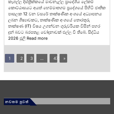
කෑගල්ල දිස්ත්‍රික්කයේ මාවනැල්ල ප්‍රාදේශීය ලේකම්
කොට්ඨාසයට අයත් හෙම්මාතගම ප්‍රදේශයේ පිහිටි ජාතික
පාසලක 12 වන වසරේ තාක්ෂණික අංශයේ අධ්‍යාපනය
ලබන ශිෂ්‍යාවකට, තාක්ෂණික අංශයේ තොරතුරු
තාක්ෂණ (IT) විෂය උගන්වන ගුරුවරියක විසින් පහර
දුන් බවට බරපතළ චෝදනාවක් එල්ල වී තිබේ. සිද්ධිය
2026 ජූලි
Read more
1
2
3
…
473
»
නවතම පුවත්