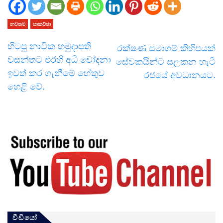
නවතම
සාකච්ඡා
හිටපු නාවික හමුදාපති
රක්ෂණ සමාගම් කිහිපයක්
වසන්තට එරහි අධි චෝදනා
සේවකයින්ට සලකන හැටි
ඉවත් කර ගැනීමේ හේතුව
රජයේ අවධානයට.
හෙළි වේ.
වීඩියෝ