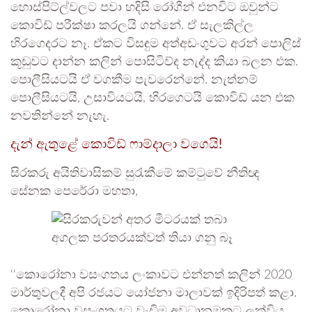
හොස්පිට්ල්වලට පවා හදිසි රෝගීන් එනවිට ඔවුන්ට
කොවිඩ් පරීක්ෂා කරලයි ගන්නේ. ඒ සැලකිල්ල
හිරගෙදරට නෑ. ඒකට විසඳුම අත්අඩංගුවට අරන් පොලිස්
කූඩුවට දාන්න කලින් පොසිටිව්ද නැද්ද කියා බලන එක.
පොලීසියටයි ඒ වගකීම පැවරෙන්නේ. නැත්නම්
පොලීසියටයි, උසාවියටයි, හිරගෙටයි කොවිඩ් යන එක
නවතින්නේ නැහැ.
දැන් ඇතුළේ කොවිඩ් ෆාම්දාලා වගෙයි!
සිරකරු අයිතිවාසිකම් සුරැකීමේ කම්ටුවේ නීතිඥ
සේනක පෙරේරා මහතා,‍
‘‘කොරෝනා වසංගතය ලංකාවට එන්නත් කලින් 2020
මාර්තුවලදී අපි රජයට යෝජනා මාලාවක් ඉදිරිපත් කළා.
කොරෝනා වසංගතයට වැඩිම අවධානමකට ලක්විය