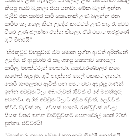
එක්කෝ උණ බැහැලා. සහලෝල උණ තියෙනවා කියල
කියපු අයට බැනලා එයා යනවා. මේක බලන් ඉන්න
බැරිව එක කාමර පාටි කෙනෙක් උණ බලන්න එන
පාටිට කෑ ගහල කීවා උදේට කාටවත් උණ නෑ. රෑ අටට
විතර උණ බලන්න එන්න කියලා. ඒත් එයාට හම්බුණේ
ගුටි විතරයි.”
‘‘හිරකූඩුව වහපුවාම රෑට මොන ප්‍රශ්න ආවත් අරින්නේ
උදේට. ඒ ආපුවාම රෑ කෑ ගහපු කෙනාව හොයලා
පාටිල, මහත්වරුන් ගහනවා. අසාධාරණවලට කතා
කරොත් බැනුම්, ගුටි නැත්නම් සෙල් එකකට දානවා.
කෙටි කාලෙකට ඇවිත් යන අපට වඩා අවුරුදු ගණන්
ඉන්න අච්චුපාටිලා බොරුවක් කීවත් ඒ දේ මහත්තුරු
අහනවා. ඇරත් අච්චුපාටිලාට අඩුපාඩුවත්, ලෙඩවත්
කීවට වැඩක් නෑ. දවසක් එහෙම රණ්ඩුවක් වෙලා
සීයක් විතර ඉන්න වාට්ටුවකට පෙනඩෝල් පෙති 20ක්
දුන්නා. එච්චරයි!