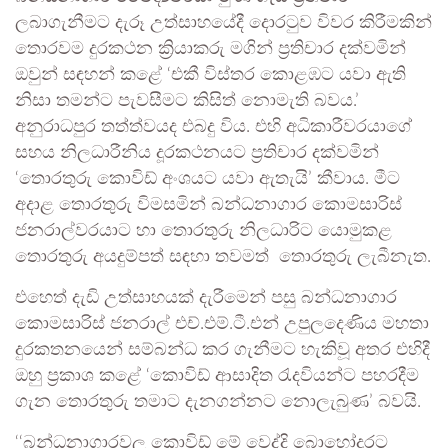
ලබාගැනීමට දැරූ උත්සාහයේදී දොරටුව විවර කිරීමකින්
තොරවම දුරකථන ක්‍රියාකරු මගින් ප්‍රතිචාර දක්වමින්
ඔවුන් සඳහන් කළේ ‘එකී විස්තර කොළඹට යවා ඇති
නිසා තමන්ට පැවසීමට කිසිත් නොමැති බවය.’
අනුරාධපුර තත්ත්වයද එබදු විය. එහි අධිකාරීවරයාගේ
සහය නිලධාරීනිය දූරකථනයට ප්‍රතිචාර දක්වමින්
‘තොරතුරු කොවිඩ් අංශයට යවා ඇතැයි’ කීවාය. මීට
අදාළ තොරතුරු විමසමින් බන්ධනාගාර කොමසාරිස්
ජනරාල්වරයාට හා තොරතුරු නිලධාරිට යොමුකළ
තොරතුරු අයදුම්පත් සඳහා තවමත් තොරතුරු ලැබීනැත.
එහෙත් දැඩි උත්සාහයක් දැරීමෙන් පසු බන්ධනාගාර
කොමසාරිස් ජනරාල් එච්.එම්.ටී.එන් උපුලදෙණිය මහතා
දුරකතනයෙන් සම්බන්ධ කර ගැනීමට හැකිවූ අතර එහිදී
ඔහු ප්‍රකාශ කළේ ‘කොවිඩ් ආසාදිත රැදවියන්ට පහරදීම
ගැන තොරතුරු තමාට දැනගන්නට නොලැබුණ’ බවයි.
‘‘බන්ධනාගාරවල කොවිඩ් මේ වෙද්දි බොහෝදුරට