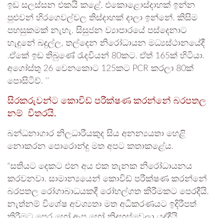
ඉඩ සලස්සන එකයි කළේ. එකොළොස්දාහක් ඉන්න
පුළුවන් හිරගෙවල්වල තිස්දාහක් දාලා ඉන්නේ. කිසිම
පහසුකමක් නැහැ. සිසුජන ව්‍යාපාරයේ පස්දෙනාට
හැදුනේ බදුල්ල, තල්දෙන නිරෝධායන මධ්‍යස්ථානයේදී
.ඒකේ ඉඩ තිබුණේ රැදවියන් 80කට. ඒත් 165ක් හිටියා.
අගෝස්තු 26 වෙනකොට 125කට PCR කරලා 80ක්
පොසිටිව්. ’’
සිරකරුවන්ට කොවිඩ් පරීක්ෂණ කරන්නේ බරපතල
නම් විතරයි.
බන්ධනාගාර නිලධාරීයකුද සිය අනන්‍යයතා හෙළි
නොකරන පොරොන්දු මත අපට කතාකළේය.
“සතියට දෙකට එන අය එක තැනක නිරෝධායනය
කරවනවා. සාමාන්‍යයෙන් කොවිඩ් පරීක්ෂණ කරන්නේ
බරපතල රෝගාබාධයකදී රෝහල්ගත කිරීමකට පෙරදීයි.
නැත්නම් විශේෂ අවශ්‍යතා මත අධිකරණයට ඉදිරීපත්
කිරීමට පෙර හෝ ඇප හෝ නිදහස්වෙලා යද්දීයි.