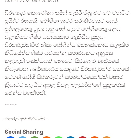
තත්ත්වයක් බව පෙනේ.
සිරගෙදර කොරෝනා තදින් පැතිරී තිබූ බව මේ වනවිට
ප්‍රසිද්ධ රහසකි. රෝගියා කවර තරාතිරමකට අයත්
පුද්ගලයෙකු වුවද ඔහු හෝ ඇයට රෝගියෙකු ලෙස
සැලකීමට ශිෂ්ට සමාජයකට හැකිවිය යුතුය.
සිරකරුවන්වීම නිසා රෝගීන්ට වෙනස්කොට සැලකීම
කිසිසේත්ම ශිෂ්ට සම්පන්න සමාජයකට අනුමත
කළහැකි තත්ත්වයක් නොවේ. සිරගෙදර තාප්පයේ
කියැවෙන ආදර්ශපාඨය පොදුවේ සිරකරුවන්ට කෙසේ
වෙතත් රෝගී සිරකරුවන් සම්බන්ධයෙන්වත් වහාම
ක්‍රියාවට නැංවීම අදාළ සියලු බලධාරීන්ගේ යුතුකමක්
මෙන්ම වගකීමකි.
*****
ඡායාරූප අන්තර්ජායෙනි…
Social Sharing