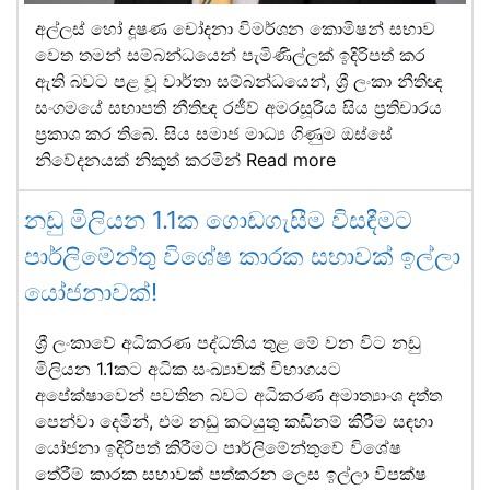
අල්ලස් හෝ දූෂණ චෝදනා විමර්ශන කොමිෂන් සභාව
වෙත තමන් සම්බන්ධයෙන් පැමිණිල්ලක් ඉදිරිපත් කර
ඇති බවට පළ වූ වාර්තා සම්බන්ධයෙන්, ශ්‍රී ලංකා නීතිඥ
සංගමයේ සභාපති නීතිඥ රජීව් අමරසූරිය සිය ප්‍රතිචාරය
ප්‍රකාශ කර තිබේ. සිය සමාජ මාධ්‍ය ගිණුම ඔස්සේ
නිවේදනයක් නිකුත් කරමින්
Read more
නඩු මිලියන 1.1ක ගොඩගැසීම විසඳීමට
පාර්ලිමේන්තු විශේෂ කාරක සභාවක් ඉල්ලා
යෝජනාවක්!
ශ්‍රී ලංකාවේ අධිකරණ පද්ධතිය තුළ මේ වන විට නඩු
මිලියන 1.1කට අධික සංඛ්‍යාවක් විභාගයට
අපේක්ෂාවෙන් පවතින බවට අධිකරණ අමාත්‍යාංශ දත්ත
පෙන්වා දෙමින්, එම නඩු කටයුතු කඩිනම් කිරීම සඳහා
යෝජනා ඉදිරිපත් කිරීමට පාර්ලිමේන්තුවේ විශේෂ
තේරීම් කාරක සභාවක් පත්කරන ලෙස ඉල්ලා විපක්ෂ