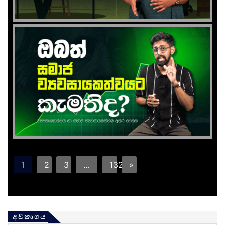
1
2
3
…
132
»
අවකාශය