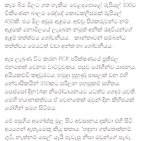
කෑම බීම මිලට ගත හැකිය. වෙළදපොළේ රුපියල් 100ට
විකිණෙන බාලම රෙද්දේ කොටකලිසමක් රුපියල්
450කි. එය මිල අඩුම ඇඳුමය. අච්චු සිරකරුවන්ට නම්
ඇදුමක් නොමිලයේ ලැබෙන නමුත් අනික් රැඳවියන්ගේ
ඇඳුම් තත්ත්වය ශෝචනීයය‍. කාන්තාවන් සම්බන්ධ
තත්ත්වය මෙයටත් වඩා අන්ත හා ශෝචනීයය.
ඇප ලැබුණ විට කරන PCR පරීක්ෂණයේ ප්‍රතිඵල
එනතෙක් වෙනම වාට්ටුවකය. පසුව රෝගීන්ව යාපනය,
අයියකච්චි කඳවුරටය. හමුදා පුහුණු පාසලක් වන එහි
නේවාසිකයින් 350කට සරිලන පහසුකම් සහිතය.
සෙස්සෝ දින14ක නිරෝධායනයට යටත්ව ගෙදර යවති.
මෙහි භයානකත්වය ඒ වෙනතෙක් ඔවුන් දින කිහිපයක්
රෝගීන් සමග සිටිමය.
මේ පසුගිය අගෝස්තු මුල සිට අවසානය දක්වා එහි සිටි
අයගෙන් ඇතැමෙකු කියූ කතාය.
‘හඳුනා ගත්තොත්නම්
ගුටි, නැත්නම් සෙල්’
යැයි පැවැසූ නිසා ඔවුන්ගේ සැබෑ