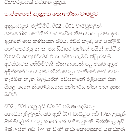
චිත්තරූපයක් මවාගත යුතුය.
තාප්පයෙන් ඇතුළත කොරෝනා වාට්ටුව
අනුරාධපුර
එල්ටීටීඊ, ඊ02 , ඊ01
වාට්ටුවලින්
කොරෝනා රෝගීන් වාර්තාවීම නිසා වාට්ටු වසා දමා
ඇත්තේ මාස කිහිපයක සිටය. එවිට කෑම, තේ පෝලිම්
හෝ පෙරට්ටු නැත. එය සිරකරුවන්ගේ පසින් ගත්විට
දිනකට දෙතුන්වරක් එහා මෙහා යෑමට තිබූ එකම
අවස්ථාවත් අහිමිවීමකි. ස්නානයෙන් පසු එකම ඇඳුම
අදින්නන්ට එය ඉක්මනින් වේලා ගැනීමක් හෝ අව්ව
තැපීමක් නැත. බලධාරීන් පවසන්නේ එළියෙන් එන
සියලු දෙනා නිරෝධායනය අනිවාර්ය නිසා වසා දමන
බවකි.
ඊ02 , ඊ01 යනු අඩි 80×30 පමණ දෙමහල්
ගොඩනැගිල්ලකි. යට ඇති ඊ01 වාට්ටුව අඩි 12ක උසැති
බිත්තිවලින් වටවූ කාමර 9ක් සහිත වූවකි. බිත්තිවල අඩි
8ක් උසින් අඩි 3×4 ක් වැනි කුඩා කොටසකට යකඩකූරූ