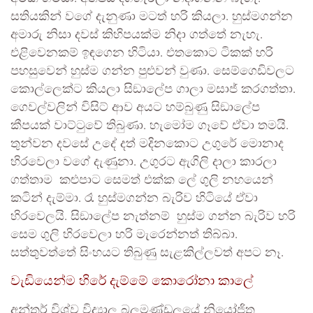
සතියකින් වගේ දැනුණා මටත් හරි කියලා. හුස්මගන්න
අමාරු නිසා දවස් කිහිපයක්ම නිදා ගත්තේ නැහැ.
එළිවෙනකම් ඉඳගෙන හිටියා. එතකොට ටිකක් හරි
පහසුවෙන් හුස්ම ගන්න පුළුවන් වුණා. සෙම්ගෙඩිවලට
කොල්ලෙක්ට කියලා සිඞාලේප ගාලා මසාජ් කරගත්තා.
ගෙවල්වලින් විසිට් ආව අයට හම්බුණු සිඞාලේප
කීපයක් වාට්ටුවේ තිබුණා. හැමෝම ගෑවේ ඒවා තමයි.
තුන්වන දවසේ උදේ දත් මදිනකොට උගුරේ මොනාද
හිරවෙලා වගේ දැණුනා. උගුරට ඇගිලි දාලා කාරලා
ගත්තාම කළුපාට සෙමත් එක්ක ලේ ගුලි නහයෙන්
කටින් දැම්මා. රෑ හුස්මගන්න බැරිව හිටියේ ඒවා
හිරවෙලයි. සිඞාලේප නැත්නම් හුස්ම ගන්න බැරිව හරි
සෙම ගුලි හිරවෙලා හරි මැරෙන්නත් තිබ්බා.
සත්තුවත්තේ සිංහයට තිබුණු සැළකිල්ලවත් අපට නෑ.
වැඩියෙන්ම හිරේ දැම්මේ කොරෝනා කාලේ
අන්තර් විශ්ව විද්‍යාල බලමණ්ඩලයේ නියෝජිත