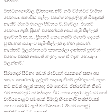
ඕනනේ.
බන්ධනාගාරවල දිවිනසාගැනීම් නම් වරින්වර වාර්තා
වෙනවා. කොවිඩ් හැදිලා වගේම නඩුවලිනුත් විසඳුමක්
නැතිව ගියාම එයාලා පීඩනය වැඩිවෙලා එහෙම
වෙනවා ඇති. ප්‍රිසන් එකෙන්වත් අපට පැමිණිල්ලක්
ආවෙනම් නැහැ. ප්‍රිසනර් කෙනෙක්ට එහෙම දෙයක්
වුණානම් එයාලට පැමිණිල්ලක් දාන්න පුළුවන්.
නැත්නම් මුලස්ථානයට කතාකරලා දාන්නත් පුළුවන්.
එහෙම එකක් ආවෙත් නැහැ. මම ඒ ගැන හොයලා
බලන්නම්.”
සිරගෙදර සිටිනා තවත් රැඳවියන් රැසකගේ කතා අප
සතුය. තොරතුරු ඉල්ලම් පාදාගැනීමේ ප්‍රතිඵලයක් ලෙස
තව තවත් අලුත් කතාද එම ගොඩට ඒක්වෙමින් තිබේ.
එම කතාවලට සවන්දෙන විට මෙය අනුරාධපුරයට හෝ
වාරියපොළට පමණක් සීමාවූ හිංසාකාරී තත්ත්වයක්
නොව මෙරට ඇති බන්ධනාගාර 28ටම පොදුවූ