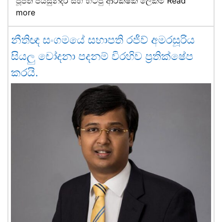
පූජිත් ජයසුන්දර සහ හිටපු ආරක්ෂක ලේකම්
Read
more
නීතිඥ සංගමයේ සභාපති රජීව් අමරසූරිය
සියලු චෝදනා පදනම් විරහිව ප්‍රතික්ෂේප
කරයි.