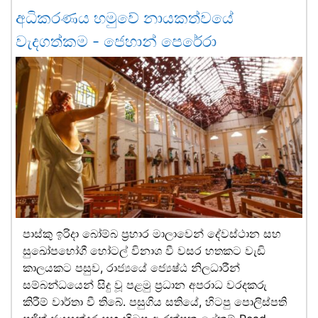
අධිකරණය හමුවේ නායකත්වයේ
වැදගත්කම - ජෙහාන් පෙරේරා
පාස්කු ඉරිදා බෝම්බ ප්‍රහාර මාලාවෙන් දේවස්ථාන සහ
සුඛෝපභෝගී හෝටල් විනාශ වී වසර හතකට වැඩි
කාලයකට පසුව, රාජ්‍යයේ ජ්‍යෙෂ්ඨ නිලධාරීන්
සම්බන්ධයෙන් සිදු වූ පළමු ප්‍රධාන අපරාධ වරදකරු
කිරීම් වාර්තා වී තිබේ. පසුගිය සතියේ, හිටපු පොලිස්පති