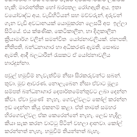
හැකි; මාරාන්තික හෝ බරපතල රෝගඇති අය, ඉතා
වයෝවෘද්ධ අය, වැඩිහිටියන් සහ මව්වරුන්, දරුවන්
ගැන වැඩි අවධානයක් යොමුකරන ලෙසයි අප ඉල්ලා
සිටියේ. එය ක්ෂණික, කෙටිකාලීන, හා දිගුකාලීන
ක්‍රියාමාර්ග වලින් සමන්විත යෝජනාවලියක්. ජනපති,
නීතිපති, බන්ධනාගාර හා අධිකරණ ඇමති, සෞඛ්‍ය
ඇමති, ආදී බලධාරීන් රැසකට ඒ යෝජනාවලිය
භාරදුන්නා.
පවුල් හමුවීම් නැවැත්වීම නිසා සිරකරුවන්ට සබන්,
තුවා, මුව ආවරණ‍, නොලැබෙන නිසා ඒවාට මූල්‍ය
සම්ප‍ත් බන්ධනාගාර දෙපාර්තමේන්තුවට ලබා දෙන්න
කීවා. ඒවා වුණේ නැහැ. ගෙවල්වලට කෝල් කරන්න
ඉඩ දෙන්න කියු එකනම් කළා. ඒත් තාමත් සමහර
හිරගෙවල්වල ඒක කෙරෙන්නේ නැහැ. ලෙඩ හැදිල
කියා සැක කරන වාට්ටු පිටින් වහලා දානවා. කෝල්
කරන්නත් නැහැ. හමුවීම් තියන්නත් බැහැ.