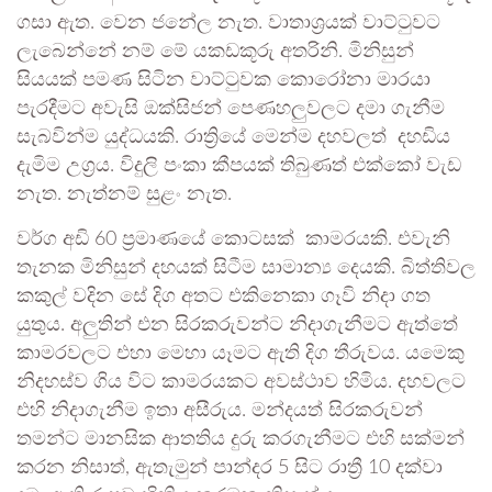
ගසා ඇත. වෙන ජනේල නැත. වාතාශ්‍රයක් වාට්ටුවට
ලැබෙන්නේ නම් මේ යකඩකූරු අතරිනි. මිනිසුන්
සියයක් පමණ සිටින වාට්ටුවක කොරෝනා මාරයා
පැරදීමට අවැසි ඔක්සිජන් පෙණහලුවලට දමා ගැනීම
සැබවින්ම යුද්ධයකි. රාත්‍රියේ මෙන්ම දහවලත් දහඩිය
දැමිම උග්‍රය. විදුලි පංකා කීපයක් තිබුණත් එක්කෝ වැඩ
නැත. නැත්නම් සුළං නැත.
වර්ග අඩි 60 ප්‍රමාණයේ කොටසක් කාමරයකි. එවැනි
තැනක මිනිසුන් දහයක් සිටීම සාමාන්‍ය දෙයකි. බිත්තිවල
කකුල් වදින සේ දිග අතට එකිනෙකා ගෑවි නිදා ගත
යුතුය. අලුතින් එන සිරකරුවන්ට නිදාගැනීමට ඇත්තේ
කාමරවලට එහා මෙහා යෑමට ඇති දිග තීරුවය. යමෙකු
නිදහස්ව ගිය විට කාමරයකට අවස්ථාව හිමිය. දහවලට
එහි නිදාගැනීම ඉතා අසීරුය. මන්දයත් සිරකරුවන්
තමන්ට මානසික ආතතිය දුරු කරගැනීමට එහි සක්මන්
කරන නිසාත්, ඇතැමුන් පාන්දර 5 සිට රාත්‍රී 10 දක්වා