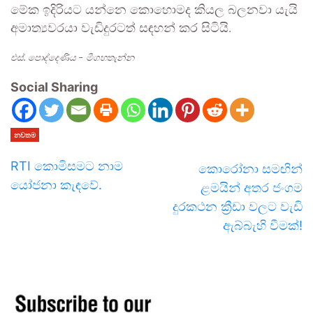
මේක ඉදිරියට යන්නෙ කොහෙ‍ාමද කියල බලනවා යැයි
අමාත්‍යවරයා වැඩිදුරටත් සඳහන් කර සිටියි.
එස්. පොද්දෙණිය – මීගහතැන්න
Social Sharing
නවතම
RTI කොමිසමට නාම
කොරෝනා සමඟින්
යෝජනා කැඳවේ.
ළමයින් අතර ජංගම
දුරකථන ක්‍රීඩා වලට වැඩි
ඇබ්බැහි වීමක්!