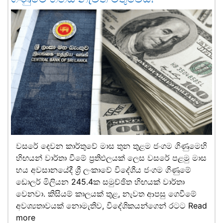
වසරේ දෙවන කාර්තුවේ මාස තුන තුළම ජංගම ගිණුමෙහි
හිඟයන් වාර්තා වීමේ ප්‍රතිඵලයක් ලෙස වසරේ පළමු මාස
හය අවසානයේදී ශ්‍රී ලංකාවේ විදේශීය ජංගම ගිණුමේ
ඩොලර් මිලියන 245.4ක සමුච්ඡිත හිඟයක් වාර්තා
වෙනවා. කිසියම් කාලයක් තුළ, නැවත ආපසු ගෙවීමේ
අවශ්‍යතාවයක් නොමැතිව, විදේශිකයන්ගෙන් රටට
Read
more