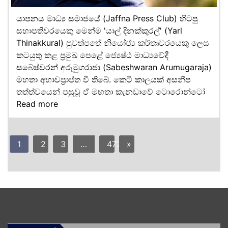
යාපනය මාධ්‍ය සමාජයේ (Jaffna Press Club) හිටපු
සභාපතිවරයෙකු මෙන්ම 'යාල් දිනක්කුරල්' (Yarl
Thinakkural) පුවත්පතේ නියෝජ්‍ය කර්තෘවරයෙකු ලෙස
කටයුතු කළ ප්‍රමුඛ පෙළේ ජ්‍යෙෂ්ඨ මාධ්‍යවේදී
සබේෂ්වරන් අරුමුගරාජා (Sabeshwaran Arumugaraja)
මහතා අභාවප්‍රාප්ත වී තිබේ. කෙටි කාලයක් අසනීප
තත්ත්වයෙන් පසුවූ ඒ මහතා කැනඩාවේ ටොරොන්ටෝ
Read more
1
2
3
…
472
»