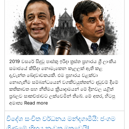
2019 වසරේ සිදුවූ පාස්කු ඉරිදා ත්‍රස්ත ප්‍රහාරය ශ්‍රී ලාංකීය
සමාජයේ කිසිදා නොමැකෙන කැලලක් ඇති කළ
දැවැන්ත ඛේදවාචකයකි. එම ප්‍රහාරය වළක්වා
නොගැනීම සම්බන්ධයෙන් වගකිවයුත්තන්ට දඬුවම් දීමේ
කතිකාවත සහ නීතිමය ක්‍රියාදාමයන් මේ දිනවල යළිත්
ප්‍රබලව සාකච්ඡාවට ලක්වෙමින් තිබේ. මේ අතර, හිටපු
අමාත්‍ය
Read more
විදේශ සංචිත වර්ධනය මන්දගාමීයි: ජංගම
ගිණුමේ හිඟය නැවත මතුවෙයි!