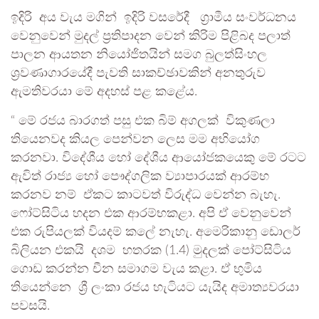
ඉදිරි අය වැය මගින් ඉදිරි වසරේදී ග්‍රාමීය සංවර්ධනය
වෙනුවෙන් මුදල් ප්‍රතිපාදන වෙන් කිරිම පිළිබද පලාත්
පාලන ආයතන නියෝජිතයින් සමග බුලත්සිංහල
ශ්‍රවණාගාරයේදී පැවති සාකච්ඡාවකින් අනතුරුව
ඇමතිවරයා මේ අදහස් පළ කළේය.
“ මේ රජය බාරගත් පසු එක බිම් අගලක් විකුණලා
තියෙනවද කියල පෙන්වන ලෙස මම අභියෝග
කරනවා. විදේශීය හෝ දේශීය ආයෝජකයෙකු මේ රටට
ඇවිත් රාජ්‍ය හෝ පෞද්ගලික ව්‍යාපාරයක් ආරම්භ
කරනව නම් ඒකට කාටවත් විරුද්ධ වෙන්න බැහැ.
ෆෝට්සිටිය හදන එක ආරම්භකළා. අපි ඒ වෙනුවෙන්
එක රුපියලක් වියදම් කලේ නැහැ. අමෙරිකානු ඩොලර්
බිලියන එකයි දශම හතරක (1.4) මුදලක් පෝට්සිටිය
ගොඩ කරන්න චීන සමාගම වැය කළා. ඒ භුමිය
තියෙන්නෙ ශ්‍රී ලංකා රජය හැටියට යැයිද අමාත්‍යවරයා
පවසයි.