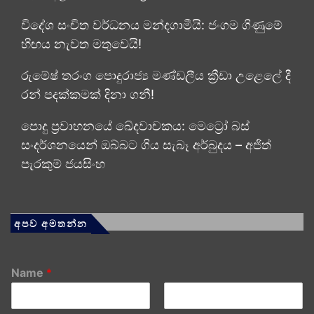
විදේශ සංචිත වර්ධනය මන්දගාමීයි: ජංගම ගිණුමේ
හිඟය නැවත මතුවෙයි!
රුමේෂ් තරංග පොදුරාජ්‍ය මණ්ඩලීය ක්‍රීඩා උළෙලේ දී
රන් පදක්කමක් දිනා ගනී!
පොදු ප්‍රවාහනයේ ඛේදවාචකය: මෙට්‍රෝ බස්
සංදර්ශනයෙන් ඔබ්බට ගිය සැබෑ අර්බුදය – අජිත්
පැරකුම් ජයසිංහ
අපව අමතන්න
Name
*