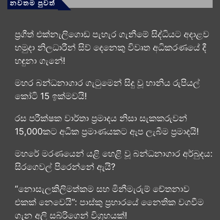
නවතම පුවත්
ප්‍රගීත් එක්නැලිගොඩ පැහැර ගැනීමේ සිද්ධියට අදාළව
හමුදා නිලධාරීන් සිව් දෙනෙකු විවෘත අධි­ක­ර­ණ­යේ දී
හඳුනා ගැනේ!
මහර බන්ධනාගාර ගැටුමෙන් සිදු වූ හානිය රුපියල්
කෝටි 15 ඉක්මවයි!
රස පරීක්ෂක වාර්තා ප්‍රමාදය නිසා සැකකරුවන්
15,000කට අධික ප්‍රමාණයකට ඇප ලැබීම ප්‍රමාදයි!
මහරේ මරණයෙන් යළි හෙළි වූ බන්ධනාගාර අර්බුදය:
සිරගෙවල් පිරෙන්නේ ඇයි?
“නොසැලකිලිමත්කම සහ මිනීමැරුම් චේතනාව
එකක් නෙවෙයි”: පාස්කු ප්‍රහාරයේ නෛතික වගවීම
ගැන අලි සබ්රිගෙන් විග්‍රහයක්!