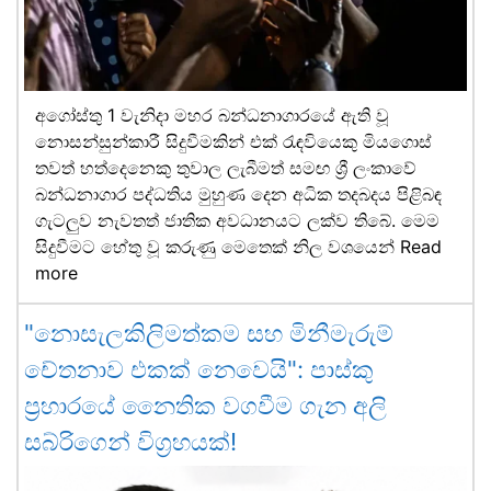
අගෝස්තු 1 වැනිදා මහර බන්ධනාගාරයේ ඇති වූ
නොසන්සුන්කාරී සිදුවීමකින් එක් රැඳවියෙකු මියගොස්
තවත් හත්දෙනෙකු තුවාල ලැබීමත් සමඟ ශ්‍රී ලංකාවේ
බන්ධනාගාර පද්ධතිය මුහුණ දෙන අධික තදබදය පිළිබඳ
ගැටලුව නැවතත් ජාතික අවධානයට ලක්ව තිබේ. මෙම
සිදුවීමට හේතු වූ කරුණු මෙතෙක් නිල වශයෙන්
Read
more
"නොසැලකිලිමත්කම සහ මිනීමැරුම්
චේතනාව එකක් නෙවෙයි": පාස්කු
ප්‍රහාරයේ නෛතික වගවීම ගැන අලි
සබ්රිගෙන් විග්‍රහයක්!