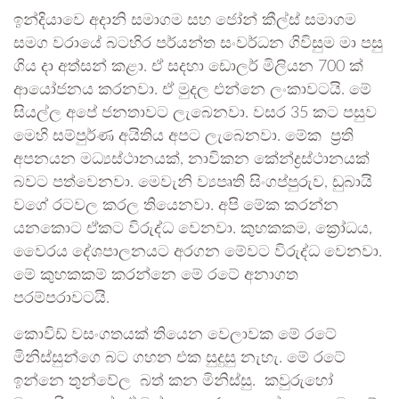
ඉන්දියාවෙ අදානි සමාගම සහ ජෝන් කීල්ස් සමාගම
සමග වරායේ බටහිර පර්යන්ත සංවර්ධන ගිවිසුම මා පසු
ගිය දා අත්සන් කළා. ඒ සදහා ඩොලර් මිලියන 700 ක්
ආයෝජනය කරනවා. ඒ මුදල එන්නෙ ලංකාවටයි. මේ
සියල්ල අපේ ජනතාවට ලැබෙනවා. වසර 35 කට පසුව
මෙහි සම්පුර්ණ අයිතිය අපට ලැබෙනවා. මේක ප්‍රති
අපනයන මධ්‍යස්ථානයක්, නාවිකන කේන්ද්‍රස්ථානයක්
බවට පත්වෙනවා. මෙවැනි ව්‍යපෘති සිංගප්පුරුව, ඩුබායි
වගේ රටවල කරල තියෙනවා. අපි මේක කරන්න
යනකොට ඒකට විරුද්ධ වෙනවා. කුහකකම, ක්‍රෝධය,
වෛරය දේශපාලනයට අරගන මේවට විරුද්ධ වෙනවා.
මේ කුහකකම් කරන්නෙ මේ රටේ අනාගත
පරම්පරාවටයි.
කොවිඩ් වසංගතයක් තියෙන වෙලාවක මේ රටේ
මිනිස්සුන්ගෙ බට ගහන එක සුදුසු නැහැ. මේ රටේ
ඉන්නෙ තුන්වේල බත් කන මිනිස්සු. කවුරුහෝ