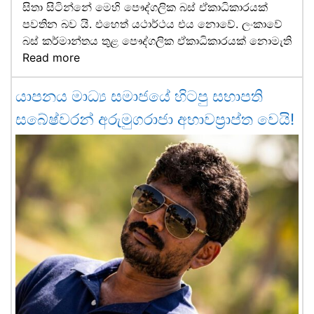
සිතා සිටින්නේ මෙහි පෞද්ගලික බස් ඒකාධිකාරයක්
පවතින බව යි. එහෙත් යථාර්ථය එය නොවේ. ලංකාවේ
බස් කර්මාන්තය තුළ පෞද්ගලික ඒකාධිකාරයක් නොමැති
Read more
යාපනය මාධ්‍ය සමාජයේ හිටපු සභාපති
සබේෂ්වරන් අරුමුගරාජා අභාවප්‍රාප්ත වෙයි!