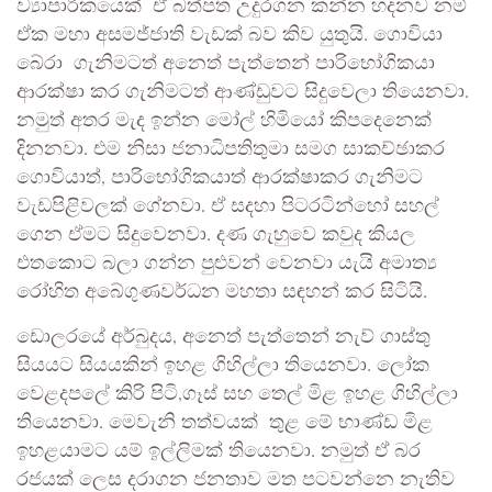
ව්‍යාපාරිකයෙක් ඒ බත්පත උදුරගන කන්න හදනව නම්
ඒක මහා අසමජ්ජාති වැඩක් බව කිව යුතුයි. ගොවියා
බේරා ගැනිමටත් අනෙත් පැත්තෙන් පාරිභෝගිකයා
ආරක්ෂා කර ගැනිමටත් ආණ්ඩුවට සිදුවෙලා තියෙනවා.
නමුත් අතර මැද ඉන්න මෝල් හිමියෝ කිපදෙනෙක්
දිනනවා. එම නිසා ජනාධිපතිතුමා සමග සාකච්ඡාකර
ගොවියාත්, පාරිභෝගිකයාත් ආරක්ෂාකර ගැනිමට
වැඩපිළිවලක් ගේනවා. ඒ සදහා පිටරටින්හෝ සහල්
ගෙන ඒමට සිදුවෙනවා. දණ ගැහුවෙ කවුද කියල
එතකොට බලා ගන්න පුළුවන් වෙනවා යැයි අමාත්‍ය
රෝහිත අබේගුණවර්ධන මහතා සඳහන් කර සිටියි.
ඩොලරයේ අර්බුදය, අනෙත් පැත්තෙන් නැව් ගාස්තු
සියයට සියයකින් ඉහළ ගිහිල්ලා තියෙනවා. ලෝක
වෙළදපලේ කිරි පිටි,ගෑස් සහ තෙල් මිළ ඉහළ ගිහිල්ලා
තියෙනවා. මෙවැනි තත්වයක් තුළ මේ භාණ්ඩ මිළ
ඉහළයාමට යම් ඉල්ලිමක් තියෙනවා. නමුත් ඒ බර
රජයක් ලෙස දරාගන ජනතාව මත පටවන්නෙ නැතිව