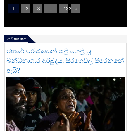
1
2
3
…
132
»
අවකාශය
මහරේ මරණයෙන් යළි හෙළි වූ
බන්ධනාගාර අර්බුදය: සිරගෙවල් පිරෙන්නේ
ඇයි?