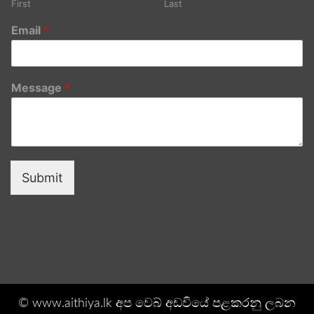
First
Last
Email
*
Message
*
Submit
© www.aithiya.lk අප වෙබ් අඩවියේ පළකරනු ලබන