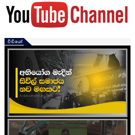
වීඩියෝ