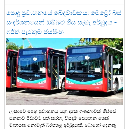
පොදු ප්‍රවාහනයේ ඛේදවාචකය: මෙට්‍රෝ බස්
සංදර්ශනයෙන් ඔබ්බට ගිය සැබෑ අර්බුදය -
අජිත් පැරකුම් ජයසිංහ
ලංකාවේ පොදු ප්‍රවාහනය යනු දශක ගණනාවක් තිස්සේ
ජනතාව පීඩාවට පත් කරන, විසඳුම් පෙනෙන තෙක්
මානයක නොමැති බරපතළ අර්බුදයකි. බොහෝ දෙනකු