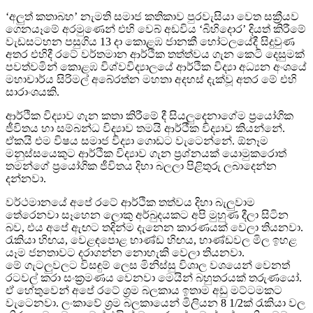
‘අලුත් කතාබහ’ නැමති සමාජ කතිකාව පුරවැසියා වෙත සක්‍රීයව
ගෙනයෑමේ අරමුණෙන් එහි වෙබ් අඩවිය ‘බිහිදොර’ දියත් කිරීමේ
වැඩසටහන පසුගිය 13 දා කොළඹ ජානකී හෝටලයේදී සිදුවුණ
අතර එහිදී රටේ වර්තමාන ආර්ථික තත්ත්වය ගැන කෙටි දෙසුමක්
පවත්වමින් කොළඹ විශ්වවිද්‍යාලයේ ආර්ථික විද්‍යා අධ්‍යන අංශයේ
මහාචාර්ය සිරිමල් අබේරත්න මහතා අදහස් දැක්වූ අතර මේ එහි
සාරාංශයකි.
ආර්ථික විද්‍යාව ගැන කතා කිරීමේ දී සියලුදෙනාගේම ප්‍රයෝගික
ජීවිතය හා සම්බන්ධ විද්‍යාව තමයි ආර්ථික විද්‍යාව කියන්නේ.
ඒකයි එම විෂය සමාජ විද්‍යා ගොඩට වැටෙන්නේ. ඕනෑම
මනුස්සයෙකුට ආර්ථික විද්‍යාව ගැන ප්‍රශ්නයක් යොමුකරොත්
තමන්ගේ ප්‍රයෝගික ජීවිතය දිහා බලලා පිළිතුරු ලබාදෙන්න
දන්නවා.
වර්ථමානයේ අපේ රටේ ආර්ථික තත්වය දිහා බැලුවාම
තේරෙනවා සෑහෙන ලොකු අර්බුදයකට අපි මුහුණ දීලා සිටින
බව, එය අපේ ඇඟට තදින්ම දැනෙන කාරණයක් වෙලා තියනවා.
රැකියා හිඟය, වෙළඳපොළ භාණ්ඩ හිඟය, භාණ්ඩවල මිල ඉහළ
යෑම ජනතාවට දරාගන්න නොහැකි වෙලා තියනවා.
මේ ගැටලුවලට විසඳුම් ලෙස මිනිස්සු විශාල වශයෙන් වෙනත්
රටවල් කරා සංක්‍රමණය වෙනවා මෙයින් බහුතරයක් තරුණයෝ.
ඒ හේතුවෙන් අපේ රටේ ශ්‍රම බලකාය ඉතාම අඩු මට්ටමකට
වැටෙනවා. ලංකාවේ ශ්‍රම බලකායෙන් මිලියන 8 1/2ක් රැකියා වල