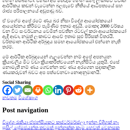
ගිහින් තිබෙනවා. එනිසා අප තේරුම් ගන්න ඕනෑ ලංකාවේ විවෘත
ආර්ථිකය කඩන් වැටෙන්න බලපෑවේ නීතියේ ආධිපත්‍යයේ සහ
රාජ්‍ය පරිපාලනයේ අඩුපාඩු බව.
ඒ වගේම අපේ රටේ ණය බර නිසා විදේශ ආයෝජකයෝ
ආයෝජනය කිරීමට පැමිණීම ඉතාම අඩුයි. මොකද 2000 වර්ෂය
වන විට සංවර්ධනය වෙමින් පවතින රටවල් කරා ආයෝජකයෝ
ඇදී ආවා, නමුත් ලංකාවට ආවේ ඉතාම සුළු පිරිසක් විතරයි.
වර්තමාන ආර්ථික අර්බුදය සමඟ ආයෝජකයෝ එන්නෙ නැති
තරම්.
මේ ආර්ථික අර්බුදයෙන් ගැලවෙන්න නම් අපේ අපනයන
ක්‍රියාවලිය මීට වඩා ක්‍රියාකරීත්වයෙන් නැඟීසිටිය යුතුයි. එසේ
නොමැති නම් ණය ගෙවන්න තව ණය අරගෙන සදාකාලික
ණයකරුවන් බවට අප පත්වෙනවා නොඅනුමානයි.
Social Sharing
නවතම
විශේෂාංග
Post navigation
විදේශ රැකියා ඒජන්සියකට කස්ටර්මර්ස්ලා ඉන්න විදිහක් නෑ
සුසිල් ප්‍රේමජයන්ත තවමත් පුන්නක්කු කෑම හෙවත් වෙනසක