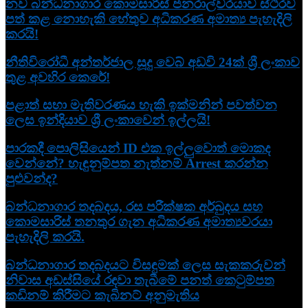
නව බන්ධනාගාර කොමසාරිස් ජනරාල්වරයාව ස්ථිරව
පත් කළ නොහැකි හේතුව අධිකරණ අමාත්‍ය පැහැදිලි
කරයි!
නීතිවිරෝධී අන්තර්ජාල සූදු වෙබ් අඩවි 24ක් ශ්‍රී ලංකාව
තුළ අවහිර කෙරේ!
පළාත් සභා මැතිවරණය හැකි ඉක්මනින් පවත්වන
ලෙස ඉන්දියාව ශ්‍රී ලංකාවෙන් ඉල්ලයි!
පාරකදී පොලිසියෙන් ID එක ඉල්ලුවොත් මොකද
වෙන්නේ? හැඳුනුම්පත නැත්නම් Arrest කරන්න
පුළුවන්ද?
බන්ධනාගාර තදබදය, රස පරීක්ෂක අර්බුදය සහ
කොමසාරිස් තනතුර ගැන අධිකරණ අමාත්‍යවරයා
පැහැදිලි කරයි.
බන්ධනාගාර තදබදයට විසඳුමක් ලෙස සැකකරුවන්
නිවාස අඩස්සියේ රඳවා තැබීමේ පනත් කෙටුම්පත
කඩිනම් කිරීමට කැබිනට් අනුමැතිය