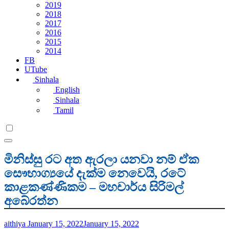
2019
2018
2017
2016
2015
2014
FB
UTube
Sinhala
English
Sinhala
Tamil
මිනිස්සු රට අත ඇරලා යනවා නම් ඒක
සෞභාග්‍යයේ දැක්ම නෙවෙයි, රටේ
කාළකණ්ණිකම – මහචාර්ය සිරිමල්
අබේරත්න
aithiya
January 15, 2022
January 15, 2022