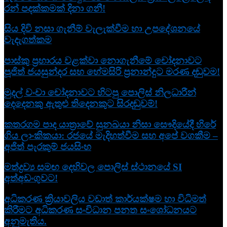
රන් පදක්කමක් දිනා ගනී!
සිය දිවි නසා ගැනීම් වැලැක්වීම හා උපදේශනයේ
වැදැගත්කම
පාස්කු ප්‍රහාරය වළක්වා නොගැනීමේ චෝදනාවට
පූජිත් ජයසුන්දර සහ හේමසිරි ප්‍රනාන්දුට මරණ දඬුවම!
මුදල් වංචා චෝදනාවට හිටපු පොලිස් නිලධාරීන්
දෙදෙනකු ඇතුළු තිදෙනකුට සිරදඬුවම්!
කතරගම පාද යාත්‍රාවේ සුනඛයා නිසා සෞදියේදී හිරේ
ගිය ලාංකිකයා: රජයේ මැදිහත්වීම සහ අපේ වගකීම –
අජිත් පැරකුම් ජයසිංහ
මත්ද්‍රව්‍ය සමඟ දෙහිවල පොලිස් ස්ථානයේ SI
අත්අඩංගුවට!
අධිකරණ ක්‍රියාවලිය වඩාත් කාර්යක්ෂම හා විධිමත්
කිරීමට අධිකරණ සංවිධාන පනත සංශෝධනයට
අනුමැතිය.