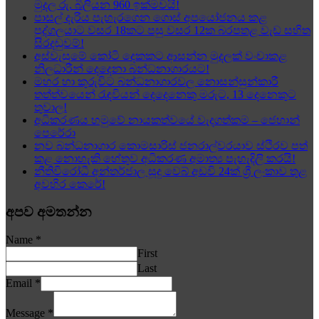
මුදල රු. බිලියන 960 ඉක්මවයි!
පාසල් දැරිය පැහැරගෙන ගොස් අපයෝජනය කළ
පුද්ගලයාට වසර 18කට පසු වසර 12ක බරපතළ වැඩ සහිත
සිරදඬුවම්!
අස්වැසුමේ කෝටි දෙකකට ආසන්න මුදලක් වංචාකළ
නිලධාරීන් දෙදෙනා බන්ධනාගාරයට!
මහර හා කුරුවිට බන්ධනාගාරවල නොසන්සුන්කාරී
තත්ත්වයෙන් රැඳවියන් දෙදෙනෙකු මරුට, 13 දෙනෙකුට
තුවාල!
අධිකරණය හමුවේ නායකත්වයේ වැදගත්කම – ජෙහාන්
පෙරේරා
නව බන්ධනාගාර කොමසාරිස් ජනරාල්වරයාව ස්ථිරව පත්
කළ නොහැකි හේතුව අධිකරණ අමාත්‍ය පැහැදිලි කරයි!
නීතිවිරෝධී අන්තර්ජාල සූදු වෙබ් අඩවි 24ක් ශ්‍රී ලංකාව තුළ
අවහිර කෙරේ!
අපව අමතන්න
Name
*
First
Last
Email
*
Message
*