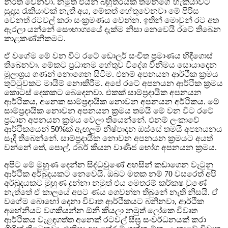
නිරත වෙනවා. නමුත් එයින් බහුතරයක් තමන්ගේ හැකියාවට
සුදුසු රැකියාවක් නැති අය, මේකත් හේතුවෙනවා මේ පිරිස
වෙනත් රටවල් කරා සංක්‍රමණය වෙන්න. ඉතින් මොවුන් රට අත
ඇරලා යන්නේ සෞභාග්‍යයේ දැක්ම නිසා නෙවෙයි රටේ තිබෙන
කාළකණ්නිකමට.
ඒ වගේම මේ වන විට රටේ ඩොලර් සංචිත ප්‍රමාණය හිඳීගොස්
තිබෙනවා. මේකට ප්‍රධානම හේතුව විදේශ විනිමය සොයාදෙන
මූලාශ්‍රය ගණන් නොගෙන සිටීම. එනම් අපනයන ආර්ථික ක්‍රමය
තුට්ටුවකට මායිම් නොකිරීම. අපේ රටේ අපනයන ආර්ථික ක්‍රමය
කොටස් දෙකකට බෙදෙනවා. එකක් සාම්ප්‍රදායික අපනයන
ආර්ථිකය, අනෙක සාම්ප්‍රදායික නොවන අපනයන අර්ථිකය. මේ
සාම්ප්‍රදායික නොවන අපනයන ක්‍රමය තමයි මේ වන විට රටේ
ප්‍රධාන අපනයන ක්‍රමය වෙලා තියෙන්නේ. එනම් ලංකාවේ
ආර්ථිකයෙන් 50%ක් ඇඟලුම් නිෂ්පාදන ඔස්සේ තමයි අපනයනය
සෑදී තිබෙන්නේ. සාම්ප්‍රදායික නොවන අපනයන ක්‍රමයට අයත්
වන්නේ තේ, පොල්, රබර් කියන වාණිජ භෝග අපනයන ක්‍රමය.
අපිට මේ මුහුණ දෙන්න සිද්ධවුණේ අහසින් කඩාගෙන වැටුනු
ආර්ථික අර්බුදයකට නෙවෙයි. ඔබට මතක නම් 70 වසරෙත් අපි
අර්බුදයකට මුහුණ දුන්නා නමුත් එය මෙතරම් කර්කෂ වුණේ
නැත්තේ ඒ කාලයේ අපට ණය ගෙවන්න තිබුනේ නැති නිසයි. ඒ
වගේම බොහෝ දෙනා විවෘත ආර්ථිකයට බනිනවා, ආර්ථික
අහේනියට වගකියන්න ඕනි කියලා නමුත් ලෝකෙ විවෘත
ආර්ථිකය වැළඳගත්ත අනෙක් රටවල් සීඝ්‍ර සංවර්ධනයක් කරා