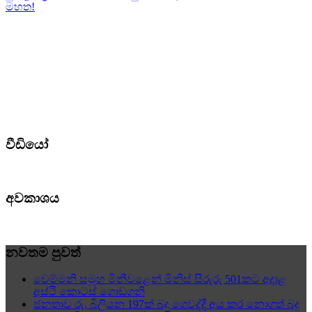
මහත!
වීඩියෝ
අවකාශය
නවතම පුවත්
චෙම්මනි සමූහ මිනීවළෙන් මිනිස් සිරුරු 501කට අදාළ
අස්ථි කොටස් ගොඩගනී
ජනතාව රු. බිලියන 197ක් බදු ගෙවද්දී අය කර නොගත් බදු