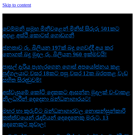
Skip to content
නවතම
චෙම්මනි සමූහ මිනීවළෙන් මිනිස් සිරුරු 501කට
අදාළ අස්ථි කොටස් ගොඩගනී
ජනතාව රු. බිලියන 197ක් බදු ගෙවද්දී අය කර
නොගත් බදු මුදල රු. බිලියන 960 ඉක්මවයි!
පාසල් දැරිය පැහැරගෙන ගොස් අපයෝජනය කළ
පුද්ගලයාට වසර 18කට පසු වසර 12ක බරපතළ වැඩ
සහිත සිරදඬුවම්!
අස්වැසුමේ කෝටි දෙකකට ආසන්න මුදලක් වංචාකළ
නිලධාරීන් දෙදෙනා බන්ධනාගාරයට!
මහර හා කුරුවිට බන්ධනාගාරවල නොසන්සුන්කාරී
තත්ත්වයෙන් රැඳවියන් දෙදෙනෙකු මරුට, 13
දෙනෙකුට තුවාල!