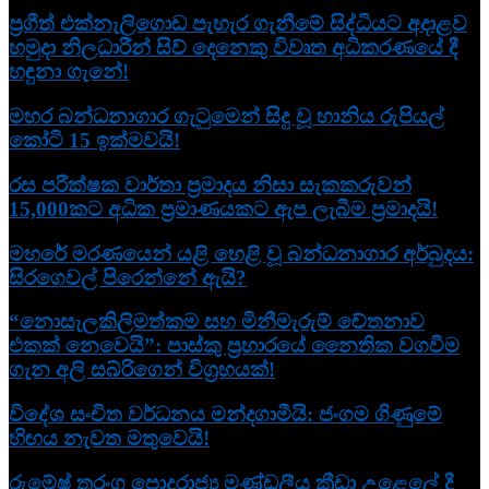
ප්‍රගීත් එක්නැලිගොඩ පැහැර ගැනීමේ සිද්ධියට අදාළව
හමුදා නිලධාරීන් සිව් දෙනෙකු විවෘත අධි­ක­ර­ණ­යේ දී
හඳුනා ගැනේ!
මහර බන්ධනාගාර ගැටුමෙන් සිදු වූ හානිය රුපියල්
කෝටි 15 ඉක්මවයි!
රස පරීක්ෂක වාර්තා ප්‍රමාදය නිසා සැකකරුවන්
15,000කට අධික ප්‍රමාණයකට ඇප ලැබීම ප්‍රමාදයි!
මහරේ මරණයෙන් යළි හෙළි වූ බන්ධනාගාර අර්බුදය:
සිරගෙවල් පිරෙන්නේ ඇයි?
“නොසැලකිලිමත්කම සහ මිනීමැරුම් චේතනාව
එකක් නෙවෙයි”: පාස්කු ප්‍රහාරයේ නෛතික වගවීම
ගැන අලි සබ්රිගෙන් විග්‍රහයක්!
විදේශ සංචිත වර්ධනය මන්දගාමීයි: ජංගම ගිණුමේ
හිඟය නැවත මතුවෙයි!
රුමේෂ් තරංග පොදුරාජ්‍ය මණ්ඩලීය ක්‍රීඩා උළෙලේ දී