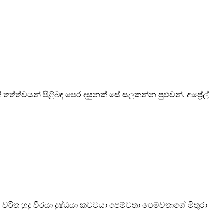
 තත්ත්වයන් පිළිබඳ පෙර දසුනක් සේ සලකන්න පුළුවන්. අප්‍රේල්
රිත හුදු වීරයා දුෂ්ඨයා කවටයා පෙම්වතා පෙම්වතාගේ මිතුරා