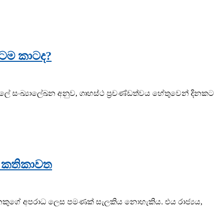
තටම කාටද?
හලේ සංඛ්‍යාලේඛන අනුව, ගෘහස්ථ ප්‍රචණ්ඩත්වය හේතුවෙන් දිනකට
ාජ කතිකාවත
ප දෙනෙකුගේ අපරාධ ලෙස පමණක් සැලකිය නොහැකිය. එය රාජ්‍යය,