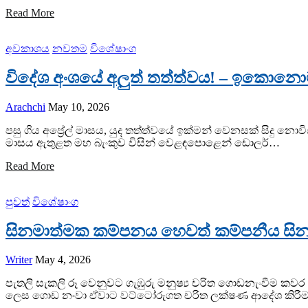
Read More
අවකාශය
නවතම
විශේෂාංග
විදේශ අංශයේ අලුත් තත්ත්වය! – ඉකොනො
Arachchi
May 10, 2026
පසු ගිය අප්‍රේල් මාසය, යුද තත්ත්වයේ ඉක්මන් වෙනසක් සිදු නො
මාසය ඇතුළත මහ බැංකුව විසින් වෙළඳපොළෙන් ඩොලර්…
Read More
පුවත්
විශේෂාංග
සිනමාත්මක කම්පනය හෙවත් කම්පනීය සින
Writer
May 4, 2026
පැතලි සැකලි රූ වෙනුවට ගැඹුරු මනුෂ්‍ය චරිත ගොඩනැංවීම කවර 
ලෙස ගොඩ නංවා ඒවාට වට්ටෝරුගත චරිත ලක්ෂණ ආදේශ කිරීම