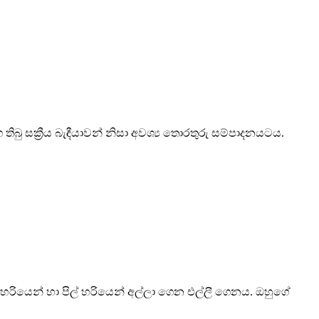
ු සක්‍රීය බැඳීයාවන් නිසා අවශ්‍ය තොරතුරු සම්පාදනයටය.
හරියෙන් හා පිල් හරියෙන් අල්ලා ගෙන එල්ලී ගෙනය. ඔහුගේ