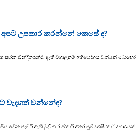
col) අපට උපකාර කරන්නේ කෙසේ ද?
මට උත්සාහ කරන වින්දිතයන්ට ඇති විශාලතම අභියෝගය වන්නේ බොහෝ
ුරට වැදගත් වන්නේද?
ිය වෙත පැවරී ඇති මූලික රාජකාරි අතර සුවිශේෂී කාර්යභාරයක්