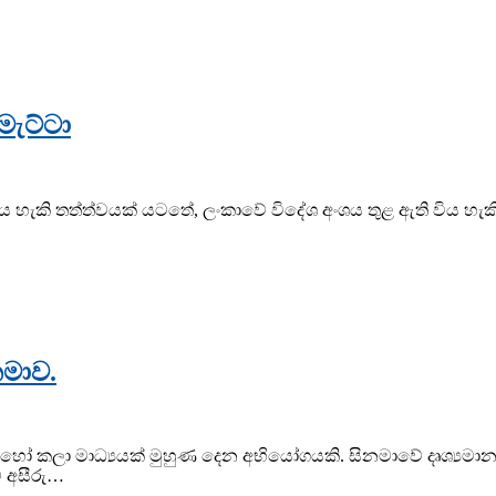
මැට්ටා
විය හැකි තත්ත්වයක් යටතේ, ලංකාවේ විදේශ අංශය තුළ ඇති විය හැකි
මාව.
හෝ කලා මාධ්‍යයක් මුහුණ දෙන අභියෝගයකි. සිනමාවේ දෘශ්‍යමාන ච
 අසීරු…