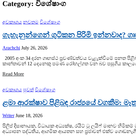
Category:
විශේෂාංග
අවකාශය
නවතම
විශේෂාංග
ගැහැනුන්ගෙන් ගුටිකන පිරිමි ඉන්නවාද? 
Arachchi
July 26, 2026
2005 අංක 34 දරන ගෘහස්ථ ප්‍රචණ්ඩත්වය වැළැක්වීමේ පනත පිළි
කාන්තාවන් 12 දෙනෙකු පමණ රෝහල්ගත වන බව පසුගිය කාලයේ 
Read More
අවකාශය
පුවත්
විශේෂාංග
ළමා ආරක්ෂාව පිළිබඳ රාජ්‍යයේ වගකීම: මෑත
Writer
June 18, 2026
පිලිප් දිසානායක, විධායක අධ්‍යක්ෂ, රයිට් ටු ලයිෆ් මානව හිම
අධ්‍යාපන පද්ධතිය, ආගමික ආයතන සහ ප්‍රජාවන් එක්ව ගොඩනැග