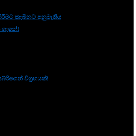
රීමට කැබිනට් අනුමැතිය
නා ගැනේ!
ිගෙන් විග්‍රහයක්!