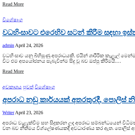
Read More
විශේෂාංග
වධහිංසාවට එරෙහිව සටන් කිරීම සඳහා ඉස
admin
April 24, 2026
​වධහිංසාව යනු බිහිසුණු අපරාධයකි. එයින් ශාරීරික කැළැල් ම
විට එම අපයෝජනය සැබැවින්ම සිදු වූ බව ඔප්පු කිරීමයි.…
Read More
අවකාශය
පුවත්
විශේෂාංග
අපරාධ නඩු කාර්යයක් අතරතුරදී, පොලිස් න
Writer
April 23, 2026
අපරාධ වැළැක්වීම සහ සිදුකරන ලද අපරාධ සම්බන්ධයෙන් විධිමත
වන බව නීතිමය විශ්ලේෂණයකදී අවධාරණය කර ඇත. පොලිස් 