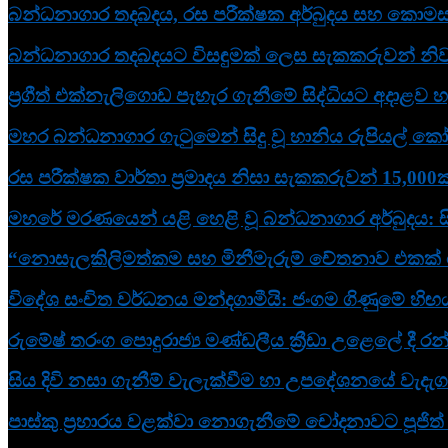
බන්ධනාගාර තදබදය, රස පරීක්ෂක අර්බුදය සහ කොමසාර
බන්ධනාගාර තදබදයට විසඳුමක් ලෙස සැකකරුවන් නිවා
ප්‍රගීත් එක්නැලිගොඩ පැහැර ගැනීමේ සිද්ධියට අදාළව හම
මහර බන්ධනාගාර ගැටුමෙන් සිදු වූ හානිය රුපියල් කෝ
රස පරීක්ෂක වාර්තා ප්‍රමාදය නිසා සැකකරුවන් 15,000ක
මහරේ මරණයෙන් යළි හෙළි වූ බන්ධනාගාර අර්බුදය: 
“නොසැලකිලිමත්කම සහ මිනීමැරුම් චේතනාව එකක් නෙව
විදේශ සංචිත වර්ධනය මන්දගාමීයි: ජංගම ගිණුමේ හි
රුමේෂ් තරංග පොදුරාජ්‍ය මණ්ඩලීය ක්‍රීඩා උළෙලේ දී රන
සිය දිවි නසා ගැනීම් වැලැක්වීම හා උපදේශනයේ වැදැ
පාස්කු ප්‍රහාරය වළක්වා නොගැනීමේ චෝදනාවට පූජිත් 