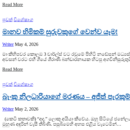
Read More
පුවත්
විශේෂාංග
මානව හිමිකම් සුරුවකුගේ වෙන්ව යෑම!
Writer
May 4, 2026
මා කිහිපවර කොලඹ 3 චාර්ල්ස් වට රවුමේ පිහිටි නඩේසන් මධ්‍ය
අවසන් වරට එහී ගියේ ශීරාණී බන්ඩාරනායක හිටපු අගවිනිසුරුත
Read More
පුවත්
විශේෂාංග
බැංකු නිලධාරියාගේ මරණය – අජිත් පැරකුම්
Writer
May 2, 2026
(කෙටි කතාවකි) “අද.” ලොකු අයියා කීවේය. ඔහු සිටියේ ජනේල
මුහුණ අඳුරින් වැසී තිබිණි. පසුබිමෙහි අහස එළිය වැටෙමින්…