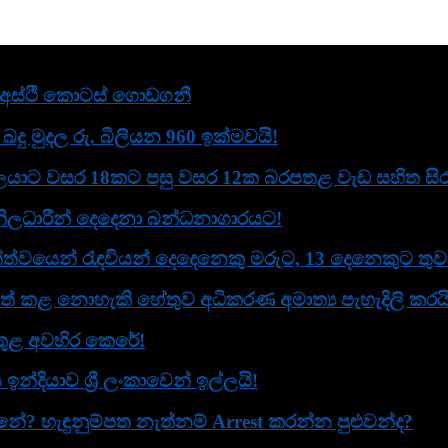
ළ අස්ථි කොටස් ගොඩගනී
දු මුදල රු. බිලියන 960 ඉක්මවයි!
යාට වසර 18කට පසු වසර 12ක බරපතළ වැඩ සහිත සිරද
ිලධාරීන් දෙදෙනා බන්ධනාගාරයට!
ත්වයෙන් රැඳවියන් දෙදෙනෙකු මරුට, 13 දෙනෙකුට තුව
් කළ නොහැකි හේතුව අධිකරණ අමාත්‍ය පැහැදිලි කරයි
ව තුළ අවහිර කෙරේ!
දියාව ශ්‍රී ලංකාවෙන් ඉල්ලයි!
? හැඳුනුම්පත නැත්නම් Arrest කරන්න පුළුවන්ද?