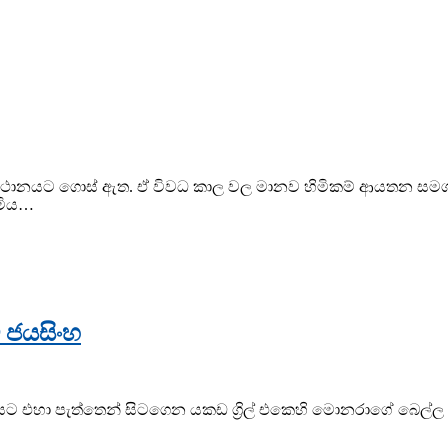
ස්ථානයට ගොස් ඇත. ඒ විවධ කාල වල මානව හිමිකම් ආයතන සමග තිබ
ුමිය…
 ජයසිංහ
යට එහා පැත්තෙන් සිටගෙන යකඩ ග්‍රිල් එකෙහි මොනරාගේ බෙල්ල 