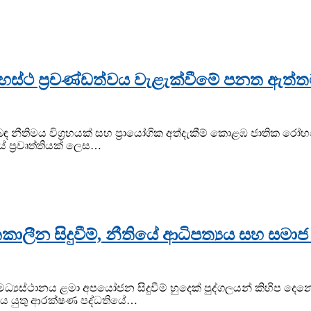
ගෘහස්ථ ප්‍රචණ්ඩත්වය වැළැක්වීමේ පනත ඇත්
බඳ නීතිමය විග්‍රහයක් සහ ප්‍රායෝගික අත්දැකීම් කොළඹ ජාතික රෝ
ප්‍රවෘත්තියක් ලෙස…
කාලීන සිදුවීම්, නීතියේ ආධිපත්‍යය සහ සම
ිකම් මධ්‍යස්ථානය ළමා අපයෝජන සිදුවීම් හුදෙක් පුද්ගලයන් කිහි
ිය යුතු ආරක්ෂණ පද්ධතියේ…