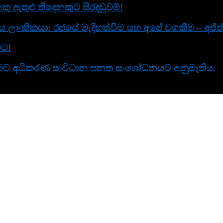
ු ඇතුළු තිදෙනකුට සිරදඬුවම්!
ිය ලාංකිකයා: රජයේ මැදිහත්වීම සහ අපේ වගකීම – අජිත්
වට!
 කිරීමට අධිකරණ සංවිධාන පනත සංශෝධනයට අනුමැතිය.