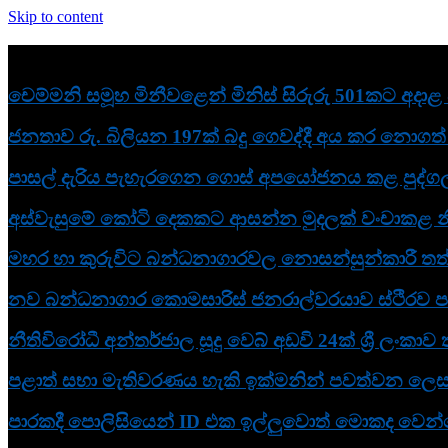
Skip to content
නවතම
චෙම්මනි සමූහ මිනීවළෙන් මිනිස් සිරුරු 501කට අදා
ජනතාව රු. බිලියන 197ක් බදු ගෙවද්දී අය කර නොගත් බ
පාසල් දැරිය පැහැරගෙන ගොස් අපයෝජනය කළ පුද්ගල
අස්වැසුමේ කෝටි දෙකකට ආසන්න මුදලක් වංචාකළ න
මහර හා කුරුවිට බන්ධනාගාරවල නොසන්සුන්කාරී තත්
නව බන්ධනාගාර කොමසාරිස් ජනරාල්වරයාව ස්ථිරව පත
නීතිවිරෝධී අන්තර්ජාල සූදු වෙබ් අඩවි 24ක් ශ්‍රී ලංකා
පළාත් සභා මැතිවරණය හැකි ඉක්මනින් පවත්වන ලෙස ඉන්
පාරකදී පොලිසියෙන් ID එක ඉල්ලුවොත් මොකද වෙන්නේ