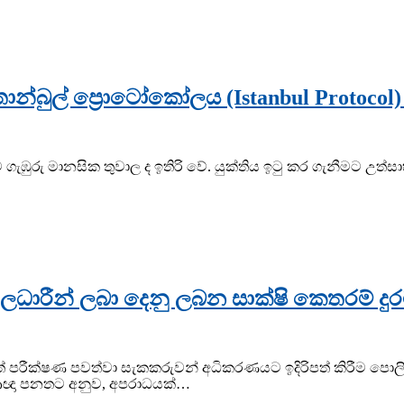
්තාන්බුල් ප්‍රොටෝකෝලය (Istanbul Proto
ෙන්ම ගැඹුරු මානසික තුවාල ද ඉතිරි වේ. යුක්තිය ඉටු කර ගැනී
ිලධාරීන් ලබා දෙනු ලබන සාක්ෂි කෙතරම් ද
් පරීක්ෂණ පවත්වා සැකකරුවන් අධිකරණයට ඉදිරිපත් කිරීම පොලිස
ආඥා පනතට අනුව, අපරාධයක්…