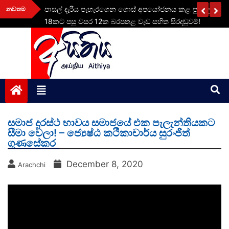
Skip
දල රු.
පාසල් දැරිය පැහැරගෙන ගොස් අපයෝජනය කළ පුද්ගලයාට 
නවතම
to
18කට පසු වසර 12ක බරපතළ වැඩ සහිත සිරදඬුවම්!
content
aithiya
Human Rights News
සමාජ දුරස්ථ භාවය සමාජයේ එක පැලැන්තියකට
සීමා වෙලා! – ජ්‍යෙෂ්ඨ කථීකාචාර්ය සුරංජිත්
ගුණසේකර
December 8, 2020
Arachchi