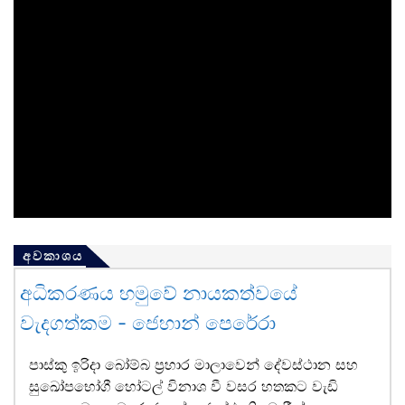
අවකාශය
අධිකරණය හමුවේ නායකත්වයේ
වැදගත්කම - ජෙහාන් පෙරේරා
පාස්කු ඉරිදා බෝම්බ ප්‍රහාර මාලාවෙන් දේවස්ථාන සහ
සුඛෝපභෝගී හෝටල් විනාශ වී වසර හතකට වැඩි