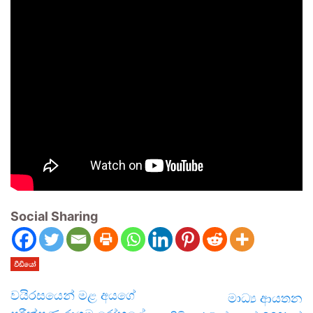
Social Sharing
වීඩියෝ
වයිරසයෙන් මළ අයගේ
මාධ්‍ය ආයතන