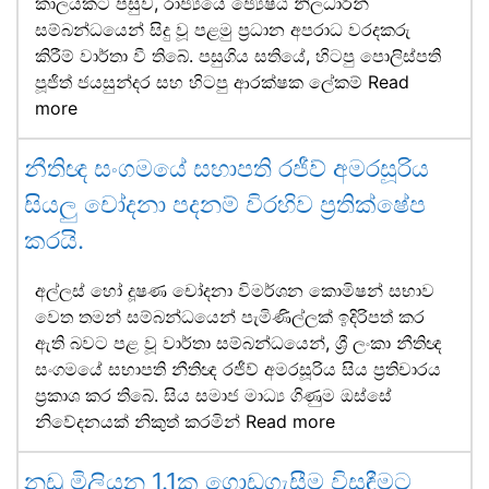
කාලයකට පසුව, රාජ්‍යයේ ජ්‍යෙෂ්ඨ නිලධාරීන්
සම්බන්ධයෙන් සිදු වූ පළමු ප්‍රධාන අපරාධ වරදකරු
කිරීම් වාර්තා වී තිබේ. පසුගිය සතියේ, හිටපු පොලිස්පති
පූජිත් ජයසුන්දර සහ හිටපු ආරක්ෂක ලේකම්
Read
more
නීතිඥ සංගමයේ සභාපති රජීව් අමරසූරිය
සියලු චෝදනා පදනම් විරහිව ප්‍රතික්ෂේප
කරයි.
අල්ලස් හෝ දූෂණ චෝදනා විමර්ශන කොමිෂන් සභාව
වෙත තමන් සම්බන්ධයෙන් පැමිණිල්ලක් ඉදිරිපත් කර
ඇති බවට පළ වූ වාර්තා සම්බන්ධයෙන්, ශ්‍රී ලංකා නීතිඥ
සංගමයේ සභාපති නීතිඥ රජීව් අමරසූරිය සිය ප්‍රතිචාරය
ප්‍රකාශ කර තිබේ. සිය සමාජ මාධ්‍ය ගිණුම ඔස්සේ
නිවේදනයක් නිකුත් කරමින්
Read more
නඩු මිලියන 1.1ක ගොඩගැසීම විසඳීමට