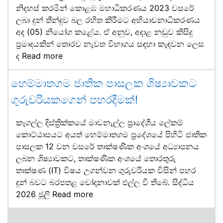
නිදහස් කරමින් කොළඹ මහාධිකරණය 2023 වසරේ
ලබා දුන් තීන්දුව බල රහිත කිරීමට අභියාචනාධිකරණය
අද (05) නියෝග කළේය. ඒ අනුව, අදාළ නඩුව කිසිදු
ප්‍රමාදයකින් තොරව නැවත විභාගය සඳහා කැඳවන ලෙස
ද
Read more
හෙම්මාතගම ජාතික පාසලක ශිෂ්‍යාවකට
ගුරුවරියකගෙන් පහරදීමක්!
කෑගල්ල දිස්ත්‍රික්කයේ මාවනැල්ල ප්‍රාදේශීය ලේකම්
කොට්ඨාසයට අයත් හෙම්මාතගම ප්‍රදේශයේ පිහිටි ජාතික
පාසලක 12 වන වසරේ තාක්ෂණික අංශයේ අධ්‍යාපනය
ලබන ශිෂ්‍යාවකට, තාක්ෂණික අංශයේ තොරතුරු
තාක්ෂණ (IT) විෂය උගන්වන ගුරුවරියක විසින් පහර
දුන් බවට බරපතළ චෝදනාවක් එල්ල වී තිබේ. සිද්ධිය
2026 ජූලි
Read more