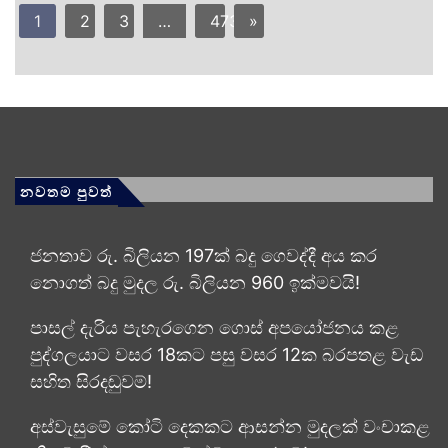
1
2
3
…
473
»
නවතම පුවත්
ජනතාව රු. බිලියන 197ක් බදු ගෙවද්දී අය කර
නොගත් බදු මුදල රු. බිලියන 960 ඉක්මවයි!
පාසල් දැරිය පැහැරගෙන ගොස් අපයෝජනය කළ
පුද්ගලයාට වසර 18කට පසු වසර 12ක බරපතළ වැඩ
සහිත සිරදඬුවම්!
අස්වැසුමේ කෝටි දෙකකට ආසන්න මුදලක් වංචාකළ