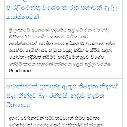
පාර්ලිමේන්තු විශේෂ කාරක සභාවක් ඉල්ලා
යෝජනාවක්!
ශ්‍රී ලංකාවේ අධිකරණ පද්ධතිය තුළ මේ වන විට නඩු
මිලියන 1.1කට අධික සංඛ්‍යාවක් විභාගයට
අපේක්ෂාවෙන් පවතින බවට අධිකරණ අමාත්‍යාංශ දත්ත
පෙන්වා දෙමින්, එම නඩු කටයුතු කඩිනම් කිරීම සඳහා
යෝජනා ඉදිරිපත් කිරීමට පාර්ලිමේන්තුවේ විශේෂ
තේරීම් කාරක සභාවක් පත්කරන ලෙස ඉල්ලා විපක්ෂ
Read more
ජොන්ස්ටන් ප්‍රනාන්දු ඇතුළු තිදෙනා නිදහස්
කළ තීන්දුව බල රහිතයි; නඩුව නැවත
විභාගයට
දූෂණ චෝදනාවක් සම්බන්ධයෙන් හිටපු අමාත්‍ය
ජොන්ස්ටන් ප්‍රනාන්දු ඇතුළු විත්තිකරුවන් තිදෙනා