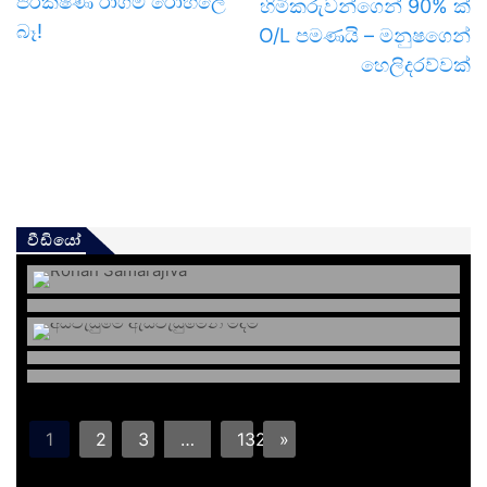
පරීක්ෂණ රාගම රෝහලේ
හිමිකරුවන්ගෙන් 90% ක්
බෑ!
O/L පමණයි – මනුෂගෙන්
හෙලිදරව්වක්
වීඩියෝ
1
2
3
…
132
»