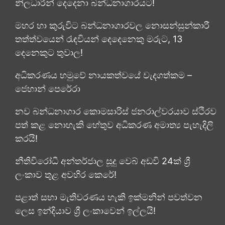
නිලධාරීන් දෙදෙනා බන්ධනාගාරයට!
මහර හා කුරුවිට බන්ධනාගාරවල නොසන්සුන්කාරී
තත්ත්වයෙන් රැඳවියන් දෙදෙනෙකු මරුට, 13
දෙනෙකුට තුවාල!
අධිකරණය හමුවේ නායකත්වයේ වැදගත්කම –
ජෙහාන් පෙරේරා
නව බන්ධනාගාර කොමසාරිස් ජනරාල්වරයාව ස්ථිරව
පත් කළ නොහැකි හේතුව අධිකරණ අමාත්‍ය පැහැදිලි
කරයි!
නීතිවිරෝධී අන්තර්ජාල සූදු වෙබ් අඩවි 24ක් ශ්‍රී
ලංකාව තුළ අවහිර කෙරේ!
පළාත් සභා මැතිවරණය හැකි ඉක්මනින් පවත්වන
ලෙස ඉන්දියාව ශ්‍රී ලංකාවෙන් ඉල්ලයි!