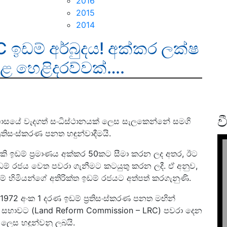
2016
2015
2014
LRC ඉඩම් අර්බුදය! අක්කර ලක්ෂ
ළ හෙළිදරව්වක්….
ව
 ඉතිහාසයේ වැදගත් සංධිස්ථානයක් ලෙස සැලකෙන්නේ සමගි
‍රතිසංස්කරණ පනත හඳුන්වාදීමයි.
ැකි ඉඩම් ප්‍රමාණය අක්කර 50කට සීමා කරන ලද අතර, ඊට
ඉඩම් රජය වෙත පවරා ගැනීමට කටයුතු කරන ලදී. ඒ අනුව,
ම් හිමියන්ගේ අතිරික්ත ඉඩම් රජයට අත්පත් කරගැනුණි.
972 අංක 1 දරණ ඉඩම් ප්‍රතිසංස්කරණ පනත මඟින්
න් සභාවට (Land Reform Commission – LRC) පවරා දෙන
 ලෙස හඳුන්වනු ලබයි.