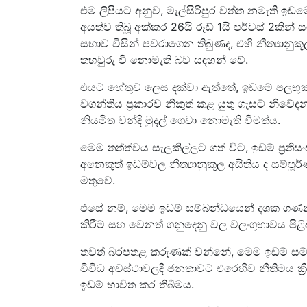
එම ලිපියට අනුව, මැල්සිරිපුර වත්ත නමැති ඉ
අයත්ව තිබූ අක්කර 26යි රූඩ් 1යි පර්චස් 2කින
සභාව විසින් පවරාගෙන තිබුණද, එහි නීත්‍යානුක
තහවුරු වී නොමැති බව සඳහන් වේ.
එයට හේතුව ලෙස දක්වා ඇත්තේ, ඉඩමේ පලභුක්ත
වගන්තිය ප්‍රකාරව නිකුත් කළ යුතු ගැසට් නිවේද
නියමිත වන්දි මුදල් ගෙවා නොමැති වීමත්ය.
මෙම තත්ත්වය සැලකිල්ලට ගත් විට, ඉඩම් ප්‍
අනෙකුත් ඉඩම්වල නීත්‍යානුකූල අයිතිය ද සම්ප
මතුවේ.
එසේ නම්, මෙම ඉඩම් සම්බන්ධයෙන් දශක ගණනාවක් ප
කිරීම් සහ වෙනත් ගනුදෙනු වල වලංගුභාවය පිළ
තවත් බරපතළ කරුණක් වන්නේ, මෙම ඉඩම් සම්බ
විවිධ අවස්ථාවලදී ජනතාවට එරෙහිව නීතිමය ක්‍රි
ඉඩම් භාවිත කර තිබීමය.