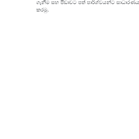
ගැනීම සහ පීඩාවට පත් පාර්ශ්වයන්ට සාධාරණය
කරමු.