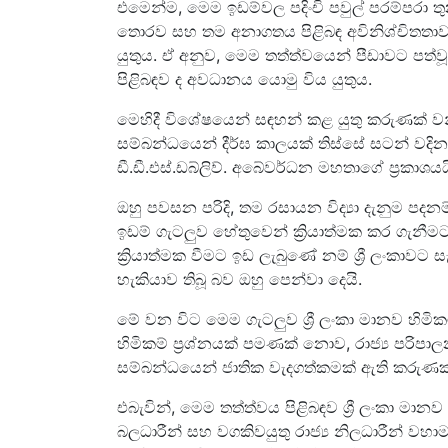
එමෙන්ම, මෙම ඉඩම්වල පදිංචි පවුල් පරම්පරා ත
තොරව සහ තම අනාගතය පිළිබඳ අවිනිශ්චිතතාවය
යුතුය. ඒ අනුව, මෙම තත්ත්වයෙන් පීඩාවට ප
පිළිබඳව ද අවධානය යොමු විය යුතුය.
මෙහිදී විශේෂයෙන් සඳහන් කළ යුතු කරුණක් ව
සම්බන්ධයෙන් දීර්ඝ කාලයක් තිස්සේ සටන් වදින
ඩී.ඩී.එස්.ඩබ්ලිව්. අබේවර්ධන මහතාගේ ප්‍රකාශයය
ඔහු පවසන පරිදි, තම රසායන විද්‍යා දැනුම ප
ඉඩම් ගැටලුව හේතුවෙන් ක්‍රියාත්මක කර ගැනීම
ක්‍රියාත්මක වීමට ඉඩ ලැබුණේ නම් ශ්‍රී ලංකාවට
හැකියාව තිබූ බව ඔහු පෙන්වා දෙයි.
මේ වන විට මෙම ගැටලුව ශ්‍රී ලංකා මානව හි
හිමිකම් ප්‍රශ්නයක් පමණක් නොව, රාජ්‍ය පරිප
සම්බන්ධයෙන් ජාතික වැදගත්කමක් ඇති කරුණක් 
එබැවින්, මෙම තත්ත්වය පිළිබඳව ශ්‍රී ලංකා මාන
බලධාරීන් සහ වගකිවයුතු රාජ්‍ය නිලධාරීන් 