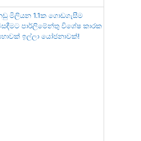
ඩු මිලියන 1.1ක ගොඩගැසීම
ිසඳීමට පාර්ලිමේන්තු විශේෂ කාරක
සභාවක් ඉල්ලා යෝජනාවක්!