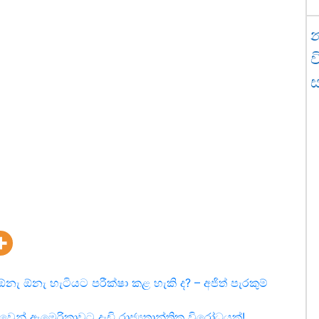
න
ව
ැ ඕනැ හැටියට පරීක්ෂා කළ හැකි ද? – අජිත් පැරකුම්
වෙන් ඇමෙරිකාවට දැඩි රාජ්‍යතාන්ත්‍රික විරෝධයක්!