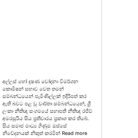
අල්ලස් හෝ දූෂණ චෝදනා විමර්ශන
කොමිෂන් සභාව වෙත තමන්
සම්බන්ධයෙන් පැමිණිල්ලක් ඉදිරිපත් කර
ඇති බවට පළ වූ වාර්තා සම්බන්ධයෙන්, ශ්‍රී
ලංකා නීතිඥ සංගමයේ සභාපති නීතිඥ රජීව්
අමරසූරිය සිය ප්‍රතිචාරය ප්‍රකාශ කර තිබේ.
සිය සමාජ මාධ්‍ය ගිණුම ඔස්සේ
නිවේදනයක් නිකුත් කරමින්
Read more