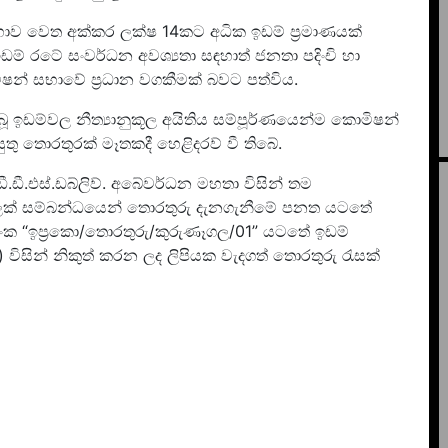
භාව වෙත අක්කර ලක්ෂ 14කට අධික ඉඩම් ප්‍රමාණයක්
ඩම් රටේ සංවර්ධන අවශ්‍යතා සඳහාත් ජනතා පදිංචි හා
ිෂන් සභාවේ ප්‍රධාන වගකීමක් බවට පත්විය.
ඉඩම්වල නීත්‍යානුකූල අයිතිය සම්පූර්ණයෙන්ම කොමිෂන්
ු තොරතුරක් මෑතකදී හෙළිදරව් වී තිබේ.
ඩී.ඩී.එස්.ඩබ්ලිව්. අබේවර්ධන මහතා විසින් තම
ලක් සම්බන්ධයෙන් තොරතුරු දැනගැනීමේ පනත යටතේ
චි අංක “ඉප්‍රකො/තොරතුරු/කුරුණෑගල/01” යටතේ ඉඩම්
) විසින් නිකුත් කරන ලද ලිපියක වැදගත් තොරතුරු රැසක්