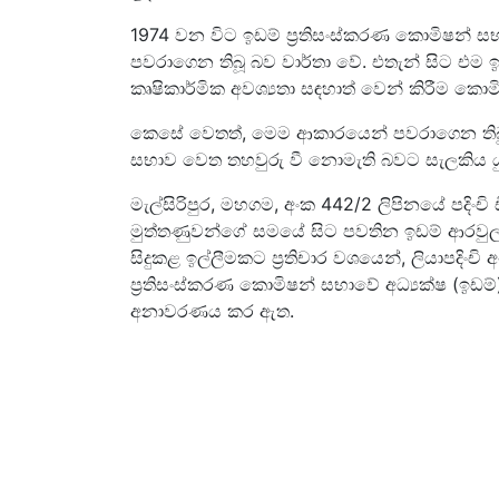
1974 වන විට ඉඩම් ප්‍රතිසංස්කරණ කොමිෂන් ස
පවරාගෙන තිබූ බව වාර්තා වේ. එතැන් සිට එම ඉ
කෘෂිකාර්මික අවශ්‍යතා සඳහාත් වෙන් කිරීම කොම
කෙසේ වෙතත්, මෙම ආකාරයෙන් පවරාගෙන තිබූ 
සභාව වෙත තහවුරු වී නොමැති බවට සැලකිය යුත
මැල්සිරිපුර, මහගම, අංක 442/2 ලිපිනයේ පදිංචි 
මුත්තණුවන්ගේ සමයේ සිට පවතින ඉඩම් ආරවු
සිදුකළ ඉල්ලීමකට ප්‍රතිචාර වශයෙන්, ලියාපදිං
ප්‍රතිසංස්කරණ කොමිෂන් සභාවේ අධ්‍යක්ෂ (ඉඩම්
අනාවරණය කර ඇත.