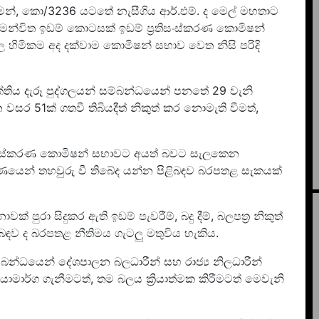
ඩමෙන්, කො/3236 යටතේ නැසීගිය ආර්.එම්. ද මෙල් මහතාට
් සමන්විත ඉඩම් කොටසක් ඉඩම් ප්‍රතිසංස්කරණ කොමිෂන්
ූල හිමිකම අද දක්වාම කොමිෂන් සභාව වෙත නිසි පරිදි
ිය දැරූ පුද්ගලයන් සම්බන්ධයෙන් පනතේ 29 වැනි
න වසර 51ක් ගතවී තිබියදීත් නිකුත් කර නොමැති වීමත්,
රතිසංස්කරණ කොමිෂන් සභාවට අයත් බවට සැලකෙන
ූර්ණයෙන් තහවුරු වී තිබේද යන්න පිළිබඳව බරපතළ සැකයක්
ුරා සිදුකර ඇති ඉඩම් පැවරීම්, බදු දීම්, බලපත්‍ර නිකුත්
ිබඳව ද බරපතළ නීතිමය ගැටලු මතුවිය හැකිය.
න්ධයෙන් දේශපාලන බලධාරීන් සහ රාජ්‍ය නිලධාරීන්
යාමාර්ග ගැනීමටත්, තම බලය ක්‍රියාත්මක කිරීමටත් මෙවැනි