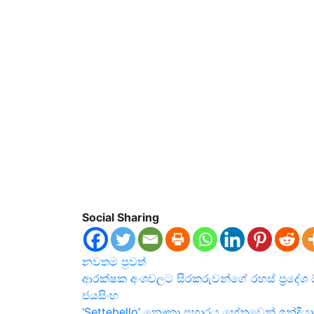
Social Sharing
නවතම
පුවත්
Post
ආරක්ෂක අංශවලට සිරකරුවන්ගේ රහස් ප්‍රදේශ ඕන
ජයසිංහ
navigation
‘Settebello’ නෞකා ප්‍රහාරය හේතුවෙන් ඉන්දියා