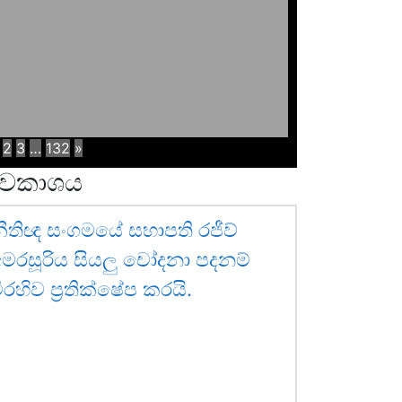
2
3
…
132
»
වකාශය
ීතිඥ සංගමයේ සභාපති රජීව්
මරසූරිය සියලු චෝදනා පදනම්
ිරහිව ප්‍රතික්ෂේප කරයි.