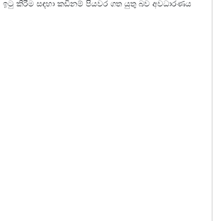
 ඉටු කිරීම සඳහා කඩිනම් පියවර ගත යුතු බව අවධාරණය