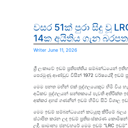
වසර 51ක් පුරා සිදු වූ 
14ක අයිතිය ගැන බරපත
Writer
June 11, 2026
ශ්‍රී ලංකාවේ ඉඩම් ප්‍රතිපත්තිය සම්බන්ධයෙන්
පෙරමුණු ආණ්ඩුව විසින් 1972 වර්ෂයේදී ඉඩම් ප්
මෙම පනත මඟින් එක් පුද්ගලයෙකුට හිමි විය හ
අධිකව පුද්ගලයන් සන්තකයේ පැවති අතිරික්ත 
අක්කර දහස් ගණනින් ඉඩම් හිමිව සිටි විශාල ඉඩ
මෙම ඉඩම් සම්බන්ධයෙන් කටයුතු කිරීමේ බලය 1
ස්ථාපිත කරන ලද ඉඩම් ප්‍රතිසංස්කරණ කොමිෂ
ලදී. සාමාන්‍ය ජනවහරේ මෙම ඉඩම් “LRC ඉඩම්”