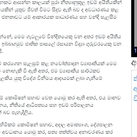
ුනකට ආසන්න කාලයක් පුරා නීත්‍යානුකූල ඉඩම් අයිතියකින්
කින් යුතුව ජීවත් වීමට සිදුව ඇති බව ද අවධාරණය කළ
ත්වූ ජනතාවට යම් ආකාරයක සාධාරණය සහ වන්දි සැලසීම
න්නේ, මෙම ගැටලුවේ වින්දිතයෙකු වන අතර ඉඩම් අයිතිය
 ඉබ්බාගමුව ජාතික පාසලේ රසායන විද්‍යා ගුරුවරයෙකු වන
1
ි.
අ
දනම් කරගෙන සැලසුම් කළ නවෝත්පාදන ව්‍යාපෘතියක් මෙම
ට නොහැකි වී ඇති අතර, එම ව්‍යාපෘතිය සාර්ථකව
න
 සැලකිය යුතු විදේශ විනිමය ආදායමක් ලබා ගැනීමේ
අ
මිකම් කොමිෂන් සභාව වෙත යොමු කර ඇති අතර, එය මානව
ව
ාලනය, නීතියේ ආධිපත්‍යය සහ ඉඩම් පරිපාලනය
බව පැහැදිලිය.
ව හිමිකම් කොමිෂන් සභාව, අදාල අමාත්‍යාංශ, දේශපාලන
වහාම අවධානය යොමු කර, සත්‍ය තත්ත්වය අනාවරණය කර