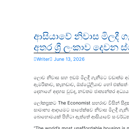
ආසියාවේ නිවාස මිලදී 
අතර ශ්‍රී ලංකාව දෙවන 
Writer
June 13, 2026
ලොව නිවාස සහ ඉඩම් මිලදී ගැනීමට වඩාත්ම අධි
ඇමරිකාව, කැනඩාව, ඕස්ට්‍රේලියාව හෝ එක්සත
දෙනාගේ අදහස වුවද, නවතම ජාත්‍යන්තර අධ්
ලෝකප්‍රකට The Economist සඟරාව විසින් ස
සාමාන්‍ය ආදායමට සාපේක්ෂව නිවාස මිලදී ග
බොහොමයක් පිහිටා ඇත්තේ ආසියාවේ සංවර්ධ
“The world’s most unaffordable housing is