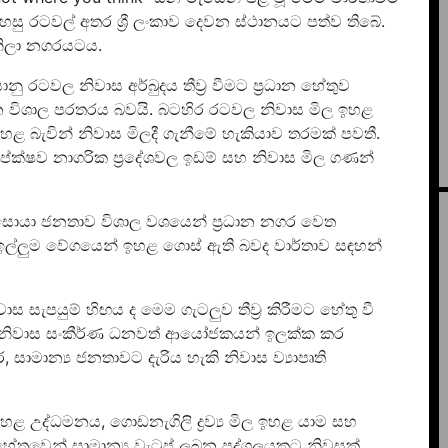
හසු රටවල් අතර ශ්‍රී ලංකාව දෙවන ස්ථානයට පත්ව තිබේ.
ැනිලා නගරයටය.
ානු රටවල නිවාස අර්බුදය තීව්‍ර වීමට ප්‍රධාන හේතුව
විශාල පරතරය බවයි. බටහිර රටවල නිවාස මිල ඉහළ
ළ බැවින් නිවාස මිලදී ගැනීමේ හැකියාව තරමක් පවතී.
සාපේක්ෂව නාගරික ප්‍රදේශවල ඉඩම් සහ නිවාස මිල ගණන්
් සොයා ජනතාව විශාල වශයෙන් ප්‍රධාන නගර වෙත
ි ඉල්ලුම වේගයෙන් ඉහළ ගොස් ඇති බවද වාර්තාව සඳහන්
ස සැපයුම් හිඟය ද මෙම ගැටලුව තීව්‍ර කිරීමට හේතු වී
හ නිවාස සංකීර්ණ ධනවත් ආයෝජකයන් ඉලක්ක කර
සාමාන්‍ය ජනතාවට දැරිය හැකි නිවාස ව්‍යාපෘති
, ඉහළ උද්ධමනය, ගොඩනැගිලි ද්‍රව්‍ය මිල ඉහළ යාම සහ
ුවෙන් සාමාන්‍ය වැටුප් ලබන පුද්ගලයකුට නිවසක්