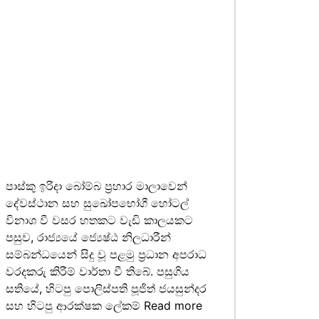
පාස්කු ඉරිදා බෝම්බ ප්‍රහාර මාලාවෙන්
දේවස්ථාන සහ සුඛෝපභෝගී හෝටල්
විනාශ වී වසර හතකට වැඩි කාලයකට
පසුව, රාජ්‍යයේ ජ්‍යෙෂ්ඨ නිලධාරීන්
සම්බන්ධයෙන් සිදු වූ පළමු ප්‍රධාන අපරාධ
වරදකරු කිරීම් වාර්තා වී තිබේ. පසුගිය
සතියේ, හිටපු පොලිස්පති පූජිත් ජයසුන්දර
සහ හිටපු ආරක්ෂක ලේකම්
Read more