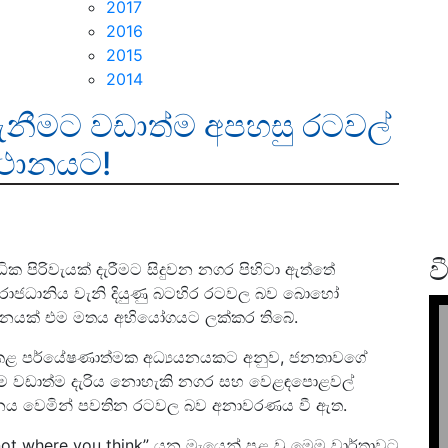
2017
2016
2015
2014
ගැනීමට වඩාත්ම අපහසු රටවල්
ස්ථානයට!
ව
ක පිරිවැයක් දැරීමට සිදුවන නගර පිහිටා ඇත්තේ
් රාජධානිය වැනි දියුණු බටහිර රටවල බව බොහෝ
‍යයනයක් එම මතය අභියෝගයට ලක්කර තිබේ.
ිදුකළ පර්යේෂණාත්මක අධ්‍යයනයකට අනුව, ජනතාවගේ
ැනීම වඩාත්ම දැරිය නොහැකි නගර සහ වෙළඳපොළවල්
නය වෙමින් පවතින රටවල බව අනාවරණය වී ඇත.
 not where you think” යන මැයෙන් පළ වූ මෙම වාර්තාවට