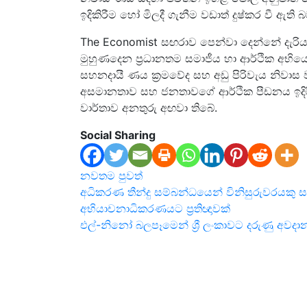
ඉදිකිරීම හෝ මිලදී ගැනීම වඩාත් දුෂ්කර වී ඇත
The Economist සඟරාව පෙන්වා දෙන්නේ දැරි
මුහුණදෙන ප්‍රධානතම සමාජීය හා ආර්ථික අභියෝගය
සහනදායී ණය ක්‍රමවේද සහ අඩු පිරිවැය නිවාස ව
අසමානතාව සහ ජනතාවගේ ආර්ථික පීඩනය ඉදිර
වාර්තාව අනතුරු අඟවා තිබේ.
Social Sharing
නවතම
පුවත්
Post
අධිකරණ තීන්දු සම්බන්ධයෙන් විනිසුරුවරයකු 
අභියාචනාධිකරණයට ප්‍රතිඥාවක්
navigation
එල්-නිනෝ බලපෑමෙන් ශ්‍රී ලංකාවට දරුණු අවදා