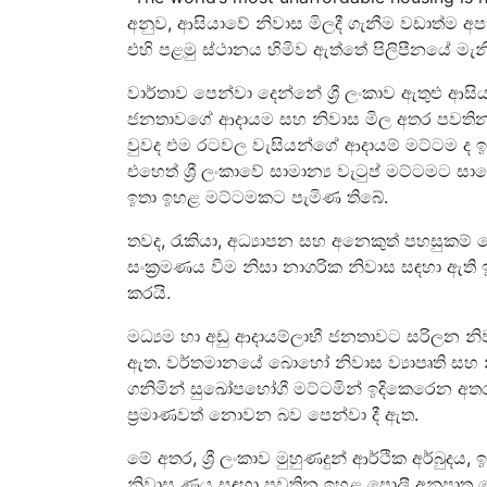
අනුව, ආසියාවේ නිවාස මිලදී ගැනීම වඩාත්ම අප
එහි පළමු ස්ථානය හිමිව ඇත්තේ පිලිපීනයේ ම
වාර්තාව පෙන්වා දෙන්නේ ශ්‍රී ලංකාව ඇතුළු ආසිය
ජනතාවගේ ආදායම සහ නිවාස මිල අතර පවතින 
වුවද එම රටවල වැසියන්ගේ ආදායම් මට්ටම ද ඉහ
එහෙත් ශ්‍රී ලංකාවේ සාමාන්‍ය වැටුප් මට්ටමට 
ඉතා ඉහළ මට්ටමකට පැමිණ තිබේ.
තවද, රැකියා, අධ්‍යාපන සහ අනෙකුත් පහසුකම
සංක්‍රමණය වීම නිසා නාගරික නිවාස සඳහා ඇත
කරයි.
මධ්‍යම හා අඩු ආදායම්ලාභී ජනතාවට සරිලන නිවා
ඇත. වර්තමානයේ බොහෝ නිවාස ව්‍යාපෘති ස
ගනිමින් සුඛෝපභෝගී මට්ටමින් ඉදිකෙරෙන අතර, 
ප්‍රමාණවත් නොවන බව පෙන්වා දී ඇත.
මේ අතර, ශ්‍රී ලංකාව මුහුණදුන් ආර්ථික අර්බුදය
නිවාස ණය සඳහා පවතින ඉහළ පොලී අනුපාත හේත