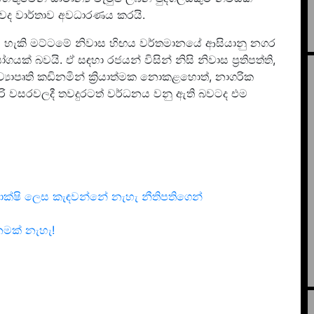
ි බවද වාර්තාව අවධාරණය කරයි.
ය හැකි මට්ටමේ නිවාස හිඟය වර්තමානයේ ආසියානු නගර
ක් බවයි. ඒ සඳහා රජයන් විසින් නිසි නිවාස ප්‍රතිපත්ති,
්‍යාපෘති කඩිනමින් ක්‍රියාත්මක නොකළහොත්, නාගරික
ි වසරවලදී තවදුරටත් වර්ධනය වනු ඇති බවටද එම
සාක්ෂි ලෙස කැඳවන්නේ නැහැ නීතිපතිගෙන්
නමක් නැහැ!