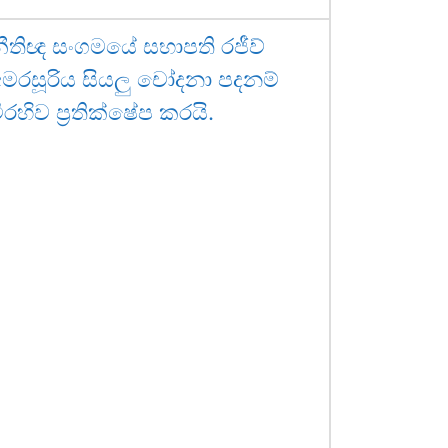
ීතිඥ සංගමයේ සභාපති රජීව්
මරසූරිය සියලු චෝදනා පදනම්
ිරහිව ප්‍රතික්ෂේප කරයි.