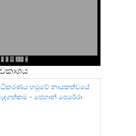
2
3
…
132
»
වකාශය
අධිකරණය හමුවේ නායකත්වයේ
ැදගත්කම - ජෙහාන් පෙරේරා