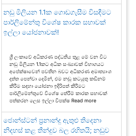
නඩු මිලියන 1.1ක ගොඩගැසීම විසඳීමට
පාර්ලිමේන්තු විශේෂ කාරක සභාවක්
ඉල්ලා යෝජනාවක්!
ශ්‍රී ලංකාවේ අධිකරණ පද්ධතිය තුළ මේ වන විට
නඩු මිලියන 1.1කට අධික සංඛ්‍යාවක් විභාගයට
අපේක්ෂාවෙන් පවතින බවට අධිකරණ අමාත්‍යාංශ
දත්ත පෙන්වා දෙමින්, එම නඩු කටයුතු කඩිනම්
කිරීම සඳහා යෝජනා ඉදිරිපත් කිරීමට
පාර්ලිමේන්තුවේ විශේෂ තේරීම් කාරක සභාවක්
පත්කරන ලෙස ඉල්ලා විපක්ෂ
Read more
ජොන්ස්ටන් ප්‍රනාන්දු ඇතුළු තිදෙනා
නිදහස් කළ තීන්දුව බල රහිතයි; නඩුව