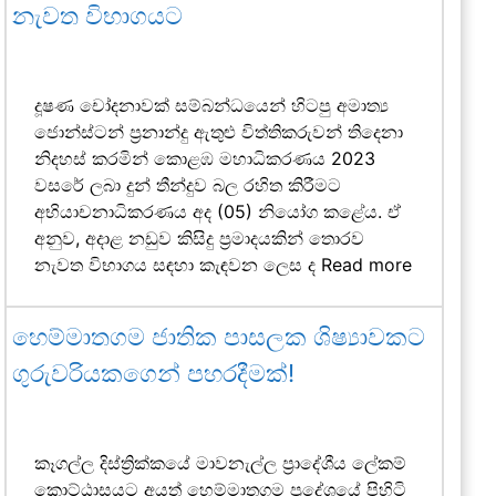
නැවත විභාගයට
දූෂණ චෝදනාවක් සම්බන්ධයෙන් හිටපු අමාත්‍ය
ජොන්ස්ටන් ප්‍රනාන්දු ඇතුළු විත්තිකරුවන් තිදෙනා
නිදහස් කරමින් කොළඹ මහාධිකරණය 2023
වසරේ ලබා දුන් තීන්දුව බල රහිත කිරීමට
අභියාචනාධිකරණය අද (05) නියෝග කළේය. ඒ
අනුව, අදාළ නඩුව කිසිදු ප්‍රමාදයකින් තොරව
නැවත විභාගය සඳහා කැඳවන ලෙස ද
Read more
හෙම්මාතගම ජාතික පාසලක ශිෂ්‍යාවකට
ගුරුවරියකගෙන් පහරදීමක්!
කෑගල්ල දිස්ත්‍රික්කයේ මාවනැල්ල ප්‍රාදේශීය ලේකම්
කොට්ඨාසයට අයත් හෙම්මාතගම ප්‍රදේශයේ පිහිටි