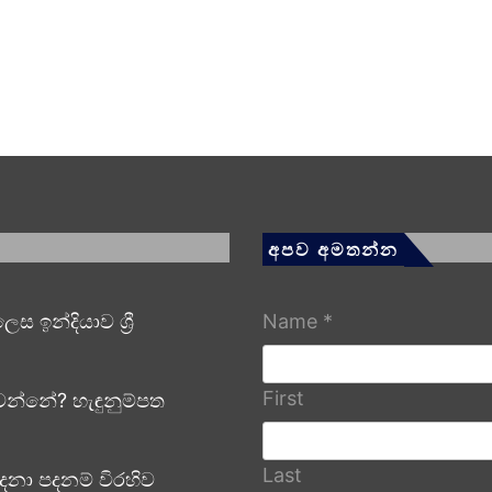
අපව අමතන්න
ඉන්දියාව ශ්‍රී
Name
*
First
න්නේ? හැඳුනුම්පත
Last
දනා පදනම් විරහිව