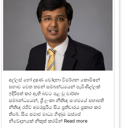
අල්ලස් හෝ දූෂණ චෝදනා විමර්ශන කොමිෂන්
සභාව වෙත තමන් සම්බන්ධයෙන් පැමිණිල්ලක්
ඉදිරිපත් කර ඇති බවට පළ වූ වාර්තා
සම්බන්ධයෙන්, ශ්‍රී ලංකා නීතිඥ සංගමයේ සභාපති
නීතිඥ රජීව් අමරසූරිය සිය ප්‍රතිචාරය ප්‍රකාශ කර
තිබේ. සිය සමාජ මාධ්‍ය ගිණුම ඔස්සේ
නිවේදනයක් නිකුත් කරමින්
Read more