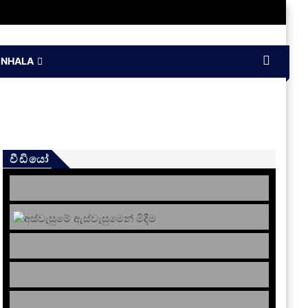
INHALA
වීඩියෝ