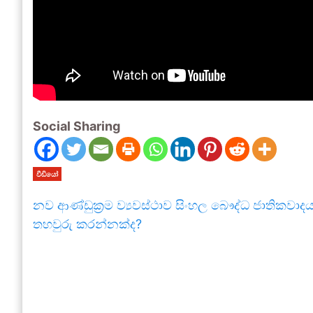
Social Sharing
වීඩියෝ
නව ආණ්ඩුක්‍රම ව්‍යවස්ථාව සිංහල බෞද්ධ ජාතිකවාද
තහවුරු කරන්නක්ද?