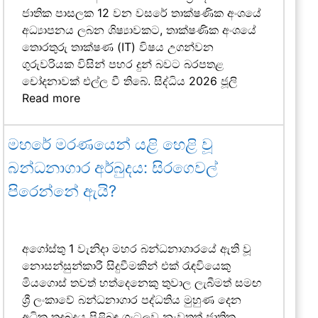
ජාතික පාසලක 12 වන වසරේ තාක්ෂණික අංශයේ
අධ්‍යාපනය ලබන ශිෂ්‍යාවකට, තාක්ෂණික අංශයේ
තොරතුරු තාක්ෂණ (IT) විෂය උගන්වන
ගුරුවරියක විසින් පහර දුන් බවට බරපතළ
චෝදනාවක් එල්ල වී තිබේ. සිද්ධිය 2026 ජූලි
Read more
මහරේ මරණයෙන් යළි හෙළි වූ
බන්ධනාගාර අර්බුදය: සිරගෙවල්
පිරෙන්නේ ඇයි?
අගෝස්තු 1 වැනිදා මහර බන්ධනාගාරයේ ඇති වූ
නොසන්සුන්කාරී සිදුවීමකින් එක් රැඳවියෙකු
මියගොස් තවත් හත්දෙනෙකු තුවාල ලැබීමත් සමඟ
ශ්‍රී ලංකාවේ බන්ධනාගාර පද්ධතිය මුහුණ දෙන
අධික තදබදය පිළිබඳ ගැටලුව නැවතත් ජාතික