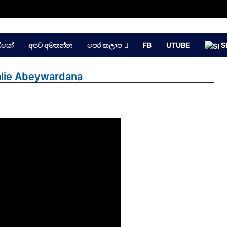
ඩියෝ
අපව අමතන්න
පෙර කලාප
FB
UTUBE
S
njalie Abeywardana