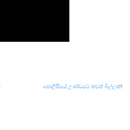
ය
පොලිසියේ උණ්ඩයට තවත් බිල්ලක්!