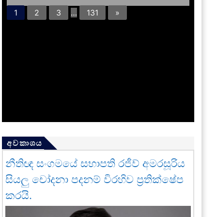
1
2
3
…
131
»
අවකාශය
නීතිඥ සංගමයේ සභාපති රජීව් අමරසූරිය
සියලු චෝදනා පදනම් විරහිව ප්‍රතික්ෂේප
කරයි.