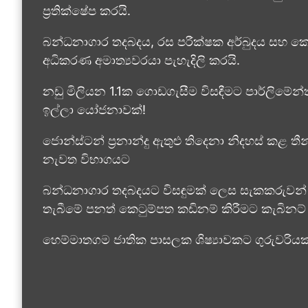
ප්‍රතික්ෂේප කරයි.
බන්ධනාගාර තදබදය, රස පරීක්ෂක අර්බුදය සහ ක
අධිකරණ අමාත්‍යවරයා පැහැදිලි කරයි.
නඩු මිලියන 1.1ක ගොඩගැසීම විසඳීමට පාර්ලිමේන
ඉල්ලා යෝජනාවක්!
ජොන්ස්ටන් ප්‍රනාන්දු ඇතුළු තිදෙනා නිදහස් කළ තී
නැවත විභාගයට
බන්ධනාගාර තදබදයට විසඳුමක් ලෙස සැකකරුවන් 
තැබීමේ පනත් කෙටුම්පත කඩිනම් කිරීමට කැබිනට්
හෙම්මාතගම ජාතික පාසලක ශිෂ්‍යාවකට ගුරුවරිය