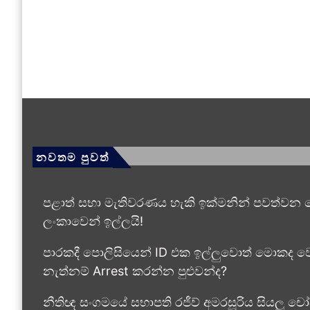
නවතම පුවත්
පළාත් සභා මැතිවරණය හැකි ඉක්මනින් පවත්වන ලෙස 
ලංකාවෙන් ඉල්ලයි!
පාරකදී පොලිසියෙන් ID එක ඉල්ලුවොත් මොකද වෙ
නැත්නම් Arrest කරන්න පුළුවන්ද?
නීතිඥ සංගමයේ සභාපති රජීව් අමරසූරිය සියලු චෝ