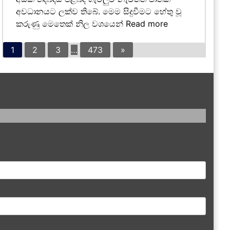
අවධානයට ලක්ව තිබේ. මෙම සිදුවීමට හේතු වූ
කරුණු මෙතෙක් නිල වශයෙන්
Read more
1
2
3
…
473
»