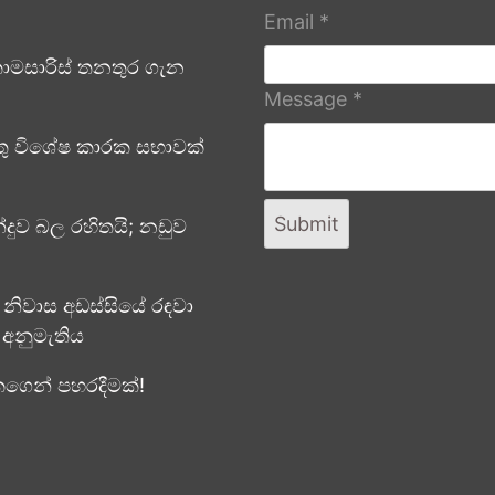
Email
*
ොමසාරිස් තනතුර ගැන
Message
*
්තු විශේෂ කාරක සභාවක්
Submit
න්දුව බල රහිතයි; නඩුව
නිවාස අඩස්සියේ රඳවා
 අනුමැතිය
කගෙන් පහරදීමක්!