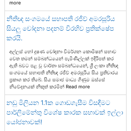
more
නීතිඥ සංගමයේ සභාපති රජීව් අමරසූරිය
සියලු චෝදනා පදනම් විරහිව ප්‍රතික්ෂේප
කරයි.
අල්ලස් හෝ දූෂණ චෝදනා විමර්ශන කොමිෂන් සභාව
වෙත තමන් සම්බන්ධයෙන් පැමිණිල්ලක් ඉදිරිපත් කර
ඇති බවට පළ වූ වාර්තා සම්බන්ධයෙන්, ශ්‍රී ලංකා නීතිඥ
සංගමයේ සභාපති නීතිඥ රජීව් අමරසූරිය සිය ප්‍රතිචාරය
ප්‍රකාශ කර තිබේ. සිය සමාජ මාධ්‍ය ගිණුම ඔස්සේ
නිවේදනයක් නිකුත් කරමින්
Read more
නඩු මිලියන 1.1ක ගොඩගැසීම විසඳීමට
පාර්ලිමේන්තු විශේෂ කාරක සභාවක් ඉල්ලා
යෝජනාවක්!