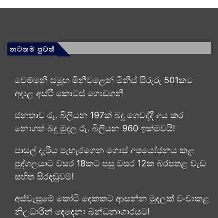
නවතම පුවත්
චෙම්මනි සමූහ මිනීවළෙන් මිනිස් සිරුරු 501කට
අදාළ අස්ථි කොටස් ගොඩගනී
ජනතාව රු. බිලියන 197ක් බදු ගෙවද්දී අය කර
නොගත් බදු මුදල රු. බිලියන 960 ඉක්මවයි!
පාසල් දැරිය පැහැරගෙන ගොස් අපයෝජනය කළ
පුද්ගලයාට වසර 18කට පසු වසර 12ක බරපතළ වැඩ
සහිත සිරදඬුවම්!
අස්වැසුමේ කෝටි දෙකකට ආසන්න මුදලක් වංචාකළ
නිලධාරීන් දෙදෙනා බන්ධනාගාරයට!