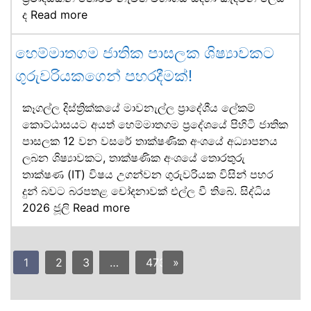
ද
Read more
හෙම්මාතගම ජාතික පාසලක ශිෂ්‍යාවකට
ගුරුවරියකගෙන් පහරදීමක්!
කෑගල්ල දිස්ත්‍රික්කයේ මාවනැල්ල ප්‍රාදේශීය ලේකම්
කොට්ඨාසයට අයත් හෙම්මාතගම ප්‍රදේශයේ පිහිටි ජාතික
පාසලක 12 වන වසරේ තාක්ෂණික අංශයේ අධ්‍යාපනය
ලබන ශිෂ්‍යාවකට, තාක්ෂණික අංශයේ තොරතුරු
තාක්ෂණ (IT) විෂය උගන්වන ගුරුවරියක විසින් පහර
දුන් බවට බරපතළ චෝදනාවක් එල්ල වී තිබේ. සිද්ධිය
2026 ජූලි
Read more
1
2
3
…
473
»