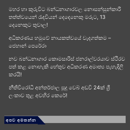
මහර හා කුරුවිට බන්ධනාගාරවල නොසන්සුන්කාරී
තත්ත්වයෙන් රැඳවියන් දෙදෙනෙකු මරුට, 13
දෙනෙකුට තුවාල!
අධිකරණය හමුවේ නායකත්වයේ වැදගත්කම –
ජෙහාන් පෙරේරා
නව බන්ධනාගාර කොමසාරිස් ජනරාල්වරයාව ස්ථිරව
පත් කළ නොහැකි හේතුව අධිකරණ අමාත්‍ය පැහැදිලි
කරයි!
නීතිවිරෝධී අන්තර්ජාල සූදු වෙබ් අඩවි 24ක් ශ්‍රී
ලංකාව තුළ අවහිර කෙරේ!
අපව අමතන්න