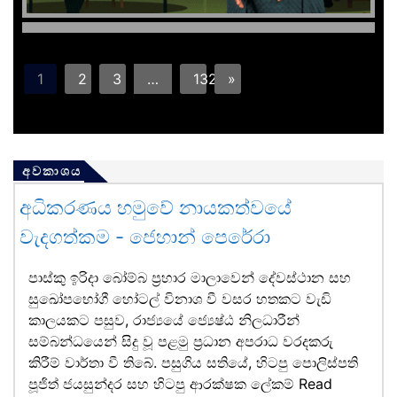
1
2
3
…
132
»
අවකාශය
අධිකරණය හමුවේ නායකත්වයේ
වැදගත්කම - ජෙහාන් පෙරේරා
පාස්කු ඉරිදා බෝම්බ ප්‍රහාර මාලාවෙන් දේවස්ථාන සහ
සුඛෝපභෝගී හෝටල් විනාශ වී වසර හතකට වැඩි
කාලයකට පසුව, රාජ්‍යයේ ජ්‍යෙෂ්ඨ නිලධාරීන්
සම්බන්ධයෙන් සිදු වූ පළමු ප්‍රධාන අපරාධ වරදකරු
කිරීම් වාර්තා වී තිබේ. පසුගිය සතියේ, හිටපු පොලිස්පති
පූජිත් ජයසුන්දර සහ හිටපු ආරක්ෂක ලේකම්
Read