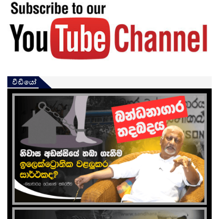
වීඩියෝ