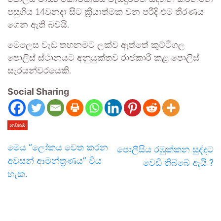
පසුගිය 14වනදා සිට ක්‍රියාත්මක වන පරිදි එම තීරණය
ගෙන ඇති බවයි.
මෙලෙස වැඩ තහනමට ලක්ව ඇත්තේ කුට්ටිගල
පොලිස් ස්ථානයට අනුයුක්තව රාජකාරී කළ පොලිස්
සැරයන්වරයෙකි.
Social Sharing
නවතම
මෙය “ලෝකය වෙත කරන
පොලීසිය රඹුක්කන සුද්දට
අවසන් ආමන්ත්‍රණය” විය
වෙඩි තිබ්බේ ඇයි ?
හැක.