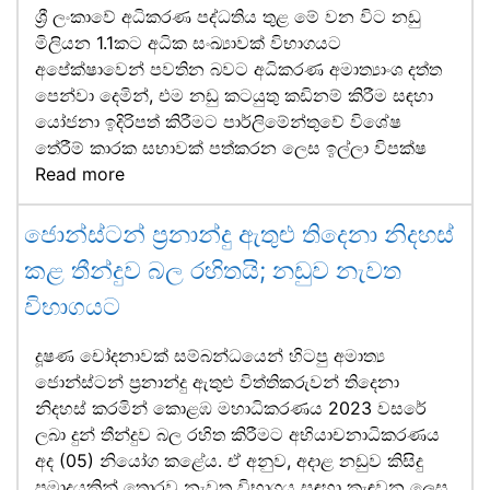
ශ්‍රී ලංකාවේ අධිකරණ පද්ධතිය තුළ මේ වන විට නඩු
මිලියන 1.1කට අධික සංඛ්‍යාවක් විභාගයට
අපේක්ෂාවෙන් පවතින බවට අධිකරණ අමාත්‍යාංශ දත්ත
පෙන්වා දෙමින්, එම නඩු කටයුතු කඩිනම් කිරීම සඳහා
යෝජනා ඉදිරිපත් කිරීමට පාර්ලිමේන්තුවේ විශේෂ
තේරීම් කාරක සභාවක් පත්කරන ලෙස ඉල්ලා විපක්ෂ
Read more
ජොන්ස්ටන් ප්‍රනාන්දු ඇතුළු තිදෙනා නිදහස්
කළ තීන්දුව බල රහිතයි; නඩුව නැවත
විභාගයට
දූෂණ චෝදනාවක් සම්බන්ධයෙන් හිටපු අමාත්‍ය
ජොන්ස්ටන් ප්‍රනාන්දු ඇතුළු විත්තිකරුවන් තිදෙනා
නිදහස් කරමින් කොළඹ මහාධිකරණය 2023 වසරේ
ලබා දුන් තීන්දුව බල රහිත කිරීමට අභියාචනාධිකරණය
අද (05) නියෝග කළේය. ඒ අනුව, අදාළ නඩුව කිසිදු
ප්‍රමාදයකින් තොරව නැවත විභාගය සඳහා කැඳවන ලෙස