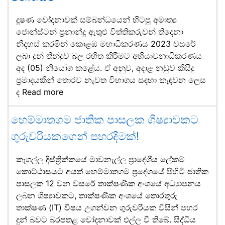
දූෂණ චෝදනාවක් සම්බන්ධයෙන් හිටපු අමාත්‍ය
ජොන්ස්ටන් ප්‍රනාන්දු ඇතුළු විත්තිකරුවන් තිදෙනා
නිදහස් කරමින් කොළඹ මහාධිකරණය 2023 වසරේ
ලබා දුන් තීන්දුව බල රහිත කිරීමට අභියාචනාධිකරණය
අද (05) නියෝග කළේය. ඒ අනුව, අදාළ නඩුව කිසිදු
ප්‍රමාදයකින් තොරව නැවත විභාගය සඳහා කැඳවන ලෙස
ද
Read more
හෙම්මාතගම ජාතික පාසලක ශිෂ්‍යාවකට
ගුරුවරියකගෙන් පහරදීමක්!
කෑගල්ල දිස්ත්‍රික්කයේ මාවනැල්ල ප්‍රාදේශීය ලේකම්
කොට්ඨාසයට අයත් හෙම්මාතගම ප්‍රදේශයේ පිහිටි ජාතික
පාසලක 12 වන වසරේ තාක්ෂණික අංශයේ අධ්‍යාපනය
ලබන ශිෂ්‍යාවකට, තාක්ෂණික අංශයේ තොරතුරු
තාක්ෂණ (IT) විෂය උගන්වන ගුරුවරියක විසින් පහර
දුන් බවට බරපතළ චෝදනාවක් එල්ල වී තිබේ. සිද්ධිය