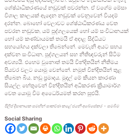
සමාජයේ අඩු අදායම්ලාභීන්. ඔවුන්ට හැකියාවක් නැහැ
ශේෂ්ඨාධිකරණයේ නඩුවක් පවරන්න. ඒ වගේම මේසා
විශාල කාලයක් ඇදෙන නඩුවක් වෙනුවෙන් වියදම්
දරන්න. බොහෝ වෙලාවට ශේෂ්ඨාධිකරණය වෙත
පවරන නඩුවක, යම් පුද්ගලයෙක් හෝ යම් සංවිධානයක්
හෝ යම් කණ්ඩායමක් තමයි ඒ අදාළ සිද්ධියට
සහයෝගය දක්වලා තිබෙන්නේ. මෙවැනි අයට සහය
දක්වන සංවිධාන, පුද්ගලයන් සහ නීතිඥවරුන් සිටීම
අවශ්‍යයි. එහෙම වුනොත් තමයි වින්දිතයින් නීතිමය
පියවර වලට යොමු වෙන්නේ. නමුත් වින්දිතයින් තුළ
තිබෙන බිය, නඩු ප්‍රමාදය, මුදල් මේ කියන කාරණා
සියල්ල හේතුවෙන් වින්දිතයින් අධිකරණ ක්‍රියාමාර්ග
වෙත යොමු වීම අධෛර්යමත් කරන සුළුයි.
පිලිප් දිසානායක සමඟින් සාකච්ඡා කළේ ජයනි අබේසේකර – සමබිම
Social Sharing