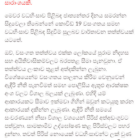
සාරාංශයකි.
මෙවර වධහිංසාව පිළිබඳ ජාත්‍යන්තර දිනය සමරන්න
සිදුවෙලා තිබෙන්නේ කොවිඩ් 19 වසංගතය සමඟ
වධහිංසාව පිළිබඳ සිදුවීම් සුලබව වාර්තාවන තත්ත්වයක්
යටතේ.
ඔව්, වසංගත තත්ත්වය එක්ක ලෝකයේ පුරාම නිදහස
සහ අයිතිවාසිකම්වලට බරපතළ සීමා පැනවුනා. ඒ
තත්ත්වය ලංකාව තුළත් අත්දකින්න ලැබුනා.
විශේෂයෙන්ම වසංගතය පාලනය කිරීම වෙනුවෙන්
ඇඳීරි නීති පැනවීමත් සමඟ පොලිසිය ඇතුළු ආරක්ෂක
අංශ වලට විශාල බලයක් ලැබුණා. එහිදි යම්
ආකාරයකට සීමාව ඉක්මවා ගිහින් ඔවුන් කටයුතු කරන
ආකාරයක් දකින්න ලැබුණා. ඇඳිරි නීති සමයේ
සංචරණයන් නිසා විශාල වශයෙන් පිරිස් අත්අඩංගුවට
පත්වුනා. සාමකාමීව උද්ඝෝෂණ කළ පිරිස්වලට පහර
දුන්නා. තවත් පිරිස් නොයෙක් වධහිංසාවන්ට ලක් වුණ