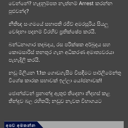
වෙන්නේ? හැඳුනුම්පත නැත්නම් Arrest කරන්න
පුළුවන්ද?
නීතිඥ සංගමයේ සභාපති රජීව් අමරසූරිය සියලු
චෝදනා පදනම් විරහිව ප්‍රතික්ෂේප කරයි.
බන්ධනාගාර තදබදය, රස පරීක්ෂක අර්බුදය සහ
කොමසාරිස් තනතුර ගැන අධිකරණ අමාත්‍යවරයා
පැහැදිලි කරයි.
නඩු මිලියන 1.1ක ගොඩගැසීම විසඳීමට පාර්ලිමේන්තු
විශේෂ කාරක සභාවක් ඉල්ලා යෝජනාවක්!
ජොන්ස්ටන් ප්‍රනාන්දු ඇතුළු තිදෙනා නිදහස් කළ
තීන්දුව බල රහිතයි; නඩුව නැවත විභාගයට
අපව අමතන්න