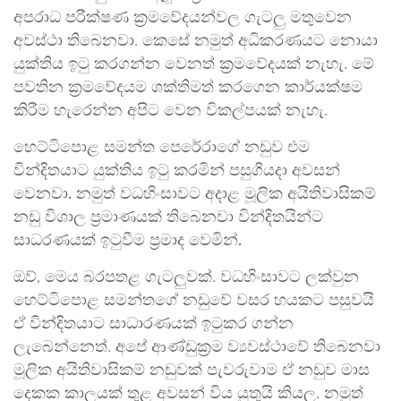
අපරාධ පරීක්ෂණ ක්‍රමවේදයන්වල ගැටලු‍ මතුවෙන
අවස්ථා තිබෙනවා. කෙසේ නමුත් අධිකරණයට නොයා
යුක්තිය ඉටු කරගන්න වෙනත් ක්‍රමවේදයක් නැහැ. මේ
පවතින ක්‍රමවේදයම ශක්තිමත් කරගෙන කාර්යක්ෂම
කිරීම හැරෙන්න අපිට වෙන විකල්පයක් නැහැ.
හෙට්ටිපොළ සමන්ත පෙරේරාගේ නඩුව එම
වින්දිතයාට යුක්තිය ඉටු කරමින් පසුගියදා අවසන්
වෙනවා. නමුත් වධහිංසාවට අදාළ මූලික අයිතිවාසිකම්
නඩු විශාල ප්‍රමාණයක් තිබෙනවා වින්දිතයින්ට
සාධරණයක් ඉටුවීම ප්‍රමාද වෙමින්.
ඔව්, මෙය බරපතළ ගැටලු‍වක්. වධහිංසාවට ලක්වුන
හෙට්ටිපොළ සමන්තගේ නඩුවේ වසර හයකට පසුවයි
ඒ වින්දිතයාට සාධාරණයක් ඉටුකර ගන්න
ලැබෙන්නෙත්. අපේ ආණ්ඩුක්‍රම ව්‍යවස්ථාවේ තිබෙනවා
මූලික අයිතිවාසිකම් නඩුවක් පැවරුවාම ඒ නඩුව මාස
දෙකක කාලයක් තුළ අවසන් විය යුතුයි කියල. නමුත්