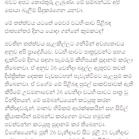
බවට අපට තොරතුරු ලැබුණා. මේ සම්බන්ධව අපි
සොයා බැලීම් සිදුකරගෙන යනවා.
මේ තත්ත්වය යටතේ මෙවර වධහිංසාව පිළිබඳ
ජාත්‍යන්තර දිනය යොදා ගන්නේ කුමකටද?
පවතින තත්ත්වය සැලකිල්ලට ගනිමින් අවශ්‍යතාවය
අනුව අපි ප්‍රාදේශියව, වධහිංසාවට පාත්‍රවූවන්ට සහය
දැක්වීමේ දිනය සඳහා සැමරුම් කිහිපයක් සූදානම් කරලා
තිබෙනවා. ඒ අනුව 26 වෙනිදා බදුල්ල ඇතුළුව තවත්
දිස්ත්‍රික්ක දෙකක වැඩසටහන් පැවැත්වීමට සැලසුම් කර
තිබෙනවා. ඒ වගේම මේ පිළිබඳ පුළුල් සාකච්ඡාවක් ඇති
කිරීමේ උවමනාවෙන් 26 වෙනිදා වධහිංසාවට පාත්‍ර වූ
වින්දිතයන්, මේ සම්බන්ධයෙන් කටයුතු කරන
නීතිඥවරුන්, මානව හිමිකම් ආරක්ෂකයින් සහ සිවිල්
ක්‍රියාකාරීන් සම්බන්ධ කරගෙන මාධ්‍ය හමුවක්
පවත්වන්න කටයුතු සුදානම් කර තිබෙනවා.
විශේෂයෙන්ම ජූනි 26 වැනිදාවේ සිට ජූලි 25 වැනිදාව