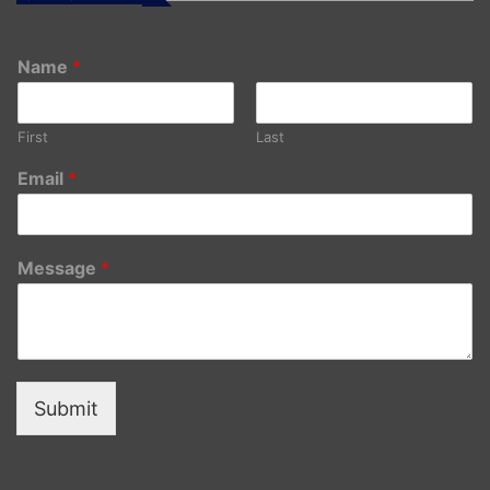
Name
*
First
Last
Email
*
Message
*
Submit