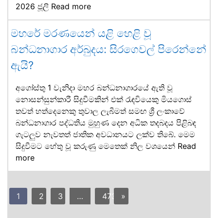
2026 ජූලි
Read more
මහරේ මරණයෙන් යළි හෙළි වූ
බන්ධනාගාර අර්බුදය: සිරගෙවල් පිරෙන්නේ
ඇයි?
අගෝස්තු 1 වැනිදා මහර බන්ධනාගාරයේ ඇති වූ
නොසන්සුන්කාරී සිදුවීමකින් එක් රැඳවියෙකු මියගොස්
තවත් හත්දෙනෙකු තුවාල ලැබීමත් සමඟ ශ්‍රී ලංකාවේ
බන්ධනාගාර පද්ධතිය මුහුණ දෙන අධික තදබදය පිළිබඳ
ගැටලුව නැවතත් ජාතික අවධානයට ලක්ව තිබේ. මෙම
සිදුවීමට හේතු වූ කරුණු මෙතෙක් නිල වශයෙන්
Read
more
1
2
3
…
473
»