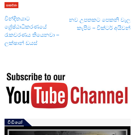
සාකච්ඡා
වින්දිතයාට
නව උපතකට පෙකනි වැල
ශ්‍රේෂ්ඨාධිකරණයේ
කැපීම – වික්ටර් අයිවන්
රැකවරණය තියෙනවා –
ලක්ෂාන් ඩයස්
වීඩියෝ