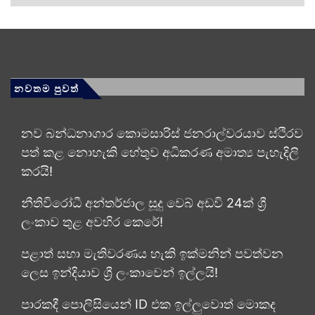
නවතම පුවත්
නව බන්ධනාගාර කොමසාරිස් ජනරාල්වරයාව ස්ථිරව
පත් කළ නොහැකි හේතුව අධිකරණ අමාත්‍ය පැහැදිලි
කරයි!
නීතිවිරෝධී අන්තර්ජාල සූදු වෙබ් අඩවි 24ක් ශ්‍රී
ලංකාව තුළ අවහිර කෙරේ!
පළාත් සභා මැතිවරණය හැකි ඉක්මනින් පවත්වන
ලෙස ඉන්දියාව ශ්‍රී ලංකාවෙන් ඉල්ලයි!
පාරකදී පොලිසියෙන් ID එක ඉල්ලුවොත් මොකද