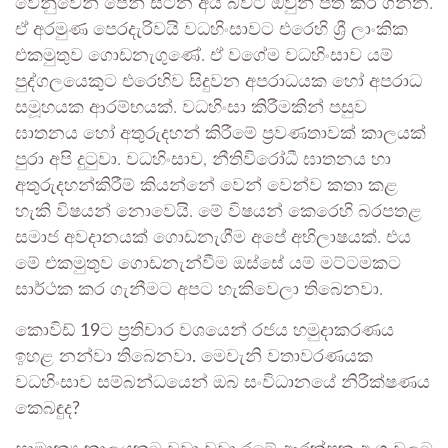
වෙනුවෙන් පෙනී සිටින අය බවට ඔවුන් පත් කර ගන්න.
ඒ අරමුණ පෙරදැරිවයි වධහිංසාවට එරෙහි ශ්‍රී ලාංකික
එකමුතුව ගොඩනැගුණේ. ඒ වගේම වධහිංසාව යම්
පුද්ගලයෙකුට එරෙහිව සිදුවන අපරාධයක හෝ අපරාධ
සමූහයක ආරම්භයක්. වධහිංසා කිරීමකින් පසුව
ඝාතනය හෝ අතුරුදහන් කිරීමේ ප්‍රවණතාවක් කාලයක්
පුරා අපි දුටුවා. වධහිංසාව, නීතිවිරෝධී ඝාතනය හා
අතුරුදහන්කිරීම් කියන්නේ වෙන් වෙන්ව කතා කළ
හැකි විෂයන් නොවෙයි. මේ විෂයන් කෙරෙහි බරපතළ
සමාජ අවදානයක් ගොඩනැගීම අපේ අභිලාෂයක්. එය
මේ එකමුතුව ගොඩනැන්වීම ඔස්සේ යම් මට්ටමකට
සාර්ථක කර ගැනීමට අපට හැකිවෙලා තිබෙනවා.
කොවිඩ් 19ට ප්‍රතිචාර වශයෙන් රජය හමුදාකරණය
ඉහළ නන්වා තිබෙනවා. මෙවැනි වතාවරණයක
වධහිංසාව සම්බන්ධයෙන් ඔබ සංවිධානයේ නිරීක්ෂණය
කෙබඳුද?