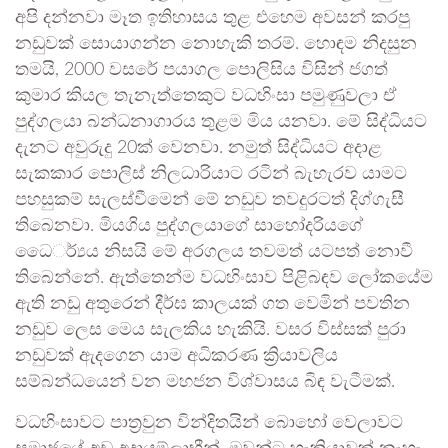
අපි දන්නවා මෑත ඉතිහාසය තුළ එහෙම අවසන් කරපු
නඩුවක් සොයාගන්න නොහැකි තරම්. හොඳම නිදසුන
තමයි, 2000 වසරේ පයාගල පොලිසිය විසින් ජගත්
කුමාර කියල තැනැත්තෙකුට වධහිංසා පමුණුවලා ඒ
පුද්ගලයා බන්ධනාගාරය තුළම මිය යනවා. මේ සිද්ධියට
දැනට අවුරුදු 20ක් වෙනවා. නමුත් සිද්ධියට අදාළ
සැකකාර පොලිස් නිලධාරියාට රටින් බැහැරව යාමට
පහසුකම් සැලස්වීමෙන් මේ නඩුව තවදුරටත් දිග්ගැසී
තිබෙනවා. මියගිය පුද්ගලයාගේ සාහෝදරියගේ
ධෛර්්‍යය නිසයි මේ අරගලය තවමත් යටපත් නොවී
තිබෙන්නේ. ඇත්තෙන්ම වධහිංසාව පිළිබඳව ලෝකයේම
ඇති නඩු අතුරෙන් දීර්ඝ කාලයක් ගත වෙමින් පවතින
නඩුව ලෙස මෙය සැලකිය හැකියි. වසර විස්සක් පුරා
නඩුවක් ඇදගෙන යාම අධිකරණ ක්‍රියාවලිය
සම්බන්ධයෙන් වන මහජන විශ්වාසය බිඳ වැටීමක්.
වධහිංසාවට පාත්‍රවුන වින්දිතයින් බොහෝ වෙලාවට