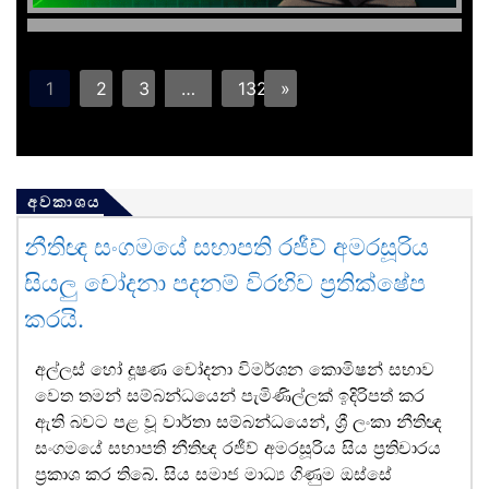
1
2
3
…
132
»
අවකාශය
නීතිඥ සංගමයේ සභාපති රජීව් අමරසූරිය
සියලු චෝදනා පදනම් විරහිව ප්‍රතික්ෂේප
කරයි.
අල්ලස් හෝ දූෂණ චෝදනා විමර්ශන කොමිෂන් සභාව
වෙත තමන් සම්බන්ධයෙන් පැමිණිල්ලක් ඉදිරිපත් කර
ඇති බවට පළ වූ වාර්තා සම්බන්ධයෙන්, ශ්‍රී ලංකා නීතිඥ
සංගමයේ සභාපති නීතිඥ රජීව් අමරසූරිය සිය ප්‍රතිචාරය
ප්‍රකාශ කර තිබේ. සිය සමාජ මාධ්‍ය ගිණුම ඔස්සේ