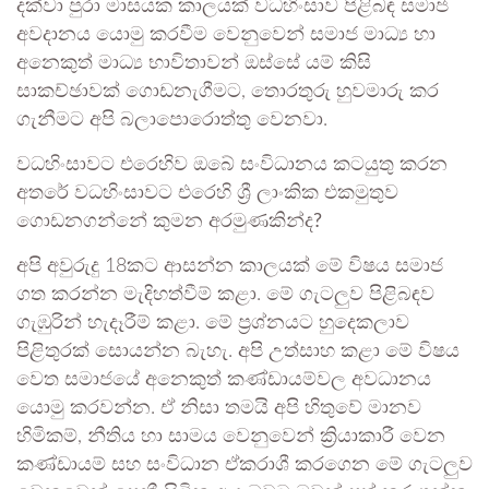
දක්වා පුරා මාසයක කාලයක් වධහිංසාව පිළිබඳ සමාජ
අවදානය යොමු කරවීම වෙනුවෙන් සමාජ මාධ්‍ය හා
අනෙකුත් මාධ්‍ය භාවිතාවන් ඔස්සේ යම් කිසි
සාකච්ඡාවක් ගොඩනැගීමට, තොරතුරු හුවමාරු කර
ගැනීමට අපි බලාපොරොත්තු වෙනවා.
වධහිංසාවට එරෙහිව ඔබේ සංවිධානය කටයුතු කරන
අතරේ වධහිංසාවට එරෙහි ශ්‍රී ලාංකික එකමුතුව
ගොඩනගන්නේ කුමන අරමුණකින්ද?
අපි අවුරුදු 18කට ආසන්න කාලයක් මේ විෂය සමාජ
ගත කරන්න මැදිහත්වීම් කළා. මේ ගැටලු‍ව පිළිබඳව
ගැඹුරින් හැදෑරීම් කළා. මේ ප්‍රශ්නයට හුදෙකලාව
පිළිතුරක් සොයන්න බැහැ. අපි උත්සාහ කළා මේ විෂය
වෙත සමාජයේ අනෙකුත් කණ්ඩායම්වල අවධානය
යොමු කරවන්න. ඒ නිසා තමයි අපි හිතුවේ මානව
හිමිකම්, නීතිය හා සාමය වෙනුවෙන් ක්‍රියාකාරී වෙන
කණ්ඩායම් සහ සංවිධාන ඒකරාශී කරගෙන මේ ගැටලු‍ව