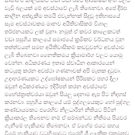
සාමාන්‍ය කාලයකට වඩා වඩා රටේ ආරක්ෂක අංශ වලට
වැඩි බලයක් මේ අවස්ථාවේ ලැබී තිබෙනවා. අපේ දීර්ඝ
කාලීන අත්දැකීම තමයි එවැන්නක් සිදුවූ ඉතිහාසයේ
සෑම අවස්ථාවකම මානව අයිතිවාසිකම් විශාල
තර්ජනයකට ලක් වුනා. නමුත් ඒ කවර කාලෙකටත්
වඩා පසුගිය කාලයේ සමාජයේ ක්‍රමිකව වර්ධනය වුන
තත්ත්වයන් සමඟ අයිතිවාසිකම් කඩවූවන්ට අවස්ථාව
ලැබී තිබෙනවා නෛතිකමය ක්‍රියාමාර්ග වලට යොමු
වෙන්න. අධිකරණය ඉතාම ස්වාධීන ආකාරයෙන්
කටයුතු කරන අවස්ථා ගණනාවක් අපි මෑතක දුටුවා.
උදාහරණයකට උද්ඝෝෂකයන් පිරිසකට පහර දීලා
ඔවුන් අධිකරණයට ඉදිරිපත් කරන අවස්ථාවේ
මහේස්ත්‍රාත්වරයා ඔවුන් සියලු‍ දෙනාම ඇප පිට නිදහස්
කරනවා. පහුගිය කාලයේ යම් පුද්ගලයෙකුට හෝ පුද්ගල
කණ්ඩායමකට එරෙහිව නිලධාරීන් නීතියට පිටින්
ක්‍රියාකරල තිබෙනව නම් ඒ සම්බන්ධව නීතිමය පියවර
ගැනීමේ හැකියාව තිබෙනවා. ඒ වගේම එයට සහය
වීමේ හැකියාව වධහිංසාවට එරෙහි ශ්‍රී ලාංකික එකමුතුව