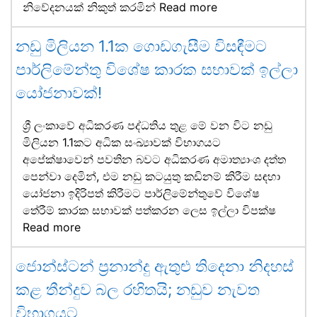
නිවේදනයක් නිකුත් කරමින්
Read more
නඩු මිලියන 1.1ක ගොඩගැසීම විසඳීමට
පාර්ලිමේන්තු විශේෂ කාරක සභාවක් ඉල්ලා
යෝජනාවක්!
ශ්‍රී ලංකාවේ අධිකරණ පද්ධතිය තුළ මේ වන විට නඩු
මිලියන 1.1කට අධික සංඛ්‍යාවක් විභාගයට
අපේක්ෂාවෙන් පවතින බවට අධිකරණ අමාත්‍යාංශ දත්ත
පෙන්වා දෙමින්, එම නඩු කටයුතු කඩිනම් කිරීම සඳහා
යෝජනා ඉදිරිපත් කිරීමට පාර්ලිමේන්තුවේ විශේෂ
තේරීම් කාරක සභාවක් පත්කරන ලෙස ඉල්ලා විපක්ෂ
Read more
ජොන්ස්ටන් ප්‍රනාන්දු ඇතුළු තිදෙනා නිදහස්
කළ තීන්දුව බල රහිතයි; නඩුව නැවත
විභාගයට