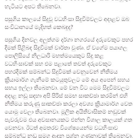
හැටියට අපට තිබෙනවා.
පසුගිය කාලයේ සිදුවූ වධහිංසා සිදුවීම්වලට අදාළව ඔබ
සංවිධානයේ මැදිහත් කෙබඳුද?
පසුගිය දිනවල අලු‍‍ත්ගම දර්ගා නගරයේ දරුවෙකුට පහර
දීමක් පිළිබඳ සිදුවීමක් වාර්තා වුණා. ඒ වගේම පයාගල
පොලිසියේ නිලධාරි මහත්මයෙකුට සිදු කළ
වධහිංසාවක් සහ එම පළා‌තේ තවත් දරුවෙකුට
පහරදීමක් සම්බන්ධ සිදුවීමක් වෙනුවෙන් නීතිමය
ක්‍රියාමාර්ග ගැනීමේ කටයුතුවලට මේ අය අපෙන් සහය
සහය ඉල්ලා තිබෙනවා. මේ වන විට මෙම සිදුවීම්වලට
අදාළ නඩු සඳහා අපි පිරිස් සමඟ සාකච්ඡා කරමින් එහි
නීතිමය කරුණු සාකච්ඡා කරලා අවශ්‍ය ක්‍රියාමාර්ග වෙත
යොමු වෙලා තිබෙනවා. මූලික අයිතිවාසිකම් නඩුවක්
පැවරුවම එය අවසානයකට එන්න විශාල කාලයක් ගත
වෙනවා. ඊටත් අමතරව විශේෂයෙන්ම වධහිංසාව
සම්බන්ධ නඩු සමග ඈඳුන ප්‍රශ්න ගණනාවක් තිබෙනවා.