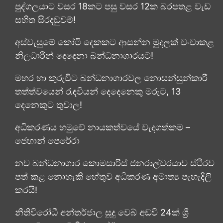
පුද්ගලයාට වසර 18කට පසු වසර 12ක බරපතළ වැඩ
සහිත සිරදඬුවම්!
අස්වැසුමේ කෝටි දෙකකට ආසන්න මුදලක් වංචාකළ
නිලධාරීන් දෙදෙනා බන්ධනාගාරයට!
මහර හා කුරුවිට බන්ධනාගාරවල නොසන්සුන්කාරී
තත්ත්වයෙන් රැඳවියන් දෙදෙනෙකු මරුට, 13
දෙනෙකුට තුවාල!
අධිකරණය හමුවේ නායකත්වයේ වැදගත්කම –
ජෙහාන් පෙරේරා
නව බන්ධනාගාර කොමසාරිස් ජනරාල්වරයාව ස්ථිරව
පත් කළ නොහැකි හේතුව අධිකරණ අමාත්‍ය පැහැදිලි
කරයි!
නීතිවිරෝධී අන්තර්ජාල සූදු වෙබ් අඩවි 24ක් ශ්‍රී