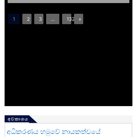
1
2
3
…
132
»
අවකාශය
අධිකරණය හමුවේ නායකත්වයේ