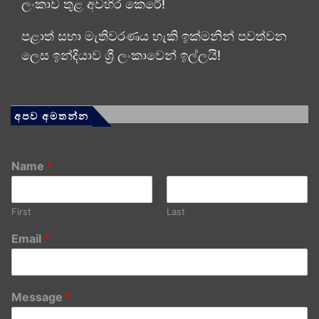
ලංකාව තුළ අවහිර කෙරේ!
පළාත් සභා මැතිවරණය හැකි ඉක්මනින් පවත්වන
ලෙස ඉන්දියාව ශ්‍රී ලංකාවෙන් ඉල්ලයි!
අපව අමතන්න
Name
*
First
Last
Email
*
Message
*