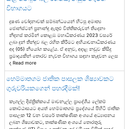
විභාගයට
දූෂණ චෝදනාවක් සම්බන්ධයෙන් හිටපු අමාත්‍ය
ජොන්ස්ටන් ප්‍රනාන්දු ඇතුළු විත්තිකරුවන් තිදෙනා
නිදහස් කරමින් කොළඹ මහාධිකරණය 2023 වසරේ
ලබා දුන් තීන්දුව බල රහිත කිරීමට අභියාචනාධිකරණය
අද (05) නියෝග කළේය. ඒ අනුව, අදාළ නඩුව කිසිදු
ප්‍රමාදයකින් තොරව නැවත විභාගය සඳහා කැඳවන ලෙස
ද
Read more
හෙම්මාතගම ජාතික පාසලක ශිෂ්‍යාවකට
ගුරුවරියකගෙන් පහරදීමක්!
කෑගල්ල දිස්ත්‍රික්කයේ මාවනැල්ල ප්‍රාදේශීය ලේකම්
කොට්ඨාසයට අයත් හෙම්මාතගම ප්‍රදේශයේ පිහිටි ජාතික
පාසලක 12 වන වසරේ තාක්ෂණික අංශයේ අධ්‍යාපනය
ලබන ශිෂ්‍යාවකට, තාක්ෂණික අංශයේ තොරතුරු
තාක්ෂණ (IT) විෂය උගන්වන ගුරුවරියක විසින් පහර