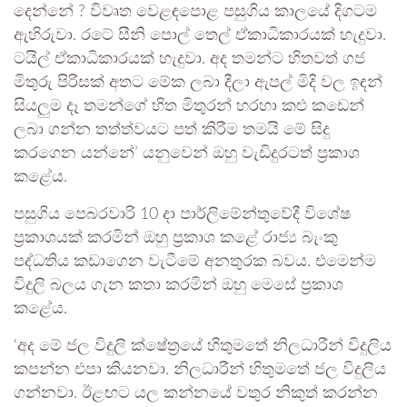
දෙන්නේ ? විවෘත වෙළඳපොළ පසුගිය කාලයේ දිගටම
ඇහිරුවා. රටේ සීනි පොල් තෙල් ඒකාධිකාරයක් හැදුවා.
ටයිල් ඒකාධිකාරයක් හැදුවා. අද තමන්ට හිතවත් ගජ
මිතුරු පිරිසක් අතට මේක ලබා දීලා ඇපල් මිදි වල ඉඳන්
සියලුම දෑ තමන්ගේ හිත මිතුරන් හරහා කළු කඩෙන්
ලබා ගන්න තත්ත්වයට පත් කිරීම තමයි මේ සිදු
කරගෙන යන්නේ’ යනුවෙන් ඔහු වැඩිදුරටත් ප්‍රකාශ
කළේය.
පසුගිය පෙබරවාරි 10 දා පාර්ලිමේන්තුවේදී විශේෂ
ප්‍රකාශයක් කරමින් ඔහු ප්‍රකාශ කළේ රාජ්‍ය බැංකු
පද්ධතිය කඩාගෙන වැටීමේ අනතුරක බවය. එමෙන්ම
විදුලි බලය ගැන කතා කරමින් ඔහු මෙසේ ප්‍රකාශ
කළේය.
‘අද මේ ජල විදුලි ක්ෂේත්‍රයේ හිතුමතේ නිලධාරීන් විදුලිය
කපන්න එපා කියනවා. නිලධාරීන් හිතුමතේ ජල විදුලිය
ගන්නවා. ඊළඟට යල කන්නයේ වතුර නිකුත් කරන්න