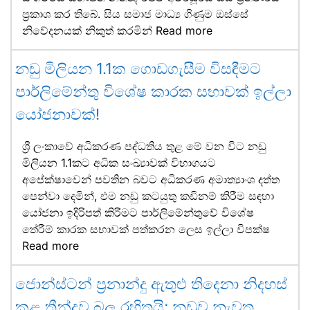
ප්‍රකාශ කර තිබේ. සිය සමාජ මාධ්‍ය ගිණුම ඔස්සේ
නිවේදනයක් නිකුත් කරමින්
Read more
නඩු මිලියන 1.1ක ගොඩගැසීම විසඳීමට
පාර්ලිමේන්තු විශේෂ කාරක සභාවක් ඉල්ලා
යෝජනාවක්!
ශ්‍රී ලංකාවේ අධිකරණ පද්ධතිය තුළ මේ වන විට නඩු
මිලියන 1.1කට අධික සංඛ්‍යාවක් විභාගයට
අපේක්ෂාවෙන් පවතින බවට අධිකරණ අමාත්‍යාංශ දත්ත
පෙන්වා දෙමින්, එම නඩු කටයුතු කඩිනම් කිරීම සඳහා
යෝජනා ඉදිරිපත් කිරීමට පාර්ලිමේන්තුවේ විශේෂ
තේරීම් කාරක සභාවක් පත්කරන ලෙස ඉල්ලා විපක්ෂ
Read more
ජොන්ස්ටන් ප්‍රනාන්දු ඇතුළු තිදෙනා නිදහස්
කළ තීන්දුව බල රහිතයි; නඩුව නැවත