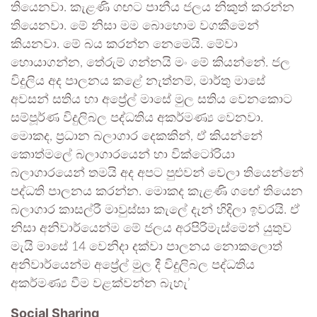
තියෙනවා. කැළණි ගඟට පානීය ජලය නිකුත් කරන්න
තියෙනවා. මේ නිසා මම බොහොම වගකීමෙන්
කියනවා. මේ බය කරන්න නෙමෙයි. මේවා
හොයාගන්න, තේරුම් ගන්නයි මං මේ කියන්නේ. ජල
විදුලිය අද පාලනය කළේ නැත්නම්, මාර්තු මාසේ
අවසන් සතිය හා අප්‍රේල් මාසේ මුල සතිය වෙනකොට
සම්පූර්ණ විදුලිබල පද්ධතිය අකර්මණ්‍ය වෙනවා.
මොකද, ප්‍රධාන බලාගාර දෙකකින්, ඒ කියන්නේ
කොත්මලේ බලාගාරයෙන් හා වික්ටෝරියා
බලාගාරයෙන් තමයි අද අපට පුළුවන් වෙලා තියෙන්නේ
පද්ධති පාලනය කරන්න. මොකද කැළණි ගඟේ තියෙන
බලාගාර කාසල්රී මාවුස්සා කැලේ දැන් හිදිලා ඉවරයි. ඒ
නිසා අනිවාර්යෙන්ම මේ ජලය අරපිරිමැස්මෙන් යුතුව
මැයි මාසේ 14 වෙනිදා දක්වා පාලනය නොකලොත්
අනිවාර්යෙන්ම අප්‍රේල් මුල දී විදුලිබල පද්ධතිය
අකර්මණ්‍ය වීම වළක්වන්න බැහැ’
Social Sharing