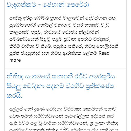
වැදගත්කම - ජෙහාන් පෙරේරා
පාස්කු ඉරිදා බෝම්බ ප්‍රහාර මාලාවෙන් දේවස්ථාන සහ
සුඛෝපභෝගී හෝටල් විනාශ වී වසර හතකට වැඩි
කාලයකට පසුව, රාජ්‍යයේ ජ්‍යෙෂ්ඨ නිලධාරීන්
සම්බන්ධයෙන් සිදු වූ පළමු ප්‍රධාන අපරාධ වරදකරු
කිරීම් වාර්තා වී තිබේ. පසුගිය සතියේ, හිටපු පොලිස්පති
පූජිත් ජයසුන්දර සහ හිටපු ආරක්ෂක ලේකම්
Read
more
නීතිඥ සංගමයේ සභාපති රජීව් අමරසූරිය
සියලු චෝදනා පදනම් විරහිව ප්‍රතික්ෂේප
කරයි.
අල්ලස් හෝ දූෂණ චෝදනා විමර්ශන කොමිෂන් සභාව
වෙත තමන් සම්බන්ධයෙන් පැමිණිල්ලක් ඉදිරිපත් කර
ඇති බවට පළ වූ වාර්තා සම්බන්ධයෙන්, ශ්‍රී ලංකා නීතිඥ
සංගමයේ සභාපති නීතිඥ රජීව් අමරසූරිය සිය ප්‍රතිචාරය