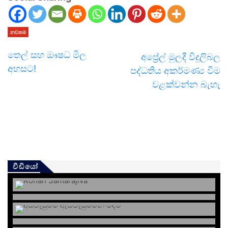
නවතම
තෙල් සහ ඖෂධ මිල
අප්‍රේල් මුලදී විදුලිබල
අහසට!
පද්ධතිය අකර්මණ්‍ය වීම
වළක්වන්න බැහැ
වීඩියෝ