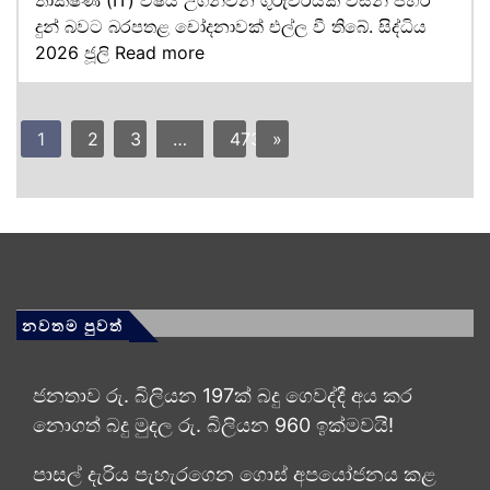
දුන් බවට බරපතළ චෝදනාවක් එල්ල වී තිබේ. සිද්ධිය
2026 ජූලි
Read more
1
2
3
…
473
»
නවතම පුවත්
ජනතාව රු. බිලියන 197ක් බදු ගෙවද්දී අය කර
නොගත් බදු මුදල රු. බිලියන 960 ඉක්මවයි!
පාසල් දැරිය පැහැරගෙන ගොස් අපයෝජනය කළ