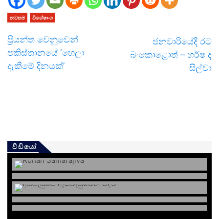
නවතම
විශේෂාංග
ප්‍රියන්ත වෙනුවෙන්
ජනවාරියේදී රට
පකිස්තානයේ ‘හෙලා
බංකොළොත් – හර්ෂ ද
දැකීමේ දිනයක්’
සිල්වා
වීඩියෝ