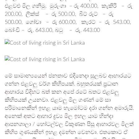
එළවළු මිල ගනිමු. මුරුංගා – රු 400.00, කැකිරි – රු
200.00, ලීක්ස් – රු 500.00, බීට් රූට් – රු
500.00, ගෝවා – රු 600.00, කැරට් – රු 543.00,
බෝංචි – රු. 643.00, බටු – රු. 443.00
මේ සාමාන්‍යයෙන් ජනතාව එදිනෙදා සුලබව ආහාරයට
ගන්න එළවලු වර්ග කිහිපයක්. බහුතරයක් ප්‍රධාන
ආහාරය විදිහට බත් කන අපේ රටේ බතට එළවලු
කිහිපයක් උයනවා. එළවලු මිල ගණන් මේ සා
පරිමානෙකින් ඉහළ යාම හැමෝටම දරා ගන්න අමාරුයි.
අනෙක් අතට ආහාර ද්‍රව්‍ය මිල ඉහල යාම හින්දා
ආපනශාලා / හෝටල්වල විකුණන පිසූ ආහාරවල මිලත්
කිහිප ගුණයකින් ඉහළ දමන්න වෙනවා. එතකොට ඒ