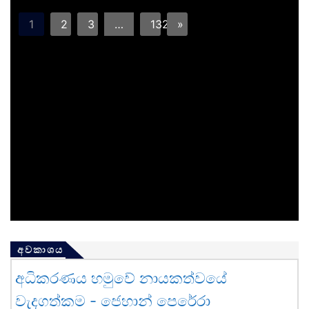
1
2
3
…
132
»
අවකාශය
අධිකරණය හමුවේ නායකත්වයේ
වැදගත්කම - ජෙහාන් පෙරේරා