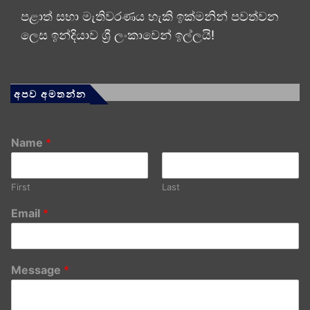
පළාත් සභා මැතිවරණය හැකි ඉක්මනින් පවත්වන
ලෙස ඉන්දියාව ශ්‍රී ලංකාවෙන් ඉල්ලයි!
අපව අමතන්න
Name
*
First
Last
Email
*
Message
*