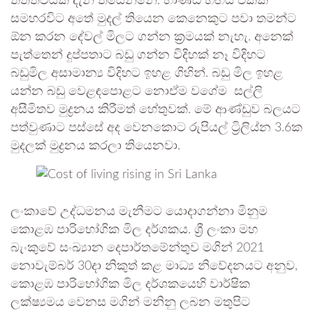
තත්ත්වයක් දැන් තියෙන්නේ. භාණ්ඩ හිඟය එක්ක
සමහරවිට අතේ මුදල් තියෙන කෙනෙකුට පවා තමන්ට
ඕන කරන දේවල් මිලට ගන්න ක්‍රමයක් නැහැ. අනෙක්
පැත්තෙන් දුප්පතාට බඩු ගන්න විදිහක් නෑ විදිහට
බඩුමිල අසාමාන්‍ය විදිහට ඉහළ ගිහින්. බඩු මිල ඉහළ
යන්න බඩු වෙළඳපොළට නොඒම වගේම සල්ලි
අසීමිතව මුද්‍රනය කිරීමත් හේතුවක්. මේ ආණ්ඩුව බලයට
පත්වුණාට පස්සේ අද වෙනකොට රුපියල් ට්‍රිලිය්න 3.6ක
මුදලක් මුද්‍රනය කරලා තියෙනවා.
ලංකාවේ උද්ධමනය මැනීමට යොදාගන්නා මිනුම
කොළඹ පාරිභෝගික මිල දර්ශකය. ශ්‍රී ලංකා මහ
බැංකුවේ සංඛ්‍යාන දෙපාර්තමේන්තුව මගින් 2021
නොවැම්බර් 30දා නිකුත් කළ මාධ්‍ය නිවේදනයට අනුව,
කොළඹ පාරිභෝගික මිල දර්ශකයෙහි වාර්ෂික
ලක්ෂ්‍යමය වෙනස මගින් මනිනු ලබන මතුපිට