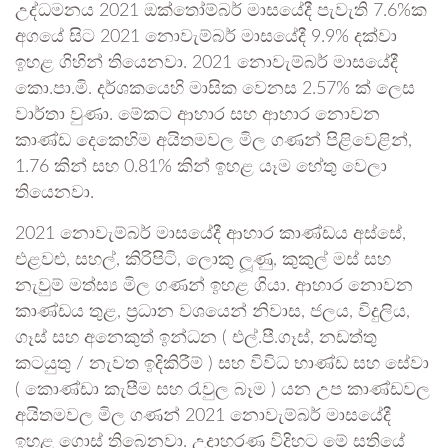
උද්ධමනය 2021 ඔක්තෝම්බර් මාසයේදී පැවැති 7.6%ක
අගයේ සිට 2021 නොවැම්බර් මාසයේදී 9.9% දක්වා
ඉහළ ගිහින් තියෙනවා. 2021 නොවැම්බර් මාසයේදී
කො.පා.මි. දර්ශකයෙහි මාසික වෙනස 2.57% ක් ලෙස
වාර්තා වුණා. මේකට ආහාර සහ ආහාර නොවන
කාණ්ඩ දෙකෙහිම අයිතමවල මිල ගණන් පිළිවෙළින්,
1.76 කින් සහ 0.81% කින් ඉහළ යෑම හේතු වෙලා
තියෙනවා.
2021 නොවැම්බර් මාසයේදී ආහාර කාණ්ඩය අස්සේ,
එළවළු, සහල්, කිරිපිටි, ලොකු ලූණු, කුකුල් මස් සහ
නැවුම් මත්ස්‍ය මිල ගණන් ඉහළ ගියා. ආහාර නොවන
කාණ්ඩය තුළ, ප්‍රධාන වශයෙන් නිවාස, ජලය, විදුලිය,
ගෑස් සහ අනෙකුත් ඉන්ධන ( එල්.පී.ගෑස්, නඩත්තු
කටයුතු / නැවත ඉදිකිරීම් ) සහ විවිධ භාණ්ඩ සහ සේවා
( කොණ්ඩා කැපීම සහ රැවුල බෑම ) යන උප කාණ්ඩවල
අයිතමවල මිල ගණන් 2021 නොවැම්බර් මාසයේදී
ඉහළ ගොස් තිබෙනවා. උදාහරණ විදිහට මේ සතියේ