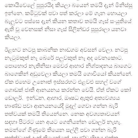
කොයිවෙලේ පුපුරයිද කියලා බයෙන් තමයි දැන් මිනිස්සු
ඉන්නෙ. කමිටුවක් පවා පත් කරලා මේ ගැන හොයලා
බැලුවට පස්සෙ දැන් කියන කතාව තමයි ගෑස් සංයුතියේ
ඇති වූ වෙනසක් නිසා ගෑස් සිලින්ඩර පුපුරාලා යනවා
කියලා.
ඊළඟට නටපු කාබනික නාඩගම අවසන් වෙලා. නටපු
නැටුමකුත් නෑ බෙරේ පලුවකුත් නෑ අද වෙනකොට.
පොහොර නැතිනිසා මෙවර ආහාර නිශ්පාදනය බාගෙට
බාගෙකින් අඩුවෙලා කියලා තමයි ගොවියෝ කියන්නේ.
ඒක එහෙම උනොත් ඉස්සරහට එළවළු සහල් වගේ
ගොඩක් ජාතී ආනයනය කරන්න වෙයි. ඒත් ඒකට කෝ
ඩොලර්. ඉන්ධන, ආහාර, ඖෂධ ඇතුළු අත්‍යවශ්‍යය
භාණ්ඩ පවා ආනයනයේදී මුදල් ගෙවා ගන්න බැරි
තත්වයක් තමයි තියෙන්නෙ. නෙක අවශ්‍යතාවයන්
සඳහා පිටරට යන අයට ගෙනියන්න ඩොලර් නැහැ.
තමන්ගේ ගිණුමේ තියෙන සල්ලි පවා ගන්න බැරි