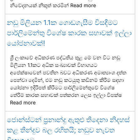
නිවේදනයක් නිකුත් කරමින්
Read more
නඩු මිලියන 1.1ක ගොඩගැසීම විසඳීමට
පාර්ලිමේන්තු විශේෂ කාරක සභාවක් ඉල්ලා
යෝජනාවක්!
ශ්‍රී ලංකාවේ අධිකරණ පද්ධතිය තුළ මේ වන විට නඩු
මිලියන 1.1කට අධික සංඛ්‍යාවක් විභාගයට
අපේක්ෂාවෙන් පවතින බවට අධිකරණ අමාත්‍යාංශ දත්ත
පෙන්වා දෙමින්, එම නඩු කටයුතු කඩිනම් කිරීම සඳහා
යෝජනා ඉදිරිපත් කිරීමට පාර්ලිමේන්තුවේ විශේෂ
තේරීම් කාරක සභාවක් පත්කරන ලෙස ඉල්ලා විපක්ෂ
Read more
ජොන්ස්ටන් ප්‍රනාන්දු ඇතුළු තිදෙනා නිදහස්
කළ තීන්දුව බල රහිතයි; නඩුව නැවත