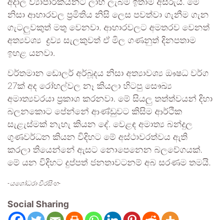
අදාල ව්‍යාපාරිකයන්ට ලාභ ලැබීම ඉතාම අසීරුයි. මේ
නිසා ආහාරවල ප්‍රමිතිය නිසි ලෙස පවත්වා ගැනීම ගැන
ගැටලුවකුත් මතු වෙනවා. ආහාරවලට අමතරව වෙනත්
අත්‍යවශ්‍ය ද්‍රව්‍ය සැලකුවත් ඒ මිල ගණනුත් දිනපතාම
ඉහළ යනවා.
වර්තමාන ඩොලර් අර්බූදය නිසා අත්‍යාවශ්‍ය ඖෂධ වර්ග
27ක් අද රෝහල්වල නෑ කියලා හිටපු සෞඛ්‍ය
අමාත්‍යවරයා ප්‍රකාශ කරනවා. මේ සියලු තත්ත්වයන් දිහා
බලනකොට පේන්නේ ආණ්ඩුවට කිසිම ආර්ථික
සැළැස්මක් නැහැ කියන දේ. වෙළඳ අමාත්‍ය බන්දුල
ගුණවර්ධන කියන විදිහට මේ අස්ථාවරත්වය ඇති
කරලා තියෙන්නේ ඇසට නොපෙනෙන බලවේගයක්.
මේ යන විදිහට දුප්පත් ජනතාවටනම් අබ සරණම තමයි.
-යශෝධරා වීරසිංහ-
Social Sharing