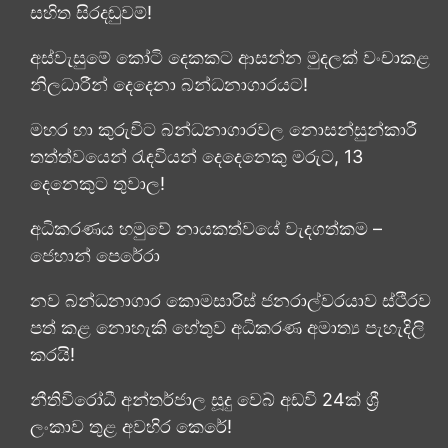
සහිත සිරදඬුවම්!
අස්වැසුමේ කෝටි දෙකකට ආසන්න මුදලක් වංචාකළ
නිලධාරීන් දෙදෙනා බන්ධනාගාරයට!
මහර හා කුරුවිට බන්ධනාගාරවල නොසන්සුන්කාරී
තත්ත්වයෙන් රැඳවියන් දෙදෙනෙකු මරුට, 13
දෙනෙකුට තුවාල!
අධිකරණය හමුවේ නායකත්වයේ වැදගත්කම –
ජෙහාන් පෙරේරා
නව බන්ධනාගාර කොමසාරිස් ජනරාල්වරයාව ස්ථිරව
පත් කළ නොහැකි හේතුව අධිකරණ අමාත්‍ය පැහැදිලි
කරයි!
නීතිවිරෝධී අන්තර්ජාල සූදු වෙබ් අඩවි 24ක් ශ්‍රී
ලංකාව තුළ අවහිර කෙරේ!