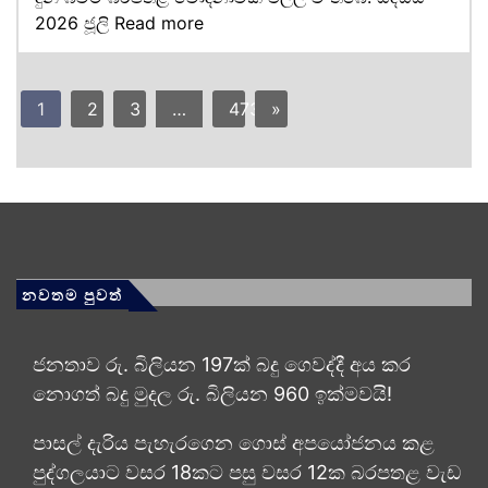
2026 ජූලි
Read more
1
2
3
…
473
»
නවතම පුවත්
ජනතාව රු. බිලියන 197ක් බදු ගෙවද්දී අය කර
නොගත් බදු මුදල රු. බිලියන 960 ඉක්මවයි!
පාසල් දැරිය පැහැරගෙන ගොස් අපයෝජනය කළ
පුද්ගලයාට වසර 18කට පසු වසර 12ක බරපතළ වැඩ