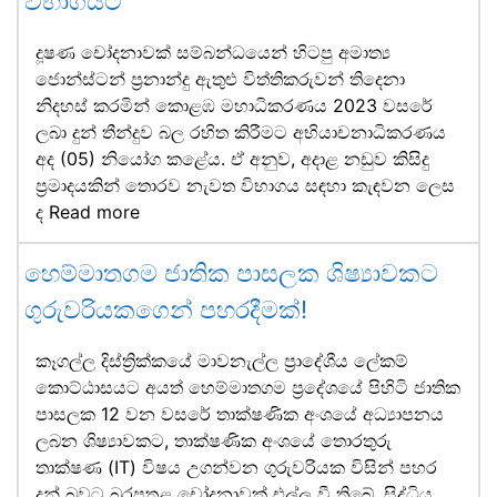
විභාගයට
දූෂණ චෝදනාවක් සම්බන්ධයෙන් හිටපු අමාත්‍ය
ජොන්ස්ටන් ප්‍රනාන්දු ඇතුළු විත්තිකරුවන් තිදෙනා
නිදහස් කරමින් කොළඹ මහාධිකරණය 2023 වසරේ
ලබා දුන් තීන්දුව බල රහිත කිරීමට අභියාචනාධිකරණය
අද (05) නියෝග කළේය. ඒ අනුව, අදාළ නඩුව කිසිදු
ප්‍රමාදයකින් තොරව නැවත විභාගය සඳහා කැඳවන ලෙස
ද
Read more
හෙම්මාතගම ජාතික පාසලක ශිෂ්‍යාවකට
ගුරුවරියකගෙන් පහරදීමක්!
කෑගල්ල දිස්ත්‍රික්කයේ මාවනැල්ල ප්‍රාදේශීය ලේකම්
කොට්ඨාසයට අයත් හෙම්මාතගම ප්‍රදේශයේ පිහිටි ජාතික
පාසලක 12 වන වසරේ තාක්ෂණික අංශයේ අධ්‍යාපනය
ලබන ශිෂ්‍යාවකට, තාක්ෂණික අංශයේ තොරතුරු
තාක්ෂණ (IT) විෂය උගන්වන ගුරුවරියක විසින් පහර
දුන් බවට බරපතළ චෝදනාවක් එල්ල වී තිබේ. සිද්ධිය