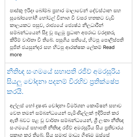
පාස්කු ඉරිදා බෝම්බ ප්‍රහාර මාලාවෙන් දේවස්ථාන සහ
සුඛෝපභෝගී හෝටල් විනාශ වී වසර හතකට වැඩි
කාලයකට පසුව, රාජ්‍යයේ ජ්‍යෙෂ්ඨ නිලධාරීන්
සම්බන්ධයෙන් සිදු වූ පළමු ප්‍රධාන අපරාධ වරදකරු
කිරීම් වාර්තා වී තිබේ. පසුගිය සතියේ, හිටපු පොලිස්පති
පූජිත් ජයසුන්දර සහ හිටපු ආරක්ෂක ලේකම්
Read
more
නීතිඥ සංගමයේ සභාපති රජීව් අමරසූරිය
සියලු චෝදනා පදනම් විරහිව ප්‍රතික්ෂේප
කරයි.
අල්ලස් හෝ දූෂණ චෝදනා විමර්ශන කොමිෂන් සභාව
වෙත තමන් සම්බන්ධයෙන් පැමිණිල්ලක් ඉදිරිපත් කර
ඇති බවට පළ වූ වාර්තා සම්බන්ධයෙන්, ශ්‍රී ලංකා නීතිඥ
සංගමයේ සභාපති නීතිඥ රජීව් අමරසූරිය සිය ප්‍රතිචාරය
ප්‍රකාශ කර තිබේ. සිය සමාජ මාධ්‍ය ගිණුම ඔස්සේ