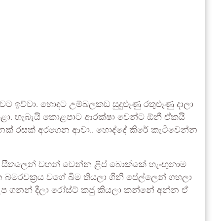
ළුවට ඉව්වා. හොඳට උම්බලකඩ සුදුළූණු රතුළූණු දාලා
ීසි කළා. හැබැයි කොළපාට ආරක්ෂා වෙන්ට ඕනී ඒකයි
්සනක් රසක් අරගෙන ආවා.. හොද්දේ කිරේ කැටිවෙන්න
ංගපු සීතලෙන් වහන් වෙන්න ළිප් බොක්කේ හැංඟුනාම
න බමරචක්‍රය වගේ බිම තියලා ගිනි පේල්ලෙන් ගහලා
ැප ගනන් දීලා රෝස්ට් කජු කියලා කන්නේ අන්න ඒ