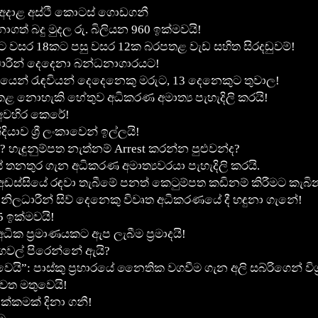
ට අදාළ අස්ථි කොටස් ගොඩගනී
ගත් බදු මුදල රු. බිලියන 960 ඉක්මවයි!
 වසර 18කට පසු වසර 12ක බරපතළ වැඩ සහිත සිරදඬුවම්!
ාරීන් දෙදෙනා බන්ධනාගාරයට!
යෙන් රැඳවියන් දෙදෙනෙකු මරුට, 13 දෙනෙකුට තුවාල!
ළ නොහැකි හේතුව අධිකරණ අමාත්‍ය පැහැදිලි කරයි!
ළ අවහිර කෙරේ!
ාව ශ්‍රී ලංකාවෙන් ඉල්ලයි!
ැඳුනුම්පත නැත්නම් Arrest කරන්න පුළුවන්ද?
 තනතුර ගැන අධිකරණ අමාත්‍යවරයා පැහැදිලි කරයි.
ස්සියේ රඳවා තැබීමේ පනත් කෙටුම්පත කඩිනම් කිරීමට කැබින
 නිලධාරීන් සිව් දෙනෙකු විවෘත අධි­ක­ර­ණ­යේ දී හඳුනා ගැනේ!
5 ඉක්මවයි!
ධික ප්‍රමාණයකට ඇප ලැබීම ප්‍රමාදයි!
ෙවල් පිරෙන්නේ ඇයි?
: පාස්කු ප්‍රහාරයේ නෛතික වගවීම ගැන අලි සබ්රිගෙන් විග්
ැවත මතුවෙයි!
දක්කමක් දිනා ගනී!