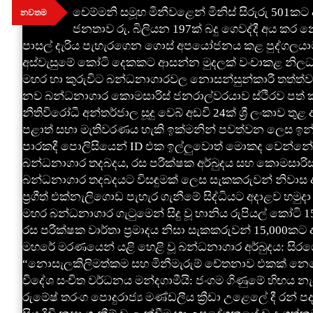
Skip
චෙම්මනි සමූහ මිනීවළෙන් මිනිස් සිරුරු 501ක
නවතම
to
ජනතාව රු. බිලියන 197ක් බදු ගෙවද්දී අය කර නො
content
පාසල් දැරිය පැහැරගෙන ගොස් අපයෝජනය කළ පුද්ගලයාට
අස්වැසුමේ කෝටි දෙකකට ආසන්න මුදලක් වංචාකළ නිලධ
මහර හා කුරුවිට බන්ධනාගාරවල නොසන්සුන්කාරී තත්ත්ව
නව බන්ධනාගාර කොමසාරිස් ජනරාල්වරයාව ස්ථිරව පත් ක
නීතිවිරෝධී අන්තර්ජාල සූදු වෙබ් අඩවි 24ක් ශ්‍රී ලංකාව තු
පළාත් සභා මැතිවරණය හැකි ඉක්මනින් පවත්වන ලෙස ඉන්දිය
පාරකදී පොලිසියෙන් ID එක ඉල්ලුවොත් මොකද වෙන්නේ? හ
බන්ධනාගාර තදබදය, රස පරීක්ෂක අර්බුදය සහ කොමසාරිස්
බන්ධනාගාර තදබදයට විසඳුමක් ලෙස සැකකරුවන් නිවාස අඩ
ප්‍රගීත් එක්නැලිගොඩ පැහැර ගැනීමේ සිද්ධියට අදාළව හමුදා
මහර බන්ධනාගාර ගැටුමෙන් සිදු වූ හානිය රුපියල් කෝටි 1
රස පරීක්ෂක වාර්තා ප්‍රමාදය නිසා සැකකරුවන් 15,000කට අ
මහරේ මරණයෙන් යළි හෙළි වූ බන්ධනාගාර අර්බුදය: සිරග
“නොසැලකිලිමත්කම සහ මිනීමැරුම් චේතනාව එකක් නෙවෙයි”
විදේශ සංචිත වර්ධනය මන්දගාමීයි: ජංගම ගිණුමේ හිඟය න
රුමේෂ් තරංග පොදුරාජ්‍ය මණ්ඩලීය ක්‍රීඩා උළෙලේ දී රන් ප