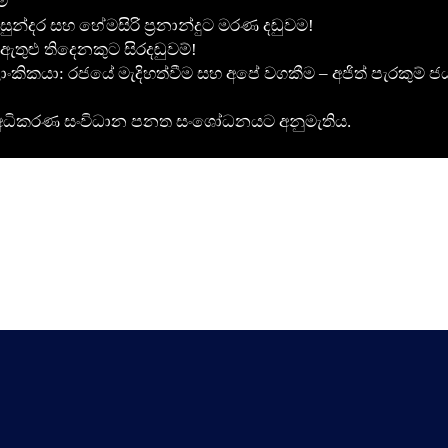
ම
ුන්දර සහ හේමසිරි ප්‍රනාන්දුට මරණ දඬුවම!
ඇතුළු තිදෙනකුට සිරදඬුවම්!
ාංකිකයා: රජයේ මැදිහත්වීම සහ අපේ වගකීම – අජිත් පැරකුම් ජ
රීමට අධිකරණ සංවිධාන පනත සංශෝධනයට අනුමැතිය.