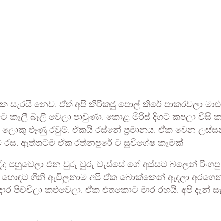
ව
ට එක සැරයි නෙව. ඒත් අපි කිරිකජු පොල් කිරේ පාකරවලා මා
ට කළුවට කෑලී බෑලී වෙලා පාවුණා. කොළ මිරිස් දිගට කපලා ව
නා ලොකු ළූණු රවුම්. ඒකයි රස්නේ ප්‍රමානය. ඒක වෙන ලස
ම රස. ඇත්තටම ඒක රත්නපුරේ ට සුවිශේෂ කෑමක්.
රුද්ද පහුවෙලා එන චුරු චුරු වැස්සේ ගේ අස්සට බලෙන් රි
ිටිකට හොඳට ගිනි ඇවිලුනාම අපි ඒක බොක්කෙන් ඇදලා අරගෙ
ාර පිච්චිලා කළුවෙලා. ඒක එතකොට මාර රහයි. අපි දැන් ස