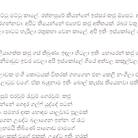
ලලා මට්ටු මට්ටු කාලේ. රත්නපුරේ කියන්නේ ඉස්සර කජු ඕසෙට
නවා. අපිට තියෙන්නේ එහෙව් කජු අතීතයක්. රබර වතු දම
ලාන් ලා පාටට හැරිලා රතුකහා වෙන කාලේ. අපි ඉතිං ඉස්කෝ
ගත්ත කජු ගස් තිබුණා. ඉඳලා හිටලා ඉතිං හොරෙන් කජු ගස
ල් නිමාඩුව ඉවර වෙලා අපි ඉස්කෝලේ ගියේ අත්වල කකුල්ව
වෙලාවක ජංගි කොටයක් විතරක් ගහගෙන එන කෙලි නංගිලා 
 ලාටුව වගේ. ඒක බැඳුනාම ඉතිං බොල් කැස්ස තියෙනවා ස
 එරවුම් රැවුම් ගෙරවුම්. කජු
්නේ ගෙදර ගල්ෆ් යුද්දේ පටන්
වා. සමහර දාක හොඳම යාලුවාට පූලමක්
ලාගෙන උදේට බලාගෙන ඉන්න. ඒ රෑට
ේ ළඟමයි තිබිණේ පාගොඩ මාමගේ
ලෙකක් වගේ එකක්. උදේට ඉතිං හරක්