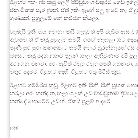
ඊළඟට ඉතිං අපි කජු ලෙලි පිච්චුවා ගංවතුරට ගෙඩ ඉග
ඒක ටිකක් සැර දුමක්. ඒත් ඉතිං ඇගේ පලු ආවේ නෑ ඒ ද
ගුණයක්. පුහුලමේ නේ කජ්ජන් කියලා.
හැබැයි ඉතිං ඔය මොනා කයි ගැහුවත් අපි වැඩිම ආසා
ඇහුවොත් ඒ කජු පුහුලම් තමයි. ගහේ නැඟලා කට දෙ
පැණි සුර සුරා කනකොට තමයි මොර හූරන්නැහේ රස ව
ඕසෙට කජු දෙනකොට පූලන් කාලා ඇතිවුණාම අපි පූල
අරගෙන එනවා. අරං ඇවිත් රවුම් රවුම් පෙති ගහනවා.
වතුර පදමට. ඊළඟට දෙහි. ඊළඟට රතු මිරිස් කුඩු.
ඊළඟට ගම්මිරිස් කුඩු. ඊළඟට ඉතිං සීනි, සීනි සුඟක් 
කරලා අරං කන්ද නැඟලා ගලක් උඩ වාඩිවුනාම දිව්‍
කන්දේ හොටේට උඩින්. ඒකයි පූලම් ආදරේ.
ඒත්