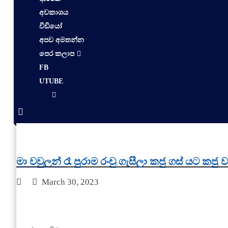
අවකාශය
වීඩියෝ
අපව අමතන්න
පෙර කලාප
FB
UTUBE
මා වවුලන් රෑ පුරාම රංචු ගැසීලා කජු ගස් යට කජු ව
March 30, 2023