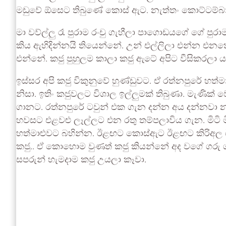
මඩුවේ ඕසෙට තිබුණේ කොස් ඇට. නැත්තං කොට්ටම්බා.
මා වව්ල්ලු රෑ පුරාම රංචු ගැහීලා පාගොඩයගේ ගේ පුරාම
කිය ඇහිදින්නයි තියෙන්නේ. උන් එල්ලිලා එන්න එන
එන්නේ. කජු පුහුලම කාලා කජු ඇටේ අපිට වීසිකරලා
ඉස්සර අපි කජු විකුනුවේ හුණ්ඩුවට. ඒ රත්නපුරේ හත
නිසා. ඉතිං කජුවලට විශාල ඉල්ලුමක් තිබුණා. මැණි
ගානට. රත්නපුරේ ටවුන් එක ගැන දන්න අය දන්නවා 
හවසට එළවළු ලෑල්ලට එන රතු තම්පලාවිය ගැන. මිටි 
හත්මාළුවට බහින්න. ඊළඟට කොස්ඇට ඊළඟට කිරිඅල ඊළ
කජු.. ඒ කොහොම වුණත් කජු කියන්නේ අද වගේ ගරු ගා
සපරුන් හැමදාම කජු උයලා කෑවා.