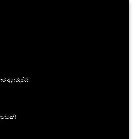
ට් අනුමැතිය
‍රහයක්!