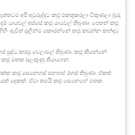
. ඇත්තටම අපි අවුරුද්දට කජු එකතුකරලා විකුණලා බූරු
් යායවල් අස්සේ කජු යායවල් තිබුණා. පෙතන් කජු
ලේ ගිහිං ඇවිත් මුලින්ම කොරන්නේ කජු කඩන්න කන්දට
් සුද්ධ කරපු වෙලාවල් තිබුණා. කජු කියන්නේ
ල කජු මතක සලකුණු තියාගෙන.
එක්ක කජු සෙනෙහස් සනහස් රහස් තිබුණා. ඒකත්
තියක් දෙකක්. ඒවා තමයි කජු සෙනෙහේ මතක.