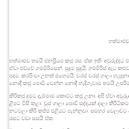
හත්මාළු
හත්මාළුව තමයි ජනප්‍රියම කජු රස. ඒක ඉතිං අවුරුද්ද
ඒවා එව්වේ ගම්මිරිසෙන්. සුදුම සුදුයි. ගම්මිරිස් ඇ
පදම. කරපිංචා උනත් එහෙමයි. චරස් චරස් ගාලා හැපු
නොදී කජු පොඩි වෙන්න නොදී හැදිගෑවාම තමයි උපරී
කිරිකජු දුමට දැම්මාම කොට්ට කජු උනා. අපි ඒවා අවු
ළිපට වීසි කළා. චූස් ගාලා පොඩි සද්දයක් දාලා කිර
නටවලා කිරි කජ්ජ එළියට පැන්නුවා. සමහර වෙලාවට ද
රසට වඩා සසයි ඒක.