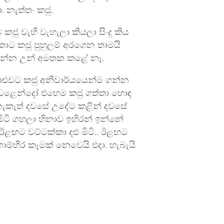
 නැත්තං කජු.
 කජු වැහි වැහැලා කියලා සිංදු කිය
කොට කජු පුහුලම් අරගෙන තාමයි
 යන්න උන් අමතක කළේ නෑ.
්මාළුවට කජු අනිවාර්යයෙන්ම ගන්න
ක් වෙළෙන්දෝ එහෙම කජු ගත්තා හොඳ
නැකැත් දවසේ උදේට කළින් දවසේ
මිටි ගහලා හිනාව ඉහිරන් ඉන්නේ
ඟට වට්ටක්කා දළු මිටි.. ඊළඟට
ම්භීර කෑමක් නෙවෙයි එදා. හැබැයි