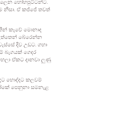
ිල්ලෙන හෝහපුට්ටන්ට.
ුම නිසා. ඒ කජ්ජේ තවත්
වකින් කෑවේ මොනාද
පැත්තෙන් බේරෙන්න
ැස්සේ දිව උඩට. ගහා
ම් බැගයක් ගෙදර
 ගහලා ඒකට දානවා ලුණු
හොඳට හොද්දට කලවම්
යලෝකේ පෙනුනා සමනැළ