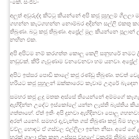
-කේ. සංජීව-
අලුත් අවුරුද්ද කිට්ටු කියන්නේ අපි කජු පුහුලම් ගි
ගහන්න කැටගහන්න නොම්බර අදින්න සල්ලි එකතු කරගන්
තිබුණා. බටු කජු තිබුණා. අප්‍රේල් මුල කියන්නෙ පූ
නඟින එක.
අපි අපිටම නම් කරගත්ත කොලු කෙලි සනුහරේ නමට ලියා
නඩුවක්, කිරි ගෑවුණාම වනවෙනවා හම යනවා. අප්‍රේ
අපිට ඉස්සර පොඩි කාලේ කජු රණ්ඩු තිබුණා. තවත් 
හරියට කජු පුහුලන් ඔක්කාරෙට කෑවාම උගුරේ බැඳෙන
සමහර කජු ළදු මතක අස්සේ තියෙන්නේ අම්මගේ කෑගැසුම්
ඇහිදින්න උදේට ඉස්කෝලේ යන්න ලෑස්ති බෑස්තිය කියන
ගත්තාහේ. ඒත් ඉතිං අපි දූනවා ඇහිදිනවා පොලු ගහන
අරන් යනෝ. සමහර දැවැන්ත ගස් තිබුණා කජු බිම හ
වව්ලු හොඳට ඒ ගස්වල එල්ලිලා ඉන්න නිසා. අපේ ග
හරක් ගාලා ඒක කනු උස්සපු වහලේ ටකරම් තිබ්බ හෝ