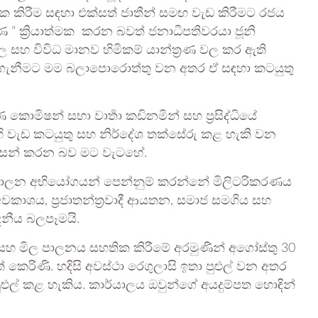
ික කිරීම සඳහා එක්සත් ජාතීන් සමඟ වැඩ කිරීමට රජය
ණ ” ක්‍රියාත්මක කරන බවත් ජනාධිපතිවරයා ජූනි
වල සහ විවිධ මානව හිමිකම් යාන්ත්‍රණ වල කර ඇති
ර්ග ගැනීමට මම බලාපොරොත්තු වන අතර ඒ සඳහා කටයුතු
ොමිෂන් සභා වාර්‍තා කඩිනමින් සහ ප්‍රසිද්ධියේ
එහි වැඩ කටයුතු සහ නිර්දේශ තක්සේරු කළ හැකි වන
වසන් කරන බව මට වැටහේ.
හා පාලන අභියෝගයන් පෙන්නුම් කරන්නේ මිලිටරිකරණය
වකාශය, ප්‍රජාතන්ත්‍රවාදී ආයතන, සමාජ සමගිය සහ
නීය බලපෑමයි.
ය සහ මිල පාලනය සහතික කිරීමේ අරමුණින් අගෝස්තු 30
ත් කෙරිණි. හදිසි අවස්ථා රෙගුලාසි ඉතා පුළුල් වන අතර
පුළුල් කළ හැකිය. කාර්යාලය ඔවුන්ගේ අයදුම්පත හොඳින්