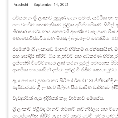
September 14, 2021
Arachchi
වර්තමාන ශ්‍රී ලංකාව මුහුණ දෙන සමාජ, ආර්ථික 
සහ වගවීම නොමැතිකම මූලික අයිතිවාසිකම්, සිවිල් අ
තිරසාර සංවර්ධනය කෙරෙහි අඛණ්ඩව බලපාන විඛාද
කොමසාරිස්වරිය වන මිෂෙල් බැචලෙට් මහත්මිය පව
එමෙන්ම ශ්‍රි ලංකාවේ මානව හිමිකම් ආරක්ෂකයින්, මා
සහ සෝදිසි කිරීම, බිය ගැන්වීම සහ අධිකරණ හිරි
ප්‍රතිපත්ති විවේචනයට ලක් කරන පුළුල් පරාසයක පිරිස්
ආගමික නායකයින් දක්වා පුළුල් වී තිබීම කනගාටුවට
ඇය මේ බව ප්‍රකාශ කර සිටියේ ඊයේ (13) ජිනීවාහිදී
සැසිවාරයට ශ්‍රී ලංකාව පිලිබඳ සිය වාචික වාර්තාව ඉදි
වැඩිදුරටත් ඇය ඉදිරිපත් කළ වාර්තාව මෙසේය.
ශ්‍රී ලංකාව පිළිබඳ මානව හිමිකම් කවුන්සිලය සහ 
යාවත්කාලීන කිරීම ගැන මම සතුටු වෙමි. මෙම යාවත්