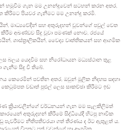
ින් හමුවීම ගැන මම උනන්දුවෙන් සටහන් කරන අතර,
ිවෘත කිරීමට පියවර ගැනීමට මම උනන්දු කරමි.
, මාධ්‍යවේදීන් සහ අතුරුදහන් වූවන්ගේ පවුල් වෙත
ැර කිරීම අඛණ්ඩව සිදු වූවා පමණක් නොව, රජයේ
යයින්, ශාස්ත්‍රාලිකයින්, වෛද්‍ය වෘත්තිකයන් සහ ආගමික
ලෙස බලය යෙදවීම සහ නිරෝධායන මධ්‍යස්ථාන තුළ
ැනීම සිදු වී තිබේ.
ාදනය කෙරෙමින් පවතින අතර, ඔවුන් මූලික නිදහස සඳහා
. කෙටුම්පත වඩාත් පුළුල් ලෙස සාකච්ඡා කිරීමට ඉඩ
ක්‍රියාවලීන්ගේ වර්ධනයන් ගැන මම සැලකිලිමත්
රයෙන් අතුරුදහන් කිරීමේ සිද්ධියේදී හිටපු නාවික
පැවරීමට නීතිපතිවරයා ගත් තීරණය ද ඊට ඇතුළත් ය.
්‍රහාරයෙන් විපතට පත් වූවන්ගේ හා ආගමික