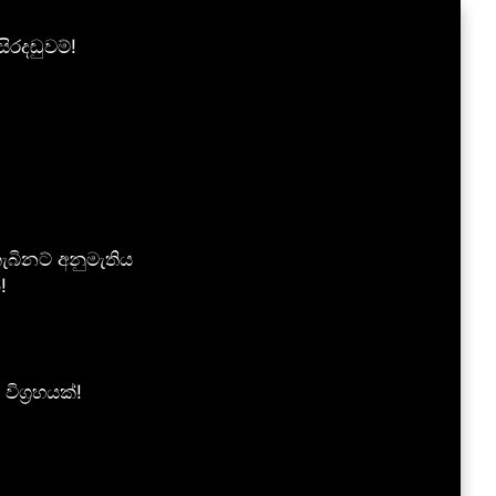
රදඬුවම්!
බිනට් අනුමැතිය
!
ග්‍රහයක්!