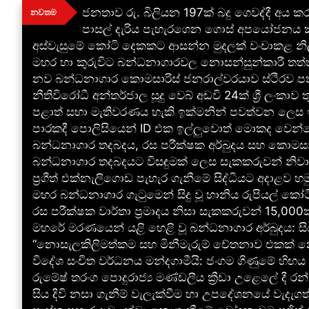
Skip
ජනතාව රු. බිලියන 197ක් බදු ගෙවද්දී අය ක
නවතම
to
පාසල් දැරිය පැහැරගෙන ගොස් අපයෝජනය කළ
content
අස්වැසුමේ කෝටි දෙකකට ආසන්න මුදලක් වංචාකළ නි
මහර හා කුරුවිට බන්ධනාගාරවල නොසන්සුන්කාරී තත්ත
නව බන්ධනාගාර කොමසාරිස් ජනරාල්වරයාව ස්ථිරව පත්
නීතිවිරෝධී අන්තර්ජාල සූදු වෙබ් අඩවි 24ක් ශ්‍රී ලංකා
පළාත් සභා මැතිවරණය හැකි ඉක්මනින් පවත්වන ලෙස ඉන්ද
පාරකදී පොලිසියෙන් ID එක ඉල්ලුවොත් මොකද වෙන්නේ
බන්ධනාගාර තදබදය, රස පරීක්ෂක අර්බුදය සහ කොමසාරි
බන්ධනාගාර තදබදයට විසඳුමක් ලෙස සැකකරුවන් නිවාස
ප්‍රගීත් එක්නැලිගොඩ පැහැර ගැනීමේ සිද්ධියට අදාළව හමු
මහර බන්ධනාගාර ගැටුමෙන් සිදු වූ හානිය රුපියල් කෝට
රස පරීක්ෂක වාර්තා ප්‍රමාදය නිසා සැකකරුවන් 15,000ක
මහරේ මරණයෙන් යළි හෙළි වූ බන්ධනාගාර අර්බුදය: ස
“නොසැලකිලිමත්කම සහ මිනීමැරුම් චේතනාව එකක් නෙවෙය
විදේශ සංචිත වර්ධනය මන්දගාමීයි: ජංගම ගිණුමේ හිඟය
රුමේෂ් තරංග පොදුරාජ්‍ය මණ්ඩලීය ක්‍රීඩා උළෙලේ දී රන
සිය දිවි නසා ගැනීම් වැලැක්වීම හා උපදේශනයේ වැදැග