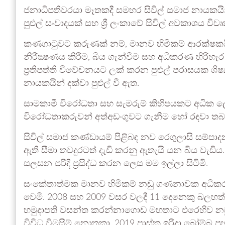
ජනාධිපතිවරයා මෑතකදී සමහර සිවිල් සමාජ නායකය
පුළුල් සංවාදයක් සහ ශ්‍රී ලංකාවේ සිවිල් අවකාශය ව
කණගාටුවට කරුණක් නම්, මානව හිමිකම් ආරක්ෂකයින්
නිරීක්‍ෂණය කිරීම, බිය ගැන්වීම සහ අධිකරණ හිරිහ
ප්‍රතිපත්ති විවේචනයට ලක් කරන පුළුල් පරාසයක ශිෂ්‍
නායකයින් දක්වා පුළුල් වී ඇත.
සාමකාමී විරෝධතා සහ සැමරුම් කිහිපයකට අධික 
විරෝධතාකරුවන් අත්අඩංගුවට ගැනීම හෝ රඳවා තබා ග
සිවිල් සමාජ කණ්ඩායම් පිළිබඳ නව රෙගුලාසි සම්ප
ඇති සීමා තවදුරටත් දැඩි කරනු ඇතැයි යන බිය වැඩිය
සලසන පරිදි ප්‍රසිද්ධ කරන ලෙස මම ඉල්ලා සිටිමි.
සංකේතාත්මක මානව හිමිකම් නඩු ගණනාවක අධිකරණ 
වෙමි. 2008 සහ 2009 වසර වලදී 11 දෙනෙකු බලහත්කා
හමුදාපති වසන්ත කරන්නාගොඩ මහතාට එරෙහිව නඩු 
විවිධ විමසීම් නොතකා, 2019 පාස්කු ඉරිදා බෝම්බ ප