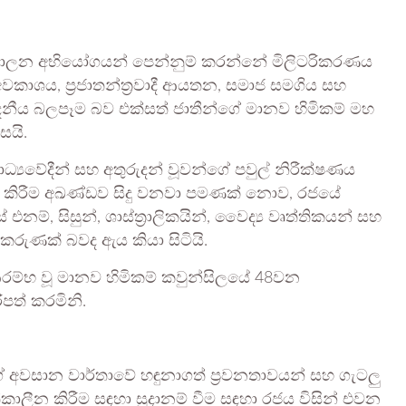
හා පාලන අභියෝගයන් පෙන්නුම් කරන්නේ මිලිටරිකරණය
වකාශය, ප්‍රජාතන්ත්‍රවාදී ආයතන, සමාජ සමගිය සහ
නීය බලපෑම බව එක්සත් ජාතීන්ගේ මානව හිමිකම් මහ
සයි.
ධ්‍යවේදීන් සහ අතුරුදන් වූවන්ගේ පවුල් නිරීක්ෂණය
හැර කිරීම අඛණ්ඩව සිදු වනවා පමණක් නොව, රජයේ
 එනම්, සිසුන්, ශාස්ත්‍රාලිකයින්, වෛද්‍ය වෘත්තිකයන් සහ
 කරුණක් බවද ඇය කියා සිටියි.
 ආරම්භ වූ මානව හිමිකම් කවුන්සිලයේ 48වන
රිපත් කරමිනි.
මගේ අවසාන වාර්තාවේ හඳුනාගත් ප්‍රවනතාවයන් සහ ගැටලු
කාලීන කිරීම සඳහා සූදානම් වීම සඳහා රජය විසින් එවන