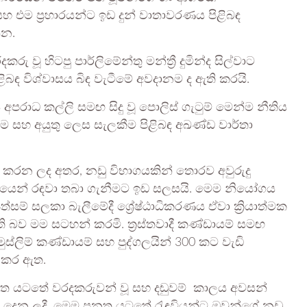
හ එම ප්‍රහාරයන්ට ඉඩ දුන් වාතාවරණය පිළිබඳ
්න.
ූ හිටපු පාර්ලිමේන්තු මන්ත්‍රී දුමින්ද සිල්වාට
ළිබඳ විශ්වාසය බිඳ වැටීමේ අවදානම ද ඇති කරයි.
‍ය අපරාධ කල්ලි සමඟ සිදු වූ පොලිස් ගැටුම් මෙන්ම නීතිය
වීම සහ අයුතු ලෙස සැලකීම පිළිබඳ අඛණ්ඩ වාර්තා
ත් කරන ලද අතර, නඩු විභාගයකින් තොරව අවුරුදු
යෙන් රඳවා තබා ගැනීමට ඉඩ සලසයි. මෙම නියෝගය
්සම් සලකා බැලීමේදී ශ්‍රේෂ්ඨාධිකරණය ඒවා ක්‍රියාත්මක
ි බව මම සටහන් කරමි. ත්‍රස්තවාදී කණ්ඩායම් සමඟ
ලිම් කණ්ඩායම් සහ පුද්ගලයින් 300 කට වැඩි
ත කර ඇත.
ේ පනත යටතේ වරදකරුවන් වූ සහ දඬුවම් කාලය අවසන්
 දෙන ලදී. මෙම පනත යටතේ රැඳවියන්ට ඔවුන්ගේ නඩු