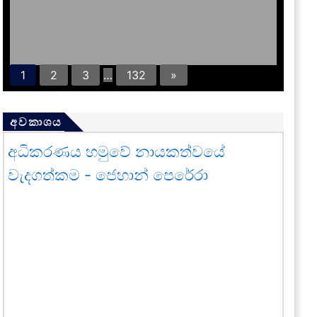
1
2
3
…
132
»
අවකාශය
අධිකරණය හමුවේ නායකත්වයේ
වැදගත්කම - ජෙහාන් පෙරේරා