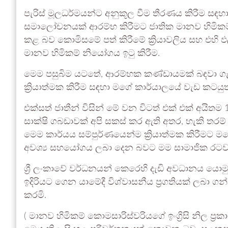
පැරිස් මූලධර්මයන්ට අනුකූල වීම තීරණය කිරීම සඳ
සමාලෝචනයක් ආරම්භ කිරීමට ජාතික මානව හිමි
කළ බව කොමිසමේ පත් කිරීමේ ක්‍රියාවලිය සහ එහි 
මානව හිමිකම් නියෝගය ඉටු කිරීම.
මෙම පසුබිම යටතේ, ආරම්භක කණ්ඩායමක් බඳවා ග
ක්‍රියාත්මක කිරීම සඳහා මගේ කාර්යාලයේ වැඩ කටයුත
එක්සත් ජාතීන් විසින් මේ වන විටත් එක් එක් අයිත
සාක්ෂි ගබඩාවක් අපි සකස් කර ඇති අතර, හැකි තරම්
මෙම කාර්යය සම්පුර්ණයෙන්ම ක්‍රියාත්මක කිරීමට මග
අවශ්‍ය සහයෝගය ලබා දෙන බවට මම සාමාජික රටවලින
ශ්‍රී ලංකාවේ වර්ධනයන් කෙරෙහි දැඩි අවධානය යොම
ඉදිරියට ගෙන යාමේදී විශ්වාසනීය ප්‍රගතියක් ලබා ග
කරමි.
( මානව හිමිකම් කොමසාරිස්වරියගේ ඉංග්‍රිසි නිල ප්