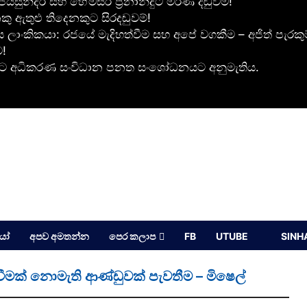
යසුන්දර සහ හේමසිරි ප්‍රනාන්දුට මරණ දඬුවම!
ු ඇතුළු තිදෙනකුට සිරදඬුවම්!
ය ලාංකිකයා: රජයේ මැදිහත්වීම සහ අපේ වගකීම – අජිත් පැරකු
ට!
කිරීමට අධිකරණ සංවිධාන පනත සංශෝධනයට අනුමැතිය.
යෝ
අපව අමතන්න
පෙර කලාප
FB
UTUBE
SINH
ගවීමක් නොමැති ආණ්ඩුවක් පැවතීම – මිෂෙල්