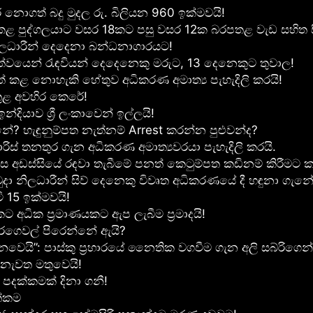
ර නොගත් බදු මුදල රු. බිලියන 960 ඉක්මවයි!
 පුද්ගලයාට වසර 18කට පසු වසර 12ක බරපතළ වැඩ සහිත සි
ලධාරීන් දෙදෙනා බන්ධනාගාරයට!
්වයෙන් රැඳවියන් දෙදෙනෙකු මරුට, 13 දෙනෙකුට තුවාල!
 කළ නොහැකි හේතුව අධිකරණ අමාත්‍ය පැහැදිලි කරයි!
ව තුළ අවහිර කෙරේ!
ියාව ශ්‍රී ලංකාවෙන් ඉල්ලයි!
? හැඳුනුම්පත නැත්නම් Arrest කරන්න පුළුවන්ද?
ස් තනතුර ගැන අධිකරණ අමාත්‍යවරයා පැහැදිලි කරයි.
 අඩස්සියේ රඳවා තැබීමේ පනත් කෙටුම්පත කඩිනම් කිරීමට කැ
දා නිලධාරීන් සිව් දෙනෙකු විවෘත අධි­ක­ර­ණ­යේ දී හඳුනා ගැනේ
ි 15 ඉක්මවයි!
ට අධික ප්‍රමාණයකට ඇප ලැබීම ප්‍රමාදයි!
ිරගෙවල් පිරෙන්නේ ඇයි?
ි”: පාස්කු ප්‍රහාරයේ නෛතික වගවීම ගැන අලි සබ්රිගෙන් වි
 නැවත මතුවෙයි!
් පදක්කමක් දිනා ගනී!
ත්කම