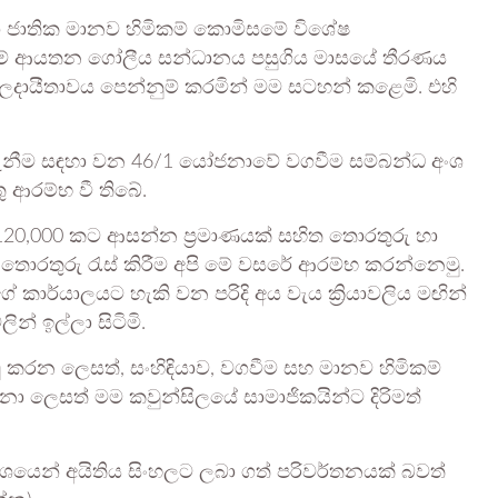
හා ජාතික මානව හිමිකම් කොමිසමේ විශේෂ
කම් ආයතන ගෝලීය සන්ධානය පසුගිය මාසයේ තීරණය
ඵලදායීතාවය පෙන්නුම් කරමින් මම සටහන් කළෙමි. එහි
ැනීම සඳහා වන 46/1 යෝජනාවේ වගවීම සම්බන්ධ අංශ
ු ආරම්භ වී තිබේ.
ම 120,000 කට ආසන්න ප්‍රමාණයක් සහිත තොරතුරු හා
 තොරතුරු රැස් කිරීම අපි මේ වසරේ ආරම්භ කරන්නෙමු.
ේ කාර්යාලයට හැකි වන පරිදි අය වැය ක්‍රියාවලිය මඟින්
් ඉල්ලා සිටිමි.
ු කරන ලෙසත්, සංහිඳියාව, වගවීම සහ මානව හිමිකම්
න්නා ලෙසත් මම කවුන්සිලයේ සාමාජිකයින්ට දිරිමත්
‍රකාශයෙන් අයිතිය සිංහලට ලබා ගත් පරිවර්තනයක් බවත්