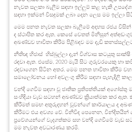
නැවත සලකා බැලීම සඳහා ඉල්ලුම් කළ හැකි උපදේශක
සඳහා ඉක්මන් විසඳුමක් ලබා දෙන ලෙස මම ඉල්ලා සිටි
මෙම පනත නැවත සලකා බැලීමේ අදහස රජය විසින් ත
ද ස්ථාපිත කර ඇත, කෙසේ වෙතත් මිනිසුන් අත්අඩං
අඛණ්ඩව භාවිතා කිරීම පිළිබඳව මම දැඩි කනස්සල්ලට 
නීතිඥ හිජාස් හිස්බුල්ලා දැන් විශ්වාස කටයුතු ස
රඳවා ඇත. එසේම, 2020 මැයි සිට ගුරුවරයෙකු හා ක
රඳවාගෙන සිටින අතර, මෙම පනත භාවිතා කිරීම වහා
සමාලෝචනය හෝ අවලංගු කිරීම සඳහා පැහැදිලි කාලර
වන්දි ගෙවීම සඳහා වූ ජාතික ප්‍රතිපත්තියක් අගෝස්
සංහිඳියා වැඩ සටහන් අඛණ්ඩව ක්‍රියාත්මක කර ඇත. ක
කිරීමත් සමඟ අතුරුදහන් වූවන්ගේ කාර්යාලය ද අඛණ්ඩව
කිරීමට එය අවශ්‍ය වේ. විනිවිද පෙනෙන, වින්දිතයින් කේ
ප්‍රවේශයන්ගේ වැදගත්කම සහ වන්දි ගෙවීමේ වැඩ සටහන
මම නැවත අවධාරණය කරමි.