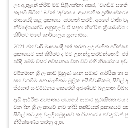
ලද ඇතුළත් කිරීම් මම පිළිගන්නා අතර, “වගවීම සහත
කැපවී සිටින” බවත් “අවශ්‍යය ආයතනික ප්‍රතිසංස්කර
මාසයේදී කළ ප්‍රකාශය සටහන් කරමි. අපගේ වාර්‍තා 
නිර්දේශයන්ට අනුකූලව ඒ සඳහා නිශ්චිත ක්‍රියාමා
කිරීමට මගේ කාර්යාලය සූදානම්ය.
2021 ජනවාරි මාසයේදී පත් කරන ලද ජාතික පරීක්ෂණ ක
ප්‍රකාශයට පත් කිරීමට ද මම උනන්දු කරවන්නෙමි, 
පරිදි මෙම වසර අවසානය වන විට එහි නියෝගය අ
වර්තමාන ශ්‍රී ලංකාව මුහුණ දෙන සමාජ, ආර්ථික 
සහ වගවීම නොමැතිකම මූලික අයිතිවාසිකම්, සිවිල් අ
තිරසාර සංවර්ධනය කෙරෙහි අඛණ්ඩව බලපාන විඛාද
දැඩි ආර්ථික අවපාතය මධ්‍යයේ ආහාර සුරක්‍ෂිතතාව
වන දින ශ්‍රී ලංකාවේ නව හදිසි තත්වයක් ප්‍රකාශයට ප
සිවිල් කටයුතු වලදී හමුදාවේ කාර්යභාරය තවදුරටත් 
නිරීක්ෂණය කරනු ඇත.