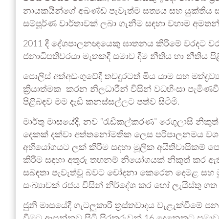
නායකයින්ගේ අඛණ්ඩ පැවැත්ම සත්‍යය සහ යුක්තිය ස
සම්පූර්ණ වාර්තාවක් ලබා ගැනීම සඳහා වහාම අමතන
2011 දී දේශපාලනඥයෙකු ඝාතනය කිරීමේ වරදට වරදකරු ව
ජනාධිපතිවරයා මෑතකදී සමාව දීම නීතිය හා නීතිය පි
පොලිස් අත්අඩංගුවේදී තවදුරටත් මිය යාම සහ මත්ද්‍රව්
ක්‍රියාත්මක කරන නිලධාරීන් විසින් වධහිංසා පැමිණ
පිළිබඳව මම දැඩි කනස්සල්ලට පත්ව සිටිමි.
මාර්තු මාසයේදී, නව “රැඩිකල්කරණ” රෙගුලාසි නිකු
දෙකක් දක්වා අත්තනෝමතික ලෙස පරිපාලනමය වශ
අභියෝගයට ලක් කිරීම සඳහා මූලික අයිතිවාසිකම් පෙත
කිරීම සඳහා අතුරු තහනම් නියෝගයක් නිකුත් කර ඇත
සබඳතා පැවැත්වූ බවට චෝදනා කෙරෙන දෙමළ සහ මුස්
සංඛ්‍යාවක් රජය විසින් නිර්දේශ කර හෝ ලැයිස්තු ග
ජුනි මාසයේදී ගැටලුකාරී ත්‍රස්තවාදය වැළැක්වීම
වීමට ආසන්නව සිටි සිරකරුවන් 16 දෙනෙකුට සමාව