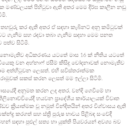
 මණ්ඩලයක් පිහිටුවා ඇති අතර මෙම දීර්ඝ කාලීන නඩු
මි.
හවුරු කර ඇති අතර ඒ සඳහා කැබිනට් අනු කමිටුවක්
ගුවට ගැනීම සහ රඳවා තබා ගැනීම සඳහා මෙම පනත
පත්ව සිටිමි.
ාක්ෂි නොමැතිව අධිකරණය යටතේ මාස 16 ක් නීතිය යටතේ
වියෙකු වන අහ්නාෆ් ජසීම් කිසිදු චෝදනාවක් නොමැතිව
ම අත්හිටුවන ලෙසත්, එහි සවිස්තරාත්මක
ාමුවක් සකස් කරන ලෙසත් මම ඉල්ලා සිටිමි.
තු මාසයේදී අනුමත කරන ලද අතර, වන්දි ගෙවීමේ හා
ිලිනොච්චියේදී හයවන ප්‍රාදේශීය කාර්යාලයක් විවෘත
 ක්‍රියාත්මක වූ නමුත් වින්දිතයින් අතර විශ්වාසය ඇති
න්ද්‍ර කරගත් සහ ස්ත්‍රී පුරුෂ භාවය පිළිබඳ සංවේදී
් සඳහා පුළුල් සත්‍ය හා යුක්ති පියවරයන් අවශ්‍ය බව