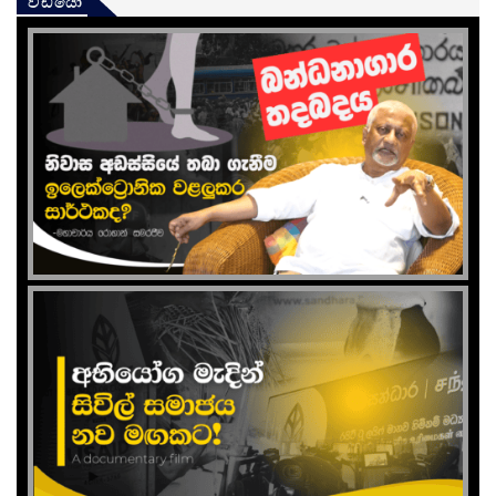
වීඩියෝ