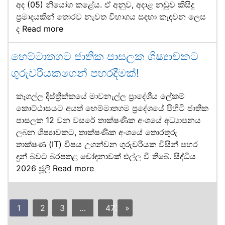
අද (05) නියෝග කළේය. ඒ අනුව, අදාළ නඩුව කිසිදු
ප්‍රමාදයකින් තොරව නැවත විභාගය සඳහා කැඳවන ලෙස
ද
Read more
හෙම්මාතගම ජාතික පාසලක ශිෂ්‍යාවකට
ගුරුවරියකගෙන් පහරදීමක්!
කෑගල්ල දිස්ත්‍රික්කයේ මාවනැල්ල ප්‍රාදේශීය ලේකම්
කොට්ඨාසයට අයත් හෙම්මාතගම ප්‍රදේශයේ පිහිටි ජාතික
පාසලක 12 වන වසරේ තාක්ෂණික අංශයේ අධ්‍යාපනය
ලබන ශිෂ්‍යාවකට, තාක්ෂණික අංශයේ තොරතුරු
තාක්ෂණ (IT) විෂය උගන්වන ගුරුවරියක විසින් පහර
දුන් බවට බරපතළ චෝදනාවක් එල්ල වී තිබේ. සිද්ධිය
2026 ජූලි
Read more
1
2
3
…
473
»