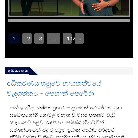
1
2
3
…
132
»
අවකාශය
අධිකරණය හමුවේ නායකත්වයේ
වැදගත්කම - ජෙහාන් පෙරේරා
පාස්කු ඉරිදා බෝම්බ ප්‍රහාර මාලාවෙන් දේවස්ථාන සහ
සුඛෝපභෝගී හෝටල් විනාශ වී වසර හතකට වැඩි
කාලයකට පසුව, රාජ්‍යයේ ජ්‍යෙෂ්ඨ නිලධාරීන්
සම්බන්ධයෙන් සිදු වූ පළමු ප්‍රධාන අපරාධ වරදකරු
කිරීම් වාර්තා වී තිබේ. පසුගිය සතියේ, හිටපු පොලිස්පති