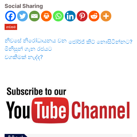
Social Sharing
නවතම
නිවසේ නිරෝධායනය වන
ජෝර්ජ් කිට් නොසිටින්නට?
මිනිසුන් ගැන රජයට
වගකීමක් නැද්ද?