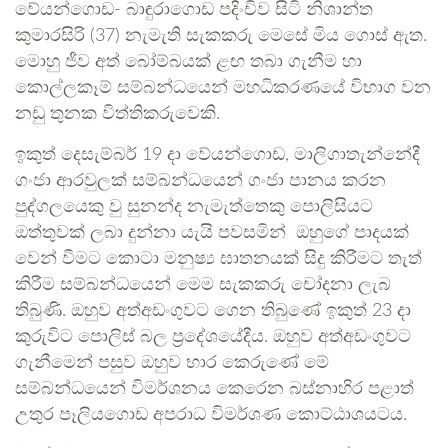
වේයන්ගොඩ- බාඳුරාගොඩ පදිංචිව සිටි නිශාන්ත
කුමාරසිරි (37) නැමැති සැකකරු මෙසේ මිය ගොස් ඇත.
මොහු ජීව අත් බෝම්බයක් ළඟ තබා ගැනීම හා
කොල්ලකෑම් සම්බන්ධයෙන් මහධිකරණයේ විභාග වන
නඩු තුනක විත්තිකරුවෙකි.
ඉකුත් දෙසැම්බර් 19 දා වේයන්ගොඩ, මාලිගාතැන්නේදී
ගංජා ආරවුලක් සම්බන්ධයෙන් ගංජා පානය කරන
පුද්ගලයෙකු වු සුනන්ද නැමැත්තෙකු පොලිසියට
ඔත්තුවක් ලබා දුන්නා යැයි පවසමින් ඔහුගේ පාදයක්
වෙන් වීමට කොටා මනුෂ්‍ය ඝාතනයක් සිදු කිරීමට තැත්
කිරීම සම්බන්ධයෙන් මෙම සැකකරු චෝදනා ලැබ
තිබුණි. ඔහුව අත්අඩංගුවට ගෙන තිබුණේ ඉකුත් 23 දා
කුරුවිට පොලිස් බල ප්‍රදේශයේදීය. ඔහුව අත්අඩංගුවට
ගැනීමෙන් පසුව ඔහුව භාර කෙරුණේ මේ
සම්බන්ධයෙන් විමර්ශනය කෙරෙන බස්නාහිර පළාත්
උතුර පෑලියගොඩ අපරාධ විමර්ශණ කොට්ඨාශයටය.