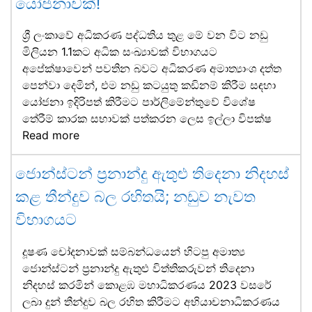
යෝජනාවක්!
ශ්‍රී ලංකාවේ අධිකරණ පද්ධතිය තුළ මේ වන විට නඩු
මිලියන 1.1කට අධික සංඛ්‍යාවක් විභාගයට
අපේක්ෂාවෙන් පවතින බවට අධිකරණ අමාත්‍යාංශ දත්ත
පෙන්වා දෙමින්, එම නඩු කටයුතු කඩිනම් කිරීම සඳහා
යෝජනා ඉදිරිපත් කිරීමට පාර්ලිමේන්තුවේ විශේෂ
තේරීම් කාරක සභාවක් පත්කරන ලෙස ඉල්ලා විපක්ෂ
Read more
ජොන්ස්ටන් ප්‍රනාන්දු ඇතුළු තිදෙනා නිදහස්
කළ තීන්දුව බල රහිතයි; නඩුව නැවත
විභාගයට
දූෂණ චෝදනාවක් සම්බන්ධයෙන් හිටපු අමාත්‍ය
ජොන්ස්ටන් ප්‍රනාන්දු ඇතුළු විත්තිකරුවන් තිදෙනා
නිදහස් කරමින් කොළඹ මහාධිකරණය 2023 වසරේ
ලබා දුන් තීන්දුව බල රහිත කිරීමට අභියාචනාධිකරණය