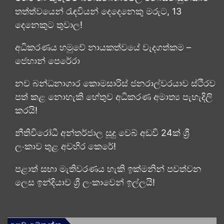
තත්ත්වයෙන් රැඳවියන් දෙදෙනෙකු මරුට, 13
දෙනෙකුට තුවාල!
අධිකරණය හමුවේ නායකත්වයේ වැදගත්කම –
ජෙහාන් පෙරේරා
නව බන්ධනාගාර කොමසාරිස් ජනරාල්වරයාව ස්ථිරව
පත් කළ නොහැකි හේතුව අධිකරණ අමාත්‍ය පැහැදිලි
කරයි!
නීතිවිරෝධී අන්තර්ජාල සූදු වෙබ් අඩවි 24ක් ශ්‍රී
ලංකාව තුළ අවහිර කෙරේ!
පළාත් සභා මැතිවරණය හැකි ඉක්මනින් පවත්වන
ලෙස ඉන්දියාව ශ්‍රී ලංකාවෙන් ඉල්ලයි!