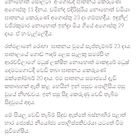
නොහොත් සොල්ටා අංගොඩදී ඝාතනය කෙරුණේ
අගොස්තු 11 දිනය. චමින්ද එදිරිසුරිය නොහොත් චමීයා
ඝාතනය කෙරුණේ අගොස්තු 23 දා ගම්පහදීය. ඉඳුනිල්
වජිරකුමාර නොහොත් ඉන්ද්‍රා මිය ගියේ අගොස්තු 29
දාය. ඒ හංවැල්ලේදීය.
රත්මලානේ රොහා ඝාතනය වුයේ සැප්තැම්බර් 23 දාය.
පාතාලයේ ගොඩ් ෆාදර් ලෙස සැලකු සමරසිංහ
ආරච්චිලාගේ මධුෂ් ලක්ෂිත නොහොත් මාකඳුරේ මධුෂ්
දෙමටගොටදී වෙඩි තබා ඝාතනය කෙරුණේ
ඔක්තෝම්බර් 20 දාය. එම ඝාතනය සමාජයේ දැඩි
කතාබහක් ඇති කළ හෙයින් ඉන් පසුව පොලිසිය පසු
වුයේ නිහඬවය. ඉන් පසු සිදු කෙරුණු වෙඩි තැබීම
සිදුවුයේ අදය.
මේ සියලු වෙඩි තැබීම් සිදුව ඇත්තේ බස්නාහිර පළාත්
භාර ජ්‍යෙෂ්ඨ නියෝජ්‍ය පොලිස්පතිවරයා යටතේ වීම
සුවිශේෂිය.