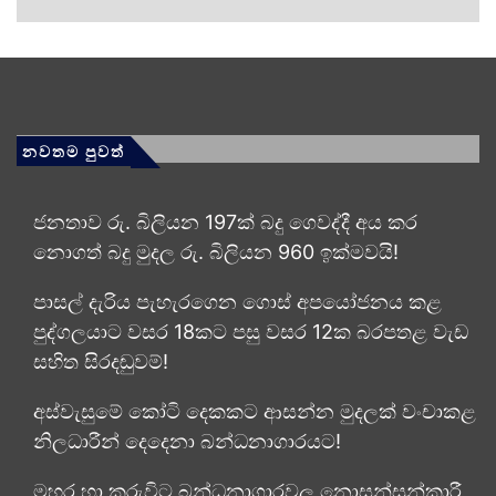
නවතම පුවත්
ජනතාව රු. බිලියන 197ක් බදු ගෙවද්දී අය කර
නොගත් බදු මුදල රු. බිලියන 960 ඉක්මවයි!
පාසල් දැරිය පැහැරගෙන ගොස් අපයෝජනය කළ
පුද්ගලයාට වසර 18කට පසු වසර 12ක බරපතළ වැඩ
සහිත සිරදඬුවම්!
අස්වැසුමේ කෝටි දෙකකට ආසන්න මුදලක් වංචාකළ
නිලධාරීන් දෙදෙනා බන්ධනාගාරයට!
මහර හා කුරුවිට බන්ධනාගාරවල නොසන්සුන්කාරී