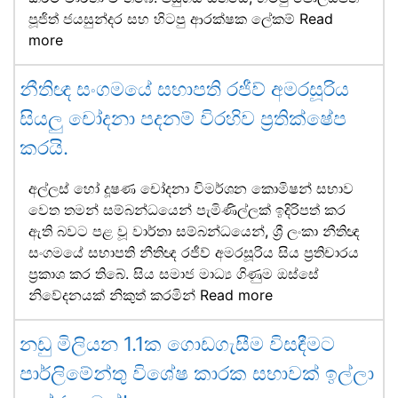
පූජිත් ජයසුන්දර සහ හිටපු ආරක්ෂක ලේකම්
Read
more
නීතිඥ සංගමයේ සභාපති රජීව් අමරසූරිය
සියලු චෝදනා පදනම් විරහිව ප්‍රතික්ෂේප
කරයි.
අල්ලස් හෝ දූෂණ චෝදනා විමර්ශන කොමිෂන් සභාව
වෙත තමන් සම්බන්ධයෙන් පැමිණිල්ලක් ඉදිරිපත් කර
ඇති බවට පළ වූ වාර්තා සම්බන්ධයෙන්, ශ්‍රී ලංකා නීතිඥ
සංගමයේ සභාපති නීතිඥ රජීව් අමරසූරිය සිය ප්‍රතිචාරය
ප්‍රකාශ කර තිබේ. සිය සමාජ මාධ්‍ය ගිණුම ඔස්සේ
නිවේදනයක් නිකුත් කරමින්
Read more
නඩු මිලියන 1.1ක ගොඩගැසීම විසඳීමට
පාර්ලිමේන්තු විශේෂ කාරක සභාවක් ඉල්ලා