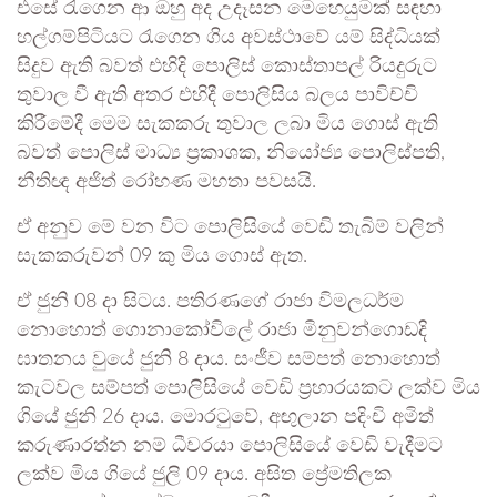
එසේ රැගෙන ආ ඔහු අද උදෑසන මෙහෙයුමක් සඳහා
හල්ගම්පිටියට රැගෙන ගිය අවස්ථාවේ යම් සිද්ධියක්
සිදුව ඇති බවත් එහිදි පොලිස් කොස්තාපල් රියදුරුට
තුවාල වී ඇති අතර එහිදී පොලිසිය බලය පාවිච්චි
කිරීමේදී මෙම සැකකරු තුවාල ලබා මිය ගොස් ඇති
බවත් පොලිස් මාධ්‍ය ප්‍රකාශක, නියෝජ්‍ය පොලිස්පති,
නීතිඥ අජිත් රෝහණ මහතා පවසයි.
ඒ අනුව මේ වන විට පොලිසියේ වෙඩි තැබිම් වලින්
සැකකරුවන් 09 කු මිය ගොස් ඇත.
ඒ ජුනි 08 දා සිටය. පතිරණගේ රාජා විමලධර්ම
නොහොත් ගොනාකෝවිලේ රාජා මිනුවන්ගොඩදි
ඝාතනය වුයේ ජුනි 8 දාය. සංජීව සම්පත් නොහොත්
කැටවල සම්පත් පොලිසියේ වෙඩි ප්‍රහාරයකට ලක්ව මිය
ගියේ ජුනි 26 දාය. මොරටුවේ, අඟුලාන පදිංචි අමිත්
කරුණාරත්න නම් ධීවරයා පොලිසියේ වෙඩි වැදීමට
ලක්ව මිය ගියේ ජුලි 09 දාය. අසිත ප්‍රේමතිලක