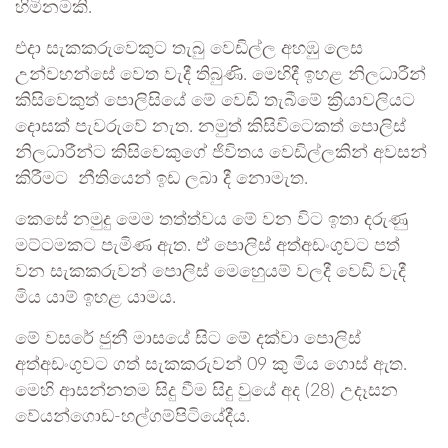
හිමිනමකි.
එදා සැකකරුවෙකුට තැබු වෙඩිල්ල අහඹු ලෙස
උන්වහන්සේ වෙත වැදී තිබුණි. මෙහිදී ඉහළ නිලධාරීන්
කිසිවෙකුත් පොලිසියේ මේ වෙඩි තැබීමේ ක්‍රියාවලියට
දොසක් පැවරුවේ නැත. නමුත් කිසිවිටෙකත් පොලිස්
නිලධාරීන්ට කිසිවෙකුගේ ජිවිතය වෙඩිල්ලකින් අවසන්
කිරීමට නීතියෙන් ඉඩ ලබා දී නොමැත.
කෙසේ නමුදු මෙම තත්ත්වය මේ වන විට ඉතා දරුණු
මට්ටමකට පැමිණ ඇත. ඒ පොලිස් අත්අඩංගුවට පත්
වන සැකකරුවන් පොලිස් මෙහෙුයම් වලදී වෙඩි වැදී
මිය යාම් ඉහළ යාමය.
මේ වසරේ ජුනී මාසයේ සිට මේ දක්වා පොලිස්
අත්අඩංගුවට ගත් සැකකරුවන් 09 කු මිය ගොස් ඇත.
මෙහි ආසන්නතම සිදු වීම සිදු වුයේ අද (28) උදෑසන
වේයන්ගොඩ-හල්ගම්පිටියේදීය.