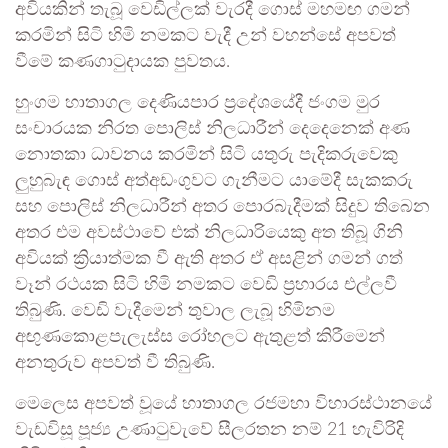
අවියකින් තැබූ වෙඩිල්ලක් වැරදී ගොස් මහමඟ ගමන්
කරමින් සිටි හිමි නමකට වැදී උන් වහන්සේ අපවත්
වීමේ කණගාටුදායක පුවතය.
හුංගම හාතාගල දෙණියපාර ප්‍රදේශයේදී ජංගම මුර
සංචාරයක නිරත පොලිස් නිලධාරීන් දෙදෙනෙක් අණ
නොතකා ධාවනය කරමින් සිටි යතුරු පැදිකරුවෙකු
ලුහුබැඳ ගොස් අත්අඩංගුවට ගැනීමට යාමේදී සැකකරු
සහ පොලිස් නිලධාරීන් අතර පොරබැදීමක් සිදුව තිබෙන
අතර එම අවස්ථාවේ එක් නිලධාරියෙකු අත තිබූ ගිනි
අවියක් ක්‍රියාත්මක වී ඇති අතර ඒ අසළින් ගමන් ගත්
වෑන් රථයක සිටි හිමි නමකට වෙඩි ප්‍රහාරය එල්ලවී
තිබුණි. වෙඩි වැදීමෙන් තුවාල ලැබූ හිමිනම
අඟුණකොළපැලැස්ස රෝහලට ඇතුළත් කිරීමෙන්
අනතුරුව අපවත් වී තිබුණි.
මෙලෙස අපවත් වූයේ හාතාගල රජමහා විහාරස්ථානයේ
වැඩවිසූ පූජ්‍ය උණාටුවැවේ සීලරතන නම් 21 හැවිරිදි