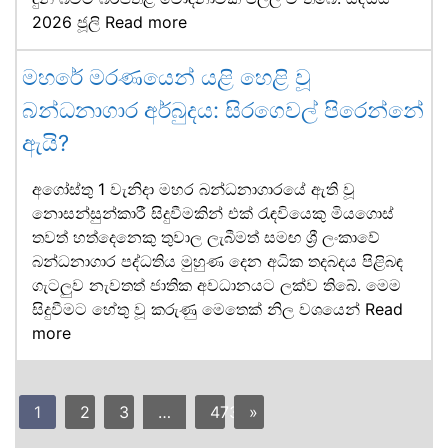
2026 ජූලි
Read more
මහරේ මරණයෙන් යළි හෙළි වූ
බන්ධනාගාර අර්බුදය: සිරගෙවල් පිරෙන්නේ
ඇයි?
අගෝස්තු 1 වැනිදා මහර බන්ධනාගාරයේ ඇති වූ
නොසන්සුන්කාරී සිදුවීමකින් එක් රැඳවියෙකු මියගොස්
තවත් හත්දෙනෙකු තුවාල ලැබීමත් සමඟ ශ්‍රී ලංකාවේ
බන්ධනාගාර පද්ධතිය මුහුණ දෙන අධික තදබදය පිළිබඳ
ගැටලුව නැවතත් ජාතික අවධානයට ලක්ව තිබේ. මෙම
සිදුවීමට හේතු වූ කරුණු මෙතෙක් නිල වශයෙන්
Read
more
1
2
3
…
473
»