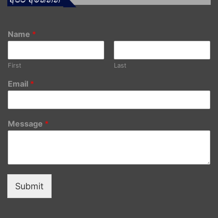
Name
*
First
Last
Email
*
Message
*
Submit