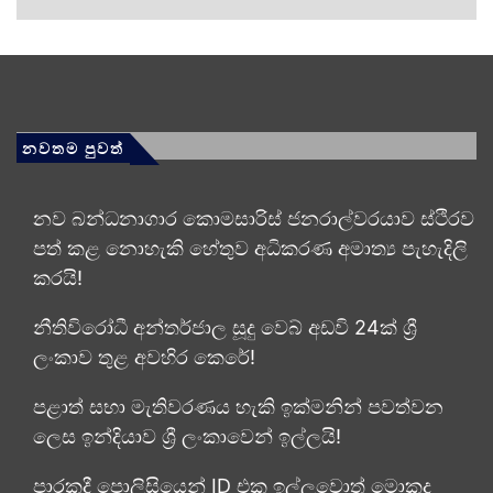
නවතම පුවත්
නව බන්ධනාගාර කොමසාරිස් ජනරාල්වරයාව ස්ථිරව
පත් කළ නොහැකි හේතුව අධිකරණ අමාත්‍ය පැහැදිලි
කරයි!
නීතිවිරෝධී අන්තර්ජාල සූදු වෙබ් අඩවි 24ක් ශ්‍රී
ලංකාව තුළ අවහිර කෙරේ!
පළාත් සභා මැතිවරණය හැකි ඉක්මනින් පවත්වන
ලෙස ඉන්දියාව ශ්‍රී ලංකාවෙන් ඉල්ලයි!
පාරකදී පොලිසියෙන් ID එක ඉල්ලුවොත් මොකද