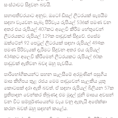
සංස්ථාවට සිදුවන බවයි.
සභාපතිවරයාට අනුව, ඔටෝ ඩීසල් ලීටරයක් සැපයීම
සඳහා වැයවන සැබෑ පිරිවැය රුපියල් 536ක් පමණ වන
අතර එය රුපියල් 407කට අලෙවි කිරීම හේතුවෙන්
ලීටරයකට රුපියල් 129ක පාඩුවක් සිදුවේ. එසේම
ඔක්ටේන් 92 පෙට්‍රල් ලීටරයක් සඳහා රුපියල් 494ක
පමණ පිරිවැයක් දැරීමට සිදුවන අතර එය රුපියල්
434කට අලෙවි කිරීමෙන් ලීටරයකට රුපියල් 60ක
පාඩුවක් ඇතිවන බවද ඔහු පැවසීය.
පාරිභෝගිකයන්ට සහන සැලසීමේ අරමුණින් පසුගිය
මාස කිහිපය තුළ රජය මෙම පාඩුවෙන් සැලකිය යුතු
කොටසක් දරා ඇති බවත්, ඒ සඳහා රුපියල් බිලියන 57ක
ප්‍රතිපාදන වෙන්කර තිබුණද එම මුදල් ජූනි මාසය අවසන්
වන විට සම්පූර්ණයෙන්ම වැය වනු ඇතැයි අපේක්ෂා
කරන බවත් ඔහු සඳහන් කළේය.