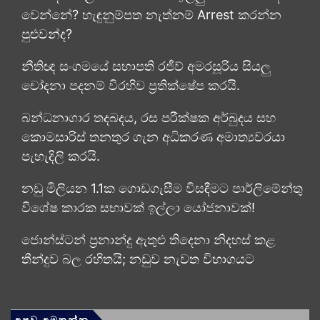
වෙන්නේ? හැඳුනුම්පත නැත්නම් Arrest කරන්න
පුළුවන්ද?
නීතිඥ සංගමයේ සභාපති රජීව් අමරසූරිය සියලු
චෝදනා පදනම් විරහිව ප්‍රතික්ෂේප කරයි.
බන්ධනාගාර තදබදය, රස පරීක්ෂක අර්බුදය සහ
කොමසාරිස් තනතුර ගැන අධිකරණ අමාත්‍යවරයා
පැහැදිලි කරයි.
නඩු මිලියන 1.1ක ගොඩගැසීම විසඳීමට පාර්ලිමේන්තු
විශේෂ කාරක සභාවක් ඉල්ලා යෝජනාවක්!
ජොන්ස්ටන් ප්‍රනාන්දු ඇතුළු තිදෙනා නිදහස් කළ
තීන්දුව බල රහිතයි; නඩුව නැවත විභාගයට
අපව අමතන්න