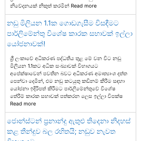
නිවේදනයක් නිකුත් කරමින්
Read more
නඩු මිලියන 1.1ක ගොඩගැසීම විසඳීමට
පාර්ලිමේන්තු විශේෂ කාරක සභාවක් ඉල්ලා
යෝජනාවක්!
ශ්‍රී ලංකාවේ අධිකරණ පද්ධතිය තුළ මේ වන විට නඩු
මිලියන 1.1කට අධික සංඛ්‍යාවක් විභාගයට
අපේක්ෂාවෙන් පවතින බවට අධිකරණ අමාත්‍යාංශ දත්ත
පෙන්වා දෙමින්, එම නඩු කටයුතු කඩිනම් කිරීම සඳහා
යෝජනා ඉදිරිපත් කිරීමට පාර්ලිමේන්තුවේ විශේෂ
තේරීම් කාරක සභාවක් පත්කරන ලෙස ඉල්ලා විපක්ෂ
Read more
ජොන්ස්ටන් ප්‍රනාන්දු ඇතුළු තිදෙනා නිදහස්
කළ තීන්දුව බල රහිතයි; නඩුව නැවත