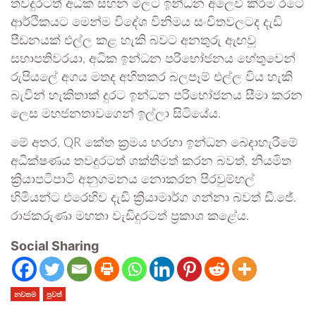
තවදුරටත් අධික සහන මිලට ඉන්ධන අලෙවි කිරීම රටේ
ආර්ථිකයට මෙන්ම විදේශ විනිමය සංචිතවලටද දැඩි
පීඩනයක් එල්ල කළ හැකි බවට අනතුරු ඇඟවූ
සභාපතිවරයා, අධික ඉන්ධන පරිභෝජනය හේතුවෙන්
රුපියලේ අගය මතද අහිතකර බලපෑම් එල්ල විය හැකි
බැවින් හැකිතාක් දුරට ඉන්ධන පරිභෝජනය සීමා කරන
ලෙස මහජනතාවගෙන් ඉල්ලා සිටියේය.
මේ අතර, QR කේත ක්‍රමය හරහා ඉන්ධන බෙදාහැරීමේ
අධීක්ෂණය තවදුරටත් ශක්තිමත් කරන බවත්, නියමිත
ක්‍රියාපටිපාටි අනුගමනය නොකරන පිරවුම්හල්
හිමියන්ට එරෙහිව දැඩි ක්‍රියාමාර්ග ගන්නා බවත් ඩී.ජේ.
රාජකරුණා මහතා වැඩිදුරටත් ප්‍රකාශ කළේය.
Social Sharing
නවතම
පුවත්