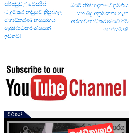
පර්පචුවල් ට්‍රෙෂරීස්
බියර් නිෂ්පාදනයේ ප්‍රමිතිය
බැඳුම්කර නඩුවේ ත්‍රිපුද්ගල
සහ බදු අක්‍රමිකතා ගැන
මහාධිකරණ නියෝගය
අභියාචනාධිකරණයට රිට්
ශ්‍රේෂ්ඨාධිකරණයෙන්
පෙත්සමක්!
ඉවතට!
වීඩියෝ