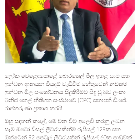
ලෝක වෙළෙඳපොළේ බොරතෙල් මිල ඉහළ යාම සහ
ඉන්ධන ආනයන වියදම් වැඩිවීම හේතුවෙන් නවතම
ඉන්ධන මිල සංශෝධනය සිදුකිරීමට සිදු වූ බව ලංකා
ඛනිජ තෙල් නීතිගත සංස්ථාවේ (CPC) සභාපති ඩී.ජේ.
රාජකරුණා ප්‍රකාශ කරයි.
ඔහු සඳහන් කළේ, මේ වන විට අලෙවි කරනු ලබන
සෑම ඔටෝ ඩීසල් ලීටරයකින්ම රුපියල් 129ක සහ
ඔක්ටේන් 92 පෙට්‍රල් ලීටරයකින් රුපියල් 60ක පාඩුවක්