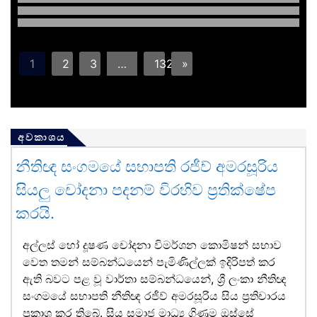
1
2
3
…
132
»
අවකාශය
නීතිඥ සංගමයේ සභාපති රජීව් අමරසූරිය
සියලු චෝදනා පදනම් විරහිව ප්‍රතික්ෂේප
කරයි.
අල්ලස් හෝ දූෂණ චෝදනා විමර්ශන කොමිෂන් සභාව
වෙත තමන් සම්බන්ධයෙන් පැමිණිල්ලක් ඉදිරිපත් කර
ඇති බවට පළ වූ වාර්තා සම්බන්ධයෙන්, ශ්‍රී ලංකා නීතිඥ
සංගමයේ සභාපති නීතිඥ රජීව් අමරසූරිය සිය ප්‍රතිචාරය
ප්‍රකාශ කර තිබේ. සිය සමාජ මාධ්‍ය ගිණුම ඔස්සේ