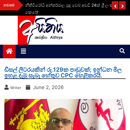
Skip
ළ
නීතිවිරෝධී අන්තර්ජාල සූදු වෙබ් අඩවි 24ක් ශ්‍රී ලංකාව තුළ 
නවතම
to
කෙරේ!
content
aithiya
Human Rights News
ඩීසල් ලීටරයකින් රු.129ක පාඩුවක්; ඉන්ධන මිල
ඉහළ දැමූ සැබෑ හේතුව CPC හෙළිකරයි.
June 2, 2026
Writer