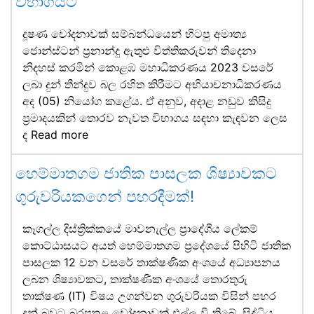
විභාගයට
දූෂණ චෝදනාවක් සම්බන්ධයෙන් හිටපු අමාත්‍ය
ජොන්ස්ටන් ප්‍රනාන්දු ඇතුළු විත්තිකරුවන් තිදෙනා
නිදහස් කරමින් කොළඹ මහාධිකරණය 2023 වසරේ
ලබා දුන් තීන්දුව බල රහිත කිරීමට අභියාචනාධිකරණය
අද (05) නියෝග කළේය. ඒ අනුව, අදාළ නඩුව කිසිදු
ප්‍රමාදයකින් තොරව නැවත විභාගය සඳහා කැඳවන ලෙස
ද
Read more
හෙම්මාතගම ජාතික පාසලක ශිෂ්‍යාවකට
ගුරුවරියකගෙන් පහරදීමක්!
කෑගල්ල දිස්ත්‍රික්කයේ මාවනැල්ල ප්‍රාදේශීය ලේකම්
කොට්ඨාසයට අයත් හෙම්මාතගම ප්‍රදේශයේ පිහිටි ජාතික
පාසලක 12 වන වසරේ තාක්ෂණික අංශයේ අධ්‍යාපනය
ලබන ශිෂ්‍යාවකට, තාක්ෂණික අංශයේ තොරතුරු
තාක්ෂණ (IT) විෂය උගන්වන ගුරුවරියක විසින් පහර
දුන් බවට බරපතළ චෝදනාවක් එල්ල වී තිබේ. සිද්ධිය