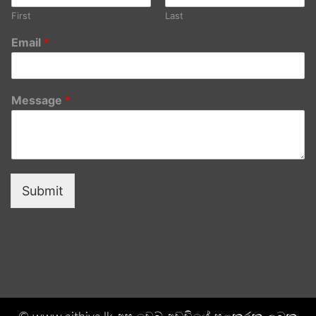
First
Last
Email
*
Message
*
Submit