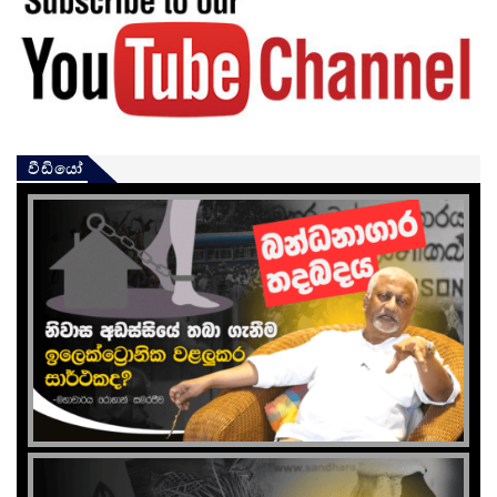
වීඩියෝ