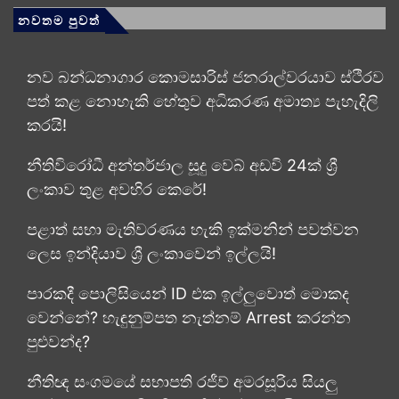
නවතම පුවත්
නව බන්ධනාගාර කොමසාරිස් ජනරාල්වරයාව ස්ථිරව
පත් කළ නොහැකි හේතුව අධිකරණ අමාත්‍ය පැහැදිලි
කරයි!
නීතිවිරෝධී අන්තර්ජාල සූදු වෙබ් අඩවි 24ක් ශ්‍රී
ලංකාව තුළ අවහිර කෙරේ!
පළාත් සභා මැතිවරණය හැකි ඉක්මනින් පවත්වන
ලෙස ඉන්දියාව ශ්‍රී ලංකාවෙන් ඉල්ලයි!
පාරකදී පොලිසියෙන් ID එක ඉල්ලුවොත් මොකද
වෙන්නේ? හැඳුනුම්පත නැත්නම් Arrest කරන්න
පුළුවන්ද?
නීතිඥ සංගමයේ සභාපති රජීව් අමරසූරිය සියලු