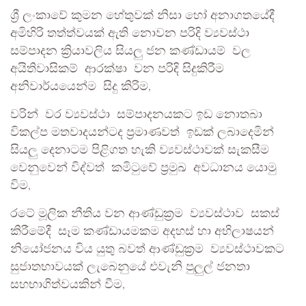
ශ්‍රී ලංකාවේ කුමන හේතුවක් නිසා හෝ අනාගතයේදී
අමිහිරි තත්ත්වයක් ඇති නොවන පරිදි ව්‍යවස්ථා
සම්පාදන ක්‍රියාවලිය සියලු ජන කණ්ඩායම් වල
අයිතිවාසිකම් ආරක්ෂා වන පරිදි සිදුකිරීම
අනිවාර්යයෙන්ම සිදු කිරිම,
වරින් වර ව්‍යවස්ථා සම්පාදනයකට ඉඩ නොතබා
විකල්ප මතවාදයන්ටද ප්‍රමාණවත් ඉඩක් ලබාදෙමින්
සියලු දෙනාටම පිළිගත හැකි ව්‍යවස්ථාවක් සැකසීම
වෙනුවෙන් විද්වත් කමිටුවේ ප්‍රමුඛ අවධානය යොමු
විම,
රටේ මූලික නීතිය වන ආණ්ඩුක්‍රම ව්‍යවස්ථාව සකස්
කිරීමේදී සෑම කණ්ඩායමකම අදහස් හා අභිලාෂයන්
නියෝජනය විය යුතු බවත් ආණ්ඩුක්‍රම ව්‍යවස්ථාවකට
සුජාතභාවයක් ලැබෙනුයේ එවැනි පුලුල් ජනතා
සහභාගිත්වයකින් වීම,