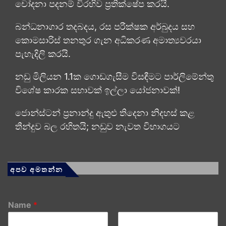
චෝදනා පදනම් විරහිව ප්‍රතික්ෂේප කරයි.
බන්ධනාගාර තදබදය, රස පරීක්ෂක අර්බුදය සහ
කොමසාරිස් තනතුර ගැන අධිකරණ අමාත්‍යවරයා
පැහැදිලි කරයි.
නඩු මිලියන 1.1ක ගොඩගැසීම විසඳීමට පාර්ලිමේන්තු
විශේෂ කාරක සභාවක් ඉල්ලා යෝජනාවක්!
ජොන්ස්ටන් ප්‍රනාන්දු ඇතුළු තිදෙනා නිදහස් කළ
තීන්දුව බල රහිතයි; නඩුව නැවත විභාගයට
අපව අමතන්න
Name
*