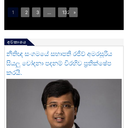
1
2
3
…
132
»
අවකාශය
නීතිඥ සංගමයේ සභාපති රජීව් අමරසූරිය
සියලු චෝදනා පදනම් විරහිව ප්‍රතික්ෂේප
කරයි.