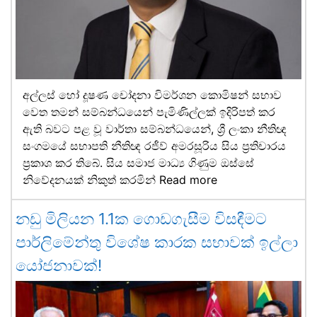
අල්ලස් හෝ දූෂණ චෝදනා විමර්ශන කොමිෂන් සභාව
වෙත තමන් සම්බන්ධයෙන් පැමිණිල්ලක් ඉදිරිපත් කර
ඇති බවට පළ වූ වාර්තා සම්බන්ධයෙන්, ශ්‍රී ලංකා නීතිඥ
සංගමයේ සභාපති නීතිඥ රජීව් අමරසූරිය සිය ප්‍රතිචාරය
ප්‍රකාශ කර තිබේ. සිය සමාජ මාධ්‍ය ගිණුම ඔස්සේ
නිවේදනයක් නිකුත් කරමින්
Read more
නඩු මිලියන 1.1ක ගොඩගැසීම විසඳීමට
පාර්ලිමේන්තු විශේෂ කාරක සභාවක් ඉල්ලා
යෝජනාවක්!