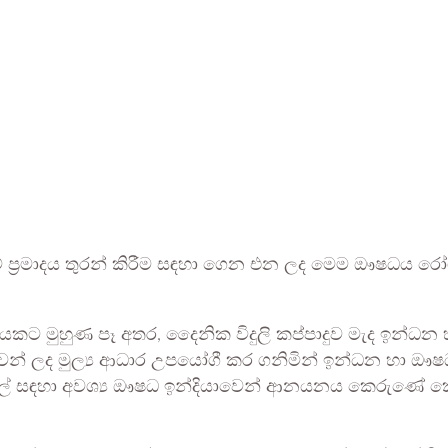
 ප්‍රමාදය තුරන් කිරීම සඳහා ගෙන එන ලද මෙම ඖෂධය රෝග
්බුදයකට මුහුණ පෑ අතර, දෛනික විදුලි කප්පාදුව මැද ඉන්ධන
ාවෙන් ලද මුල්‍ය ආධාර උපයෝගී කර ගනිමින් ඉන්ධන හා 
ඳහා අවශ්‍ය ඖෂධ ඉන්දියාවෙන් ආනයනය කෙරුණේ කෙහෙළිය