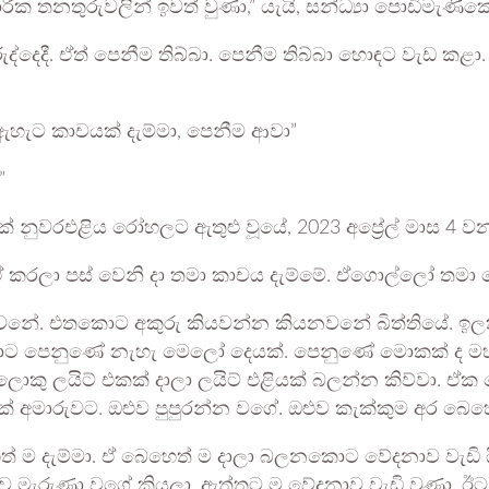
රීක තනතුරුවලින් ඉවත් වුණා,” යැයි, සන්ධ්‍යා පොඩිමැණික
වුරුද්දෙදී. ඒත් පෙනීම තිබ්බා. පෙනීම තිබ්බා හොඳට වැඩ 
ඇහැට කාචයක් දැම්මා, පෙනීම ආවා”
”
 නුවරඑළිය රෝහලට ඇතුළු වූයේ, 2023 අප්‍රේල් මාස 4 වන
. ඒ කරලා පස් වෙනි දා තමා කාචය දැම්මේ. ඒගොල්ලෝ තමා බ
ේ. එතකොට අකුරු කියවන්න කියනවනේ බිත්තියේ. ඉලක්ක
ොට පෙනුණේ නැහැ මෙලෝ දෙයක්. පෙනුණේ මොකක් ද මහා
 ලොකු ලයිට් එකක් දාලා ලයිට් එළියක් බලන්න කිව්වා.
 අමාරුවට. ඔළුව පුපුරන්න වගේ. ඔළුව කැක්කුම අර බෙහෙත
ෙත් ම දැම්මා. ඒ බෙහෙත් ම දාලා බලනකොට වේදනාව වැඩි 
ැරුණා වගේ කියලා. ඇත්තට ම වේදනාව වැඩි වුණා. ඊට පස්ස