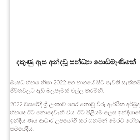
දකුණු ඇස අන්දවූ සන්ධ්‍යා පොඩිමැණිකේ
ඖෂධ හිඟය නිසා 2022 අග භාගයේ සිට පැවති සැත්කම්
ජීවිතවලට දැඩි බලපෑමක් එල්ල කරමිනි.
2022 වසරේදී ශ්‍රී ලංකාව පෙර නොවූ විරූ ආර්ථික අර
හිඟයද ඊට නොදෙවැනි විය. ඊට පිළියම් ලෙස ඉන්දිය
ඉන්දීය ණය ආධාර උපයෝගී කර ගනමින් මෙරට රෝහල් ස
සමයේදීය.