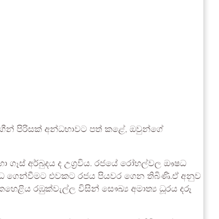
ීන් පිරිසක් අන්ධභාවට පත් කළේ, ඔවුන්ගේ
 හා ගෑස් අර්බුදය ද උග්‍රවිය. රජයේ රෝහල්වල ඖෂධ
ඖෂධ ගෙන්වීමට එවකට රජය පියවර ගෙන තිබිණි.ඒ අනුව
 රඹුක්වැල්ල විසින් සෞඛ්‍ය අමාත්‍ය ධූරය දරූ