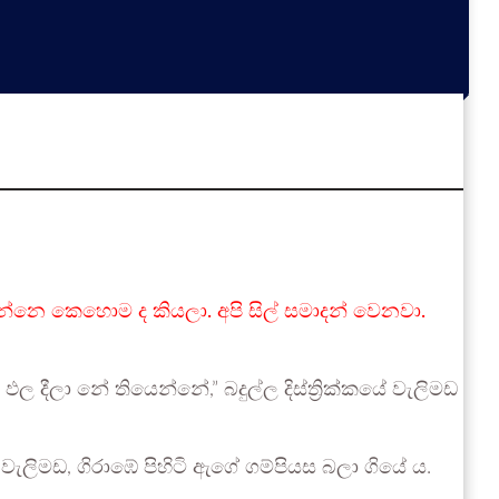
්නෙ කෙහොම ද කියලා. අපි සිල් සමාදන් වෙනවා.
 දීලා නේ තියෙන්නේ,” බදුල්ල දිස්ත්‍රික්කයේ වැලිමඩ
 වැලිමඩ, ගිරාඹේ පිහිටි ඇගේ ගම්පියස බලා ගියේ ය.