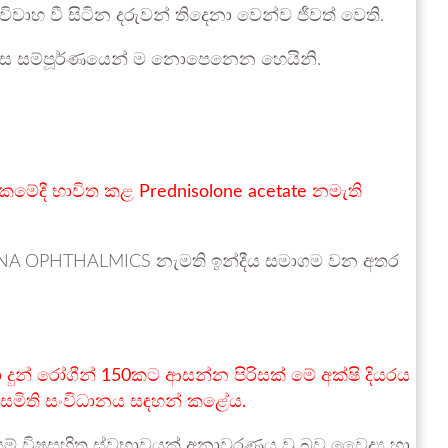
ිවාහ වී සිටින දරුවන් තිදෙනා වෙන්ව ජීවත් වෙති.
් ඇස සම්පූර්ණයෙන් ම නොපෙනෙන හෙයිනි.
්කමේදී භාවිත කළ Prednisolone acetate නමැති
DIANA OPHTHALMICS නැමති ඉන්දීය සමාගම වන අතර
ුන් රෝගීන් 150කට ආසන්න පිරිසක් මේ අක්ෂි දියරය
ීය සමිති සංවිධානය සඳහන් කළේය.
පසු යම් විෂසහිත ස්වභාවයක් අනාවරණය වූ බව වෛද්‍ය හා