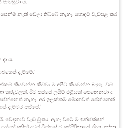
ේ පැවසුවා ය.
කළා. පෙනීම නැති වෙලා තිබ්බේ නැහැ. හොඳට වැඩපළ කර
 දා ය.
ෙහෙත් දැම්මේ.”
ම් කියවන්න කිව්වා ම අපිට කියවන්න බැහැ. වම්
 කරුවලක්. ඊට පස්සේ ලයිට් එළියක් පෙනෙනවා ද
 ඒක පේන්නෙත් නැහැ. අර ඉලක්කම් මොනවත් පේන්නෙත්
් දැම්මට පස්සේ.”
යි. වේදනාව වැඩි වුණා. ඇහැ වටේ ම ඉන්ජක්ෂන්
ේ ඉතින් දවස් විස්සක් ම ඉස්පිරිතාලේ තියා ගත්තා