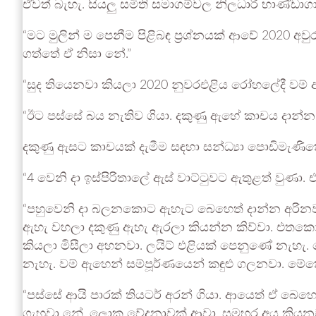
ඒවත් බැහැ. සියලු සමිති සමාගම්වල නිලධාරී භාණ්ඩාගා
“මට මුලින් ම පෙනීම පිළිබඳ ප්‍රශ්නයක් ආවේ 2020 අ
ගත්තේ ඒ නිසා නේ.”
“සුද තියෙනවා කියලා 2020 නුවරඑළිය රෝහලේදී වම් 
“ඊට පස්සේ බය නැතිව ගියා. දකුණු ඇහේ කාචය දාන්න
දකුණු ඇසට කාචයක් දැමීම සඳහා සන්ධ්‍යා පොඩිමැණිකේ
“4 වෙනි දා ඉස්පිරිතාලේ ඇස් වාට්ටුවට ඇතුළත් වුණා
“පහුවෙනි දා බලනකොට ඇහැට බෙහෙත් දාන්න අරිනවන
ඇහැ වහලා දකුණු ඇහැ ඇරලා කියන්න කිව්වා. එතක
කියලා මිසීලා අහනවා. ලයිට් එළියක් පෙනුණේ නැහැ.
නැහැ. වම් ඇහෙන් සම්පූර්ණයෙන් කඳුළු ගලනවා. මේකේ
“පස්සේ ආයි පාරක් තියටර් අරන් ගියා. ආයෙත් ඒ බෙහ
ගැහුවා නේ. ලොකු වේදනාවක් ආවා. සමහර අය කියනව ම