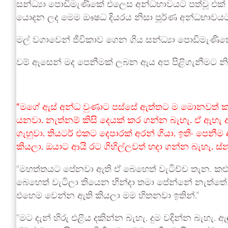
සන්ධ්‍යා පොඩිමැණිකේ එලෙස අන්ධභාවයට පත්වූ එ
යොදන ලද මෙම ඖෂධ දියරය නිසා පූර්ණ අන්ධභාවයට
මල් වගාවෙන් ජීවිකාව ගෙන ගිය සන්ධ්‍යා පොඩිමැණික
වම් ඇසෙන් මද පෙනීමක් ලබන ඇය අප පිළිගැනීමට නිවස
“මගේ ඇස් අන්ධ වුණාට පස්සේ ඇත්තට ම මොනවත් ක
යනවා. නැත්නම් කිසි දෙයක් කර ගන්න බැහැ. ඒ ඇහැ අන
ගැහුවා. තියටර් එකට දෙපාරක් අරන් ගියා. ඉතිං පෙ
කියලා. ඔයාට ආයි රට ගිහිල්ලවත් හදා ගන්න බැහැ. ස
“මහත්තයට පේනවා ඇති ඒ බෙහෙත් වැටිච්ච තැන. කළු ඉ
බෙහෙත් වැටිලා තියෙන හින්දා තමා පේන්නේ නැත්තේ.
එහෙම වෙන්න ඇති කියලා මම හිතනවා ඉතින්.”
“මට දැන් හිරු එළිය දකින්න බැහැ. දුම වදින්න බැහැ.