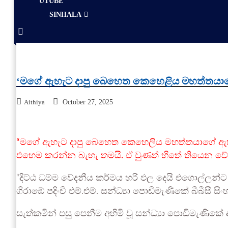
UTUBE
SINHALA
‘මගේ ඇහැට දාපු බෙහෙත කෙහෙළිය මහත්තයාග
Aithiya
October 27, 2025
“මගේ ඇහැට දාපු බෙහෙත කෙහෙලිය මහත්තයාගේ ඇහැට
එහෙම කරන්න බැහැ තමයි. ඒ වුණත් හිතේ තියෙන ව
“දිට්ඨ ධම්ම වේදනීය කර්මය හරි ඵල දෙයි එගොල්ලන්ට
ගිරාඹේ පදිංචි එම්.එම්. සන්ධ්‍යා පොඩිමැණිකේ බීබීසී ස
සැත්කමින් පසු පෙනීම අහිමි වූ සන්ධ්‍යා පොඩිමැණිකේ