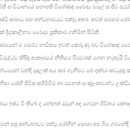
 සමිති සංවිධානයේ සභාපති විශේෂඥ වෛද්‍ය චමල් සංජීව පැවස
ඩි දෘෂ්ටි ආබාධ සහ අන්ධභාවයට පත්වූ අතර, තවත් සමහර ර
දිගුකාලීනව වෛද්‍ය ප්‍රතිකාර ගනිමින් සිටිති.
ම්පූර්ණයෙන් ම මෙරට භාවිතය ඉවත් කෙරුණු බව විශේෂඥ වෛ
ිරුද්ධව කිසිදු ආකාරයේ නීතිමය පියවරක් ගෙන නැතැයි විශ
්බන්ධයෙන් වන්දි මුදලක් අය කර ගැනීමට මේ දක්වා කටයු
නිසා රෝගී ජීවිත අහිමිවීම හා වෙනත් සංකූලතාවන්ට ලක්ව
ඉෂ්ට වී තිබේ ද යන්නත් ඔවුන් අද ගෙවන ජීවිතය කෙබඳු දැ
ීමෙන් පසු අන්ධභාවට පත්වූ රෝගීන් සොයා අප ගිය ගමනේදී 