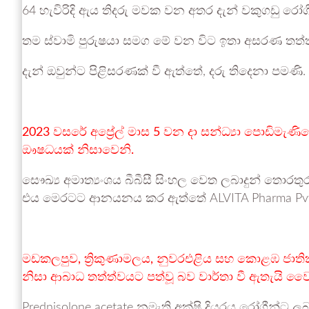
64 හැවිරිදි ඇය තිදරු මවක වන අතර දැන් වකුගඩු රෝගී
තම ස්වාමි පුරුෂයා සමග මේ වන විට ඉතා අසරණ තත්
දැන් ඔවුන්ට පිළිසරණක් වී ඇත්තේ, දරු තිදෙනා පමණි.
2023 වසරේ අප්‍රේල් මාස 5 වන දා සන්ධ්‍යා පොඩිමැණි
ඖෂධයක් නිසාවෙනි.
සෞඛ්‍ය අමාත්‍යංශය බීබීසී සිංහල වෙත ලබාදුන් 
එය මෙරටට ආනයනය කර ඇත්තේ ALVITA Pharma Pvt. 
මඩකලපුව, ත්‍රිකුණාමලය, නුවරඑළිය සහ කොළඹ ජාතික
නිසා ආබාධ තත්ත්වයට පත්වූ බව වාර්තා වී ඇතැයි වෛද්
Prednisolone acetate නමැති අක්ෂි දියරය රෝගීන්ට ල