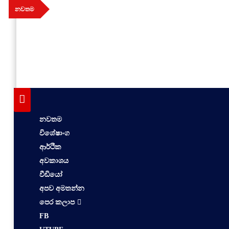
Skip
නවතම
to
content
aithiya
Human Rights News
නවතම
විශේෂාංග
ආර්ථික
අවකාශය
වීඩියෝ
අපව අමතන්න
පෙර කලාප
FB