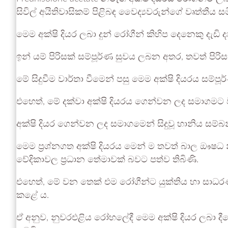
සිවිල් අයිතිවාසිකම් පිළිබඳ වෛද්‍යවරුන්ගේ වෘත්තීය
මෙම අක්ෂි දියර ලබා දුන් රෝගීන් කිහිප දෙනෙකු දැ
ඉන් යම් පිරිසක් සම්පූර්ණ සුවය ලබන අතර, තවත් පිරිසක් 
මේ සිදුවීම වාර්තා වීමෙන් පසු මෙම අක්ෂි දියරය ස
එහෙත්, මේ දක්වා අක්ෂි දියරය ගෙන්වන ලද සමාගමට ව
අක්ෂි දියර ගෙන්වන ලද සමාගමෙන් සිදුවූ හානිය සම
මෙම ප්‍රශ්නගත අක්ෂි දියරය මෙන් ම තවත් බාල ඖෂධ 
වේදිකාවල ප්‍රධාන තේමාවක් බවට පත්ව තිබිණි.
එහෙත්, මේ වන තෙක් එම රෝගීන්ට යුක්තිය හා සාධරණය 
කළේ ය.
ඒ අනුව, නුවරඑළිය රෝහලේදී මෙම අක්ෂි දියර ලබා ද