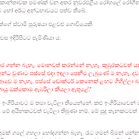
ක් කාන්තාවක පමණක් වන අතර නුවරඑළිය රෝහලේ රෝගීන් 
 හෝ අර්ධ අන්ධභාවයට පත්ව තිබේ.
ේගේ ස්වාමි පුරුෂයා එළවළු ගොවියෙකි.
 ඉදිරිපිටට පැමිණියා ය.
ර ගන්න බැහැ. මොනවත් කරන්නේ නැහැ. කුඹුරකටවත් යන
්ධ වුණාට පස්සේ එදා ඉඳලා පෙනීම ලැබුණේ ම නැහැ. දවස් ව
නීම ආවෙ ම නැහැ. පස්සේ ඩොක්ටර් කෙනෙක් ළඟට ගිහිල්ලා 
්නායු ඔක්කොම ඇඹරිලා කියලා ඇතුළේ.”
ංගිරියාවට ම තමා වැටිලා තියෙන්නේ. කළු ඉංගිරියාවෙන් 
 මේ අයිනකටවත් වැටිලා තිබුණා නම්, මේ සුදු තැනකටවත් 
 ඇඳුමක් ගලේ ගහලා හෝදගන්න බැහැ. රෑට ගමන් බිමන් යන්න බ