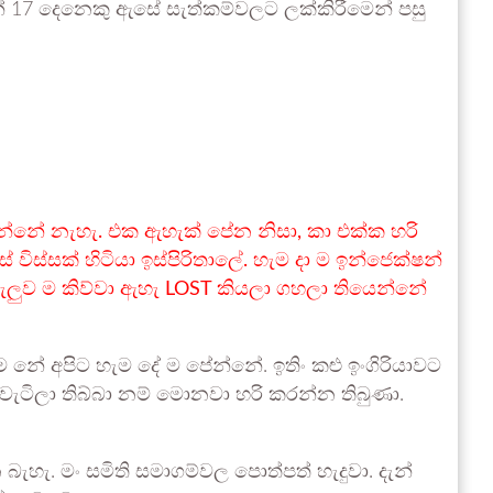
17 දෙනෙකු ඇසේ සැත්කම්වලට ලක්කිරීමෙන් පසු
්නේ නැහැ. එක ඇහැක් පේන නිසා, කා එක්ක හරි
ිස්සක් හිටියා ඉස්පිරිතාලේ. හැම දා ම ඉන්ජෙක්ෂන්
බැලුව ම කිව්වා ඇහැ LOST කියලා ගහලා තියෙන්නේ
ම නේ අපිට හැම දේ ම පේන්නේ. ඉතිං කළු ඉංගිරියාවට
වැටිලා තිබ්බා නම් මොනවා හරි කරන්න තිබුණා.
ැහැ. මං සමිති සමාගම්වල පොත්පත් හැදුවා. දැන්