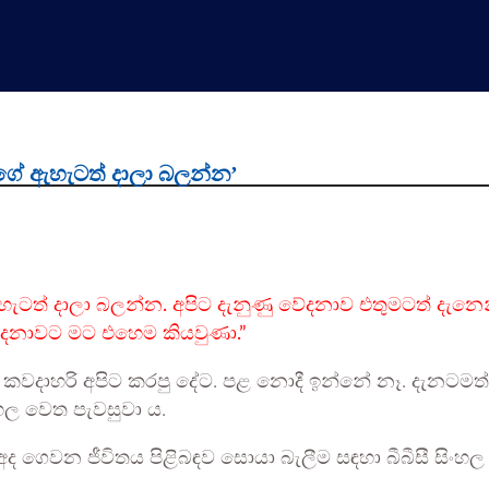
ේ ඇහැටත් දාලා බලන්න’
ත් දාලා බලන්න. අපිට දැනුණු වේදනාව එතුමටත් දැනෙන
ේදනාවට මට එහෙම කියවුණා.”
 කවදාහරි අපිට කරපු දේට. පළ නොදී ඉන්නේ නෑ. දැනටමත් ඵල
ිංහල වෙත පැවසුවා ය.
 අද ගෙවන ජීවිතය පිළිබඳව සොයා බැලීම සඳහා බීබීසී සිංහල