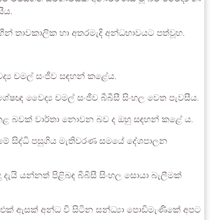
ීය.
ෝගීන් තාවකාලික හා අතරමැදි අන්ධභාවයට පත්වූහ.
ද්‍ය චමල් සංජීව සඳහන් කළේය.
ේෂඥ වෛද්‍ය චමල් සංජීව බීබීසී සිංහල වෙත පැවසීය.
තු කළ බවක් වාර්තා නොවන බව ද ඔහු සඳහන් කළේ ය.
ීමේ සිද්ධි පසුගිය මැතිවරණ සමයේ දේශපාලන
යි‍ යන්නත් පිළිබඳ බීබීසී සිංහල සොයා බැලීමක්
එක් ඇසක් අන්ධ වී සිටින සන්ධ්‍යා පොඩිමැණිකේ අපට