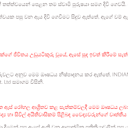
 තත්ත්වයෙන් පෙළන තම ස්වාමි පුරුෂයා සමග දිවි ගෙවයි. ව
ත්වයක පසු වන ඇය දිවි ගෙවීමට සිදුව ඇත්තේ, ඇගේ වම
කේගේ ජීවිතය උඩුයටිකුරු වූයේ, ඇසේ සුද ඉවත් කිරීමේ සැත
තොරතුරුවලට අනුව මෙම ඖෂධය නිෂ්පාදනය කර ඇත්තේ, IN
Ltd සමාගම විසිනි.
 ඇස් රෝහල ආශ්‍රිතව කළ සැත්කම්වලදී මෙම ඖෂධය ලබා ද
‍ය හා සිවිල් අයිතිවාසිකම් පිළිබඳ වෛද්‍යවරුන්ගේ වෘත්ත
බා දීමෙන් පසු ඇසේ ඇති වන ආසාත්මික ප්‍රතික්‍රියාවලින් 