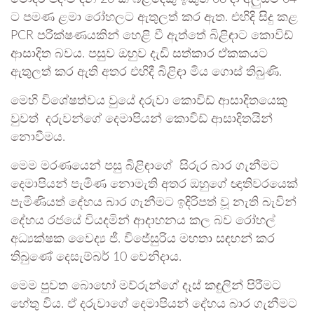
ට පමණ ළමා රෝහලට ඇතුලත් කර ඇත. එහිදි සිදු කළ
PCR පරීක්ෂණයකින් හෙළි වී ඇත්තේ බිළිඳාට කොවිඩ්
ආසාදිත බවය. පසුව ඔහුව දැඩි සත්කාර ඒකකයට
ඇතුලත් කර ඇති අතර එහිදී බිළිඳා මිය ගොස් තිබුණි.
මෙහි විශේෂත්වය වුයේ දරුවා කොවිඩ් ආසාදිතයෙකු
වුවත් දරුවන්ගේ දෙමාපියන් කොවිඩ් ආසාදිතයින්
නොවීමය.
මෙම මරණයෙන් පසු බිළිඳාගේ සිරුර බාර ගැනීමට
දෙමාපියන් පැමිණ නොමැති අතර ඔහුගේ ඥාතිවරයෙක්
පැමිණියත් දේහය බාර ගැනීමට ඉදිරිපත් වූ නැති බැවින්
දේහය රජයේ වියදමින් ආදාහනය කල බව රෝහල්
අධ්‍යක්ෂක වෛද්‍ය ජී. විජේසුරිය මහතා සඳහන් කර
තිබුණේ දෙසැම්බර් 10 වෙනිදාය.
මෙම පුවත බොහෝ මව්රුන්ගේ දෑස් කඳුලින් පිරීමට
හේතු විය. ඒ දරුවාගේ දෙමාපියන් දේහය බාර ගැනීමට