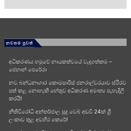
නවතම පුවත්
අධිකරණය හමුවේ නායකත්වයේ වැදගත්කම –
ජෙහාන් පෙරේරා
නව බන්ධනාගාර කොමසාරිස් ජනරාල්වරයාව ස්ථිරව
පත් කළ නොහැකි හේතුව අධිකරණ අමාත්‍ය පැහැදිලි
කරයි!
නීතිවිරෝධී අන්තර්ජාල සූදු වෙබ් අඩවි 24ක් ශ්‍රී
ලංකාව තුළ අවහිර කෙරේ!