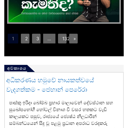
1
2
3
…
132
»
අවකාශය
අධිකරණය හමුවේ නායකත්වයේ
වැදගත්කම - ජෙහාන් පෙරේරා
පාස්කු ඉරිදා බෝම්බ ප්‍රහාර මාලාවෙන් දේවස්ථාන සහ
සුඛෝපභෝගී හෝටල් විනාශ වී වසර හතකට වැඩි
කාලයකට පසුව, රාජ්‍යයේ ජ්‍යෙෂ්ඨ නිලධාරීන්
සම්බන්ධයෙන් සිදු වූ පළමු ප්‍රධාන අපරාධ වරදකරු