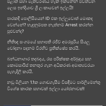
පළාත් සභා මැතිවරණය හැකි ඉක්මනින් පවත්වන
ලෙස ඉන්දියාව ශ්‍රී ලංකාවෙන් ඉල්ලයි!
පාරකදී පොලිසියෙන් ID එක ඉල්ලුවොත් මොකද
වෙන්නේ? හැඳුනුම්පත නැත්නම් Arrest කරන්න
පුළුවන්ද?
නීතිඥ සංගමයේ සභාපති රජීව් අමරසූරිය සියලු
චෝදනා පදනම් විරහිව ප්‍රතික්ෂේප කරයි.
බන්ධනාගාර තදබදය, රස පරීක්ෂක අර්බුදය සහ
කොමසාරිස් තනතුර ගැන අධිකරණ අමාත්‍යවරයා
පැහැදිලි කරයි.
නඩු මිලියන 1.1ක ගොඩගැසීම විසඳීමට පාර්ලිමේන්තු
විශේෂ කාරක සභාවක් ඉල්ලා යෝජනාවක්!