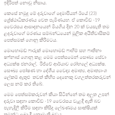
ඉදිරිපත් නොවු නිසාය.
කෙසේ නමුදු මේ දරුවාගේ දෙමාපියන් ඊයේ (23)
ශ්‍රේෂ්ඨාධිකරණය වෙත පැමිණයහ. ඒ කොවිඩ් -19
වෛරසය ආසාදනයෙන් මියගිය දින 20 ක් වයසැති තම
ළදරුවාගේ මරණය සම්බන්ධයෙන් මූලික අයිතිවාසිකම්
පෙත්සමක් ගොනු කිරීමටය.
මොහොමඩ් ෆාරුක් මොහොමඩ් ෆාහිම් සහ ෆාතිනා
ෂෆ්නාස් ගොනු කළ මෙම පෙත්සමෙන් සෞඛ්‍ය සේවා
අධ්‍යක්ෂ ජනරාල්, රිජ්වේ ආර්යාව රෝහලේ අධ්‍යක්ෂ,
සෞඛ්‍ය පෝෂණ හා දේශීය වෛද්‍ය අමාත්‍ය, අමාත්‍යාංශ
ලේකම් ඇතුළු තවත් කිහිප දෙනෙකු වගඋත්තරකරුවන්
ලෙස නම් කර තිබේ.
මෙම පෙත්සම්කරුවන් කියා සිටින්නේ තම අලුත උපන්
දරුවා සඳහා කොවිඩ් -19 වෛරසය වැළදී ඇති බව
පැහැදිලි කිරීම සඳහා කිසිදු ලේඛණමය සාක්ෂියක්
තමන්ට ලබා දී නොමැති බවය.