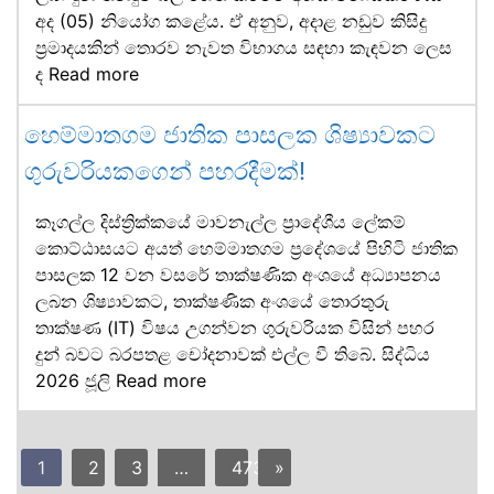
අද (05) නියෝග කළේය. ඒ අනුව, අදාළ නඩුව කිසිදු
ප්‍රමාදයකින් තොරව නැවත විභාගය සඳහා කැඳවන ලෙස
ද
Read more
හෙම්මාතගම ජාතික පාසලක ශිෂ්‍යාවකට
ගුරුවරියකගෙන් පහරදීමක්!
කෑගල්ල දිස්ත්‍රික්කයේ මාවනැල්ල ප්‍රාදේශීය ලේකම්
කොට්ඨාසයට අයත් හෙම්මාතගම ප්‍රදේශයේ පිහිටි ජාතික
පාසලක 12 වන වසරේ තාක්ෂණික අංශයේ අධ්‍යාපනය
ලබන ශිෂ්‍යාවකට, තාක්ෂණික අංශයේ තොරතුරු
තාක්ෂණ (IT) විෂය උගන්වන ගුරුවරියක විසින් පහර
දුන් බවට බරපතළ චෝදනාවක් එල්ල වී තිබේ. සිද්ධිය
2026 ජූලි
Read more
1
2
3
…
473
»