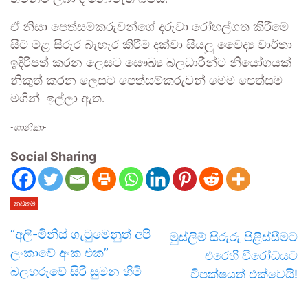
ඒ නිසා පෙත්සම්කරුවන්ගේ දරුවා රෝහල්ගත කිරීමේ
සිට මළ සිරුර බැහැර කිරීම දක්වා සියලු වෛද්‍ය වාර්තා
ඉදිරිපත් කරන ලෙසට සෞඛ්‍ය බලධාරීන්ට නියෝගයක්
නිකුත් කරන ලෙසට පෙත්සම්කරුවන් මෙම පෙත්සම
මගින් ඉල්ලා ඇත.
-ශානිකා-
Social Sharing
නවතම
“අලි-මිනිස් ගැටුමෙනුත් අපි
මුස්ලිම් සිරුරු පිළිස්සීමට
ලංකාවේ අංක එක”
එරෙහි විරෝධයට
බලහරුවේ සිරි සුමන හිමි
විපක්ෂයත් එක්වෙයි!