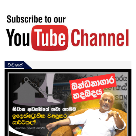
වීඩියෝ