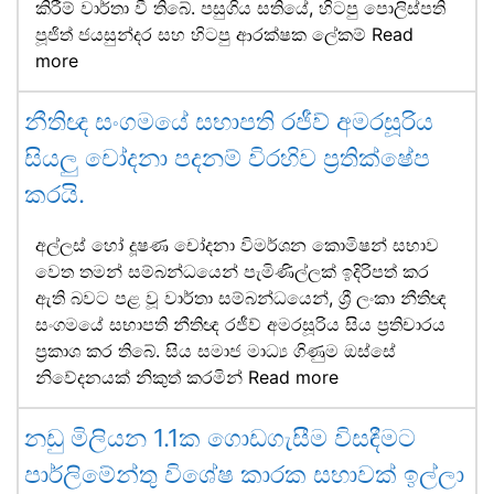
කිරීම් වාර්තා වී තිබේ. පසුගිය සතියේ, හිටපු පොලිස්පති
පූජිත් ජයසුන්දර සහ හිටපු ආරක්ෂක ලේකම්
Read
more
නීතිඥ සංගමයේ සභාපති රජීව් අමරසූරිය
සියලු චෝදනා පදනම් විරහිව ප්‍රතික්ෂේප
කරයි.
අල්ලස් හෝ දූෂණ චෝදනා විමර්ශන කොමිෂන් සභාව
වෙත තමන් සම්බන්ධයෙන් පැමිණිල්ලක් ඉදිරිපත් කර
ඇති බවට පළ වූ වාර්තා සම්බන්ධයෙන්, ශ්‍රී ලංකා නීතිඥ
සංගමයේ සභාපති නීතිඥ රජීව් අමරසූරිය සිය ප්‍රතිචාරය
ප්‍රකාශ කර තිබේ. සිය සමාජ මාධ්‍ය ගිණුම ඔස්සේ
නිවේදනයක් නිකුත් කරමින්
Read more
නඩු මිලියන 1.1ක ගොඩගැසීම විසඳීමට
පාර්ලිමේන්තු විශේෂ කාරක සභාවක් ඉල්ලා