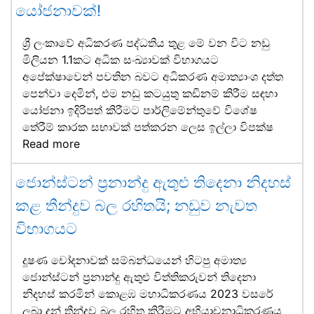
යෝජනාවක්!
ශ්‍රී ලංකාවේ අධිකරණ පද්ධතිය තුළ මේ වන විට නඩු
මිලියන 1.1කට අධික සංඛ්‍යාවක් විභාගයට
අපේක්ෂාවෙන් පවතින බවට අධිකරණ අමාත්‍යාංශ දත්ත
පෙන්වා දෙමින්, එම නඩු කටයුතු කඩිනම් කිරීම සඳහා
යෝජනා ඉදිරිපත් කිරීමට පාර්ලිමේන්තුවේ විශේෂ
තේරීම් කාරක සභාවක් පත්කරන ලෙස ඉල්ලා විපක්ෂ
Read more
ජොන්ස්ටන් ප්‍රනාන්දු ඇතුළු තිදෙනා නිදහස්
කළ තීන්දුව බල රහිතයි; නඩුව නැවත
විභාගයට
දූෂණ චෝදනාවක් සම්බන්ධයෙන් හිටපු අමාත්‍ය
ජොන්ස්ටන් ප්‍රනාන්දු ඇතුළු විත්තිකරුවන් තිදෙනා
නිදහස් කරමින් කොළඹ මහාධිකරණය 2023 වසරේ
ලබා දුන් තීන්දුව බල රහිත කිරීමට අභියාචනාධිකරණය