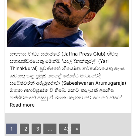
යාපනය මාධ්‍ය සමාජයේ (Jaffna Press Club) හිටපු
සභාපතිවරයෙකු මෙන්ම 'යාල් දිනක්කුරල්' (Yarl
Thinakkural) පුවත්පතේ නියෝජ්‍ය කර්තෘවරයෙකු ලෙස
කටයුතු කළ ප්‍රමුඛ පෙළේ ජ්‍යෙෂ්ඨ මාධ්‍යවේදී
සබේෂ්වරන් අරුමුගරාජා (Sabeshwaran Arumugaraja)
මහතා අභාවප්‍රාප්ත වී තිබේ. කෙටි කාලයක් අසනීප
තත්ත්වයෙන් පසුවූ ඒ මහතා කැනඩාවේ ටොරොන්ටෝ
Read more
1
2
3
…
472
»