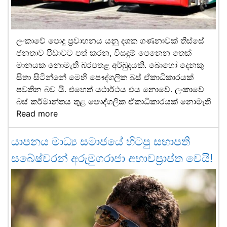
ලංකාවේ පොදු ප්‍රවාහනය යනු දශක ගණනාවක් තිස්සේ
ජනතාව පීඩාවට පත් කරන, විසඳුම් පෙනෙන තෙක්
මානයක නොමැති බරපතළ අර්බුදයකි. බොහෝ දෙනකු
සිතා සිටින්නේ මෙහි පෞද්ගලික බස් ඒකාධිකාරයක්
පවතින බව යි. එහෙත් යථාර්ථය එය නොවේ. ලංකාවේ
බස් කර්මාන්තය තුළ පෞද්ගලික ඒකාධිකාරයක් නොමැති
Read more
යාපනය මාධ්‍ය සමාජයේ හිටපු සභාපති
සබේෂ්වරන් අරුමුගරාජා අභාවප්‍රාප්ත වෙයි!