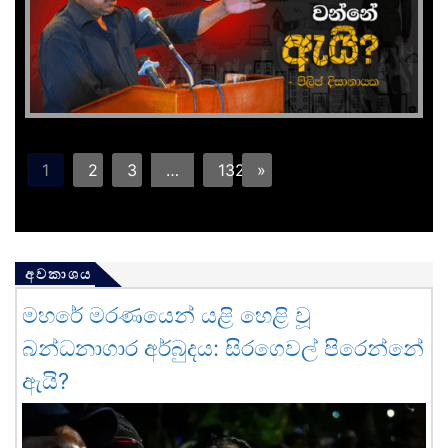
1
2
3
…
132
»
අවකාශය
මහරේ මරණයෙන් යළි හෙළි වූ
බන්ධනාගාර අර්බුදය: සිරගෙවල් පිරෙන්නේ
ඇයි?