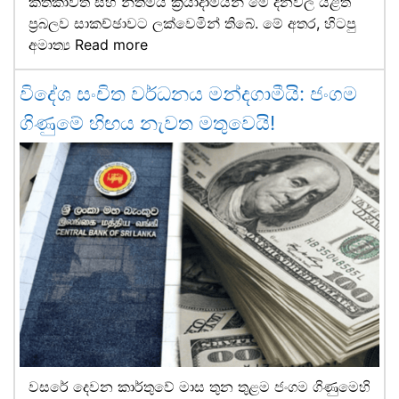
කතිකාවත සහ නීතිමය ක්‍රියාදාමයන් මේ දිනවල යළිත්
ප්‍රබලව සාකච්ඡාවට ලක්වෙමින් තිබේ. මේ අතර, හිටපු
අමාත්‍ය
Read more
විදේශ සංචිත වර්ධනය මන්දගාමීයි: ජංගම
ගිණුමේ හිඟය නැවත මතුවෙයි!
වසරේ දෙවන කාර්තුවේ මාස තුන තුළම ජංගම ගිණුමෙහි