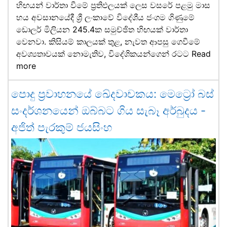
හිඟයන් වාර්තා වීමේ ප්‍රතිඵලයක් ලෙස වසරේ පළමු මාස
හය අවසානයේදී ශ්‍රී ලංකාවේ විදේශීය ජංගම ගිණුමේ
ඩොලර් මිලියන 245.4ක සමුච්ඡිත හිඟයක් වාර්තා
වෙනවා. කිසියම් කාලයක් තුළ, නැවත ආපසු ගෙවීමේ
අවශ්‍යතාවයක් නොමැතිව, විදේශිකයන්ගෙන් රටට
Read
more
පොදු ප්‍රවාහනයේ ඛේදවාචකය: මෙට්‍රෝ බස්
සංදර්ශනයෙන් ඔබ්බට ගිය සැබෑ අර්බුදය -
අජිත් පැරකුම් ජයසිංහ