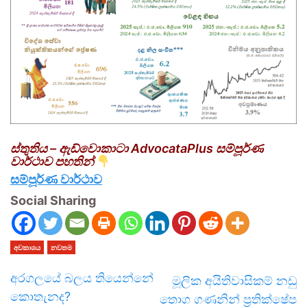
ස්තුතිය – ඇඩ්වොකාටා AdvocataPlus
සම්පූර්ණ
වාර්ථාව පහතින්
සම්පූර්ණ වාර්ථාව
Social Sharing
අවකාශය
නවතම
අරගලයේ බලය තියෙන්නේ
මූලික අයිතිවාසිකම් නඩු
කොතැනද?
තොග ගණනින් ප්‍රතික්ෂේප