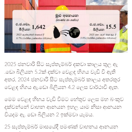
2025 ජනවාරි සිට සැප්තැම්බර් දකවා කාලය තුල ඇ
.ඩො බිලියන 5.2ක් දක්වා වෙළඳ හිගය වැඩි වී ඇති
අතර, 2024 ජනවාරි සිට සැප්තැම්බර් කාලය අතරතුර
වෙළඳ හිගය ඇ.ඩො බිලියන 4.2 ලෙස වාර්ථාවී ඇත.
මෙම වෙළඳ හිඟය වැඩි වීමට හේතුව ලෙස මහ බංකුව
දක්වන්නේ වාහන ආනයන ඉහල යාම නිසා ආනයන
වියදම ඇ. ඩො බිලියන 2 ඉක්මවා යෑමය.
25 සැප්තැම්බර් මාසයේදී පමණක් වාහනය ආනයන