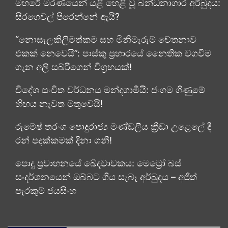
මහරේ මරණයෙන් යළි හෙළි වූ බන්ධනාගාර අර්බුදය:
සිරගෙවල් පිරෙන්නේ ඇයි?
“නොසැලකිලිමත්කම සහ මිනීමැරුම් චේතනාව
එකක් නෙවෙයි”: පාස්කු ප්‍රහාරයේ නෛතික වගවීම
ගැන අලි සබ්රිගෙන් විග්‍රහයක්!
විදේශ සංචිත වර්ධනය මන්දගාමීයි: ජංගම ගිණුමේ
හිඟය නැවත මතුවෙයි!
රුමේෂ් තරංග පොදුරාජ්‍ය මණ්ඩලීය ක්‍රීඩා උළෙලේ දී
රන් පදක්කමක් දිනා ගනී!
පොදු ප්‍රවාහනයේ ඛේදවාචකය: මෙට්‍රෝ බස්
සංදර්ශනයෙන් ඔබ්බට ගිය සැබෑ අර්බුදය – අජිත්
පැරකුම් ජයසිංහ