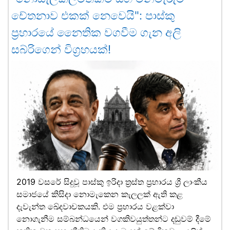
චේතනාව එකක් නෙවෙයි": පාස්කු
ප්‍රහාරයේ නෛතික වගවීම ගැන අලි
සබ්රිගෙන් විග්‍රහයක්!
2019 වසරේ සිදුවූ පාස්කු ඉරිදා ත්‍රස්ත ප්‍රහාරය ශ්‍රී ලාංකීය
සමාජයේ කිසිදා නොමැකෙන කැලලක් ඇති කළ
දැවැන්ත ඛේදවාචකයකි. එම ප්‍රහාරය වළක්වා
නොගැනීම සම්බන්ධයෙන් වගකිවයුත්තන්ට දඬුවම් දීමේ