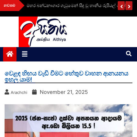
Skip
ලධාරීන්
මහර බන්ධනාගාර ගැටුමෙන් සිදු වූ හානිය රුපියල් කෝටි 15 
නවතම
to
content
aithiya
Human Rights News
වෙළඳ හිඟය වැඩි වීමට හේතුව වාහන ආනයනය
ඉහල යාම!
November 21, 2025
Arachchi