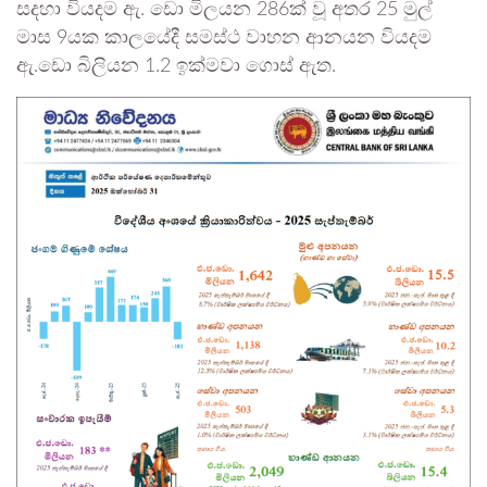
සදහා වියදම ඇ. ඩො මිලයන 286ක් වූ අතර 25 මුල්
මාස 9යක කාලයේදී සමස්ථ වාහන ආනයන වියදම
ඇ.ඩො බිලියන 1.2 ඉක්මවා ගොස් ඇත.