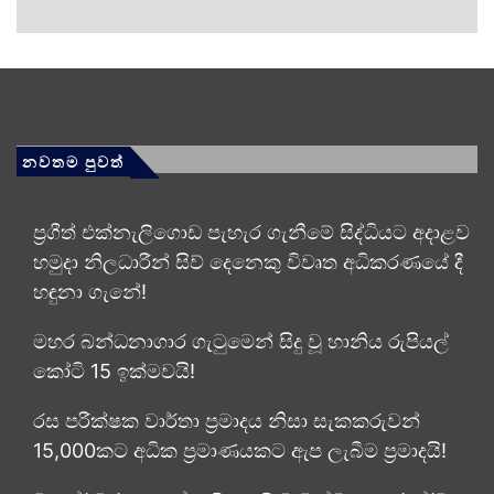
නවතම පුවත්
ප්‍රගීත් එක්නැලිගොඩ පැහැර ගැනීමේ සිද්ධියට අදාළව
හමුදා නිලධාරීන් සිව් දෙනෙකු විවෘත අධි­ක­ර­ණ­යේ දී
හඳුනා ගැනේ!
මහර බන්ධනාගාර ගැටුමෙන් සිදු වූ හානිය රුපියල්
කෝටි 15 ඉක්මවයි!
රස පරීක්ෂක වාර්තා ප්‍රමාදය නිසා සැකකරුවන්
15,000කට අධික ප්‍රමාණයකට ඇප ලැබීම ප්‍රමාදයි!