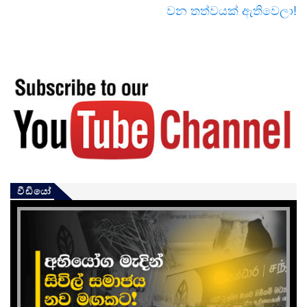
වන තත්වයක් ඇතිවෙලා!
වීඩියෝ