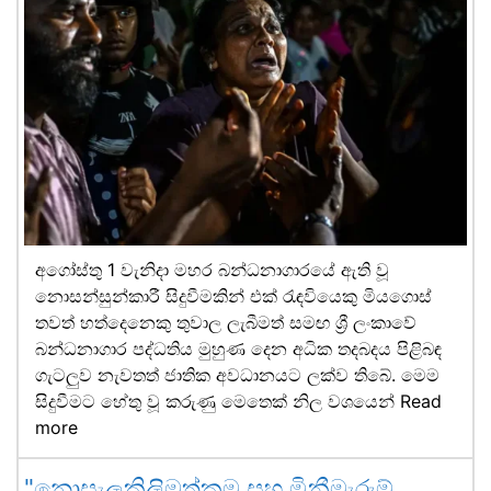
අගෝස්තු 1 වැනිදා මහර බන්ධනාගාරයේ ඇති වූ
නොසන්සුන්කාරී සිදුවීමකින් එක් රැඳවියෙකු මියගොස්
තවත් හත්දෙනෙකු තුවාල ලැබීමත් සමඟ ශ්‍රී ලංකාවේ
බන්ධනාගාර පද්ධතිය මුහුණ දෙන අධික තදබදය පිළිබඳ
ගැටලුව නැවතත් ජාතික අවධානයට ලක්ව තිබේ. මෙම
සිදුවීමට හේතු වූ කරුණු මෙතෙක් නිල වශයෙන්
Read
more
"නොසැලකිලිමත්කම සහ මිනීමැරුම්