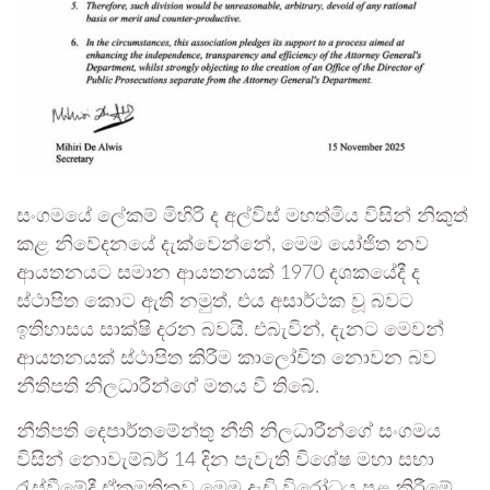
සංගමයේ ලේකම් මිහිරි ද අල්විස් මහත්මිය විසින් නිකුත්
කළ නිවේදනයේ දැක්වෙන්නේ, මෙම යෝජිත නව
ආයතනයට සමාන ආයතනයක් 1970 දශකයේදී ද
ස්ථාපිත කොට ඇති නමුත්, එය අසාර්ථක වූ බවට
ඉතිහාසය සාක්ෂි දරන බවයි. එබැවින්, දැනට මෙවන්
ආයතනයක් ස්ථාපිත කිරීම කාලෝචිත නොවන බව
නීතිපති නිලධාරීන්ගේ මතය වී තිබේ.
නීතිපති දෙපාර්තමේන්තු නීති නිලධාරීන්ගේ සංගමය
විසින් නොවැම්බර් 14 දින පැවැති විශේෂ මහා සභා
රැස්වීමේදී ඒකමතිකව මෙම දැඩි විරෝධය පළ කිරීමේ