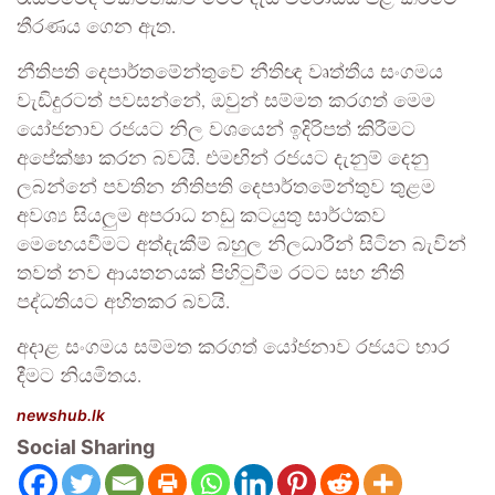
තීරණය ගෙන ඇත.
නීතිපති දෙපාර්තමේන්තුවේ නීතිඥ වෘත්තීය සංගමය
වැඩිදුරටත් පවසන්නේ, ඔවුන් සම්මත කරගත් මෙම
යෝජනාව රජයට නිල වශයෙන් ඉදිරිපත් කිරීමට
අපේක්ෂා කරන බවයි. එමඟින් රජයට දැනුම් දෙනු
ලබන්නේ පවතින නීතිපති දෙපාර්තමේන්තුව තුළම
අවශ්‍ය සියලුම අපරාධ නඩු කටයුතු සාර්ථකව
මෙහෙයවීමට අත්දැකීම් බහුල නිලධාරීන් සිටින බැවින්
තවත් නව ආයතනයක් පිහිටුවීම රටට සහ නීති
පද්ධතියට අහිතකර බවයි.
අදාළ සංගමය සම්මත කරගත් යෝජනාව රජයට භාර
දීමට නියමිතය.
newshub.lk
Social Sharing