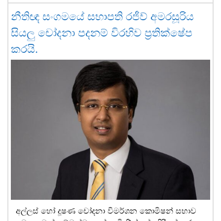
නීතිඥ සංගමයේ සභාපති රජීව් අමරසූරිය
සියලු චෝදනා පදනම් විරහිව ප්‍රතික්ෂේප
කරයි.
අල්ලස් හෝ දූෂණ චෝදනා විමර්ශන කොමිෂන් සභාව