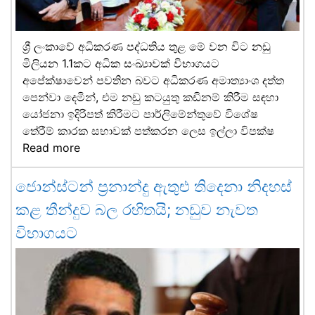
ශ්‍රී ලංකාවේ අධිකරණ පද්ධතිය තුළ මේ වන විට නඩු
මිලියන 1.1කට අධික සංඛ්‍යාවක් විභාගයට
අපේක්ෂාවෙන් පවතින බවට අධිකරණ අමාත්‍යාංශ දත්ත
පෙන්වා දෙමින්, එම නඩු කටයුතු කඩිනම් කිරීම සඳහා
යෝජනා ඉදිරිපත් කිරීමට පාර්ලිමේන්තුවේ විශේෂ
තේරීම් කාරක සභාවක් පත්කරන ලෙස ඉල්ලා විපක්ෂ
Read more
ජොන්ස්ටන් ප්‍රනාන්දු ඇතුළු තිදෙනා නිදහස්
කළ තීන්දුව බල රහිතයි; නඩුව නැවත
විභාගයට