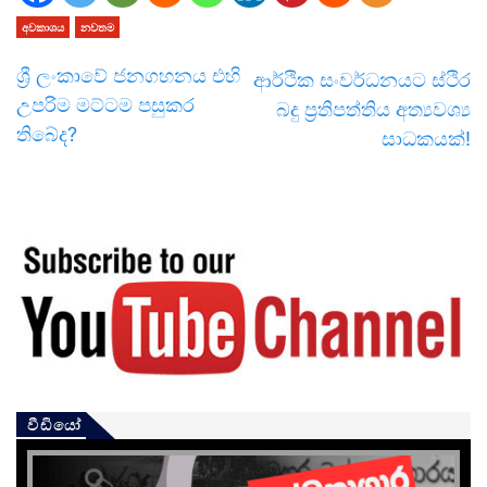
අවකාශය
නවතම
ශ්‍රී ලංකාවේ ජනගහනය එහි
ආර්ථික සංව­ර්ධ­න­යට ස්ථිර
උපරිම මට්ටම පසුකර
බදු ප්‍රති­ප­ත්තිය අත්‍ය­වශ්‍ය
තිබේද?
සාධ­ක­යක්!
වීඩියෝ