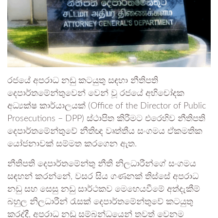
රජයේ අපරාධ නඩු කටයුතු සඳහා නීතිපති
දෙපාර්තමේන්තුවෙන් වෙන් වූ රජයේ අභිචෝදක
අධ්‍යක්ෂ කාර්යාලයක් (Office of the Director of Public
Prosecutions – DPP) ස්ථාපිත කිරීමට එරෙහිව නීතිපති
දෙපාර්තමේන්තුවේ නීතිඥ වෘත්තීය සංගමය ඒකමතික
යෝජනාවක් සම්මත කරගෙන ඇත.
නීතිපති දෙපාර්තමේන්තු නීති නිලධාරීන්ගේ සංගමය
සඳහන් කරන්නේ, වසර සිය ගණනක් තිස්සේ අපරාධ
නඩු සහ සෙසු නඩු සාර්ථකව මෙහෙයවීමේ අත්දැකීම්
බහුල නිලධාරීන් රැසක් දෙපාර්තමේන්තුවේ කටයුතු
කරද්දී, අපරාධ නඩු සම්බන්ධයෙන් තවත් වෙනම