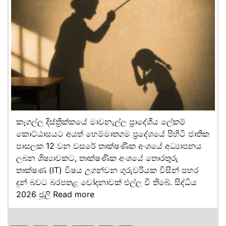
කෑගල්ල දිස්ත්‍රික්කයේ මාවනැල්ල ප්‍රාදේශීය ලේකම්
කොට්ඨාසයට අයත් හෙම්මාතගම ප්‍රදේශයේ පිහිටි ජාතික
පාසලක 12 වන වසරේ තාක්ෂණික අංශයේ අධ්‍යාපනය
ලබන ශිෂ්‍යාවකට, තාක්ෂණික අංශයේ තොරතුරු
තාක්ෂණ (IT) විෂය උගන්වන ගුරුවරියක විසින් පහර
දුන් බවට බරපතළ චෝදනාවක් එල්ල වී තිබේ. සිද්ධිය
2026 ජූලි
Read more