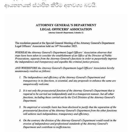
ආයතනයක් ස්ථාපිත කිරීම අනවශ්‍ය බවයි.