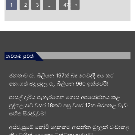
1
2
3
…
473
»
නවතම පුවත්
ජනතාව රු. බිලියන 197ක් බදු ගෙවද්දී අය කර
නොගත් බදු මුදල රු. බිලියන 960 ඉක්මවයි!
පාසල් දැරිය පැහැරගෙන ගොස් අපයෝජනය කළ
පුද්ගලයාට වසර 18කට පසු වසර 12ක බරපතළ වැඩ
සහිත සිරදඬුවම්!
අස්වැසුමේ කෝටි දෙකකට ආසන්න මුදලක් වංචාකළ