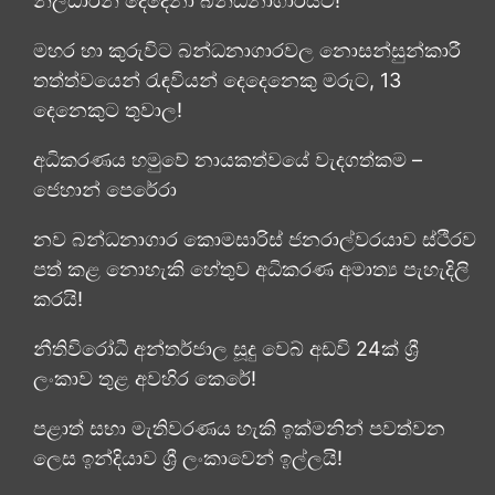
නිලධාරීන් දෙදෙනා බන්ධනාගාරයට!
මහර හා කුරුවිට බන්ධනාගාරවල නොසන්සුන්කාරී
තත්ත්වයෙන් රැඳවියන් දෙදෙනෙකු මරුට, 13
දෙනෙකුට තුවාල!
අධිකරණය හමුවේ නායකත්වයේ වැදගත්කම –
ජෙහාන් පෙරේරා
නව බන්ධනාගාර කොමසාරිස් ජනරාල්වරයාව ස්ථිරව
පත් කළ නොහැකි හේතුව අධිකරණ අමාත්‍ය පැහැදිලි
කරයි!
නීතිවිරෝධී අන්තර්ජාල සූදු වෙබ් අඩවි 24ක් ශ්‍රී
ලංකාව තුළ අවහිර කෙරේ!
පළාත් සභා මැතිවරණය හැකි ඉක්මනින් පවත්වන
ලෙස ඉන්දියාව ශ්‍රී ලංකාවෙන් ඉල්ලයි!