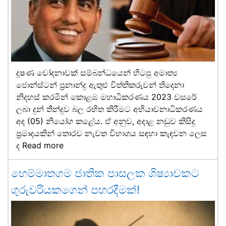
දූෂණ චෝදනාවක් සම්බන්ධයෙන් හිටපු අමාත්‍ය
ජොන්ස්ටන් ප්‍රනාන්දු ඇතුළු විත්තිකරුවන් තිදෙනා
නිදහස් කරමින් කොළඹ මහාධිකරණය 2023 වසරේ
ලබා දුන් තීන්දුව බල රහිත කිරීමට අභියාචනාධිකරණය
අද (05) නියෝග කළේය. ඒ අනුව, අදාළ නඩුව කිසිදු
ප්‍රමාදයකින් තොරව නැවත විභාගය සඳහා කැඳවන ලෙස
ද
Read more
හෙම්මාතගම ජාතික පාසලක ශිෂ්‍යාවකට
ගුරුවරියකගෙන් පහරදීමක්!