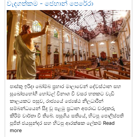
වැදගත්කම - ජෙහාන් පෙරේරා
පාස්කු ඉරිදා බෝම්බ ප්‍රහාර මාලාවෙන් දේවස්ථාන සහ
සුඛෝපභෝගී හෝටල් විනාශ වී වසර හතකට වැඩි
කාලයකට පසුව, රාජ්‍යයේ ජ්‍යෙෂ්ඨ නිලධාරීන්
සම්බන්ධයෙන් සිදු වූ පළමු ප්‍රධාන අපරාධ වරදකරු
කිරීම් වාර්තා වී තිබේ. පසුගිය සතියේ, හිටපු පොලිස්පති
පූජිත් ජයසුන්දර සහ හිටපු ආරක්ෂක ලේකම්
Read
more