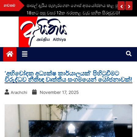
Skip
දල රු.
පාසල් දැරිය පැහැරගෙන ගොස් අපයෝජනය කළ පුද්ගලයාට 
නවතම
to
18කට පසු වසර 12ක බරපතළ වැඩ සහිත සිරදඬුවම්!
content
aithiya
Human Rights News
‘අභිචෝදක අධ්‍යක්ෂ කාර්යාලයක්’ පිහිටුවීමට
විරුද්ධව නීතිඥ වෘත්තීය සංගමයෙන් යෝජනාවක්!
November 17, 2025
Arachchi