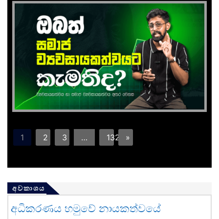
1
2
3
…
132
»
අවකාශය
අධිකරණය හමුවේ නායකත්වයේ