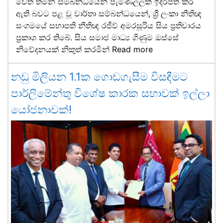
වෙත තමන් සම්බන්ධයෙන් පැමිණිල්ලක් ඉදිරිපත් කර
ඇති බවට පළ වූ වාර්තා සම්බන්ධයෙන්, ශ්‍රී ලංකා නීතිඥ
සංගමයේ සභාපති නීතිඥ රජීව් අමරසූරිය සිය ප්‍රතිචාරය
ප්‍රකාශ කර තිබේ. සිය සමාජ මාධ්‍ය ගිණුම ඔස්සේ
නිවේදනයක් නිකුත් කරමින්
Read more
නඩු මිලියන 1.1ක ගොඩගැසීම විසඳීමට
පාර්ලිමේන්තු විශේෂ කාරක සභාවක් ඉල්ලා
යෝජනාවක්!