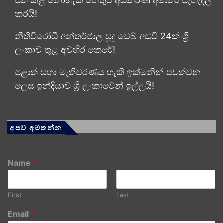
පත් කළ නොහැකි හේතුව අධිකරණ අමාත්‍ය පැහැදිලි
කරයි!
නීතිවිරෝධී අන්තර්ජාල සූදු වෙබ් අඩවි 24ක් ශ්‍රී
ලංකාව තුළ අවහිර කෙරේ!
පළාත් සභා මැතිවරණය හැකි ඉක්මනින් පවත්වන
ලෙස ඉන්දියාව ශ්‍රී ලංකාවෙන් ඉල්ලයි!
අපව අමතන්න
Name
*
First
Last
Email
*