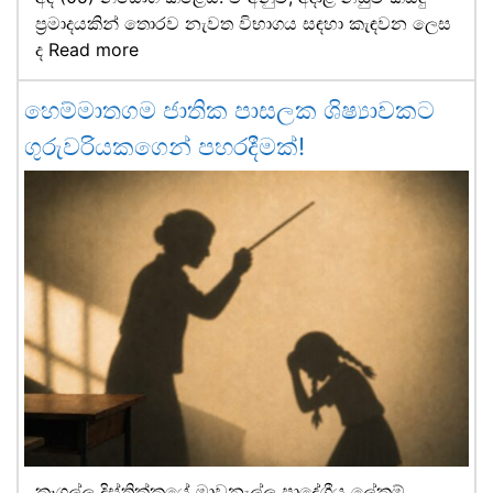
ප්‍රමාදයකින් තොරව නැවත විභාගය සඳහා කැඳවන ලෙස
ද
Read more
හෙම්මාතගම ජාතික පාසලක ශිෂ්‍යාවකට
ගුරුවරියකගෙන් පහරදීමක්!
කෑගල්ල දිස්ත්‍රික්කයේ මාවනැල්ල ප්‍රාදේශීය ලේකම්