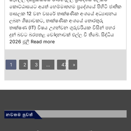
කොට්ඨාසයට අයත් හෙම්මාතගම ප්‍රදේශයේ පිහිටි ජාතික
පාසලක 12 වන වසරේ තාක්ෂණික අංශයේ අධ්‍යාපනය
ලබන ශිෂ්‍යාවකට, තාක්ෂණික අංශයේ තොරතුරු
තාක්ෂණ (IT) විෂය උගන්වන ගුරුවරියක විසින් පහර
දුන් බවට බරපතළ චෝදනාවක් එල්ල වී තිබේ. සිද්ධිය
2026 ජූලි
Read more
1
2
3
…
473
»
නවතම පුවත්