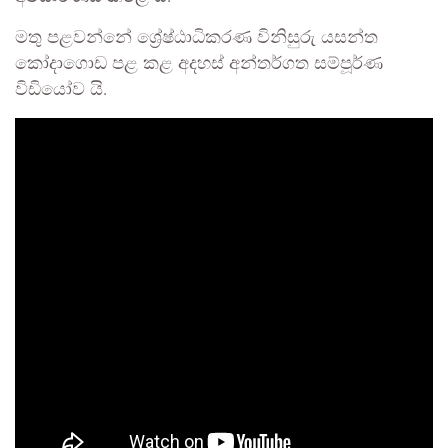
මතු පළවන්නේ ශ්‍රේෂ්ඨාධිකරණ විනිසුරු යසන්ත
කෝදාගොඩ පළ කළ අදහස් අන්තර්ගත සම්පූර්ණ
විඩියෝව යි.