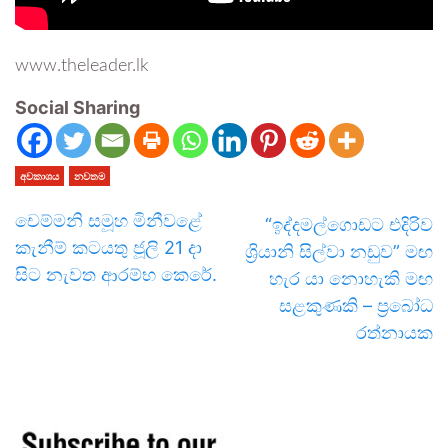
www.theleader.lk
Social Sharing
අවකාශය
නවතම
චෙම්මනි සමූහ මිනීවළේ
“ඉද්දමල්ගොඩට එදිරිව
කැනීම් කටයතු ජූලි 21 දා
ශ්‍රියානි සිල්වා නඩුව” මඟ
සිට නැවත ආරම්භ කෙරේ.
හැර යා නොහැකි මඟ
සළකුණකි – ප්‍රබෝධ
රත්නායක