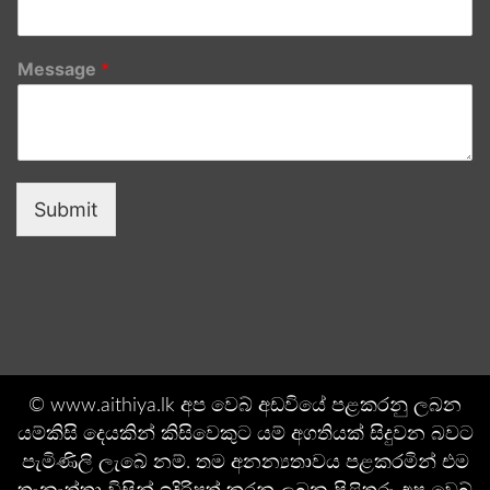
Message
*
Submit
© www.aithiya.lk අප වෙබ් අඩවියේ පළකරනු ලබන
යම්කිසි දෙයකින් කිසිවෙකුට යම් අගතියක් සිදුවන බවට
පැමිණිලි ලැබේ නම්. තම අනන්‍යතාවය පළකරමින් එම