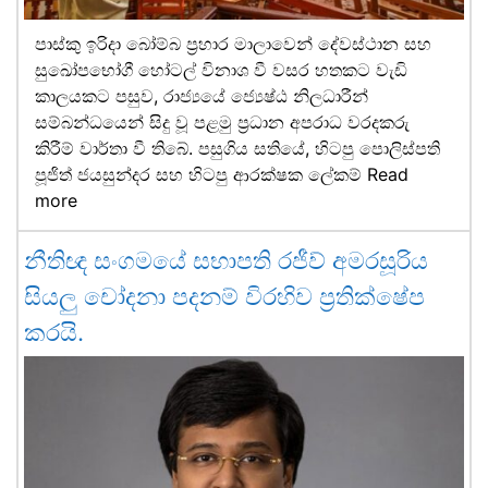
පාස්කු ඉරිදා බෝම්බ ප්‍රහාර මාලාවෙන් දේවස්ථාන සහ
සුඛෝපභෝගී හෝටල් විනාශ වී වසර හතකට වැඩි
කාලයකට පසුව, රාජ්‍යයේ ජ්‍යෙෂ්ඨ නිලධාරීන්
සම්බන්ධයෙන් සිදු වූ පළමු ප්‍රධාන අපරාධ වරදකරු
කිරීම් වාර්තා වී තිබේ. පසුගිය සතියේ, හිටපු පොලිස්පති
පූජිත් ජයසුන්දර සහ හිටපු ආරක්ෂක ලේකම්
Read
more
නීතිඥ සංගමයේ සභාපති රජීව් අමරසූරිය
සියලු චෝදනා පදනම් විරහිව ප්‍රතික්ෂේප
කරයි.