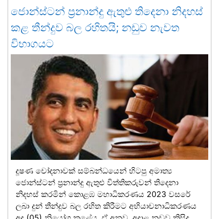
ජොන්ස්ටන් ප්‍රනාන්දු ඇතුළු තිදෙනා නිදහස්
කළ තීන්දුව බල රහිතයි; නඩුව නැවත
විභාගයට
දූෂණ චෝදනාවක් සම්බන්ධයෙන් හිටපු අමාත්‍ය
ජොන්ස්ටන් ප්‍රනාන්දු ඇතුළු විත්තිකරුවන් තිදෙනා
නිදහස් කරමින් කොළඹ මහාධිකරණය 2023 වසරේ
ලබා දුන් තීන්දුව බල රහිත කිරීමට අභියාචනාධිකරණය
අද (05) නියෝග කළේය. ඒ අනුව, අදාළ නඩුව කිසිදු