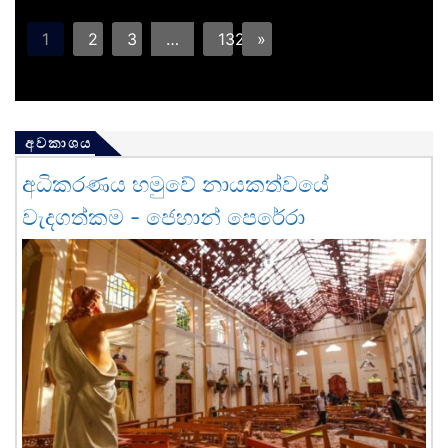
1
2
3
…
132
»
අවකාශය
අධිකරණය හමුවේ නායකත්වයේ
වැදගත්කම - ජෙහාන් පෙරේරා