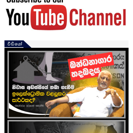
වීඩියෝ