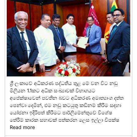
ශ්‍රී ලංකාවේ අධිකරණ පද්ධතිය තුළ මේ වන විට නඩු
මිලියන 1.1කට අධික සංඛ්‍යාවක් විභාගයට
අපේක්ෂාවෙන් පවතින බවට අධිකරණ අමාත්‍යාංශ දත්ත
පෙන්වා දෙමින්, එම නඩු කටයුතු කඩිනම් කිරීම සඳහා
යෝජනා ඉදිරිපත් කිරීමට පාර්ලිමේන්තුවේ විශේෂ
තේරීම් කාරක සභාවක් පත්කරන ලෙස ඉල්ලා විපක්ෂ
Read more