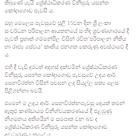
තිබුණේ යැයි ශ්‍රේෂ්ඨාධිකරණ විනිසුරු යසන්ත
කෝදාගොඩ පැවසී ය.
ඔහු මෙලෙස පැවසුවේ ජූලි 15වන දින ශ්‍රී ලංකා
සංවර්ධන පරිපාලන ආයතනයේ සංහිඳ ශ්‍රවණාගාරයේ දී
පැවති ප්‍රභාත් ගම්මන්පිල විසින් රචිත”පරිපාලන නීතිය
හා රාජ්‍ය සේවය” කෘතිය ජනගත කෙරුණු අවස්ථාවේ දී
ය.
එහි දී වැඩි දුරටත් අදහස් දක්වමින් ශ්‍රේෂ්ඨාධිකරණ
විනිසුරු යසන්ත කෝදාගොඩ පැවසුවේ උදය ආර්.
සෙනවිරත්න විසින් පවසන ලද සියල්ල සත්‍ය ලෙස
පිළිගන්නා බවයි.
එමෙන් ම උදය ආර්. සෙනවිරත්නපැවසූ දෙයත් තමන්
ඇතුළු කණ්ඩායම විනිශ්චයකරණයේ දී එළඹුණු
නිගමනය අතිශයින් ම සමපාත වන බව ද
ශ්‍රේෂ්ඨාධිකරණ විනිසුරු යසන්ත කෝදාගොඩ
අවධාරණය කළේ ය.