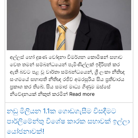
අල්ලස් හෝ දූෂණ චෝදනා විමර්ශන කොමිෂන් සභාව
වෙත තමන් සම්බන්ධයෙන් පැමිණිල්ලක් ඉදිරිපත් කර
ඇති බවට පළ වූ වාර්තා සම්බන්ධයෙන්, ශ්‍රී ලංකා නීතිඥ
සංගමයේ සභාපති නීතිඥ රජීව් අමරසූරිය සිය ප්‍රතිචාරය
ප්‍රකාශ කර තිබේ. සිය සමාජ මාධ්‍ය ගිණුම ඔස්සේ
නිවේදනයක් නිකුත් කරමින්
Read more
නඩු මිලියන 1.1ක ගොඩගැසීම විසඳීමට
පාර්ලිමේන්තු විශේෂ කාරක සභාවක් ඉල්ලා
යෝජනාවක්!