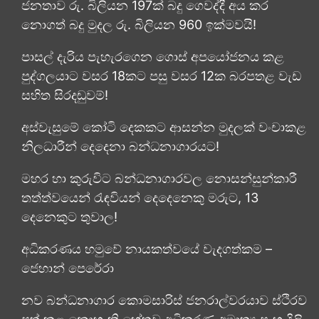
ජනතාව රු. බිලියන 197ක් බදු ගෙවද්දී අය කර
නොගත් බදු මුදල රු. බිලියන 960 ඉක්මවයි!
පාසල් දැරිය පැහැරගෙන ගොස් අපයෝජනය කළ
පුද්ගලයාට වසර 18කට පසු වසර 12ක බරපතළ වැඩ
සහිත සිරදඬුවම්!
අස්වැසුමේ කෝටි දෙකකට ආසන්න මුදලක් වංචාකළ
නිලධාරීන් දෙදෙනා බන්ධනාගාරයට!
මහර හා කුරුවිට බන්ධනාගාරවල නොසන්සුන්කාරී
තත්ත්වයෙන් රැඳවියන් දෙදෙනෙකු මරුට, 13
දෙනෙකුට තුවාල!
අධිකරණය හමුවේ නායකත්වයේ වැදගත්කම –
ජෙහාන් පෙරේරා
නව බන්ධනාගාර කොමසාරිස් ජනරාල්වරයාව ස්ථිරව