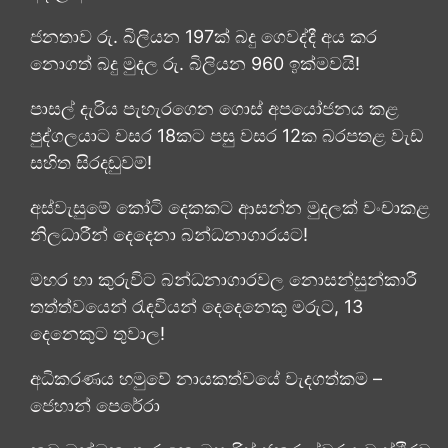
ජනතාව රු. බිලියන 197ක් බදු ගෙවද්දී අය කර
නොගත් බදු මුදල රු. බිලියන 960 ඉක්මවයි!
පාසල් දැරිය පැහැරගෙන ගොස් අපයෝජනය කළ
පුද්ගලයාට වසර 18කට පසු වසර 12ක බරපතළ වැඩ
සහිත සිරදඬුවම්!
අස්වැසුමේ කෝටි දෙකකට ආසන්න මුදලක් වංචාකළ
නිලධාරීන් දෙදෙනා බන්ධනාගාරයට!
මහර හා කුරුවිට බන්ධනාගාරවල නොසන්සුන්කාරී
තත්ත්වයෙන් රැඳවියන් දෙදෙනෙකු මරුට, 13
දෙනෙකුට තුවාල!
අධිකරණය හමුවේ නායකත්වයේ වැදගත්කම –
ජෙහාන් පෙරේරා