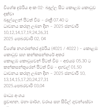
විශේෂ දුම්රිය අංක 02- බදුල්ල සිට කොළඹ කොටුව
දක්වා
බදුල්ලෙන් පිටත් වීම – රාත්‍රී 07.40 ට
ධාවනය කරනු ලබන දින – 2025 ජනවාරි
10,12,14,17,19,24,26,31
2025 පෙබරවාරි 02, 04
විශේෂ නගරාන්තර දුම්රිය (4021 / 4022 ) – කොළඹ
කොටුව සහ කන්කසන්තරේ අතර
කොළඹ කොටුවෙන් පිටත් වීම – අළුයම 05.30 ට
කන්කසන්තුරෙන් පිටත් වීම – දහවල් 01.50
ධාවනය කරනු ලබන දින – 2025 ජනවාරි 10,
13,14,15,17,20,24,27,31
2025.පෙබරවාරි 03,04
මාධ්‍ය අංශය
ප්‍රවාහන, මහා මාර්ග, වරාය සහ සිවිල් ගුවන්සේවා