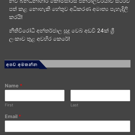
නව බන්ධනාගාර කොමසාරිස් ජනරාල්වරයාව ස්ථිරව
පත් කළ නොහැකි හේතුව අධිකරණ අමාත්‍ය පැහැදිලි
කරයි!
නීතිවිරෝධී අන්තර්ජාල සූදු වෙබ් අඩවි 24ක් ශ්‍රී
ලංකාව තුළ අවහිර කෙරේ!
අපව අමතන්න
Name
*
First
Last
Email
*