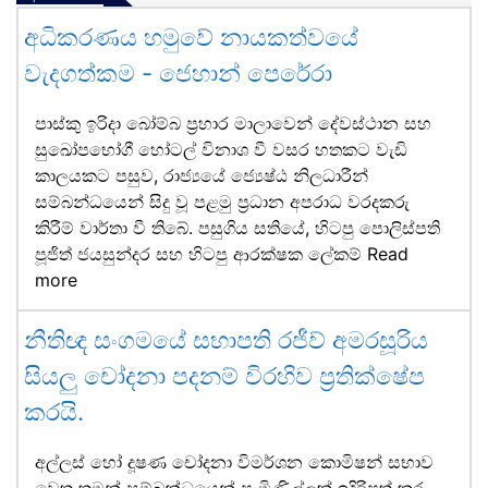
අධිකරණය හමුවේ නායකත්වයේ
වැදගත්කම - ජෙහාන් පෙරේරා
පාස්කු ඉරිදා බෝම්බ ප්‍රහාර මාලාවෙන් දේවස්ථාන සහ
සුඛෝපභෝගී හෝටල් විනාශ වී වසර හතකට වැඩි
කාලයකට පසුව, රාජ්‍යයේ ජ්‍යෙෂ්ඨ නිලධාරීන්
සම්බන්ධයෙන් සිදු වූ පළමු ප්‍රධාන අපරාධ වරදකරු
කිරීම් වාර්තා වී තිබේ. පසුගිය සතියේ, හිටපු පොලිස්පති
පූජිත් ජයසුන්දර සහ හිටපු ආරක්ෂක ලේකම්
Read
more
නීතිඥ සංගමයේ සභාපති රජීව් අමරසූරිය
සියලු චෝදනා පදනම් විරහිව ප්‍රතික්ෂේප
කරයි.
අල්ලස් හෝ දූෂණ චෝදනා විමර්ශන කොමිෂන් සභාව
වෙත තමන් සම්බන්ධයෙන් පැමිණිල්ලක් ඉදිරිපත් කර