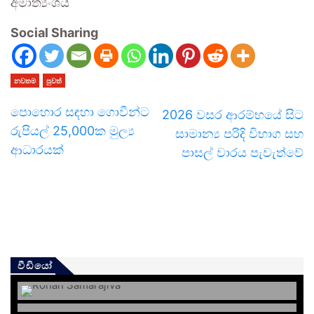
අමාත්‍යංශය
Social Sharing
නවතම
පුවත්
පොහොර සඳහා ගොවීන්ට
2026 වසර ආරම්භයේ සිට
රුපියල් 25,000ක මුල්‍ය
සාමාන්‍ය පරිදි විභාග සහ
ආධාරයක්
පාසල් වාරය පැවැත්වේ
වීඩියෝ