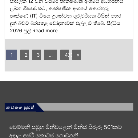
පාසලක 12 වන වසරේ තාක්ෂණික අංශයේ අධ්‍යාපනය
ලබන ශිෂ්‍යාවකට, තාක්ෂණික අංශයේ තොරතුරු
තාක්ෂණ (IT) විෂය උගන්වන ගුරුවරියක විසින් පහර
දුන් බවට බරපතළ චෝදනාවක් එල්ල වී තිබේ. සිද්ධිය
2026 ජූලි
Read more
1
2
3
…
473
»
නවතම පුවත්
චෙම්මනි සමූහ මිනීවළෙන් මිනිස් සිරුරු 501කට
අදාළ අස්ථි කොටස් ගොඩගනී