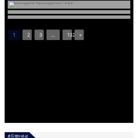
1
2
3
…
132
»
අවකාශය