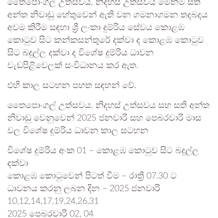
තෛපොංගල් උත්සවය, නිදහස් උත්සවය මෙන්ම සති
අන්ත නිවාඩු හේතුවෙන් ඇති වන ගමනාගමන තදබදය
අවම කිරීම සඳහා ශ්‍රී ලංකා දුම්රිය සේවය කොළඹ
කොටුව සිට කන්කසන්තුරේ දක්වා ද කොළඹ කොටුව
සිට බදුල්ල දක්වා ද විශේෂ දුම්රිය ධාවන
වැඩපිළිවෙලක් සංවිධානය කර ඇත.
එහි කාල සටහන පහත සඳහන් වේ.
තෛපොංගල් උත්සවය, නිදහස් උත්සවය සහ සති අන්ත
නිවාඩු වෙනුවෙන් 2025 ජනවාරි සහ පෙබරවාරි මාස
වල විශේෂ දුම්රිය ධාවන කාල සටහන
විශේෂ දුම්රිය අංක 01 – කොළඹ කොටුව සිට බදුල්ල
දක්වා
කොළඹ කොටුවෙන් පිටත් වීම – රාත්‍රී 07.30 ට
ධාවනය කරනු ලබන දින – 2025 ජනවාරි
10,12,14,17,19,24,26,31
2025 පෙබරවාරි 02, 04