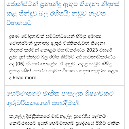
ජොන්ස්ටන් ප්‍රනාන්දු ඇතුළු තිදෙනා නිදහස්
කළ තීන්දුව බල රහිතයි; නඩුව නැවත
විභාගයට
දූෂණ චෝදනාවක් සම්බන්ධයෙන් හිටපු අමාත්‍ය
ජොන්ස්ටන් ප්‍රනාන්දු ඇතුළු විත්තිකරුවන් තිදෙනා
නිදහස් කරමින් කොළඹ මහාධිකරණය 2023 වසරේ
ලබා දුන් තීන්දුව බල රහිත කිරීමට අභියාචනාධිකරණය
අද (05) නියෝග කළේය. ඒ අනුව, අදාළ නඩුව කිසිදු
ප්‍රමාදයකින් තොරව නැවත විභාගය සඳහා කැඳවන ලෙස
ද
Read more
හෙම්මාතගම ජාතික පාසලක ශිෂ්‍යාවකට
ගුරුවරියකගෙන් පහරදීමක්!
කෑගල්ල දිස්ත්‍රික්කයේ මාවනැල්ල ප්‍රාදේශීය ලේකම්
කොට්ඨාසයට අයත් හෙම්මාතගම ප්‍රදේශයේ පිහිටි ජාතික