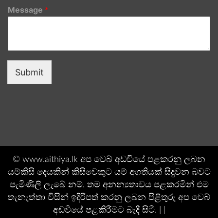
Message
*
Submit
© www.aithiya.lk අප වෙබ් අඩවියේ පළකරනු ලබන
යම්කිසි දෙයකින් කිසිවෙකුට යම් අගතියක් සිදුවන බවට
පැමිණිලි ලැබේ නම්. තම අනන්‍යතාවය පළකරමින් එම
තැනැත්තා විසින් ඉදිරිපත් කරනු ලබන පිළිතුරු අප වෙබ්
අඩවියේ පළකිරීමට බැදී සිටී. | |