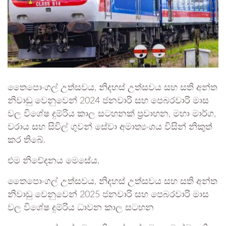
තෛපොංගල් උත්සවය, නිදහස් උත්සවය සහ සති අන්ත
නිවාඩු වෙනුවෙන් 2024 ජනවාරි සහ පෙබරවාරි මාස
වල විශේෂ දුම්රිය කාල සටහනක් ප්‍රවාහන, මහා මාර්ග,
වරාය සහ සිවිල් ගුවන් සේවා අමාත්‍යංශය විසින් නිකුත්
කර තිබේ.
එම නිවේදනය මෙසේය,
තෛපොංගල් උත්සවය, නිදහස් උත්සවය සහ සති අන්ත
නිවාඩු වෙනුවෙන් 2025 ජනවාරි සහ පෙබරවාරි මාස
වල විශේෂ දුම්රිය ධාවන කාල සටහන