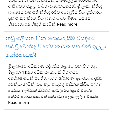
ඇති බවට පළ වූ වාර්තා සම්බන්ධයෙන්, ශ්‍රී ලංකා නීතිඥ
සංගමයේ සභාපති නීතිඥ රජීව් අමරසූරිය සිය ප්‍රතිචාරය
ප්‍රකාශ කර තිබේ. සිය සමාජ මාධ්‍ය ගිණුම ඔස්සේ
නිවේදනයක් නිකුත් කරමින්
Read more
නඩු මිලියන 1.1ක ගොඩගැසීම විසඳීමට
පාර්ලිමේන්තු විශේෂ කාරක සභාවක් ඉල්ලා
යෝජනාවක්!
ශ්‍රී ලංකාවේ අධිකරණ පද්ධතිය තුළ මේ වන විට නඩු
මිලියන 1.1කට අධික සංඛ්‍යාවක් විභාගයට
අපේක්ෂාවෙන් පවතින බවට අධිකරණ අමාත්‍යාංශ දත්ත
පෙන්වා දෙමින්, එම නඩු කටයුතු කඩිනම් කිරීම සඳහා
යෝජනා ඉදිරිපත් කිරීමට පාර්ලිමේන්තුවේ විශේෂ
තේරීම් කාරක සභාවක් පත්කරන ලෙස ඉල්ලා විපක්ෂ
Read more