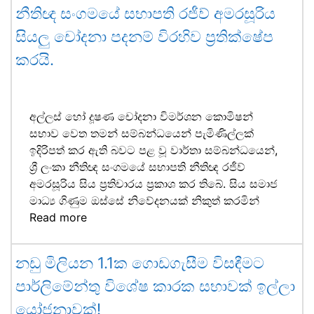
නීතිඥ සංගමයේ සභාපති රජීව් අමරසූරිය
සියලු චෝදනා පදනම් විරහිව ප්‍රතික්ෂේප
කරයි.
අල්ලස් හෝ දූෂණ චෝදනා විමර්ශන කොමිෂන්
සභාව වෙත තමන් සම්බන්ධයෙන් පැමිණිල්ලක්
ඉදිරිපත් කර ඇති බවට පළ වූ වාර්තා සම්බන්ධයෙන්,
ශ්‍රී ලංකා නීතිඥ සංගමයේ සභාපති නීතිඥ රජීව්
අමරසූරිය සිය ප්‍රතිචාරය ප්‍රකාශ කර තිබේ. සිය සමාජ
මාධ්‍ය ගිණුම ඔස්සේ නිවේදනයක් නිකුත් කරමින්
Read more
නඩු මිලියන 1.1ක ගොඩගැසීම විසඳීමට
පාර්ලිමේන්තු විශේෂ කාරක සභාවක් ඉල්ලා
යෝජනාවක්!