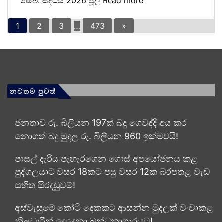
තිබේ. සිද්ධිය 2026 ජූලි
Read more
1
2
3
…
473
»
නවතම පුවත්
ජනතාව රු. බිලියන 197ක් බදු ගෙවද්දී අය කර
නොගත් බදු මුදල රු. බිලියන 960 ඉක්මවයි!
පාසල් දැරිය පැහැරගෙන ගොස් අපයෝජනය කළ
පුද්ගලයාට වසර 18කට පසු වසර 12ක බරපතළ වැඩ
සහිත සිරදඬුවම්!
අස්වැසුමේ කෝටි දෙකකට ආසන්න මුදලක් වංචාකළ
නිලධාරීන් දෙදෙනා බන්ධනාගාරයට!