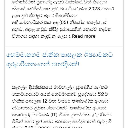
ජොන්ස්ටන් ප්‍රනාන්දු ඇතුළු විත්තිකරුවන් තිදෙනා
නිදහස් කරමින් කොළඹ මහාධිකරණය 2023 වසරේ
ලබා දුන් තීන්දුව බල රහිත කිරීමට
අභියාචනාධිකරණය අද (05) නියෝග කළේය. ඒ
අනුව, අදාළ නඩුව කිසිදු ප්‍රමාදයකින් තොරව නැවත
විභාගය සඳහා කැඳවන ලෙස ද
Read more
හෙම්මාතගම ජාතික පාසලක ශිෂ්‍යාවකට
ගුරුවරියකගෙන් පහරදීමක්!
කෑගල්ල දිස්ත්‍රික්කයේ මාවනැල්ල ප්‍රාදේශීය ලේකම්
කොට්ඨාසයට අයත් හෙම්මාතගම ප්‍රදේශයේ පිහිටි
ජාතික පාසලක 12 වන වසරේ තාක්ෂණික අංශයේ
අධ්‍යාපනය ලබන ශිෂ්‍යාවකට, තාක්ෂණික අංශයේ
තොරතුරු තාක්ෂණ (IT) විෂය උගන්වන ගුරුවරියක
විසින් පහර දුන් බවට බරපතළ චෝදනාවක් එල්ල වී