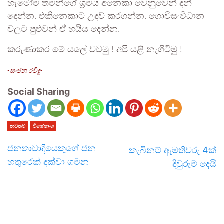
හැමෝම තමන්ගේ ශ්‍රමය අනෙකා වෙනුවෙන් දන්
දෙන්න. එකිනෙකාට උදව් කරගන්න. ගොවිසංවිධාන
වලට පුළුවන් ඒ හයිය දෙන්න.
කරුණාකර මේ යලේ වවමු ! අපි යළි නැගිටිමු !
-සංජන රවිඳු-
Social Sharing
නවතම
විශේෂාංග
ජනතාවාදියෙකු​ගේ ජන
කැබිනට් ඇමතිවරු 4ක්
හතුරෙ​ක් දක්වා ගමන
දිවුරුම් දෙයි