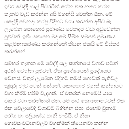
ඉවර වෙද්දී හාල් පිටරටින් ගේන එක නතර කරන
තැනට වැඩ කරන්න අපි මහන්සි වෙන්න ඕන. මේ
යලේදි වෙනදා කරපු විදිහට වගා කරන්න අපිට බෑ.
ලැබෙන පොහොර ප්‍රමාණය වෙනදට වඩා අඩුවෙන්න
පුළුවන්. ඉතිං කොහොමද මේ සීමිත සම්පත් ප්‍රමාණය
කළමනාකරණය කරගන්නේ කියන එකයි මේ විස්තර
කරන්නේ.
සමහර තැනක මේ වෙද්දී යල කන්නයේ වගාව පටන්
අරන් වෙන්න පුළුවන්. ඒක ප්‍රදේශයෙන් ප්‍රදේශයට
වෙනස්. වතුර ලැබෙන විදිහට තමයි ගොඩක් පැතිවල
කුඹුරු වැඩ පටන් ගන්නේ. කොහොම වුනත් කන්නයට
වගා කිරීම හරිම වැදගත්. ඒ විතරක් නෙමෙයි යාය
එකට වගා කරන්නත් ඕන. මේ පාර කොහොමටවත් එක
එක වෙලාවෙදි වගාවට බහින්න එපා. එහෙම වුනාම
රෝග හා පලිබෝධ හානි වැඩියි. ඒ නිසා
ගොවිසංවිධානවලට වගකීමක් තියෙනවා කන්න