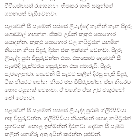
විවිධත්වයත් රැකෙනවා. හිතකර කෘමි සතුන්ගේ
ගහනයත් වැඩිවෙනවා.
පළවෙනි සී සෑමෙන් පස්සේ ලියැද්දේ තැනින් තැන පිදුරු
ගොඩවල් ගහන්න. ඒකට උඩින් කුකුළු පොහොර
යොදන්න. කුකුළු පොහොර වල නයිට්‍රජන් යහමින්
තියෙන නිසා පිදුරු දිරන එක ඉක්මන් වෙනවා. පිදුරු
ලියැද්ද පුරා විසුරුවන්න එපා. එතකොට දෙවෙනි සී
සෑමේදි ට්‍රැක්ටරය හසුරුවන එක අමාරුයි. පිදුරු
පැටලෙනවා. දෙවෙනි සී සෑමට කලින් දිරපු නැති පිදුරු
ටික නියරට ගන්න. නියර මත විසිරුවන්න. ඒක නියරට
හොඳ වසුනක් වෙනවා. ඒ වගේම ඒක උඩ මකුළුවෝ
බෝ වෙනවා.
පළවෙනි සී සැමෙන් පස්සේ ලියැද්ද පුරාම ග්ලිරිසීඩියා
අතු විසුරුවන්න. ග්ලිරිසිඩීයා කියන්නේ හොඳ නයිට්‍රජන්
ප්‍රභවයක්. කොළ ඉක්මනින් දිරනවා. දෙවන සී සෑමට
කලින් නොදිරූ අතු අයින් කරන්න පුළුවන්.