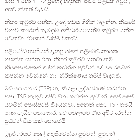
මාස 4 හෝ 4 1/2 ප්‍රභේද හදන්න. ඒවට ලෙඩත් අඩුයි ,
අස්වැන්නත් වැඩියි.
නිතර කුඹුරට යන්න. උදේ හවස ගිහින් බලන්න. නියරේ
වගාව කරොත් හැමදාම අනිවාර්යයෙන්ම කුඹුරට යන්න
වෙනවා. ඒකෙන් වාසිම විතරයි.
පලිබෝධ හානියක් දැකපු ගමන් පලිබෝධනාශක
ගහන්න යන්න එපා. නිතර කුඹුරට යනවා නම්
නියපොත්තෙන් අයින් කරන්න පුළුවන් දේ පොරවෙන්
කපන්න වෙන්නේ නෑ. නිරීක්ෂණය තමයි වැදගත්.
මඩ පොහොර (TSP) නෑ කියලා උද්ඝෝෂණ කරන්න
එපා. TSP නැතුව අපිට වගා කරන්න පුළුවන්. අපේ පසේ
යහමින් පොස්පරස් තියෙනවා. අනෙක් අතට TSP තමයි
ගාන වැඩිම පොහොර. මේ වෙලාවේ ඒක අපිට දරන්න
පුළුවන් වියදමක් නෙමෙයි.
ට්‍රැක්ටරයට තෙල් නැතිවෙන්න පුළුවන්. පුළුවන්