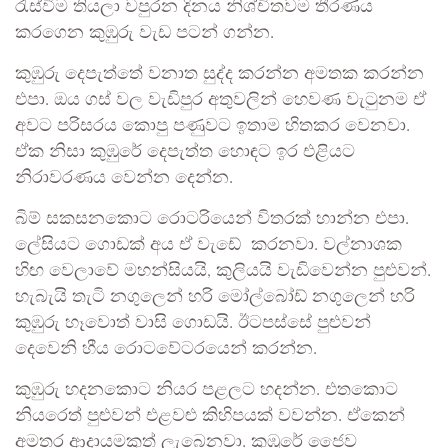
රැස්වීම තියලා වපුරන දිනය නිශ්චිතවම තීරණය
කරගෙන කුඹුරු වැඩ පටන් ගන්න.
කුඹුරු දෙපැත්තේ වනාත සුද්ද කරන්න අමතක කරන්න
එපා. ඔය ගස් වල වැඩිපුර අතුවලින් හෙවණ වැටුනම ඒ
අවට පරිසරය කොපු පණුවට ඉතාම හිතකර වෙනවා.
ඒක නිසා කුඹුරේ දෙපැත්ත හොඳට ඉර එළියට
නිරාවරණය වෙන්න දෙන්න.
බිම් සකසනකොට රොටරියෙන් විතරක් හාන්න එපා.
ලේසියට ගොඩක් අය ඒ වැඩේ කරනවා. වල්නාශක
හිඟ වෙලාවේ මහන්සියයි, කුලියයි වැඩිවෙන්න පුළුවන්.
හැබැයි තැටි නගුලෙන් හරි මෝල්බෝඩ් නගුලෙන් හරි
කුඹුරු හෑවොත් වාසි ගොඩයි. ඊටපස්සේ පුළුවන්
දෙවෙනි හීය රොටවේටරයෙන් කරන්න.
කුඹුරු හදනකොට නියර පළලට හදන්න. එතකොට
නියරෙත් පුළුවන් එළවළු කිහිපයක් වවන්න. ඒකෙන්
අමතර ආදායමකුත් ලැබෙනවා. කුඹුරේ ජෛව