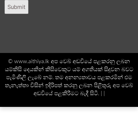
Submit
© www.aithiya.lk අප වෙබ් අඩවියේ පළකරනු ලබන
යම්කිසි දෙයකින් කිසිවෙකුට යම් අගතියක් සිදුවන බවට
පැමිණිලි ලැබේ නම්. තම අනන්‍යතාවය පළකරමින් එම
තැනැත්තා විසින් ඉදිරිපත් කරනු ලබන පිළිතුරු අප වෙබ්
අඩවියේ පළකිරීමට බැදී සිටී. | |