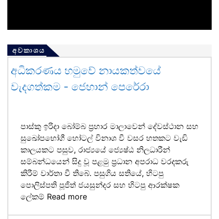
අවකාශය
අධිකරණය හමුවේ නායකත්වයේ
වැදගත්කම - ජෙහාන් පෙරේරා
පාස්කු ඉරිදා බෝම්බ ප්‍රහාර මාලාවෙන් දේවස්ථාන සහ
සුඛෝපභෝගී හෝටල් විනාශ වී වසර හතකට වැඩි
කාලයකට පසුව, රාජ්‍යයේ ජ්‍යෙෂ්ඨ නිලධාරීන්
සම්බන්ධයෙන් සිදු වූ පළමු ප්‍රධාන අපරාධ වරදකරු
කිරීම් වාර්තා වී තිබේ. පසුගිය සතියේ, හිටපු
පොලිස්පති පූජිත් ජයසුන්දර සහ හිටපු ආරක්ෂක
ලේකම්
Read more