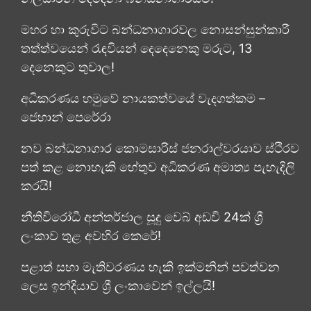
මහර හා කුරුවිට බන්ධනාගාරවල නොසන්සුන්කාරී
තත්ත්වයෙන් රැඳවියන් දෙදෙනෙකු මරුට, 13
දෙනෙකුට තුවාල!
අධිකරණය හමුවේ නායකත්වයේ වැදගත්කම –
ජෙහාන් පෙරේරා
නව බන්ධනාගාර කොමසාරිස් ජනරාල්වරයාව ස්ථිරව
පත් කළ නොහැකි හේතුව අධිකරණ අමාත්‍ය පැහැදිලි
කරයි!
නීතිවිරෝධී අන්තර්ජාල සූදු වෙබ් අඩවි 24ක් ශ්‍රී
ලංකාව තුළ අවහිර කෙරේ!
පළාත් සභා මැතිවරණය හැකි ඉක්මනින් පවත්වන
ලෙස ඉන්දියාව ශ්‍රී ලංකාවෙන් ඉල්ලයි!