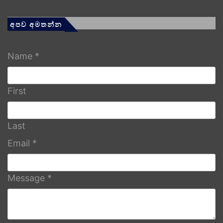
අපව අමතන්න
Name
*
First
Last
Email
*
Message
*