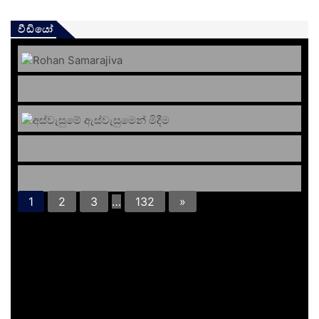
වීඩියෝ
1
2
3
…
132
»