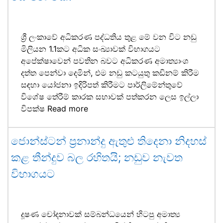
ශ්‍රී ලංකාවේ අධිකරණ පද්ධතිය තුළ මේ වන විට නඩු
මිලියන 1.1කට අධික සංඛ්‍යාවක් විභාගයට
අපේක්ෂාවෙන් පවතින බවට අධිකරණ අමාත්‍යාංශ
දත්ත පෙන්වා දෙමින්, එම නඩු කටයුතු කඩිනම් කිරීම
සඳහා යෝජනා ඉදිරිපත් කිරීමට පාර්ලිමේන්තුවේ
විශේෂ තේරීම් කාරක සභාවක් පත්කරන ලෙස ඉල්ලා
විපක්ෂ
Read more
ජොන්ස්ටන් ප්‍රනාන්දු ඇතුළු තිදෙනා නිදහස්
කළ තීන්දුව බල රහිතයි; නඩුව නැවත
විභාගයට
දූෂණ චෝදනාවක් සම්බන්ධයෙන් හිටපු අමාත්‍ය