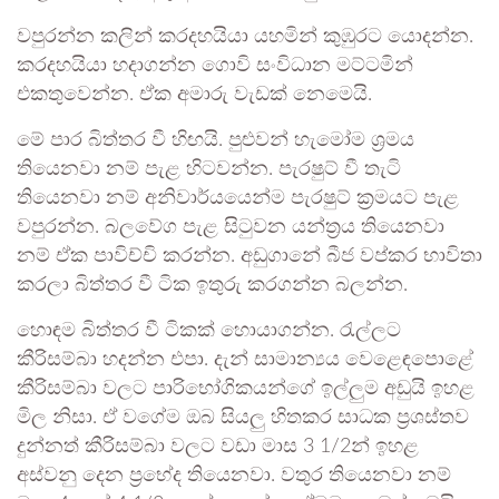
වපුරන්න කලින් කරදහයියා යහමින් කුඹුරට යොදන්න.
කරදහයියා හදාගන්න ගොවි සංවිධාන මට්ටමින්
එකතුවෙන්න. ඒක අමාරු වැඩක් නෙමෙයි.
මේ පාර බිත්තර වී හිඟයි. පුළුවන් හැමෝම ශ්‍රමය
තියෙනවා නම් පැළ හිටවන්න. පැරෂුට් වී තැටි
තියෙනවා නම් අනිවාර්යයෙන්ම පැරෂුට් ක්‍රමයට පැළ
වපුරන්න. බලවේග පැළ සිටුවන යන්ත්‍රය තියෙනවා
නම් ඒක පාවිච්චි කරන්න. අඩුගානේ බීජ වප්කර භාවිතා
කරලා බිත්තර වී ටික ඉතුරු කරගන්න බලන්න.
හොඳම බිත්තර වී ටිකක් හොයාගන්න. රැල්ලට
කීරිසම්බා හදන්න එපා. දැන් සාමාන්‍යය වෙළෙඳපොළේ
කීරිසම්බා වලට පාරිභෝගිකයන්ගේ ඉල්ලුම අඩුයි ඉහළ
මිල නිසා. ඒ වගේම ඔබ සියලු හිතකර සාධක ප්‍රශස්තව
දුන්නත් කීරිසම්බා වලට වඩා මාස 3 1/2න් ඉහළ
අස්වනු දෙන ප්‍රභේද තියෙනවා. වතුර තියෙනවා නම්