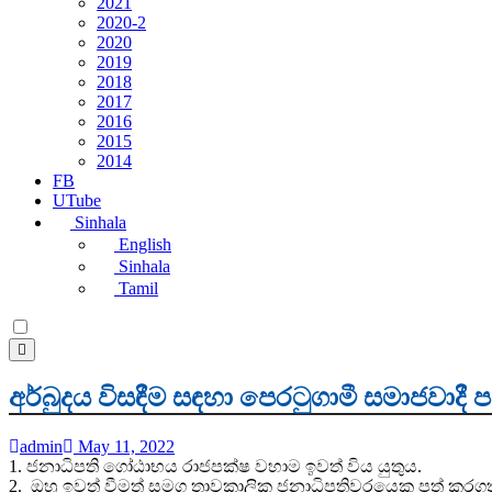
2021
2020-2
2020
2019
2018
2017
2016
2015
2014
FB
UTube
Sinhala
English
Sinhala
Tamil
අර්බුදය විසඳීම සඳහා පෙරටුගාමී සමාජවාද
admin
May 11, 2022
1. ජනාධිපති ගෝඨාභය රාජපක්ෂ වහාම ඉවත් විය යුතුය.
2. ඔහු ඉවත් වීමත් සමග තාවකාලික ජනාධිපතිවරයෙකු පත් කර