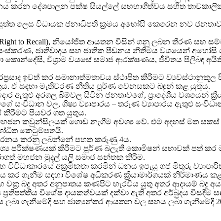
යෝජනය කරන දේශපාලන පක්ෂ සියල්ලේ සහභාගීත්වය සහිත තාවකාල
කටයුත්ත ලෙස විධායක ජනාධිපති ක්‍රමය අහෝසි කෙරෙන නව ජනත
 (Right to Recall), නියෝජිත ආයතන විසින් ගනු ලබන තීරණ සහ
සංස්කරණ, ජාතිවාදය සහ ජාතික පීඩනය නීතිමය වශයෙන් අහෝසි කෙර
 කොන්දේසි, විශ්‍රාම වයසේ සමාජ ආරක්ෂණය, ජීවිතය පිලිබඳ අයිතිය ආ
රසාද ඉවත් කර සමානාත්මතාවය ස්ථාපිත කිරීමට ව්‍යවස්ථානුකූල පි
ය. ඒ සඳහා මැතිවරණ නීතිය පූර්ණ වෙනසකට බඳුන් කළ යුතුය.
ුවදොර ඇතුළු අරගල බිම්වල සිටින ජනතාවගේ, ප්‍රාදේශීය වශයෙන් ක
 සංවිධාන වල, ශිෂ්‍ය ව්‍යාපාරය – තරුණ ව්‍යාපාරය ඇතුළු සංවි
් කිරීමට පියවර ගත යුතුය.
තික මහජන කවුන්සිලයක් ගොඩ නැගීම අවශ්‍ය වේ. එම අදහස් මත
ෝධිත කෙටුම්පතයි.
අවධාරනය කරනු ලබන්නේ පහත කරුණු 4ය.
පාරදෘශ්‍ය පරීක්ෂණයක් කිරීමට පූර්ණ බලැති කොමිෂන් සභාවක් ප
ොරාගත් මහජන මුදල් යලි සමාජ සන්තක කිරීම.
 විවිධාකාරයේ අක්‍රමිකතා කරමින් ධනය ඉපැයූ ගජ මිතුරු ව්‍යාපාරි
 කර ගැනීම සඳහා විශේෂ අධිකරණ ක්‍රියාමාර්ගයක් නිර්මාණය කළ 
සහ වක්‍ර බදු අතර අනුපාතය කණපිට හැරවිය යුතු අතර ආදායම් බදු අය කිරී
ප්‍රතිපත්තිය විශේෂ දායකත්වයක් දක්වා ඇති අතර අර්බුදය විසඳීම සඳ
 ණය ලබා ගැනීමේදී සහ ජාත්‍යන්තර ආයතන වල සහය ලබා ගැනීමේදී 