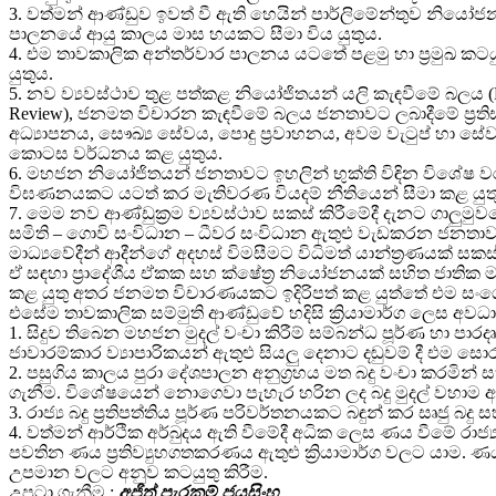
3. වත්මන් ආණ්ඩුව ඉවත් වී ඇති හෙයින් පාර්ලිමේන්තුව නි
පාලනයේ ආයු කාලය මාස හයකට සීමා විය යුතුය.
4. එම තාවකාලික අන්තර්වාර පාලනය යටතේ පළමු හා ප්‍රමුඛ 
යුතුය.
5. නව ව්‍යවස්ථාව තුළ පත්කළ නියෝජිතයන් යලි කැඳවීමේ බලය
Review), ජනමත විචාරන කැඳවීමේ බලය ජනතාවට ලබාදීමේ ප්‍රති
අධ්‍යාපනය, සෞඛ්‍ය සේවය, පොදු ප්‍රවාහනය, අවම වැටුප් හා සේවා
කොටස වර්ධනය කළ යුතුය.
6. මහජන නියෝජිතයන් ජනතාවට ඉහලින් භුක්ති විඳින විශේෂ වරප්‍
විඝණනයකට යටත් කර මැතිවරණ වියදම් නීතියෙන් සීමා කළ යුතු
7. මෙම නව ආණ්ඩුක්‍රම ව්‍යවස්ථාව සකස් කිරීමේදී දැනට ගාලුම
සමිති – ගොවි සංවිධාන – ධීවර සංවිධාන ඇතුළු වැඩකරන ජනතාවගේ
මාධ්‍යවේදීන් ආදීන්ගේ අදහස් විමසීමට විධිමත් යාන්ත්‍රණයක් සකස
ඒ සඳහා ප්‍රාදේශීය ඒකක සහ ක්ෂේත්‍ර නියෝජනයක් සහිත ජා
කළ යුතු අතර ජනමත විචාරණයකට ඉදිරිපත් කළ යුත්තේ එම සංශ
එසේම තාවකාලික සම්මුති ආණ්ඩුවේ හදිසි ක්‍රියාමාර්ග ලෙස 
1. සිදුව තිබෙන මහජන මුදල් වංචා කිරීම් සම්බන්ධ පූර්ණ හා 
ජාවාරම්කාර ව්‍යාපාරිකයන් ඇතුළු සියලු දෙනාට දඬුවම් දී එම ස
2. පසුගිය කාලය පුරා දේශපාලන අනුග්‍රහය මත බදු වංචා කරමින් සහ
ගැනීම. විශේෂයෙන් නොගෙවා පැහැර හරින ලද බදු මුදල් වහාම අය
3. රාජ්‍ය බදු ප්‍රතිපත්තිය පූර්ණ පරිවර්තනයකට බඳුන් කර සෘජු බදු 
4. වත්මන් ආර්ථික අර්බුදය ඇති වීමේදී අධික ලෙස ණය වීමේ රාජ්‍ය 
පවතින ණය ප්‍රතිව්‍යුහගතකරණය ඇතුළු ක්‍රියාමාර්ග වලට යාම.
උපමාන වලට අනුව කටයුතු කිරීම.
උපුටා ගැනීම :
අජිත් පැරකුම් ජයසිංහ