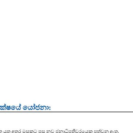
ී පක්ෂයේ යෝජනා:
ගත යුතු අතර මසකට පසු නව ජනාධිපතිවරයෙකු පත්වනු ඇත.