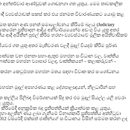
ික අන්තර්වාර ආණ්ඩුවක් ගොඩනගා ගත යුතුය. මෙම තාවකාලික
ාවාදී ව්‍යවස්ථාවක් සකස් කර එය ජනමත විචාරණයකට යොමු කළ
 සම්මත කරන අණ පනත් සමාලෝචනය කිරීමේ බලය (Judiciary
ෙන ප්‍රතිපාදන ආදිය අනිවාර්යයෙන්ම අඩංගු විය යුතු අතර
දී අයිතීන් පුළුල් කිරීම හරහා ව්‍යවස්ථාවේ මූලික අයිතිවාසිකම්
යවර ගත යුතු අතර මැතිවරණ වලදී මුදල් වියදම් කිරීම පූර්ණ
්‍රියාත්මක වන ජනතා සභා ඇතුළු මහජන සංවිධාන වල, වෘත්තීය
ධානාත්මක මහජන ව්‍යාපාර වලද, වෘත්තිකයන් – කලාකරුවන් –
 සකස් කරන කෙටුම්පත මහජන මතය සඳහා විවෘත කර සංශෝධනය
ත් කර මහජන මුදල් අපහරණය කළ දේශපාලඥයන්, නිලධාරීන් සහ
ක කල්ලිය පිලිබඳ විමර්ශනයක් සිදු කර එම මුදල් සියල්ල යලි පවරා
යුතුය.
මේදී අනුක්‍රමික බදු ප්‍රතිපත්තියක් ක්‍රියාත්මක කළ යුතුය.
හා අලුතින් ණය ලබා ගැනීමේ විනාශකාරී ප්‍රතිපත්තිය අත්හිටුවා
2012 වසරේදී එක්සත් ජාතීන්ගේ සංවිධානය විසින් සම්මත කරන ලද