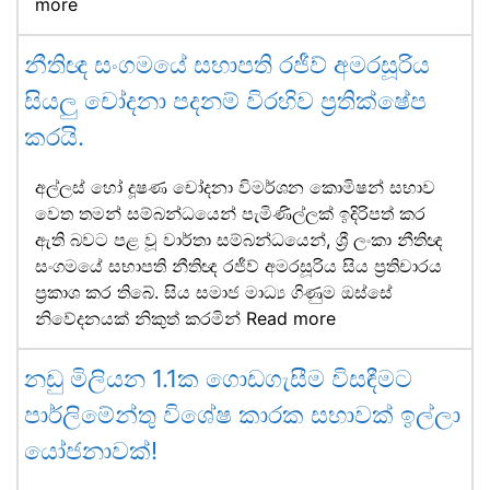
more
නීතිඥ සංගමයේ සභාපති රජීව් අමරසූරිය
සියලු චෝදනා පදනම් විරහිව ප්‍රතික්ෂේප
කරයි.
අල්ලස් හෝ දූෂණ චෝදනා විමර්ශන කොමිෂන් සභාව
වෙත තමන් සම්බන්ධයෙන් පැමිණිල්ලක් ඉදිරිපත් කර
ඇති බවට පළ වූ වාර්තා සම්බන්ධයෙන්, ශ්‍රී ලංකා නීතිඥ
සංගමයේ සභාපති නීතිඥ රජීව් අමරසූරිය සිය ප්‍රතිචාරය
ප්‍රකාශ කර තිබේ. සිය සමාජ මාධ්‍ය ගිණුම ඔස්සේ
නිවේදනයක් නිකුත් කරමින්
Read more
නඩු මිලියන 1.1ක ගොඩගැසීම විසඳීමට
පාර්ලිමේන්තු විශේෂ කාරක සභාවක් ඉල්ලා
යෝජනාවක්!