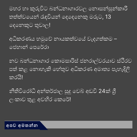
මහර හා කුරුවිට බන්ධනාගාරවල නොසන්සුන්කාරී
තත්ත්වයෙන් රැඳවියන් දෙදෙනෙකු මරුට, 13
දෙනෙකුට තුවාල!
අධිකරණය හමුවේ නායකත්වයේ වැදගත්කම –
ජෙහාන් පෙරේරා
නව බන්ධනාගාර කොමසාරිස් ජනරාල්වරයාව ස්ථිරව
පත් කළ නොහැකි හේතුව අධිකරණ අමාත්‍ය පැහැදිලි
කරයි!
නීතිවිරෝධී අන්තර්ජාල සූදු වෙබ් අඩවි 24ක් ශ්‍රී
ලංකාව තුළ අවහිර කෙරේ!
අපව අමතන්න