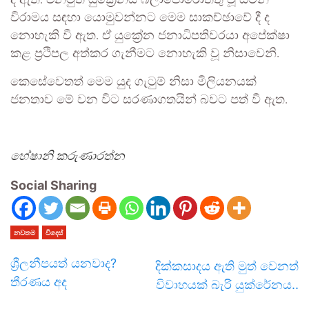
දී ඇත. එනමුත් යුක්‍රේනය බලාපොරොත්තු වූ සටන්
විරාමය සඳහා යොමුවන්නට මෙම සාකච්ඡාවේ දී ද
නොහැකි වී ඇත. ඒ යුක්‍රේන ජනාධිපතිවරයා අපේක්ෂා
කළ ප්‍රථිපල අත්කර ගැනීමට නොහැකි වූ නිසාවෙනි.
කෙසේවෙතත් මෙම යුද ගැටුම් නිසා මිලියනයක්
ජනතාව මේ වන විට සරණාගතයින් බවට පත් වී ඇත.
හේෂානි කරුණාරත්න
Social Sharing
නවතම
විදෙස්
ශ්‍රීලනීපයත් යනවාද?
දික්කසාදය ඇති මුත් වෙනත්
තීරණය අද
විවාහයක් බැරි යුක්රේනය..