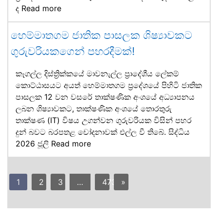
ද
Read more
හෙම්මාතගම ජාතික පාසලක ශිෂ්‍යාවකට
ගුරුවරියකගෙන් පහරදීමක්!
කෑගල්ල දිස්ත්‍රික්කයේ මාවනැල්ල ප්‍රාදේශීය ලේකම්
කොට්ඨාසයට අයත් හෙම්මාතගම ප්‍රදේශයේ පිහිටි ජාතික
පාසලක 12 වන වසරේ තාක්ෂණික අංශයේ අධ්‍යාපනය
ලබන ශිෂ්‍යාවකට, තාක්ෂණික අංශයේ තොරතුරු
තාක්ෂණ (IT) විෂය උගන්වන ගුරුවරියක විසින් පහර
දුන් බවට බරපතළ චෝදනාවක් එල්ල වී තිබේ. සිද්ධිය
2026 ජූලි
Read more
1
2
3
…
473
»