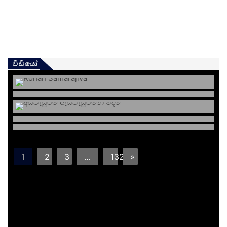
වීඩියෝ
1
2
3
…
132
»