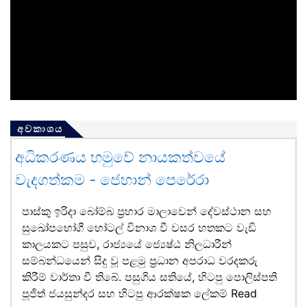
අවකාශය
අධිකරණය හමුවේ නායකත්වයේ
වැදගත්කම - ජෙහාන් පෙරේරා
පාස්කු ඉරිදා බෝම්බ ප්‍රහාර මාලාවෙන් දේවස්ථාන සහ
සුඛෝපභෝගී හෝටල් විනාශ වී වසර හතකට වැඩි
කාලයකට පසුව, රාජ්‍යයේ ජ්‍යෙෂ්ඨ නිලධාරීන්
සම්බන්ධයෙන් සිදු වූ පළමු ප්‍රධාන අපරාධ වරදකරු
කිරීම් වාර්තා වී තිබේ. පසුගිය සතියේ, හිටපු පොලිස්පති
පූජිත් ජයසුන්දර සහ හිටපු ආරක්ෂක ලේකම්
Read