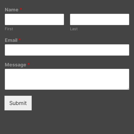
Name
*
First
Last
Email
*
Message
*
Submit