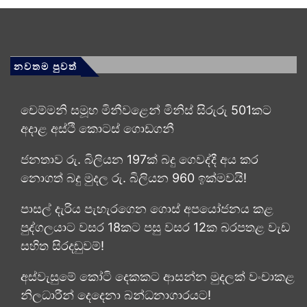
නවතම පුවත්
චෙම්මනි සමූහ මිනීවළෙන් මිනිස් සිරුරු 501කට
අදාළ අස්ථි කොටස් ගොඩගනී
ජනතාව රු. බිලියන 197ක් බදු ගෙවද්දී අය කර
නොගත් බදු මුදල රු. බිලියන 960 ඉක්මවයි!
පාසල් දැරිය පැහැරගෙන ගොස් අපයෝජනය කළ
පුද්ගලයාට වසර 18කට පසු වසර 12ක බරපතළ වැඩ
සහිත සිරදඬුවම්!
අස්වැසුමේ කෝටි දෙකකට ආසන්න මුදලක් වංචාකළ
නිලධාරීන් දෙදෙනා බන්ධනාගාරයට!