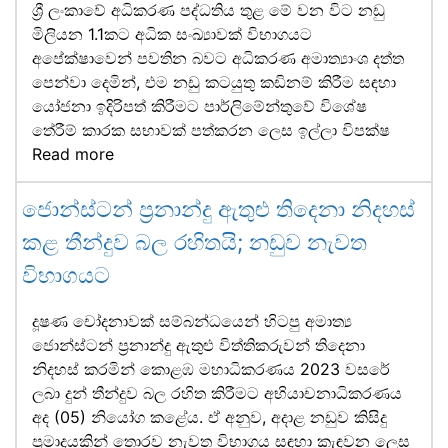
ශ්‍රී ලංකාවේ අධිකරණ පද්ධතිය තුළ මේ වන විට නඩු
මිලියන 1.1කට අධික සංඛ්‍යාවක් විභාගයට
අපේක්ෂාවෙන් පවතින බවට අධිකරණ අමාත්‍යාංශ දත්ත
පෙන්වා දෙමින්, එම නඩු කටයුතු කඩිනම් කිරීම සඳහා
යෝජනා ඉදිරිපත් කිරීමට පාර්ලිමේන්තුවේ විශේෂ
තේරීම් කාරක සභාවක් පත්කරන ලෙස ඉල්ලා විපක්ෂ
Read more
ජොන්ස්ටන් ප්‍රනාන්දු ඇතුළු තිදෙනා නිදහස්
කළ තීන්දුව බල රහිතයි; නඩුව නැවත
විභාගයට
දූෂණ චෝදනාවක් සම්බන්ධයෙන් හිටපු අමාත්‍ය
ජොන්ස්ටන් ප්‍රනාන්දු ඇතුළු විත්තිකරුවන් තිදෙනා
නිදහස් කරමින් කොළඹ මහාධිකරණය 2023 වසරේ
ලබා දුන් තීන්දුව බල රහිත කිරීමට අභියාචනාධිකරණය
අද (05) නියෝග කළේය. ඒ අනුව, අදාළ නඩුව කිසිදු
ප්‍රමාදයකින් තොරව නැවත විභාගය සඳහා කැඳවන ලෙස