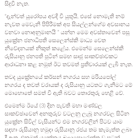
සිදුවී නැත.
“දැන්වත් යුරෝපය අවදි වී යුතුයි, එසේ නොමැති නම්
නැවත මෙවැනි පිපිරීමක් අප සියල්ලන්ගේම අවසානය
වනවා නොඅනුමානයි ” යන්න මෙම අවස්තාවෙන් පසු
යුක්‍රේන ජනාධිපති සෙලෙන්ස්කි මාධ්‍ය වෙත
නිවේදනයක් නිකුත් කළේය. එමෙන්ම සෙලෙන්ස්කි
රුසියානු ජනපති පුටින් සමඟ සෘජු සාකච්ඡාවකට
ආරාධනා කළ නමුත් ඊට තවමත් ප්‍රතිචාරයක් ලැබී නැත.
තවද යුක්‍රේනයේ කර්සන් නගරය සහ මරියපෝල්
නගරය ද තවත් වරායක් ද රුසියානු යටතට ගැනීමට මේ
මොහොතේ සමත් වී ඇති බවට තොරතුරු හෙළි වේ.
එමෙන්ම ඊයේ (3) දින පැවති මහා මණ්ඩල
සාකච්ඡාවෙන් අනතුරුව වටලනු ලැබූ නගරවල සිටින
යුක්‍රේන සිවිල් වැසියන්ට එම නගරවලින් පිටව යාම
සඳහා රුසියානු හමුදා රුසියානු රජය තම කැමැත්ත ලබා