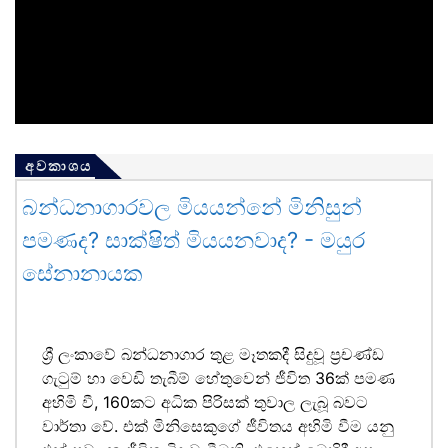
අවකාශය
බන්ධනාගාරවල මියයන්නේ මිනිසුන්
පමණද? සාක්ෂිත් මියයනවාද? - මයුර
සේනානායක
ශ්‍රී ලංකාවේ බන්ධනාගාර තුළ මෑතකදී සිදුවූ ප්‍රචණ්ඩ
ගැටුම් හා වෙඩි තැබීම් හේතුවෙන් ජීවිත 36ක් පමණ
අහිමි වී, 160කට අධික පිරිසක් තුවාල ලැබූ බවට
වාර්තා වේ. එක් මිනිසෙකුගේ ජීවිතය අහිමි වීම යනු