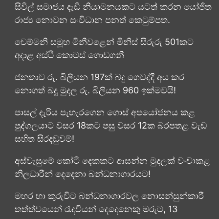
සිවිල් සමාජය දැඩි නියාමනයකට යටත් කරන යෝජිත
රාජ්‍ය නොවන සංවිධාන පනත් කෙටුම්පත.
චෙම්මනි සමූහ මිනීවළෙන් මිනිස් සිරුරු 501කට
අදාළ අස්ථි කොටස් ගොඩගනී
ජනතාව රු. බිලියන 197ක් බදු ගෙවද්දී අය කර
නොගත් බදු මුදල රු. බිලියන 960 ඉක්මවයි!
පාසල් දැරිය පැහැරගෙන ගොස් අපයෝජනය කළ
පුද්ගලයාට වසර 18කට පසු වසර 12ක බරපතළ වැඩ
සහිත සිරදඬුවම්!
අස්වැසුමේ කෝටි දෙකකට ආසන්න මුදලක් වංචාකළ
නිලධාරීන් දෙදෙනා බන්ධනාගාරයට!
මහර හා කුරුවිට බන්ධනාගාරවල නොසන්සුන්කාරී
තත්ත්වයෙන් රැඳවියන් දෙදෙනෙකු මරුට, 13