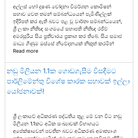
අල්ලස් හෝ දූෂණ චෝදනා විමර්ශන කොමිෂන්
සභාව වෙත තමන් සම්බන්ධයෙන් පැමිණිල්ලක්
ඉදිරිපත් කර ඇති බවට පළ වූ වාර්තා සම්බන්ධයෙන්,
ශ්‍රී ලංකා නීතිඥ සංගමයේ සභාපති නීතිඥ රජීව්
අමරසූරිය සිය ප්‍රතිචාරය ප්‍රකාශ කර තිබේ. සිය සමාජ
මාධ්‍ය ගිණුම ඔස්සේ නිවේදනයක් නිකුත් කරමින්
Read more
නඩු මිලියන 1.1ක ගොඩගැසීම විසඳීමට
පාර්ලිමේන්තු විශේෂ කාරක සභාවක් ඉල්ලා
යෝජනාවක්!
ශ්‍රී ලංකාවේ අධිකරණ පද්ධතිය තුළ මේ වන විට නඩු
මිලියන 1.1කට අධික සංඛ්‍යාවක් විභාගයට
අපේක්ෂාවෙන් පවතින බවට අධිකරණ අමාත්‍යාංශ