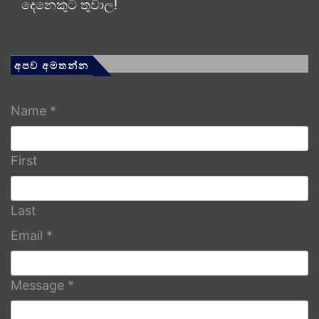
දෙනෙකුට තුවාල!
අපව අමතන්න
Name
*
First
Last
Email
*
Message
*