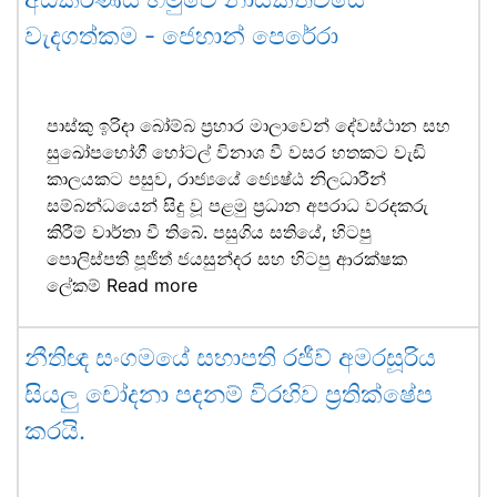
වැදගත්කම - ජෙහාන් පෙරේරා
පාස්කු ඉරිදා බෝම්බ ප්‍රහාර මාලාවෙන් දේවස්ථාන සහ
සුඛෝපභෝගී හෝටල් විනාශ වී වසර හතකට වැඩි
කාලයකට පසුව, රාජ්‍යයේ ජ්‍යෙෂ්ඨ නිලධාරීන්
සම්බන්ධයෙන් සිදු වූ පළමු ප්‍රධාන අපරාධ වරදකරු
කිරීම් වාර්තා වී තිබේ. පසුගිය සතියේ, හිටපු
පොලිස්පති පූජිත් ජයසුන්දර සහ හිටපු ආරක්ෂක
ලේකම්
Read more
නීතිඥ සංගමයේ සභාපති රජීව් අමරසූරිය
සියලු චෝදනා පදනම් විරහිව ප්‍රතික්ෂේප
කරයි.