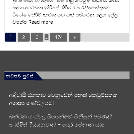
දත්ත පෙන්වා දෙමින්, එම නඩු කටයුතු කඩිනම් කිරීම
සඳහා යෝජනා ඉදිරිපත් කිරීමට පාර්ලිමේන්තුවේ
විශේෂ තේරීම් කාරක සභාවක් පත්කරන ලෙස ඉල්ලා
විපක්ෂ
Read more
1
2
3
…
474
»
නවතම පුවත්
ආදිවාසී ජනතාව වෙනුවෙන් පනත් කෙටුම්පතක්
අමාත්‍ය මණ්ඩලයට!
බන්ධනාගාරවල මියයන්නේ මිනිසුන් පමණද?
සාක්ෂිත් මියයනවාද? – මයුර සේනානායක