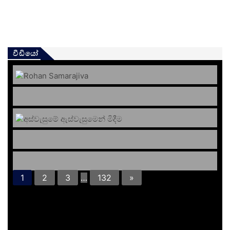
වීඩියෝ
1
2
3
…
132
»