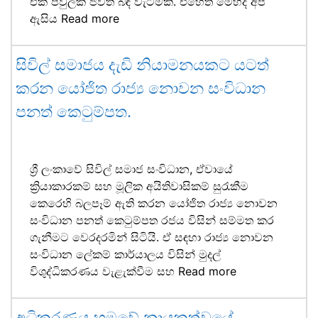
එක් පවුලක ජීවිත බිඳ වැටීමකි. එහෙත් මෙහිදී අප
ඇසිය
Read more
සිවිල් සමාජය දැඩි නියාමනයකට යටත්
කරන යෝජිත රාජ්‍ය නොවන සංවිධාන
පනත් කෙටුම්පත.
ශ්‍රී ලංකාවේ සිවිල් සමාජ සංවිධාන, ඒවායේ
ක්‍රියාකාරකම් සහ මූලික අයිතිවාසිකම් සුරැකීම
කෙරෙහි බලපෑම් ඇති කරන යෝජිත රාජ්‍ය නොවන
සංවිධාන පනත් කෙටුම්පත රජය විසින් සම්මත කර
ගැනීමට වෙරදරමින් සිටියි. ඒ සඳහා රාජ්‍ය නොවන
සංවිධාන ලේකම් කාර්යාලය විසින් මුදල්
විශුද්ධිකරණය වැළැක්වීම සහ
Read more
අධිකරණය හමුවේ නායකත්වයේ