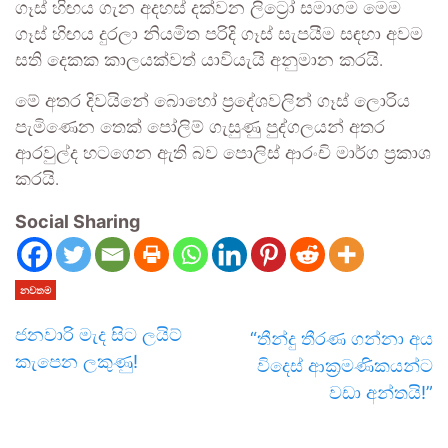
ගෑස් හිඟය ගැන අදහස් දක්වන ලිට්‍රෝ සමාගම මෙම
ගෑස් හිඟය දුරලා නියමිත පරිදි ගෑස් සැපයීම සඳහා අවම
සති දෙකක කාලයක්වත් යාවියැයි අනුමාන කරයි.
මේ අතර දිවයිනේ බොහෝ ප්‍රදේශවලින් ගෑස් ලොරිය
පැමිණෙන තෙක් පෝලිම් ගැසුණු පුද්ගලයන් අතර
ආරවුල්ද හටගෙන ඇති බව පොලිස් ආරංචි මාර්ග ප්‍රකාශ
කරයි.
Social Sharing
නවතම
ජනවාරි මැද සිට ලයිට්
“තීන්දු තීරණ ගන්නා අය
කැපෙන ලකුණු!
විදෙස් ආක්‍රමණිකයන්ට
වඩා අන්තයි!”