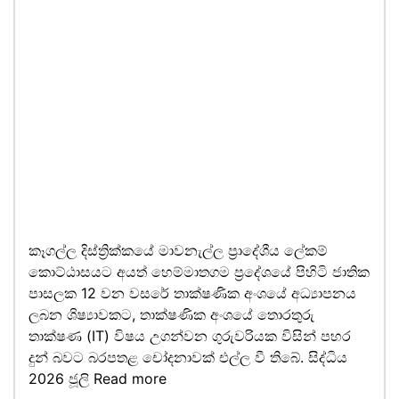
කෑගල්ල දිස්ත්‍රික්කයේ මාවනැල්ල ප්‍රාදේශීය ලේකම්
කොට්ඨාසයට අයත් හෙම්මාතගම ප්‍රදේශයේ පිහිටි ජාතික
පාසලක 12 වන වසරේ තාක්ෂණික අංශයේ අධ්‍යාපනය
ලබන ශිෂ්‍යාවකට, තාක්ෂණික අංශයේ තොරතුරු
තාක්ෂණ (IT) විෂය උගන්වන ගුරුවරියක විසින් පහර
දුන් බවට බරපතළ චෝදනාවක් එල්ල වී තිබේ. සිද්ධිය
2026 ජූලි
Read more