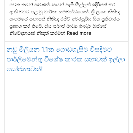
වෙත තමන් සම්බන්ධයෙන් පැමිණිල්ලක් ඉදිරිපත් කර
ඇති බවට පළ වූ වාර්තා සම්බන්ධයෙන්, ශ්‍රී ලංකා නීතිඥ
සංගමයේ සභාපති නීතිඥ රජීව් අමරසූරිය සිය ප්‍රතිචාරය
ප්‍රකාශ කර තිබේ. සිය සමාජ මාධ්‍ය ගිණුම ඔස්සේ
නිවේදනයක් නිකුත් කරමින්
Read more
නඩු මිලියන 1.1ක ගොඩගැසීම විසඳීමට
පාර්ලිමේන්තු විශේෂ කාරක සභාවක් ඉල්ලා
යෝජනාවක්!