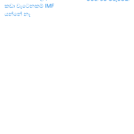
කඩා වැටෙනකම් IMF
යන්නේ නෑ