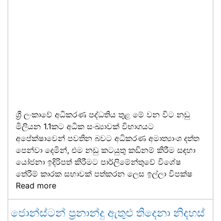
ශ්‍රී ලංකාවේ අධිකරණ පද්ධතිය තුළ මේ වන විට නඩු
මිලියන 1.1කට අධික සංඛ්‍යාවක් විභාගයට
අපේක්ෂාවෙන් පවතින බවට අධිකරණ අමාත්‍යාංශ දත්ත
පෙන්වා දෙමින්, එම නඩු කටයුතු කඩිනම් කිරීම සඳහා
යෝජනා ඉදිරිපත් කිරීමට පාර්ලිමේන්තුවේ විශේෂ
තේරීම් කාරක සභාවක් පත්කරන ලෙස ඉල්ලා විපක්ෂ
Read more
ජොන්ස්ටන් ප්‍රනාන්දු ඇතුළු තිදෙනා නිදහස්