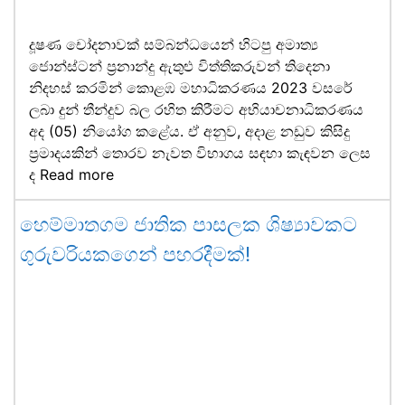
දූෂණ චෝදනාවක් සම්බන්ධයෙන් හිටපු අමාත්‍ය
ජොන්ස්ටන් ප්‍රනාන්දු ඇතුළු විත්තිකරුවන් තිදෙනා
නිදහස් කරමින් කොළඹ මහාධිකරණය 2023 වසරේ
ලබා දුන් තීන්දුව බල රහිත කිරීමට අභියාචනාධිකරණය
අද (05) නියෝග කළේය. ඒ අනුව, අදාළ නඩුව කිසිදු
ප්‍රමාදයකින් තොරව නැවත විභාගය සඳහා කැඳවන ලෙස
ද
Read more
හෙම්මාතගම ජාතික පාසලක ශිෂ්‍යාවකට
ගුරුවරියකගෙන් පහරදීමක්!