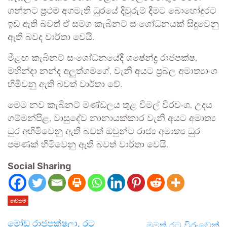
ගන්නට ප්‍රථම අගමැති ධුරයේ දිවුරුම් දීමට බොහෝදුරට
ඉඩ ඇති බවත් ඒ සමග කැබිනට් සංශෝධනයක් සිදුවෙනු
ඇති බවද වාර්තා වෙයි.
මීළඟ කැබිනට් සංශෝධනයේදී ශෂේන්ද්‍ර රාජපක්ෂ,
මහින්දා නන්ද අලුත්ගමගේ, වැනි අයට ප්‍රබල අමාත්‍යාංශ
හිමිවනු ඇති බවත් වාර්තා වේ.
මෙම නව කැබිනට් මණ්ඩලය තුළ විමල් වීරවංශ, උදය
ගම්මන්පිළ, වාසුදේව නානායක්කාර වැනි අයට අමාත්‍ය
ධුර අහිමිවෙනු ඇති බවත් ඔවුන්ට රාජ්‍ය අමාත්‍ය ධුර
පමණක් හිමිවෙනු ඇති බවත් වාර්තා වෙයි.
Social Sharing
නවතම
මෝඩ රාජපක්ෂලා, රට
මමත් රට විරුවෙක්