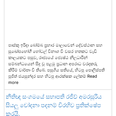
පාස්කු ඉරිදා බෝම්බ ප්‍රහාර මාලාවෙන් දේවස්ථාන සහ
සුඛෝපභෝගී හෝටල් විනාශ වී වසර හතකට වැඩි
කාලයකට පසුව, රාජ්‍යයේ ජ්‍යෙෂ්ඨ නිලධාරීන්
සම්බන්ධයෙන් සිදු වූ පළමු ප්‍රධාන අපරාධ වරදකරු
කිරීම් වාර්තා වී තිබේ. පසුගිය සතියේ, හිටපු පොලිස්පති
පූජිත් ජයසුන්දර සහ හිටපු ආරක්ෂක ලේකම්
Read
more
නීතිඥ සංගමයේ සභාපති රජීව් අමරසූරිය
සියලු චෝදනා පදනම් විරහිව ප්‍රතික්ෂේප
කරයි.