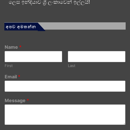
ලෙස ඉන්දියාව ශ්‍රී ලංකාවෙන් ඉල්ලයි!
අපව අමතන්න
Name
*
First
Last
Email
*
Message
*