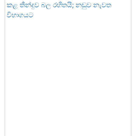
කළ තීන්දුව බල රහිතයි; නඩුව නැවත
විභාගයට