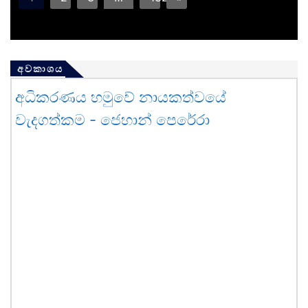
අවකාශය
අධිකරණය හමුවේ නායකත්වයේ
වැදගත්කම - ජෙහාන් පෙරේරා