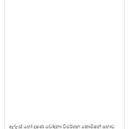
අල්ලස් හෝ දූෂණ චෝදනා විමර්ශන කොමිෂන් සභාව