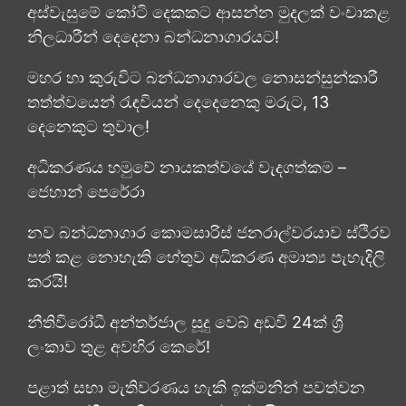
අස්වැසුමේ කෝටි දෙකකට ආසන්න මුදලක් වංචාකළ
නිලධාරීන් දෙදෙනා බන්ධනාගාරයට!
මහර හා කුරුවිට බන්ධනාගාරවල නොසන්සුන්කාරී
තත්ත්වයෙන් රැඳවියන් දෙදෙනෙකු මරුට, 13
දෙනෙකුට තුවාල!
අධිකරණය හමුවේ නායකත්වයේ වැදගත්කම –
ජෙහාන් පෙරේරා
නව බන්ධනාගාර කොමසාරිස් ජනරාල්වරයාව ස්ථිරව
පත් කළ නොහැකි හේතුව අධිකරණ අමාත්‍ය පැහැදිලි
කරයි!
නීතිවිරෝධී අන්තර්ජාල සූදු වෙබ් අඩවි 24ක් ශ්‍රී
ලංකාව තුළ අවහිර කෙරේ!
පළාත් සභා මැතිවරණය හැකි ඉක්මනින් පවත්වන