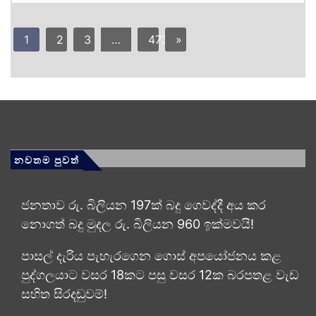
1
2
3
…
473
»
නවතම පුවත්
ජනතාව රු. බිලියන 197ක් බදු ගෙවද්දී අය කර
නොගත් බදු මුදල රු. බිලියන 960 ඉක්මවයි!
පාසල් දැරිය පැහැරගෙන ගොස් අපයෝජනය කළ
පුද්ගලයාට වසර 18කට පසු වසර 12ක බරපතළ වැඩ
සහිත සිරදඬුවම්!