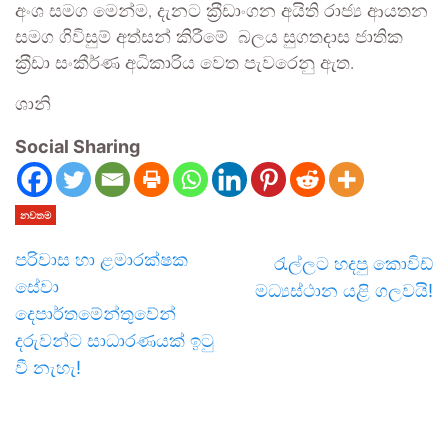
අංශ සමග මෙන්ම, දැනට ක‍්‍රීඩාංගන අයිති රාජ්‍ය ආයතන
සමග ගිවිසුම් අත්සන් කිරීමේ බලය සුගතදාස ජාතික
ක‍්‍රීඩා සංකීර්ණ අධිකාරිය වෙත පැවරෙනු ඇත.
ශානි
Social Sharing
නවතම
පරිවාස හා ළමාරක්ෂක
රැල්ලට හදපු කොවිඩ්
සේවා
මධ්‍යස්ථාන යළි ගලවයි!
දෙපාර්තමේන්තුවේන්
දරුවන්ට සාධාරණයක් ඉටු
වී නැහැ!