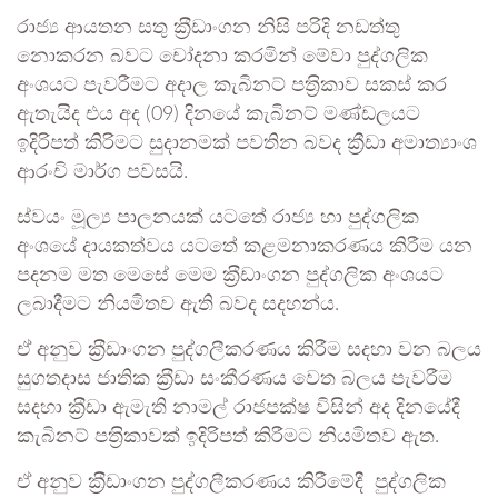
රාජ්‍ය ආයතන සතු ක‍්‍රීඩාංගන නිසි පරිදි නඩත්තු
නොකරන බවට චෝදනා කරමින් මේවා පුද්ගලික
අංශයට පැවරීමට අදාල කැබිනට් පත‍්‍රිකාව සකස් කර
ඇතැයිද එය අද (09) දිනයේ කැබිනට් මණ්ඩලයට
ඉදිරිපත් කිරිමට සුදානමක් පවතින බවද ක්‍රීඩා අමාත්‍යාංශ
ආරංචි මාර්ග පවසයි.
ස්වයං මූල්‍ය පාලනයක් යටතේ රාජ්‍ය හා පුද්ගලික
අංශයේ දායකත්වය යටතේ කළමනාකරණය කිරීම යන
පදනම මත මෙසේ මෙම ක‍්‍රීඩාංගන පුද්ගලික අංශයට
ලබාදීමට නියමිතව ඇති බවද සදහන්ය.
ඒ අනුව ක‍්‍රීඩාංගන පුද්ගලීකරණය කිරීම සදහා වන බලය
සුගතදාස ජාතික ක‍්‍රීඩා සංකීරණය වෙත බලය පැවරීම
සදහා ක‍්‍රීඩා ඇමැති නාමල් රාජපක්ෂ විසින් අද දිනයේදී
කැබිනට් පත‍්‍රිකාවක් ඉදිරිපත් කිරීමට නියමිතව ඇත.
ඒ අනුව ක‍්‍රීඩාංගන පුද්ගලීකරණය කිරීමේදී පුද්ගලික