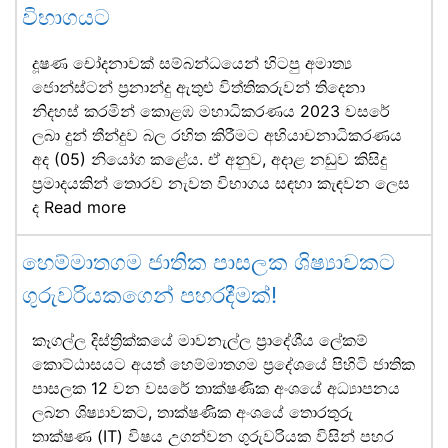
විභාගයට
දූෂණ චෝදනාවක් සම්බන්ධයෙන් හිටපු අමාත්‍ය
ජොන්ස්ටන් ප්‍රනාන්දු ඇතුළු විත්තිකරුවන් තිදෙනා
නිදහස් කරමින් කොළඹ මහාධිකරණය 2023 වසරේ
ලබා දුන් තීන්දුව බල රහිත කිරීමට අභියාචනාධිකරණය
අද (05) නියෝග කළේය. ඒ අනුව, අදාළ නඩුව කිසිදු
ප්‍රමාදයකින් තොරව නැවත විභාගය සඳහා කැඳවන ලෙස
ද
Read more
හෙම්මාතගම ජාතික පාසලක ශිෂ්‍යාවකට
ගුරුවරියකගෙන් පහරදීමක්!
කෑගල්ල දිස්ත්‍රික්කයේ මාවනැල්ල ප්‍රාදේශීය ලේකම්
කොට්ඨාසයට අයත් හෙම්මාතගම ප්‍රදේශයේ පිහිටි ජාතික
පාසලක 12 වන වසරේ තාක්ෂණික අංශයේ අධ්‍යාපනය
ලබන ශිෂ්‍යාවකට, තාක්ෂණික අංශයේ තොරතුරු
තාක්ෂණ (IT) විෂය උගන්වන ගුරුවරියක විසින් පහර