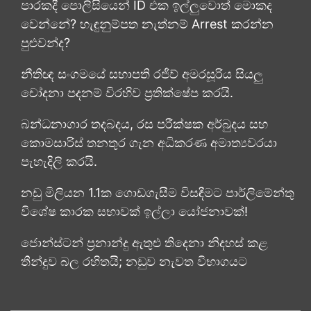
පාරකදී පොලිසියෙන් ID එක ඉල්ලුවොත් මොකද
වෙන්නේ? හැඳුනුම්පත නැත්නම් Arrest කරන්න
පුළුවන්ද?
නීතිඥ සංගමයේ සභාපති රජීව් අමරසූරිය සියලු
චෝදනා පදනම් විරහිව ප්‍රතික්ෂේප කරයි.
බන්ධනාගාර තදබදය, රස පරීක්ෂක අර්බුදය සහ
කොමසාරිස් තනතුර ගැන අධිකරණ අමාත්‍යවරයා
පැහැදිලි කරයි.
නඩු මිලියන 1.1ක ගොඩගැසීම විසඳීමට පාර්ලිමේන්තු
විශේෂ කාරක සභාවක් ඉල්ලා යෝජනාවක්!
ජොන්ස්ටන් ප්‍රනාන්දු ඇතුළු තිදෙනා නිදහස් කළ
තීන්දුව බල රහිතයි; නඩුව නැවත විභාගයට