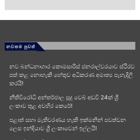
නවතම පුවත්
නව බන්ධනාගාර කොමසාරිස් ජනරාල්වරයාව ස්ථිරව
පත් කළ නොහැකි හේතුව අධිකරණ අමාත්‍ය පැහැදිලි
කරයි!
නීතිවිරෝධී අන්තර්ජාල සූදු වෙබ් අඩවි 24ක් ශ්‍රී
ලංකාව තුළ අවහිර කෙරේ!
පළාත් සභා මැතිවරණය හැකි ඉක්මනින් පවත්වන
ලෙස ඉන්දියාව ශ්‍රී ලංකාවෙන් ඉල්ලයි!