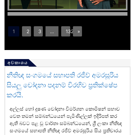
1
2
3
…
132
»
අවකාශය
නීතිඥ සංගමයේ සභාපති රජීව් අමරසූරිය
සියලු චෝදනා පදනම් විරහිව ප්‍රතික්ෂේප
කරයි.
අල්ලස් හෝ දූෂණ චෝදනා විමර්ශන කොමිෂන් සභාව
වෙත තමන් සම්බන්ධයෙන් පැමිණිල්ලක් ඉදිරිපත් කර
ඇති බවට පළ වූ වාර්තා සම්බන්ධයෙන්, ශ්‍රී ලංකා නීතිඥ
සංගමයේ සභාපති නීතිඥ රජීව් අමරසූරිය සිය ප්‍රතිචාරය