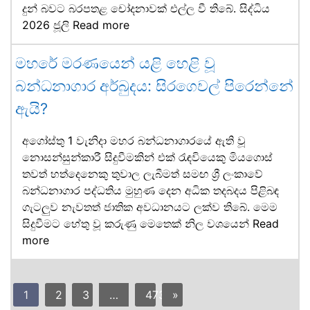
දුන් බවට බරපතළ චෝදනාවක් එල්ල වී තිබේ. සිද්ධිය
2026 ජූලි
Read more
මහරේ මරණයෙන් යළි හෙළි වූ
බන්ධනාගාර අර්බුදය: සිරගෙවල් පිරෙන්නේ
ඇයි?
අගෝස්තු 1 වැනිදා මහර බන්ධනාගාරයේ ඇති වූ
නොසන්සුන්කාරී සිදුවීමකින් එක් රැඳවියෙකු මියගොස්
තවත් හත්දෙනෙකු තුවාල ලැබීමත් සමඟ ශ්‍රී ලංකාවේ
බන්ධනාගාර පද්ධතිය මුහුණ දෙන අධික තදබදය පිළිබඳ
ගැටලුව නැවතත් ජාතික අවධානයට ලක්ව තිබේ. මෙම
සිදුවීමට හේතු වූ කරුණු මෙතෙක් නිල වශයෙන්
Read
more
1
2
3
…
473
»