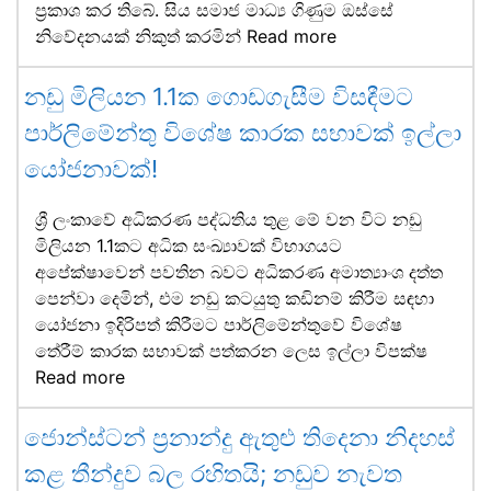
ප්‍රකාශ කර තිබේ. සිය සමාජ මාධ්‍ය ගිණුම ඔස්සේ
නිවේදනයක් නිකුත් කරමින්
Read more
නඩු මිලියන 1.1ක ගොඩගැසීම විසඳීමට
පාර්ලිමේන්තු විශේෂ කාරක සභාවක් ඉල්ලා
යෝජනාවක්!
ශ්‍රී ලංකාවේ අධිකරණ පද්ධතිය තුළ මේ වන විට නඩු
මිලියන 1.1කට අධික සංඛ්‍යාවක් විභාගයට
අපේක්ෂාවෙන් පවතින බවට අධිකරණ අමාත්‍යාංශ දත්ත
පෙන්වා දෙමින්, එම නඩු කටයුතු කඩිනම් කිරීම සඳහා
යෝජනා ඉදිරිපත් කිරීමට පාර්ලිමේන්තුවේ විශේෂ
තේරීම් කාරක සභාවක් පත්කරන ලෙස ඉල්ලා විපක්ෂ
Read more
ජොන්ස්ටන් ප්‍රනාන්දු ඇතුළු තිදෙනා නිදහස්
කළ තීන්දුව බල රහිතයි; නඩුව නැවත