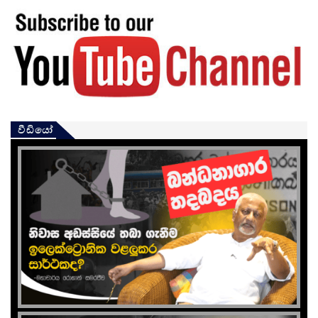
වීඩියෝ