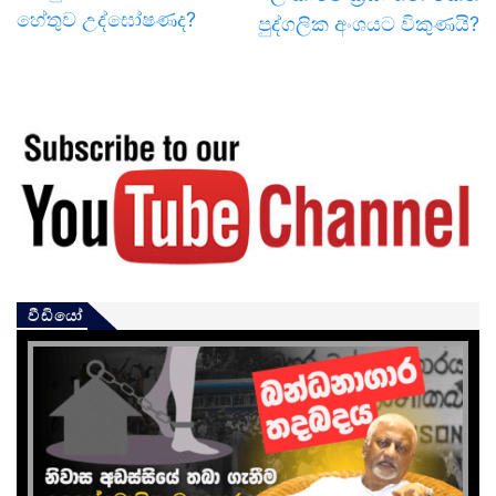
හේතුව උද්ඝෝෂණද?
පුද්ගලික අංශයට විකුණයි?
වීඩියෝ