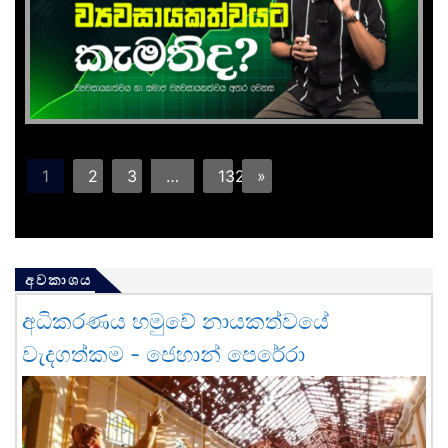
1
2
3
…
132
»
අවකාශය
අධිකරණය හමුවේ නායකත්වයේ
වැදගත්කම - ජෙහාන් පෙරේරා