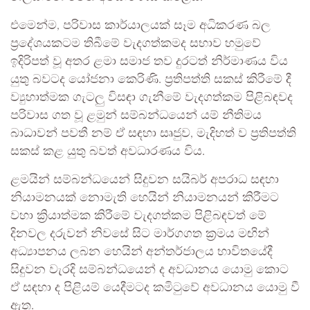
එමෙන්ම, පරිවාස කාර්යාලයක් සෑම අධිකරණ බල
ප්‍රදේශයකටම තිබීමේ වැදගත්කමද සභාව හමුවේ
ඉදිරිපත් වූ අතර ළමා සමාජ තව දුරටත් නිර්මාණය විය
යුතු බවටද යෝජනා කෙරිණි. ප්‍රතිපත්ති සකස් කිරීමේ දී
ව්‍යුහාත්මක ගැටලු විසඳා ගැනීමේ වැදගත්කම පිළිබඳවද
පරිවාස ගත වූ ළමුන් සම්බන්ධයෙන් යම් නීතිමය
බාධාවන් පවතී නම් ඒ සඳහා සෘජුව, මැදිහත් ව ප්‍රතිපත්ති
සකස් කළ යුතු බවත් අවධාරණය විය.
ළමයින් සම්බන්ධයෙන් සිදුවන සයිබර් අපරාධ සඳහා
නියාමනයක් නොමැති හෙයින් නියාමනයන් කිරීමට
වහා ක්‍රියාත්මක කිරීමේ වැදගත්කම පිළිබඳවත් මේ
දිනවල දරුවන් නිවසේ සිට මාර්ගගත ක්‍රමය මඟින්
අධ්‍යාපනය ලබන හෙයින් අන්තර්ජාලය භාවිතයේදී
සිදුවන වැරදි සම්බන්ධයෙන් ද අවධ‍ානය යොමු කොට
ඒ සඳහා ද පිළියම් යෙදීමට‍ද කමිටුවේ අවධානය යොමු වී
ඇත.