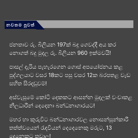
නවතම පුවත්
ජනතාව රු. බිලියන 197ක් බදු ගෙවද්දී අය කර
නොගත් බදු මුදල රු. බිලියන 960 ඉක්මවයි!
පාසල් දැරිය පැහැරගෙන ගොස් අපයෝජනය කළ
පුද්ගලයාට වසර 18කට පසු වසර 12ක බරපතළ වැඩ
සහිත සිරදඬුවම්!
අස්වැසුමේ කෝටි දෙකකට ආසන්න මුදලක් වංචාකළ
නිලධාරීන් දෙදෙනා බන්ධනාගාරයට!
මහර හා කුරුවිට බන්ධනාගාරවල නොසන්සුන්කාරී
තත්ත්වයෙන් රැඳවියන් දෙදෙනෙකු මරුට, 13
දෙනෙකුට තුවාල!