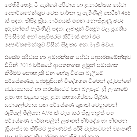
මෙහිදි හෙළි වී ඇත්තේ පරිවාස හා ළමාරක්ෂක සේවා
දෙපාර්තමේන්තුව වෙත වාර්තා වූ පැමිණිලි අතරින් 485
ක් සඳහා කිසිදු ක්‍රියාමාර්ගයක් ගෙන නොතිබුණු බවද
දරුවන්ගේ පැමිණිලි සඳහා ලබාදුන් විසඳුම් වල ප්‍රගතිය
විමසීමක් හෝ පසුවිපරම් කිරීමක් හෝ එම
දෙපාර්තමේන්තුව විසින් සිදු කර නොමැති බවය.
එසේම පරිවාස හා ළමාරක්ෂක සේවා දෙපාර්තමේන්තුව
විසින් 2016 වර්ෂයේ ආයතනගත ළමුන් සමාජගත
කිරීමට නොහැකි වන හේතු විමසා බැලීමේ
පර්යේෂණය, දෙමවුපියන් විදේශගත වීමෙන් දරුවන්ගේ
අධ්‍යාපනයට හා ආරක්ෂාවට වන බලපෑම, ශ්‍රී ලංකාවේ
ළමා හා ව්‍යුහය තුළ ළමා සහභාගිත්වය පිළිබඳ
සමාලෝචනය යන පර්යේෂණ තුනක් වෙනුවෙන්
රුපියල් මිලියන 4.98 ක් වැය කර තිබූ නමුත් එම
පර්යේෂණ වාර්තාවලින් ලබාගත් නිර්දේශ හා නිගමන
ක්‍රියාත්මක කිරීමට ප්‍රමාණවත් පරිදි වැඩසටහන් ව්‍යාපෘති