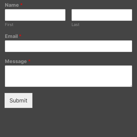
Name
*
First
Last
Email
*
Message
*
Submit