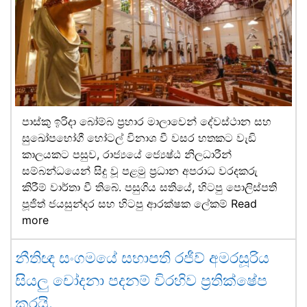
පාස්කු ඉරිදා බෝම්බ ප්‍රහාර මාලාවෙන් දේවස්ථාන සහ
සුඛෝපභෝගී හෝටල් විනාශ වී වසර හතකට වැඩි
කාලයකට පසුව, රාජ්‍යයේ ජ්‍යෙෂ්ඨ නිලධාරීන්
සම්බන්ධයෙන් සිදු වූ පළමු ප්‍රධාන අපරාධ වරදකරු
කිරීම් වාර්තා වී තිබේ. පසුගිය සතියේ, හිටපු පොලිස්පති
පූජිත් ජයසුන්දර සහ හිටපු ආරක්ෂක ලේකම්
Read
more
නීතිඥ සංගමයේ සභාපති රජීව් අමරසූරිය
සියලු චෝදනා පදනම් විරහිව ප්‍රතික්ෂේප
කරයි.