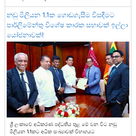
නඩු මිලියන 1.1ක ගොඩගැසීම විසඳීමට
පාර්ලිමේන්තු විශේෂ කාරක සභාවක් ඉල්ලා
යෝජනාවක්!
ශ්‍රී ලංකාවේ අධිකරණ පද්ධතිය තුළ මේ වන විට නඩු
මිලියන 1.1කට අධික සංඛ්‍යාවක් විභාගයට