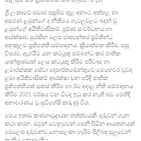
සැලසුම් කර ක්‍රියාත්මක කර තිබුනේ නැත.
ශ්‍රී ලංකාවේ සමාජ පසුබිම තුළ අනාථ, අත්හළ හා
අසරණ ළමුන්ගේ ද නීතිමය ගැටලුවලට බඳුන් වූ
ළමුන්ගේ අයිතිවාසිකම්, පූර්ණ සංවර්ධනය හා
ආරක්ෂාව සුරකින ලෙස ජාත්‍යන්තර ප්‍රමිතීන්ට
අනුකූලව ප්‍රතිපත්ති සම්පාදනය, ක්‍රියාත්මක කිරීම, පසු
විපරම, ඇගයීම යන කටයුතු සම්බන්ධ කර ජාතික
යාන්ත්‍රණයක් ලෙස කටයුතු කිරීම පරිවාස හා
ළමාරක්ෂක සේවා දෙපාර්තමේන්තුවේ මෙහෙවර වුවද
ළමා අයිතිවාසිකම් ආරක්ෂා වන පරිදි ජාතික
ප්‍රතිපත්තියක් සකස් කිරීම හා ඊට අදාළ නීති සම්පාදනය
කිරීම 2021 වර්ෂය වන විටද ඉටු කර නැති බව මෙහිදි
අනාවරණය වු සුවිශේෂි කරුණු විය.
මෙය ඉතාම කණගාටුදායක තත්ත්වයකි. දරුවන් ගැන
කථා කරන, ඔවුන් වෙනුවෙන් පෙනී සිටින ආයතනයක්
මෙලෙස දරුවන්ව නොසලකා හැරීම පිලිබඳ සුලුවෙන්
තැකිය නොහැකිය.