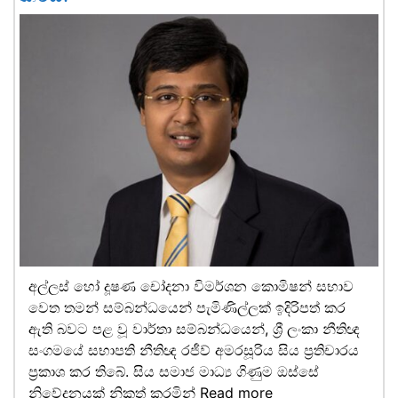
අල්ලස් හෝ දූෂණ චෝදනා විමර්ශන කොමිෂන් සභාව
වෙත තමන් සම්බන්ධයෙන් පැමිණිල්ලක් ඉදිරිපත් කර
ඇති බවට පළ වූ වාර්තා සම්බන්ධයෙන්, ශ්‍රී ලංකා නීතිඥ
සංගමයේ සභාපති නීතිඥ රජීව් අමරසූරිය සිය ප්‍රතිචාරය
ප්‍රකාශ කර තිබේ. සිය සමාජ මාධ්‍ය ගිණුම ඔස්සේ
නිවේදනයක් නිකුත් කරමින්
Read more