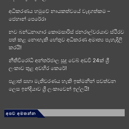
අධිකරණය හමුවේ නායකත්වයේ වැදගත්කම –
ජෙහාන් පෙරේරා
නව බන්ධනාගාර කොමසාරිස් ජනරාල්වරයාව ස්ථිරව
පත් කළ නොහැකි හේතුව අධිකරණ අමාත්‍ය පැහැදිලි
කරයි!
නීතිවිරෝධී අන්තර්ජාල සූදු වෙබ් අඩවි 24ක් ශ්‍රී
ලංකාව තුළ අවහිර කෙරේ!
පළාත් සභා මැතිවරණය හැකි ඉක්මනින් පවත්වන
ලෙස ඉන්දියාව ශ්‍රී ලංකාවෙන් ඉල්ලයි!
අපව අමතන්න