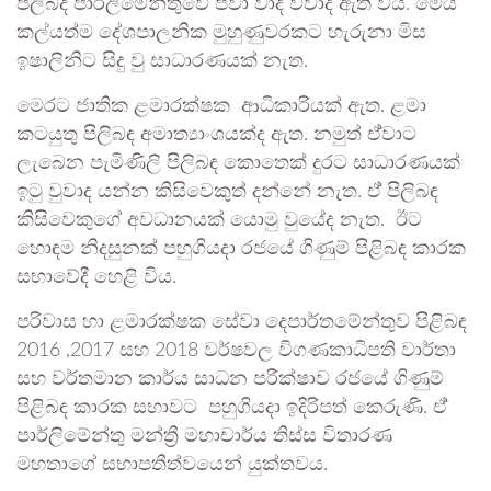
පිලිබද පාර්ලිමේන්තුවේ පවා වාද විවාද ඇති විය. මෙය
කල්යත්ම දේශපාලනික මුහුණුවරකට හැරුනා මිස
ඉෂාලිනිට සිදු වු සාධාරණයක් නැත.
මෙරට ජාතික ළමාරක්ෂක ආධිකාරියක් ඇත. ළමා
කටයුතු පිලිබඳ අමාත්‍යාංශයක්ද ඇත. නමුත් ඒ්වාට
ලැබෙන පැමිණිලි පිලිබඳ කොතෙක් දුරට සාධාරණයක්
ඉටු වුවාද යන්න කිසිවෙකුත් දන්නේ නැත. ඒ් පිලිබඳ
කිසිවෙකුගේ අවධානයක් යොමු වුයේද නැත. ඊට
හොඳම නිදසුනක් පහුගියදා රජයේ ගිණුම් පිළිබඳ කාරක
සභාවේදී හෙළි විය.
පරිවාස හා ළමාරක්ෂක සේවා දෙපාර්තමේන්තුව පිළිබඳ
2016 ,2017 සහ 2018 වර්ෂවල විගණකාධිපති වාර්තා
සහ වර්තමාන කාර්ය සාධන පරීක්ෂාව රජයේ ගිණුම්
පිළිබඳ කාරක සභාවට පහුගියදා ඉදිරිපත් කෙරුණි. ඒ්
පාර්ලිමේන්තු මන්ත්‍රී මහාචාර්ය තිස්ස විතාරණ
මහතාගේ සභාපතීත්වයෙන් යුක්තවය.