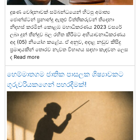
දූෂණ චෝදනාවක් සම්බන්ධයෙන් හිටපු අමාත්‍ය
ජොන්ස්ටන් ප්‍රනාන්දු ඇතුළු විත්තිකරුවන් තිදෙනා
නිදහස් කරමින් කොළඹ මහාධිකරණය 2023 වසරේ
ලබා දුන් තීන්දුව බල රහිත කිරීමට අභියාචනාධිකරණය
අද (05) නියෝග කළේය. ඒ අනුව, අදාළ නඩුව කිසිදු
ප්‍රමාදයකින් තොරව නැවත විභාගය සඳහා කැඳවන ලෙස
ද
Read more
හෙම්මාතගම ජාතික පාසලක ශිෂ්‍යාවකට
ගුරුවරියකගෙන් පහරදීමක්!