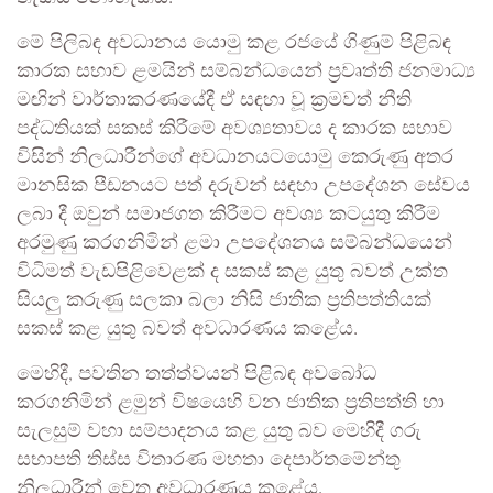
මේ පිලිබඳ අවධානය යොමු කළ රජයේ ගිණුම් පිළිබඳ
කාරක සභාව ළමයින් සම්බන්ධයෙන් ප්‍රවෘත්ති ජනමාධ්‍ය
මඟින් වාර්තාකරණයේදී ඒ සඳහා වූ ක්‍රමවත් නීති
පද්ධතියක් සකස් කිරීමේ අවශ්‍යතාවය ද කාරක සභාව
විසින් නිලධාරීන්ගේ අවධානයටයොමු කෙරුණු අතර
මානසික පීඩනයට පත් දරුවන් සඳහා උපදේශන සේවය
ලබා දී ඔවුන් සමාජගත කිරීමට අවශ්‍ය කටයුතු කිරීම
අරමුණු කරගනිමින් ළමා උපදේශනය සම්බන්ධයෙන්
විධිමත් වැඩපිළිවෙළක් ද සකස් කළ යුතු බවත් උක්ත
සියලු කරුණු සලකා බලා නිසි ජාතික ප්‍රතිපත්තියක්
සකස් කළ යුතු බවත් අවධාරණය කළේය.
මෙහිදී, පවතින තත්ත්වයන් පිළිබඳ අවබෝධ
කරගනිමින් ළමුන් විෂයෙහි වන ජාතික ප්‍රතිපත්ති හා
සැලසුම් වහා සම්පාදනය කළ යුතු බව මෙහිදී ගරු
සභාපති තිස්ස විතාරණ මහතා දෙපාර්තමේන්තු
නිලධාරීන් වෙත අවධාරණය කළේය.