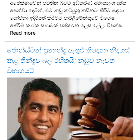
අපේක්ෂාවෙන් පවතින බවට අධිකරණ අමාත්‍යාංශ දත්ත
පෙන්වා දෙමින්, එම නඩු කටයුතු කඩිනම් කිරීම සඳහා
යෝජනා ඉදිරිපත් කිරීමට පාර්ලිමේන්තුවේ විශේෂ
තේරීම් කාරක සභාවක් පත්කරන ලෙස ඉල්ලා විපක්ෂ
Read more
ජොන්ස්ටන් ප්‍රනාන්දු ඇතුළු තිදෙනා නිදහස්
කළ තීන්දුව බල රහිතයි; නඩුව නැවත
විභාගයට