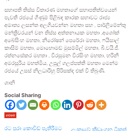
සභාපති තිස්ස විතාරණ මහතාගේ සභාපතිත්වයෙන්
පැවති රජයේ ගිණුම් පිළිබඳ කාරක සභාවට රාජ්‍ය
අමාත්‍ය ලසන්ත අලගියවන්න මහතා සහ , පාර්ලිමේන්තු
මන්ත්‍රීවරයන් වන තිස්ස අත්තනායක මහතා ,අශෝක්
අබේසිංහ මහතා, නිරෝෂන් පෙරේරා මහතා, ෆයිසාල්
කාසිම් මහතා, මොහොමඩ් මුසම්මිල් මහතා, බී.වයි.ජී.
රත්නසේකර මහතා , වීරසුමන වීරසිංහ මහතා, හරිනි
අමරසූරිය මහත්මිය, උපුල් ගලප්පත්ති මහතා මෙන්ම
රජයේ උසස් නිලධාරීහු පිරිසක්ද එක් වී තිබුණි.
ශානි
Social Sharing
නවතම
රට පුරා කොවිඩ් පැතිරීමට
ලංකාවේ ක්‍රීඩාංගන ටිකත්