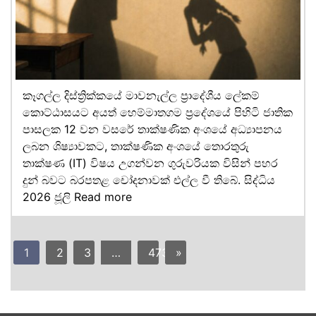
කෑගල්ල දිස්ත්‍රික්කයේ මාවනැල්ල ප්‍රාදේශීය ලේකම්
කොට්ඨාසයට අයත් හෙම්මාතගම ප්‍රදේශයේ පිහිටි ජාතික
පාසලක 12 වන වසරේ තාක්ෂණික අංශයේ අධ්‍යාපනය
ලබන ශිෂ්‍යාවකට, තාක්ෂණික අංශයේ තොරතුරු
තාක්ෂණ (IT) විෂය උගන්වන ගුරුවරියක විසින් පහර
දුන් බවට බරපතළ චෝදනාවක් එල්ල වී තිබේ. සිද්ධිය
2026 ජූලි
Read more
1
2
3
…
473
»