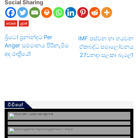
Social Sharing
නවතම
පුවත්
බ්‍රිටෝ ප්‍රනාන්දුට Per
IMF පස්වන හා හයවන
Anger සම්මානය පිරිනැමීම
ඒකබද්ධ සමාලෝචනය
අද රාත්‍රියේ!
27වනදා සලකා බැලේ!
වීඩියෝ