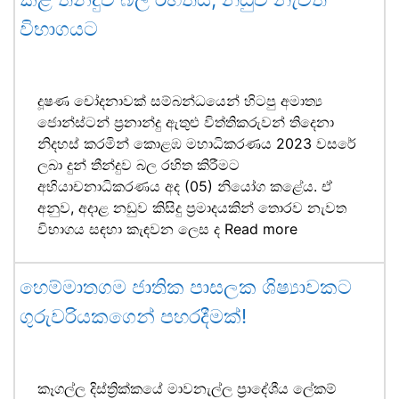
විභාගයට
දූෂණ චෝදනාවක් සම්බන්ධයෙන් හිටපු අමාත්‍ය
ජොන්ස්ටන් ප්‍රනාන්දු ඇතුළු විත්තිකරුවන් තිදෙනා
නිදහස් කරමින් කොළඹ මහාධිකරණය 2023 වසරේ
ලබා දුන් තීන්දුව බල රහිත කිරීමට
අභියාචනාධිකරණය අද (05) නියෝග කළේය. ඒ
අනුව, අදාළ නඩුව කිසිදු ප්‍රමාදයකින් තොරව නැවත
විභාගය සඳහා කැඳවන ලෙස ද
Read more
හෙම්මාතගම ජාතික පාසලක ශිෂ්‍යාවකට
ගුරුවරියකගෙන් පහරදීමක්!
කෑගල්ල දිස්ත්‍රික්කයේ මාවනැල්ල ප්‍රාදේශීය ලේකම්