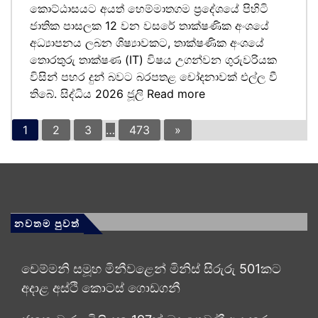
කොට්ඨාසයට අයත් හෙම්මාතගම ප්‍රදේශයේ පිහිටි
ජාතික පාසලක 12 වන වසරේ තාක්ෂණික අංශයේ
අධ්‍යාපනය ලබන ශිෂ්‍යාවකට, තාක්ෂණික අංශයේ
තොරතුරු තාක්ෂණ (IT) විෂය උගන්වන ගුරුවරියක
විසින් පහර දුන් බවට බරපතළ චෝදනාවක් එල්ල වී
තිබේ. සිද්ධිය 2026 ජූලි
Read more
1
2
3
…
473
»
නවතම පුවත්
චෙම්මනි සමූහ මිනීවළෙන් මිනිස් සිරුරු 501කට
අදාළ අස්ථි කොටස් ගොඩගනී