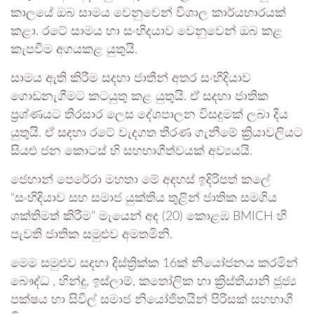
කාලයේ ඔබ සාමය වෙනුවෙන් විශාල කාර්යභාරයක්
කළා. රටේ සාමය හා සංහිදයාව වෙනුවෙන් ඔබ කළ
කැපවීම අගයකළ යුතුයි.
සාමය ඇති කිරීම සදහා ජාතීන් අතර සංහිදියාව
ගොඩනැගීමට කටයුතු කළ යුතුයි. ඒ සදහා ජාතික
ප්‍රශ්ණයට තිරසාර ලෙස දේශපාලන විසදුමක් ලබා දිය
යුතුයි. ඒ සදහා රටේ වැදගත තීරණ ගැනීමේ ක්‍රියාවලියට
සියළු ජන කොටස් හි සහභාගීත්වයක් අව්‍යයයි.
ජෙහාන් පෙරේරා මහතා මේ අදහස් ඉදිරිපත් කලේ
“සංහිදියාව සහ සමාජ යුක්තිය තුළින් ජාතික සමගිය
ශක්තිමත් කිරීම” මැයෙන් අද (20) කොළඹ BMICH හි
පැවති ජාතික සමුළුව අමතමිනි.
මෙම සමුළුව සදහා දිස්ත්‍රික්ක 16ක් නියෝජනය කරමින්
බෞද්ධ , හින්දු, ඉස්ලාම්, කතෝලික හා ක්‍රිස්තියානි ජූජ්‍ය
පක්ෂය හා සිවිල් සමාජ නියෝජිතයින් පිරිසක් සහභාගී