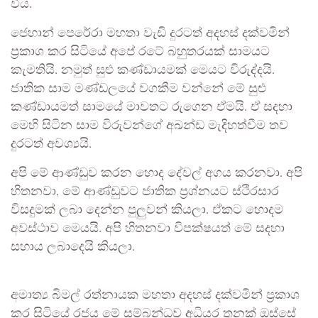
විය.
ජෙහාන් පෙරේරා මහතා වැඩි දුරටත් අදහස් දක්වමින්
ප්‍රකාශ කර සිටියේ අපේ රටේ බහුතරයක් සාමයට
කැමතියි. නමුත් සුළු කණ්ඩායමක් මෙයට විරුද්දයි.
ජාතික සාම මණ්ඩලයේ වගකීම වන්නේ මේ සුළු
කණ්ඩායමත් සාමයේ මාවතට රුගෙන ඒමයි. ඒ සදහා
මෙහි සිටින සාම විරුවන්ගේ අඛන්ඩ මැදිහත්වීම තව
දුරටත් අවශ්‍යයි.
අපි මේ ආණ්ඩුව කරන හොද දේවල් අගය කරනවා. අපි
හිතනවා, මේ ආණ්ඩුවට ජාතික ප්‍රශ්නයට ස්ථිරසාර
විසදුමක් ලබා දෙන්න පුලුවන් කියලා. ඒකට හොදම
අවස්ථාව මෙයයි. අපි හිතනවා විපක්ෂයත් මේ සදහා
සහාය ලබාදෙයි කියලා.
අමාත්‍ය බිමල් රත්නායක මහතා අදහස් දක්වමින් ප්‍රකාශ
කර සිටියේ රජය මේ සම්බන්ධව අධියර තුනක් ඔස්සේ