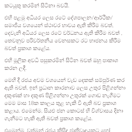
කටයුතු කරමින් සිටිනා බවයි.
එහි පළමු අධියර ලෙස රටේ දේශපාලන/ආර්ථික/
සමාජීය වශයෙන් ස්ථාවර භාවය ඇති කිරීම බවත්,
දෙවැනි අධියර ලෙස රටේ වර්ධනය ඇති කිරීම බවත් ,
තෙවනුව පරිවර්තනීය වෙනසකට රට භාජනය කිරීම
බවත් ප්‍රකාශ කළේය.
⁣එහි මූලික අවධි පසුකරමින් සිටින බවත් ඔහු පාකාශ
කරන ලදී.
මෙහි දී රජය අවම වශයෙන් වැඩ දෙකක් සම්පුර්ණ කර
ඇති බවත්, ඉන් ප්‍රධාන කාරනාව ලෙස උතුර පිළිගන්නා
දකුණක් හා දකුණ පිළිගන්නා උතුරක් ගොඩ නැගීමට
මෙම මාස 18ක කාලය තුළ හැකි වී ඇති බව ප්‍රකාශ
කළාය. එමෙන්ම, සියළු ජන කොටස් හි විශ්වාසය දිනා
ගැනීමට හැකි ඇති බවත් ප්‍රකාශ කළේය.
එමෙන්ම, වත්මන් රජය කිසිදු ජාතීවාදයකට හෝ