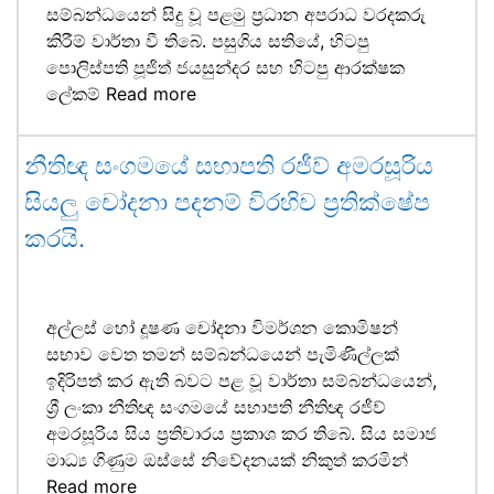
සම්බන්ධයෙන් සිදු වූ පළමු ප්‍රධාන අපරාධ වරදකරු
කිරීම් වාර්තා වී තිබේ. පසුගිය සතියේ, හිටපු
පොලිස්පති පූජිත් ජයසුන්දර සහ හිටපු ආරක්ෂක
ලේකම්
Read more
නීතිඥ සංගමයේ සභාපති රජීව් අමරසූරිය
සියලු චෝදනා පදනම් විරහිව ප්‍රතික්ෂේප
කරයි.
අල්ලස් හෝ දූෂණ චෝදනා විමර්ශන කොමිෂන්
සභාව වෙත තමන් සම්බන්ධයෙන් පැමිණිල්ලක්
ඉදිරිපත් කර ඇති බවට පළ වූ වාර්තා සම්බන්ධයෙන්,
ශ්‍රී ලංකා නීතිඥ සංගමයේ සභාපති නීතිඥ රජීව්
අමරසූරිය සිය ප්‍රතිචාරය ප්‍රකාශ කර තිබේ. සිය සමාජ
මාධ්‍ය ගිණුම ඔස්සේ නිවේදනයක් නිකුත් කරමින්
Read more