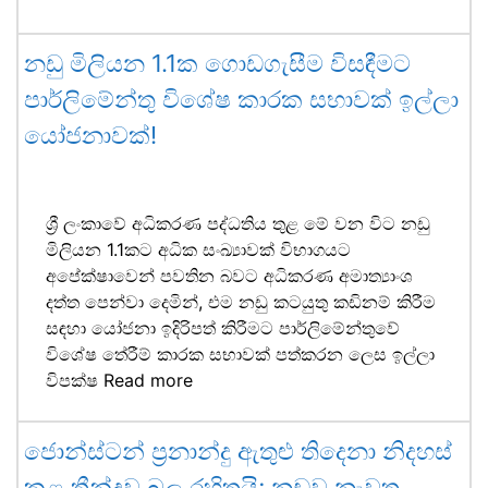
නඩු මිලියන 1.1ක ගොඩගැසීම විසඳීමට
පාර්ලිමේන්තු විශේෂ කාරක සභාවක් ඉල්ලා
යෝජනාවක්!
ශ්‍රී ලංකාවේ අධිකරණ පද්ධතිය තුළ මේ වන විට නඩු
මිලියන 1.1කට අධික සංඛ්‍යාවක් විභාගයට
අපේක්ෂාවෙන් පවතින බවට අධිකරණ අමාත්‍යාංශ
දත්ත පෙන්වා දෙමින්, එම නඩු කටයුතු කඩිනම් කිරීම
සඳහා යෝජනා ඉදිරිපත් කිරීමට පාර්ලිමේන්තුවේ
විශේෂ තේරීම් කාරක සභාවක් පත්කරන ලෙස ඉල්ලා
විපක්ෂ
Read more
ජොන්ස්ටන් ප්‍රනාන්දු ඇතුළු තිදෙනා නිදහස්
කළ තීන්දුව බල රහිතයි; නඩුව නැවත