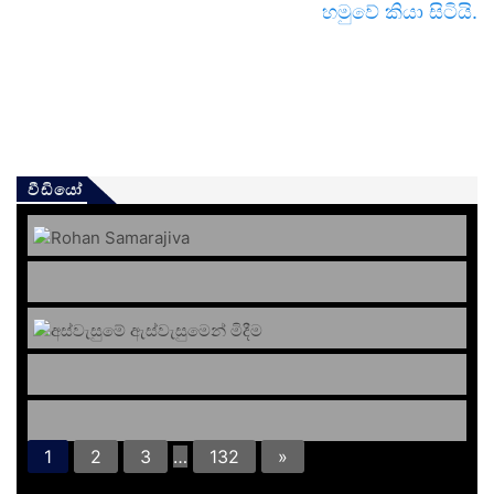
හමුවේ කියා සිටියි.
වීඩියෝ
1
2
3
…
132
»