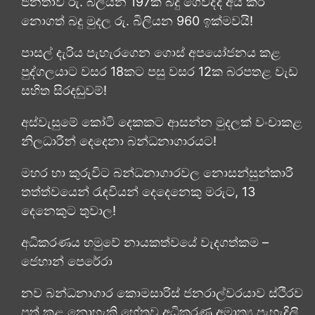
ජනතාව රු. බිලියන 197ක් බදු ගෙවද්දී අය කර
නොගත් බදු මුදල රු. බිලියන 960 ඉක්මවයි!
පාසල් දැරිය පැහැරගෙන ගොස් අපයෝජනය කළ
පුද්ගලයාට වසර 18කට පසු වසර 12ක බරපතළ වැඩ
සහිත සිරදඬුවම්!
අස්වැසුමේ කෝටි දෙකකට ආසන්න මුදලක් වංචාකළ
නිලධාරීන් දෙදෙනා බන්ධනාගාරයට!
මහර හා කුරුවිට බන්ධනාගාරවල නොසන්සුන්කාරී
තත්ත්වයෙන් රැඳවියන් දෙදෙනෙකු මරුට, 13
දෙනෙකුට තුවාල!
අධිකරණය හමුවේ නායකත්වයේ වැදගත්කම –
ජෙහාන් පෙරේරා
නව බන්ධනාගාර කොමසාරිස් ජනරාල්වරයාව ස්ථිරව
පත් කළ නොහැකි හේතුව අධිකරණ අමාත්‍ය පැහැදිලි