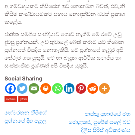
ආගම්වාදයකට කිසිසේත්‍ ඉඩ නොතබන බවත්, එවැනි
කිසිම කණ්ඩායමකට සහාය නොදක්වන බවත් ප්‍රකාශ
කළේය.
ජාතික සමගිය සංහිදියාව ගොඩ නැගීම මේ රටේ උඩු
දුවපු ප්‍රශ්නයක්. උඩ තුවාලේ බේත් කරාට යට තිබෙන
ප්‍රශ්නයත් විසදිය නොහැකියි. මේ ප්‍රශ්නයේ ගැඹුර අපි
තේරුම් ගත යුතුයි. මේ හා බැදුන ආර්ථික සමාජීය හා
සංස්කෘතික ප්‍රශ්ණත් අපි විසදිය යුතුයි.
Social Sharing
නවතම
පුවත්
හේමරතන හිමිගේ
පාස්කු ප්‍රහාරයේ මහ
ප්‍රශ්නයේ දිග පළල
මොළකරු සුරේෂ් සලේ බව
දිලීප පීරිස් අධිකරණය