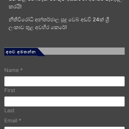
කරයි!
නීතිවිරෝධී අන්තර්ජාල සූදු වෙබ් අඩවි 24ක් ශ්‍රී
ලංකාව තුළ අවහිර කෙරේ!
අපව අමතන්න
Name
*
First
Last
Email
*