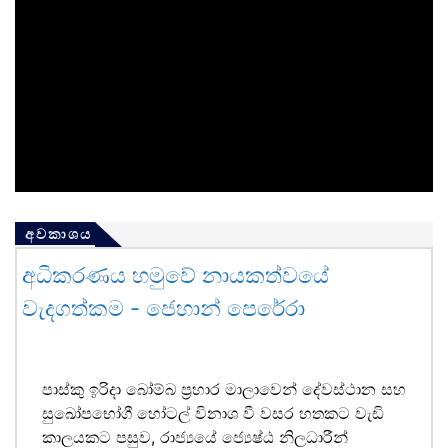
අවකාශය
අධිකරණය හමුවේ නායකත්වයේ
වැදගත්කම - ජෙහාන් පෙරේරා
පාස්කු ඉරිදා බෝම්බ ප්‍රහාර මාලාවෙන් දේවස්ථාන සහ
සුඛෝපභෝගී හෝටල් විනාශ වී වසර හතකට වැඩි
කාලයකට පසුව, රාජ්‍යයේ ජ්‍යෙෂ්ඨ නිලධාරීන්