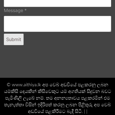
Message
*
Submit
© www.aithiya.lk අප වෙබ් අඩවියේ පළකරනු ලබන
යම්කිසි දෙයකින් කිසිවෙකුට යම් අගතියක් සිදුවන බවට
පැමිණිලි ලැබේ නම්. තම අනන්‍යතාවය පළකරමින් එම
තැනැත්තා විසින් ඉදිරිපත් කරනු ලබන පිළිතුරු අප වෙබ්
අඩවියේ පළකිරීමට බැදී සිටී. | |