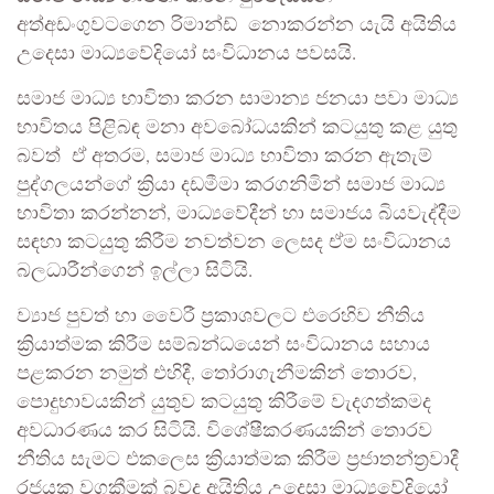
අත්අඩංගුවටගෙන රිමාන්ඩ් නොකරන්න යැයි අයිතිය
උදෙසා මාධ්‍යවේදියෝ සංවිධානය පවසයි.
සමාජ මාධ්‍ය භාවිතා කරන සාමාන්‍ය ජනයා පවා මාධ්‍ය
භාවිතය පිළිබඳ මනා අවබෝධයකින් කටයුතු කළ යුතු
බවත් ඒ අතරම, සමාජ මාධ්‍ය භාවිතා කරන ඇතැම්
පුද්ගලයන්ගේ ක්‍රියා දඩමීමා කරගනිමින් සමාජ මාධ්‍ය
භාවිතා කරන්නන්, මාධ්‍යවේදීන් හා සමාජය බියවැද්දීම
සඳහා කටයුතු කිරීම නවත්වන ලෙසද ඒම සංවිධානය
බලධාරීන්ගෙන් ඉල්ලා සිටියි.
ව්‍යාජ පුවත් හා වෛරී ප්‍රකාශවලට එරෙහිව නීතිය
ක්‍රියාත්මක කිරීම සම්බන්ධයෙන් සංවිධානය සහාය
පළකරන නමුත් එහිදී, තෝරාගැනීමකින් තොරව,
පොදුභාවයකින් යුතුව කටයුතු කිරීමේ වැදගත්කමද
අවධාරණය කර සිටියි. විශේෂීකරණයකින් තොරව
නීතිය සැමට එකලෙස ක්‍රියාත්මක කිරීම ප්‍රජාතන්ත්‍රවාදී
රජයක වගකීමක් බවද අයිතිය උදෙසා මාධ්‍යවේදියෝ