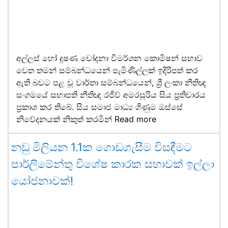
අල්ලස් හෝ දූෂණ චෝදනා විමර්ශන කොමිෂන් සභාව
වෙත තමන් සම්බන්ධයෙන් පැමිණිල්ලක් ඉදිරිපත් කර
ඇති බවට පළ වූ වාර්තා සම්බන්ධයෙන්, ශ්‍රී ලංකා නීතිඥ
සංගමයේ සභාපති නීතිඥ රජීව් අමරසූරිය සිය ප්‍රතිචාරය
ප්‍රකාශ කර තිබේ. සිය සමාජ මාධ්‍ය ගිණුම ඔස්සේ
නිවේදනයක් නිකුත් කරමින්
Read more
නඩු මිලියන 1.1ක ගොඩගැසීම විසඳීමට
පාර්ලිමේන්තු විශේෂ කාරක සභාවක් ඉල්ලා
යෝජනාවක්!