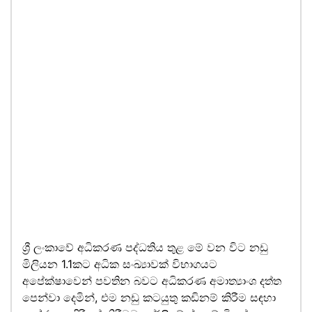
ශ්‍රී ලංකාවේ අධිකරණ පද්ධතිය තුළ මේ වන විට නඩු
මිලියන 1.1කට අධික සංඛ්‍යාවක් විභාගයට
අපේක්ෂාවෙන් පවතින බවට අධිකරණ අමාත්‍යාංශ දත්ත
පෙන්වා දෙමින්, එම නඩු කටයුතු කඩිනම් කිරීම සඳහා