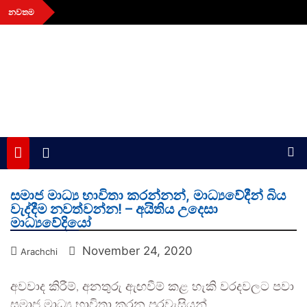
Skip
නවතම
to
content
aithiya
Human Rights News
සමාජ මාධ්‍ය භාවිතා කරන්නන්, මාධ්‍යවේදීන් බිය
වැද්දීම නවත්වන්න! – අයිතිය උදෙසා
මාධ්‍යවේදියෝ
November 24, 2020
Arachchi
අවවාද කිරීම්, අනතුරු ඇඟවීම් කළ හැකි වරදවලට පවා
සමාජ මාධ්‍ය භාවිතා කරන පුරවැසියන්