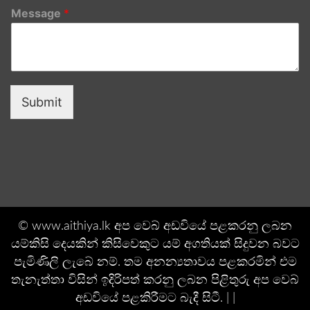
Message
*
Submit
© www.aithiya.lk අප වෙබ් අඩවියේ පළකරනු ලබන
යම්කිසි දෙයකින් කිසිවෙකුට යම් අගතියක් සිදුවන බවට
පැමිණිලි ලැබේ නම්. තම අනන්‍යතාවය පළකරමින් එම
තැනැත්තා විසින් ඉදිරිපත් කරනු ලබන පිළිතුරු අප වෙබ්
අඩවියේ පළකිරීමට බැදී සිටී. | |