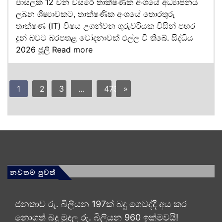
පාසලක 12 වන වසරේ තාක්ෂණික අංශයේ අධ්‍යාපනය
ලබන ශිෂ්‍යාවකට, තාක්ෂණික අංශයේ තොරතුරු
තාක්ෂණ (IT) විෂය උගන්වන ගුරුවරියක විසින් පහර
දුන් බවට බරපතළ චෝදනාවක් එල්ල වී තිබේ. සිද්ධිය
2026 ජූලි
Read more
1
2
3
…
473
»
නවතම පුවත්
ජනතාව රු. බිලියන 197ක් බදු ගෙවද්දී අය කර
නොගත් බදු මුදල රු. බිලියන 960 ඉක්මවයි!