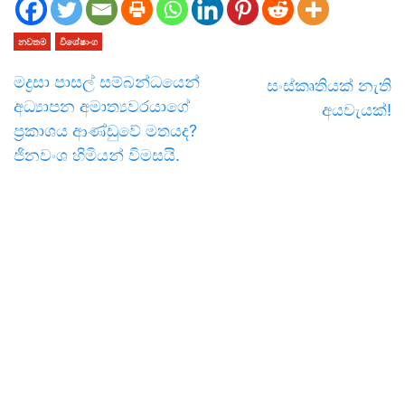
නවතම
විශේෂාංග
මද්‍රසා පාසල් සම්බන්ධයෙන්
සංස්කෘතියක් නැති
අධ්‍යාපන අමාත්‍යවරයාගේ
අයවැයක්!
ප්‍රකාශය ආණ්ඩුවේ මතයද?
ජිනවංශ හිමියන් විමසයි.