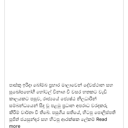
පාස්කු ඉරිදා බෝම්බ ප්‍රහාර මාලාවෙන් දේවස්ථාන සහ
සුඛෝපභෝගී හෝටල් විනාශ වී වසර හතකට වැඩි
කාලයකට පසුව, රාජ්‍යයේ ජ්‍යෙෂ්ඨ නිලධාරීන්
සම්බන්ධයෙන් සිදු වූ පළමු ප්‍රධාන අපරාධ වරදකරු
කිරීම් වාර්තා වී තිබේ. පසුගිය සතියේ, හිටපු පොලිස්පති
පූජිත් ජයසුන්දර සහ හිටපු ආරක්ෂක ලේකම්
Read
more