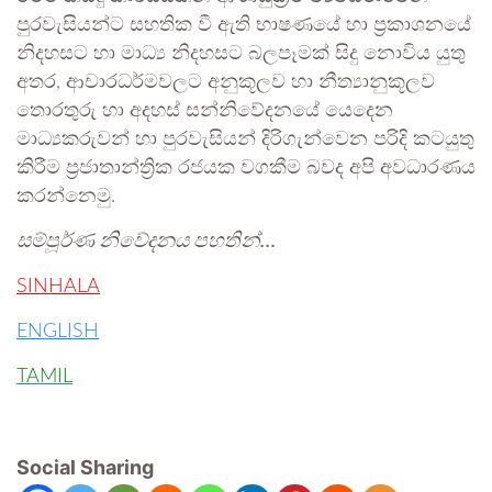
පුරවැසියන්ට සහතික වී ඇති භාෂණයේ හා ප්‍රකාශනයේ
නිදහසට හා මාධ්‍ය නිදහසට බලපෑමක් සිදු නොවිය යුතු
අතර, ආචාරධර්මවලට අනුකූලව හා නීත්‍යානුකූලව
තොරතුරු හා අදහස් සන්නිවේදනයේ යෙදෙන
මාධ්‍යකරුවන් හා පුරවැසියන් දිරිගැන්වෙන පරිදි කටයුතු
කිරීම ප්‍රජාතාන්ත්‍රික රජයක වගකීම බවද අපි අවධාරණය
කරන්නෙමු.
සම්පූර්ණ නිවේදනය පහතින්…
SINHALA
ENGLISH
TAMIL
Social Sharing