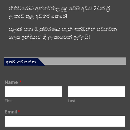
නීතිවිරෝධී අන්තර්ජාල සූදු වෙබ් අඩවි 24ක් ශ්‍රී
ලංකාව තුළ අවහිර කෙරේ!
පළාත් සභා මැතිවරණය හැකි ඉක්මනින් පවත්වන
ලෙස ඉන්දියාව ශ්‍රී ලංකාවෙන් ඉල්ලයි!
අපව අමතන්න
Name
*
First
Last
Email
*