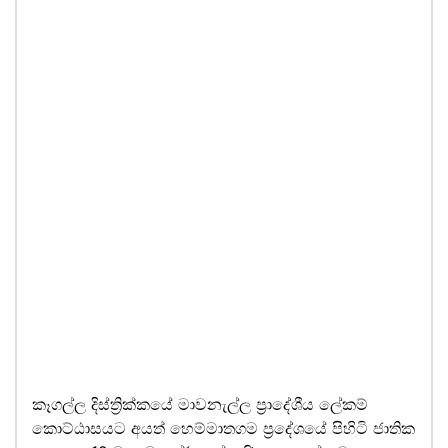
කෑගල්ල දිස්ත්‍රික්කයේ මාවනැල්ල ප්‍රාදේශීය ලේකම්
කොට්ඨාසයට අයත් හෙම්මාතගම ප්‍රදේශයේ පිහිටි ජාතික