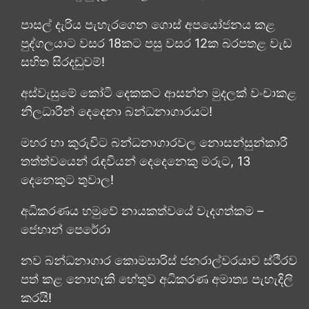
පාසල් දැරිය පැහැරගෙන ගොස් අපයෝජනය කළ
පුද්ගලයාට වසර 18කට පසු වසර 12ක බරපතළ වැඩ
සහිත සිරදඬුවම්!
අස්වැසුමේ කෝටි දෙකකට ආසන්න මුදලක් වංචාකළ
නිලධාරීන් දෙදෙනා බන්ධනාගාරයට!
මහර හා කුරුවිට බන්ධනාගාරවල නොසන්සුන්කාරී
තත්ත්වයෙන් රැඳවියන් දෙදෙනෙකු මරුට, 13
දෙනෙකුට තුවාල!
අධිකරණය හමුවේ නායකත්වයේ වැදගත්කම –
ජෙහාන් පෙරේරා
නව බන්ධනාගාර කොමසාරිස් ජනරාල්වරයාව ස්ථිරව
පත් කළ නොහැකි හේතුව අධිකරණ අමාත්‍ය පැහැදිලි
කරයි!