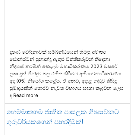
දූෂණ චෝදනාවක් සම්බන්ධයෙන් හිටපු අමාත්‍ය
ජොන්ස්ටන් ප්‍රනාන්දු ඇතුළු විත්තිකරුවන් තිදෙනා
නිදහස් කරමින් කොළඹ මහාධිකරණය 2023 වසරේ
ලබා දුන් තීන්දුව බල රහිත කිරීමට අභියාචනාධිකරණය
අද (05) නියෝග කළේය. ඒ අනුව, අදාළ නඩුව කිසිදු
ප්‍රමාදයකින් තොරව නැවත විභාගය සඳහා කැඳවන ලෙස
ද
Read more
හෙම්මාතගම ජාතික පාසලක ශිෂ්‍යාවකට
ගුරුවරියකගෙන් පහරදීමක්!