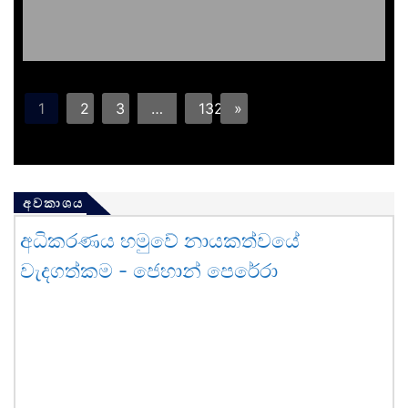
1
2
3
…
132
»
අවකාශය
අධිකරණය හමුවේ නායකත්වයේ
වැදගත්කම - ජෙහාන් පෙරේරා