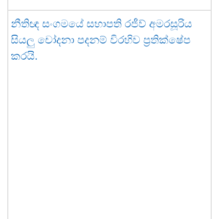
නීතිඥ සංගමයේ සභාපති රජීව් අමරසූරිය
සියලු චෝදනා පදනම් විරහිව ප්‍රතික්ෂේප
කරයි.