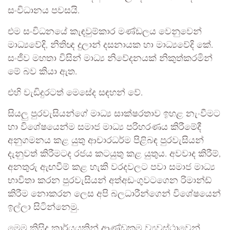
සංවිධානය පවසයි.
එම සංවිධනයේ කැඳවුම්කාර මණ්ඩලය වෙනුවෙන්
මාධ්‍යවේදි, නිතිඥ දුලාන් දසනායක හා මාධ්‍යවේදි කේ.
සංජීව මහතා විසින් මාධ්‍ය නිවේදනයක් නිකුත්කරමින්
මේ බව කියා ඇත.
එහි වැඩිදුරටත් මෙසේද සඳහන් වේ.
සියලු පුරවැසියන්ගේ මාධ්‍ය සාක්ෂරතාව ඉහළ නැංවීමට
හා විශේෂයෙන්ම සමාජ මාධ්‍ය පරිහරණය කිරීමේදී
අනුගමනය කළ යුතු ආචාරධර්ම පිළිබඳ පුරවැසියන්
දැනුවත් කිරීමටද රජය කටයුතු කළ යුතුය. අවවාද කිරීම්,
අනතුරු ඇඟවීම් කළ හැකි වරදවලට පවා සමාජ මාධ්‍ය
භාවිතා කරන පුරවැසියන් අත්අඩංගුවටගෙන රිමාන්ඩ්
කිරීම නොකරන ලෙස අපි බලධාරීන්ගෙන් විශේෂයෙන්
ඉල්ලා සිටින්නෙමු.
මෙම කිසිදු කාර්යයකින් ආණ්ඩුක්‍රම ව්‍යවස්ථාවෙන්