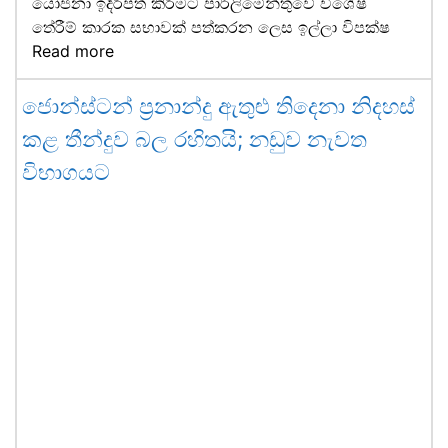
යෝජනා ඉදිරිපත් කිරීමට පාර්ලිමේන්තුවේ විශේෂ
තේරීම් කාරක සභාවක් පත්කරන ලෙස ඉල්ලා විපක්ෂ
Read more
ජොන්ස්ටන් ප්‍රනාන්දු ඇතුළු තිදෙනා නිදහස්
කළ තීන්දුව බල රහිතයි; නඩුව නැවත
විභාගයට