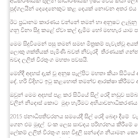
අධිකරණයක් තුලින් සාධාරණයක් ඉෂ්ඨ වෙයි කියා ලොකු
පුද්ගලයින් දෙදෙනෙකුට කළ දෙයක් නොවන අතර එය ර
ඊට ප්‍රධානම කාරණය වන්නේ තමන් හා අනුෂට ලැබුනු ත
ගනු විනා සිදු කළේ ඒවා කල් දැමීම හෝ මඟහැර යාම පම
මෙම සිදුවිමෙන් පසු තමන් සමඟ මිත්‍රකම් පැවැත්වූ 
ලොකු ශක්තියක් පැමිණි බවත් නිවැරදි තීරණයක් ගන්
බවද ලලිත් වීරතුංග මහතා පවසයි.
මෙහිදී අදහස් දැක් වූ අනුෂ පැල්පිට මහතා කියා සිටි
දේ, හරි විදිහට ඉටු කළහොත් තමන්ව ආරක්ෂා කිරීමට
ඔවුන් මෙම අදහස් පළ කර සිටියේ සිල් රෙදි නඩුව 
වලින් නිදොස් කොට මුදා හැරීමට අභියාචනාධිකරණය 
2015 ජනාධිපතිවරනය සමයේදී සිල් රෙදි බෙදා දීමේ වැ
ගෙන එම මුදල් වංක ලෙස සාවදය පරිහරනය කිරීමේ චො
ලේකම් ලලිත් වීරතුංග සහ විදුලි සන්දේශ නියාමන ක