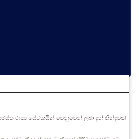
ස්ත රාජ්‍ය සේවකයින් වෙනුවෙන් ලබා දුන් තීන්දුවක්