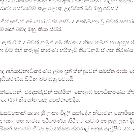
 විශ්වාසයක් තිබුණු බවත් අපට තිබු චෝදනා වලින් සම්පු
ාජ්‍ය සේවයටම කළ ලොකු උදව්වක් බව ඔහු පවසයි.
ීන්දුවෙන් බොහෝ රාජ්‍ය සේවය අකර්මන්‍ය වූ බවත් සහෝද
ණක් බවද ඔහු කියා සිටියි.
අයත් ඈත් වී ගිය බවත් නමුත් මේ තීරණය නිසා තමන් හා අන
නා විට එහි කරුණු කාරණා හරිහැටි තිබේනම් ඒ ගත් තීරණ
යේ අද අභියාචනාධිකරණය ලබා දුන් තීන්දුවෙන් සමස්ත රාජ්
 අධිකරණය සිටින බව ඔහු පවසයි.
සම්බන්ධයෙන් වරදකරුවන් කරමින් කොළඹ මහාධිකරණය නික
අද (19) නියෝග කළ අවස්ථාවේදීය.
ඩසටහනක් සදහා ශ්‍රී ලංකා විදුලි සන්දේශ නියාමන කොමිෂ
දනා සහ සාවද්‍ය පරිහරණය කිරීමට ආධාර අනුබල ලබා දීම
ොමිෂන් සභාවේ හිටපු අධයක්ෂක ජනරාල් අනුෂ පැල්පිට ය