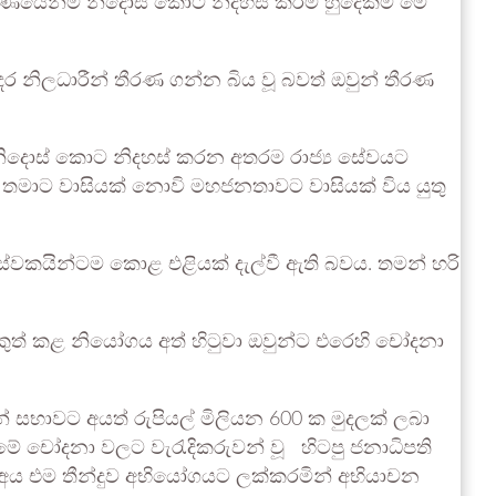
ර්ණයෙන්ම නිදොස් කොට නිදහස් කිරීම හුදෙක්ම මේ
ර නිලධාරීන් තීරණ ගන්න බිය වූ බවත් ඔවුන් තීරණ
ුෂ නිදොස් කොට නිදහස් කරන අතරම රාජ්‍ය සේවයට
ය තමාට වාසියක් නොවි මහජනතාවට වාසියක් විය යුතු
‍ය සේවකයින්ටම කොළ එළියක් දැල්වී ඇති බවය. තමන් හරි
ුත් කළ නියෝගය අත් හිටුවා ඔවුන්ට එරෙහි චෝදනා
න් සභාවට අයත් රුපියල් මිලියන 600 ක මුදලක් ලබා
ේ චෝදනා වලට වැරැදිකරුවන් වූ හිටපු ජනාධිපති
න අය එම තීන්දුව අභියෝගයට ලක්කරමින් අභියාචන