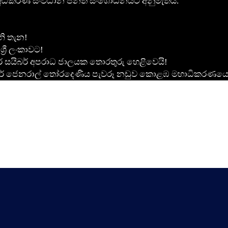
රීමට අධිකරණ සංවිධාන පනත සංශෝධනයට අනුමැතිය.
නි තැන!
‍රී ලංකාවට!
තර සයිබර් අපරාධ ජාලයක තොරතුරු හෙළිවෙයි!
ේජර් ජෙනරාල් තෝරදෙණිය පැවරූ නඩුව කොළඹ මහාධිකරණයෙ