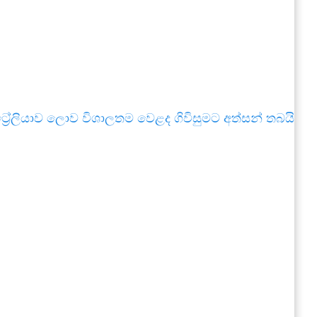
්‍රේලියාව ලොව විශාලතම වෙළද ගිවිසුමට අත්සන් තබයි