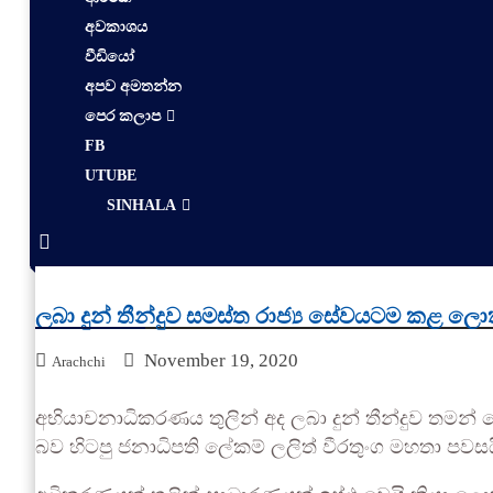
අවකාශය
වීඩියෝ
අපව අමතන්න
පෙර කලාප
FB
UTUBE
SINHALA
ලබා දුන් තීන්දුව සමස්ත රාජ්‍ය සේවයටම කළ ලොකු
November 19, 2020
Arachchi
අභියාචනාධිකරණය තුලින් අද ලබා දුන් තීන්දුව තමන් 
බව හිටපු ජනාධිපති ලේකම් ලලිත් වීරතුංග මහතා පවසය