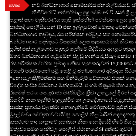
Skip
නව බන්ධනාගාර කොමසාරිස් ජනරාල්වරයාව ස්ථි
නවතම
to
නීතිවිරෝධී අන්තර්ජාල සූදු වෙබ් අඩවි 24ක් ශ්‍ර
content
පළාත් සභා මැතිවරණය හැකි ඉක්මනින් පවත්වන ලෙස ඉන්දිය
පාරකදී පොලිසියෙන් ID එක ඉල්ලුවොත් මොකද වෙන්නේ? හ
බන්ධනාගාර තදබදය, රස පරීක්ෂක අර්බුදය සහ කොමසාරිස්
බන්ධනාගාර තදබදයට විසඳුමක් ලෙස සැකකරුවන් නිවාස අඩ
ප්‍රගීත් එක්නැලිගොඩ පැහැර ගැනීමේ සිද්ධියට අදාළව හමුදා
මහර බන්ධනාගාර ගැටුමෙන් සිදු වූ හානිය රුපියල් කෝටි 1
රස පරීක්ෂක වාර්තා ප්‍රමාදය නිසා සැකකරුවන් 15,000කට අ
මහරේ මරණයෙන් යළි හෙළි වූ බන්ධනාගාර අර්බුදය: සිරග
“නොසැලකිලිමත්කම සහ මිනීමැරුම් චේතනාව එකක් නෙවෙයි”
විදේශ සංචිත වර්ධනය මන්දගාමීයි: ජංගම ගිණුමේ හිඟය න
රුමේෂ් තරංග පොදුරාජ්‍ය මණ්ඩලීය ක්‍රීඩා උළෙලේ දී රන් ප
සිය දිවි නසා ගැනීම් වැලැක්වීම හා උපදේශනයේ වැදැගත්ක
පාස්කු ප්‍රහාරය වළක්වා නොගැනීමේ චෝදනාවට පූජිත් ජයස
මුදල් වංචා චෝදනාවට හිටපු පොලිස් නිලධාරීන් දෙදෙනකු 
කතරගම පාද යාත්‍රාවේ සුනඛයා නිසා සෞදියේදී හිරේ ගිය ල
මත්ද්‍රව්‍ය සමඟ දෙහිවල පොලිස් ස්ථානයේ SI අත්අඩංගුවට!