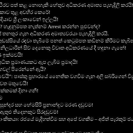
රව පත් කළ නොහැකි හේතුව අධිකරණ අමාත්‍ය පැහැදිලි කරයි
ී ලංකාව තුළ අවහිර කෙරේ!
ාව ශ්‍රී ලංකාවෙන් ඉල්ලයි!
ැඳුනුම්පත නැත්නම් Arrest කරන්න පුළුවන්ද?
 තනතුර ගැන අධිකරණ අමාත්‍යවරයා පැහැදිලි කරයි.
ස්සියේ රඳවා තැබීමේ පනත් කෙටුම්පත කඩිනම් කිරීමට කැබින
 නිලධාරීන් සිව් දෙනෙකු විවෘත අධි­ක­ර­ණ­යේ දී හඳුනා ගැනේ!
5 ඉක්මවයි!
ධික ප්‍රමාණයකට ඇප ලැබීම ප්‍රමාදයි!
ෙවල් පිරෙන්නේ ඇයි?
: පාස්කු ප්‍රහාරයේ නෛතික වගවීම ගැන අලි සබ්රිගෙන් විග්
ැවත මතුවෙයි!
දක්කමක් දිනා ගනී!
ම
ුන්දර සහ හේමසිරි ප්‍රනාන්දුට මරණ දඬුවම!
ඇතුළු තිදෙනකුට සිරදඬුවම්!
ාංකිකයා: රජයේ මැදිහත්වීම සහ අපේ වගකීම – අජිත් පැරකුම් ජ