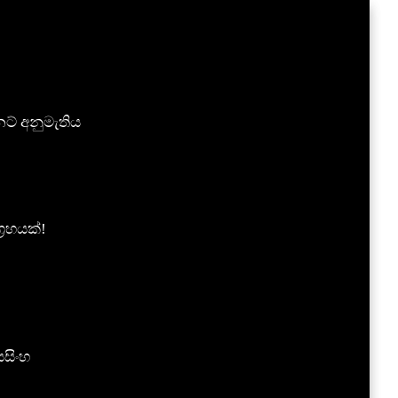
!
ට් අනුමැතිය
‍රහයක්!
යසිංහ