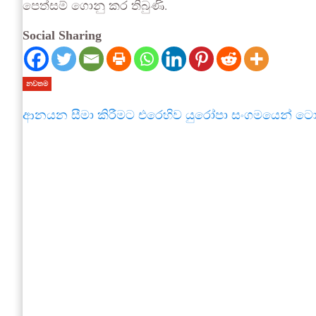
පෙත්සම් ගොනු කර තිබුණි.
Social Sharing
නවතම
ආනයන සීමා කිරීමට එරෙහිව යුරෝපා සංගමයෙන් ට