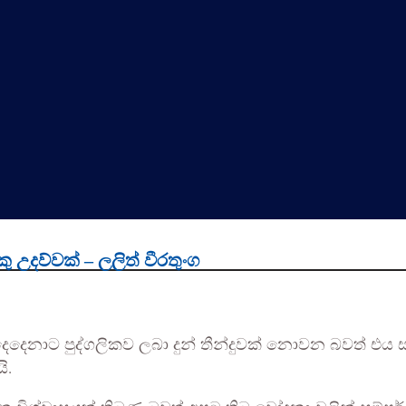
 උදව්වක් – ලලිත් වීරතුංග
දෙදෙනාට පුද්ගලිකව ලබා දුන් තීන්දුවක් නොවන බවත් එය සම
ි.