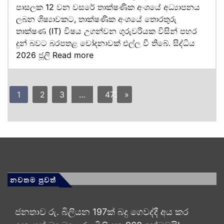
පාසලක 12 වන වසරේ තාක්ෂණික අංශයේ අධ්‍යාපනය
ලබන ශිෂ්‍යාවකට, තාක්ෂණික අංශයේ තොරතුරු
තාක්ෂණ (IT) විෂය උගන්වන ගුරුවරියක විසින් පහර
දුන් බවට බරපතළ චෝදනාවක් එල්ල වී තිබේ. සිද්ධිය
2026 ජූලි
Read more
1
2
3
…
473
»
නවතම පුවත්
ජනතාව රු. බිලියන 197ක් බදු ගෙවද්දී අය කර