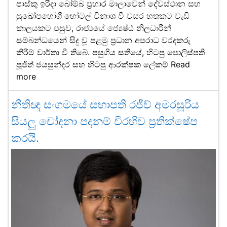
පාස්කු ඉරිදා බෝම්බ ප්‍රහාර මාලාවෙන් දේවස්ථාන සහ
සුඛෝපභෝගී හෝටල් විනාශ වී වසර හතකට වැඩි
කාලයකට පසුව, රාජ්‍යයේ ජ්‍යෙෂ්ඨ නිලධාරීන්
සම්බන්ධයෙන් සිදු වූ පළමු ප්‍රධාන අපරාධ වරදකරු
කිරීම් වාර්තා වී තිබේ. පසුගිය සතියේ, හිටපු පොලිස්පති
පූජිත් ජයසුන්දර සහ හිටපු ආරක්ෂක ලේකම්
Read
more
නීතිඥ සංගමයේ සභාපති රජීව් අමරසූරිය
සියලු චෝදනා පදනම් විරහිව ප්‍රතික්ෂේප
කරයි.