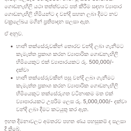
ගොඩනැඟිලි යථා තත්ත්වයට පත් කිරීම සඳහා ව්‍යාපාර
ගොඩනැඟිලි හිමියන්ට ද වන්දි සහන ලබා දීමට නව
චක්‍රලේඛය මගින් ප්‍රතිපාදන සලසා ඇත.
ඒ අනුව,
හානි තක්සේරුවකින් තොරව වන්දි ලබා ගැනීමට
කැමැත්ත ප්‍රකාශ කරන ව්‍යාපාරික ගොඩනැඟිලි
හිමියෙකුට එක් ව්‍යාපාරයකට රු. 500,000/-
දක්වා
හානි තක්සේරුවකින් පසු වන්දි ලබා ගැනීමට
කැමැත්ත ප්‍රකාශ කරන ව්‍යාපාරික ගොඩනැඟිලි
හිමියෙකුට තක්සේරුගත වටිනාකම මත එක්
ව්‍යාපාරයකට උපරිම ලෙස රු. 5,000,000/- දක්වා
වන්දි ලබා දීමට කටයුතු කර ඇත.
ඉහත දීමනාවලට අමතරව පහත ණය පහසුකම් ද සලසා
දී තිබේ.