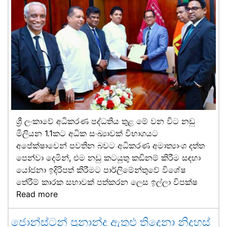
ශ්‍රී ලංකාවේ අධිකරණ පද්ධතිය තුළ මේ වන විට නඩු
මිලියන 1.1කට අධික සංඛ්‍යාවක් විභාගයට
අපේක්ෂාවෙන් පවතින බවට අධිකරණ අමාත්‍යාංශ දත්ත
පෙන්වා දෙමින්, එම නඩු කටයුතු කඩිනම් කිරීම සඳහා
යෝජනා ඉදිරිපත් කිරීමට පාර්ලිමේන්තුවේ විශේෂ
තේරීම් කාරක සභාවක් පත්කරන ලෙස ඉල්ලා විපක්ෂ
Read more
ජොන්ස්ටන් ප්‍රනාන්දු ඇතුළු තිදෙනා නිදහස්