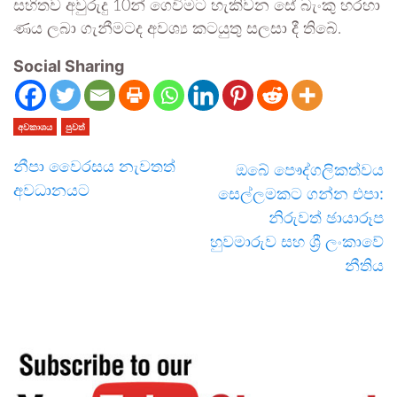
සහිතව අවුරුදු 10න් ගෙවිමට හැකිවන සේ බැංකු හරහා
ණය ලබා ගැනීමටද අවශ්‍ය කටයුතු සලසා දී තිබේ.
Social Sharing
අවකාශය
පුවත්
නීපා වෛරසය නැවතත්
ඔබේ පෞද්ගලිකත්වය
අවධානයට
සෙල්ලමකට ගන්න එපා:
නිරුවත් ඡායාරූප
හුවමාරුව සහ ශ්‍රී ලංකාවේ
නීතිය