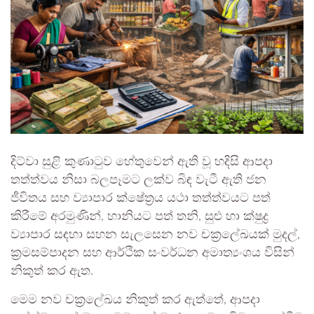
දිට්වා සුළි කුණාටුව හේතුවෙන් ඇති වූ හදිසි ආපදා
තත්ත්වය නිසා බලපෑමට ලක්ව බිඳ වැටී ඇති ජන
ජීවිතය සහ ව්‍යාපාර ක්ෂේත්‍රය යථා තත්ත්වයට පත්
කිරීමේ අරමුණින්, හානියට පත් තනි, සුළු හා ක්ෂුද්‍ර
ව්‍යාපාර සඳහා සහන සැලසෙන නව චක්‍රලේඛයක් මුදල්,
ක්‍රමසම්පාදන සහ ආර්ථික සංවර්ධන අමාත්‍යංශය විසින්
නිකුත් කර ඇත.
මෙම නව චක්‍රලේඛය නිකුත් කර ඇත්තේ, ආපදා