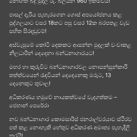
නොගත් බදු මුදල රු. බිලියන 960 ඉක්මවයි!
පාසල් දැරිය පැහැරගෙන ගොස් අපයෝජනය කළ
පුද්ගලයාට වසර 18කට පසු වසර 12ක බරපතළ වැඩ
සහිත සිරදඬුවම්!
අස්වැසුමේ කෝටි දෙකකට ආසන්න මුදලක් වංචාකළ
නිලධාරීන් දෙදෙනා බන්ධනාගාරයට!
මහර හා කුරුවිට බන්ධනාගාරවල නොසන්සුන්කාරී
තත්ත්වයෙන් රැඳවියන් දෙදෙනෙකු මරුට, 13
දෙනෙකුට තුවාල!
අධිකරණය හමුවේ නායකත්වයේ වැදගත්කම –
ජෙහාන් පෙරේරා
නව බන්ධනාගාර කොමසාරිස් ජනරාල්වරයාව ස්ථිරව
පත් කළ නොහැකි හේතුව අධිකරණ අමාත්‍ය පැහැදිලි
කරයි!