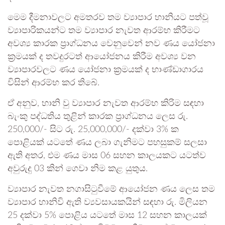
මෙම දීමනාවලට අමතරව තම ව්‍යාපාර හානියට පත්වූ
ව්‍යාපාරිකයන්ට තම ව්‍යාපාර නැවත ආරම්භ කිරීමට
අවශ්‍ය කාරක ප්‍රාග්ධනය වෙනුවෙන් නව ණය යෝජනා
ක්‍රමයක් ද තවදුරටත් ආයෝජනය කිරීම අවශ්‍ය වන
ව්‍යාපාරවලට ණය යෝජනා ක්‍රමයක් ද භාණ්ඩාගාරය
විසින් ආරම්භ කර තිබේ.
ඒ අනුව, හානි වු ව්‍යාපාර නැවත ආරම්භ කිරිම සඳහා
බැංකු පද්ධතිය තුළින් කාරක ප්‍රාග්ධනය ලෙස රු.
250,000/- සිට රු. 25,000,000/- දක්වා 3% ක
පොළියක් යටතේ ණය ලබා ගැනිමට පහසුකම් සලසා
ඇති අතර, එම ණය මාස 06 සහන කාලයකට යටත්ව
අවුරුදු 03 කින් ගෙවා නිම කළ යුතුය.
ව්‍යාපාර නැවත නගාසිටුවීමේ ආයෝජන ණය ලෙස තම
ව්‍යාපාර හානිවි ඇති ව්‍යවසායකයින් සඳහා රු. මිලියන
25 දක්වා 5% පොළිය යටතේ මාස 12 සහන කාලයක්