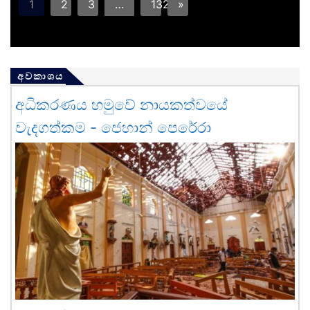
1
2
3
…
132
»
අවකාශය
අධිකරණය හමුවේ නායකත්වයේ
වැදගත්කම - ජෙහාන් පෙරේරා