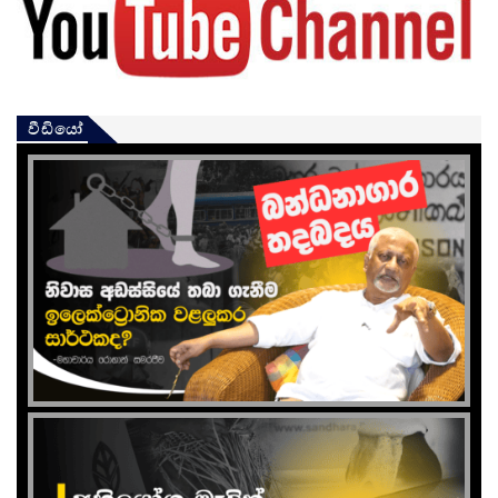
වීඩියෝ