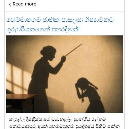
ද
Read more
හෙම්මාතගම ජාතික පාසලක ශිෂ්‍යාවකට
ගුරුවරියකගෙන් පහරදීමක්!
කෑගල්ල දිස්ත්‍රික්කයේ මාවනැල්ල ප්‍රාදේශීය ලේකම්
කොට්ඨාසයට අයත් හෙම්මාතගම ප්‍රදේශයේ පිහිටි ජාතික