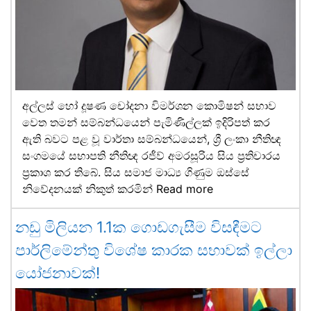
අල්ලස් හෝ දූෂණ චෝදනා විමර්ශන කොමිෂන් සභාව
වෙත තමන් සම්බන්ධයෙන් පැමිණිල්ලක් ඉදිරිපත් කර
ඇති බවට පළ වූ වාර්තා සම්බන්ධයෙන්, ශ්‍රී ලංකා නීතිඥ
සංගමයේ සභාපති නීතිඥ රජීව් අමරසූරිය සිය ප්‍රතිචාරය
ප්‍රකාශ කර තිබේ. සිය සමාජ මාධ්‍ය ගිණුම ඔස්සේ
නිවේදනයක් නිකුත් කරමින්
Read more
නඩු මිලියන 1.1ක ගොඩගැසීම විසඳීමට
පාර්ලිමේන්තු විශේෂ කාරක සභාවක් ඉල්ලා
යෝජනාවක්!