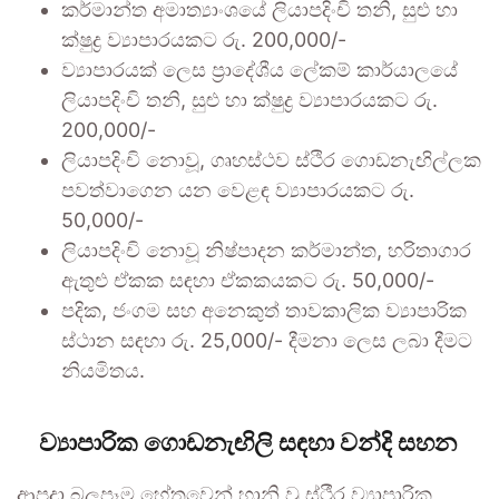
කර්මාන්ත අමාත්‍යාංශයේ ලියාපදිංචි තනි, සුළු හා
ක්ෂුද්‍ර ව්‍යාපාරයකට රු. 200,000/-
ව්‍යාපාරයක් ලෙස ප්‍රාදේශීය ලේකම් කාර්යාලයේ
ලියාපදිංචි තනි, සුළු හා ක්ෂුද්‍ර ව්‍යාපාරයකට රු.
200,000/-
ලියාපදිංචි නොවූ, ගෘහස්ථව ස්ථිර ගොඩනැඟිල්ලක
පවත්වාගෙන යන වෙළඳ ව්‍යාපාරයකට රු.
50,000/-
ලියාපදිංචි නොවූ නිෂ්පාදන කර්මාන්ත, හරිතාගාර
ඇතුළු ඒකක සඳහා ඒකකයකට රු. 50,000/-
පදික, ජංගම සහ අනෙකුත් තාවකාලික ව්‍යාපාරික
ස්ථාන සඳහා රු. 25,000/- දීමනා ලෙස ලබා දීමට
නියමිතය.
ව්‍යාපාරික ගොඩනැඟිලි සඳහා වන්දි සහන
ආපදා බලපෑම හේතුවෙන් හානි වූ ස්ථීර ව්‍යාපාරික