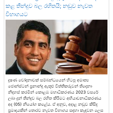
කළ තීන්දුව බල රහිතයි; නඩුව නැවත
විභාගයට
දූෂණ චෝදනාවක් සම්බන්ධයෙන් හිටපු අමාත්‍ය
ජොන්ස්ටන් ප්‍රනාන්දු ඇතුළු විත්තිකරුවන් තිදෙනා
නිදහස් කරමින් කොළඹ මහාධිකරණය 2023 වසරේ
ලබා දුන් තීන්දුව බල රහිත කිරීමට අභියාචනාධිකරණය
අද (05) නියෝග කළේය. ඒ අනුව, අදාළ නඩුව කිසිදු
ප්‍රමාදයකින් තොරව නැවත විභාගය සඳහා කැඳවන ලෙස