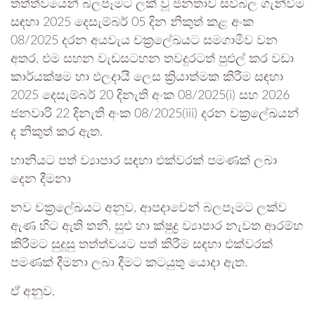
තත්ත්වයෙන් බලපෑමට ලක් වූ ජනතාව සවිබල ගැන්වීම
සඳහා 2025 දෙසැම්බර් 05 දින නිකුත් කළ අංක
08/2025 දරන අයවැය චක්‍රලේඛයට සමගාමීව වන
අතර, එම සහන වැඩසටහන තවදුරටත් පුළුල් කර වඩා
කාර්යක්ෂම හා ඵලදායී ලෙස ක්‍රියාත්මක කිරීම සඳහා
2025 දෙසැම්බර් 20 දිනැති අංක 08/2025(i) සහ 2026
ජනවාරි 22 දිනැති අංක 08/2025(iii) දරන චක්‍රලේඛයන්
ද නිකුත් කර ඇත.
හානියට පත් ව්‍යාපාර සඳහා එක්වරක් පමණක් ලබා
දෙන දීමනා
නව චක්‍රලේඛයට අනුව, ආපදාවෙන් බලපෑමට ලක්ව
ඇණ හිට ඇති තනි, සුළු හා ක්ෂුද්‍ර ව්‍යාපාර නැවත ආරම්භ
කිරීමට සුදුසු තත්ත්වයට පත් කිරීම සඳහා එක්වරක්
පමණක් දීමනා ලබා දීමට කටයුතු යොදා ඇත.
ඒ අනුව,