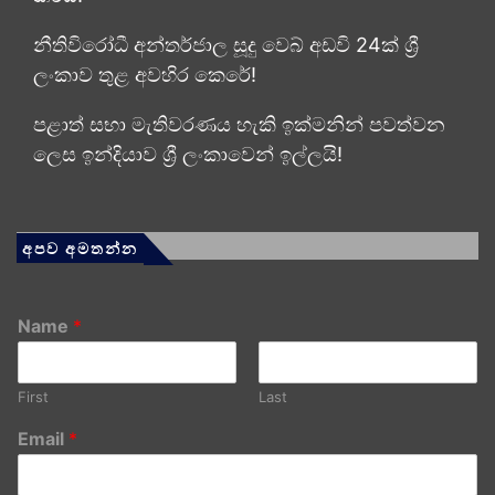
නීතිවිරෝධී අන්තර්ජාල සූදු වෙබ් අඩවි 24ක් ශ්‍රී
ලංකාව තුළ අවහිර කෙරේ!
පළාත් සභා මැතිවරණය හැකි ඉක්මනින් පවත්වන
ලෙස ඉන්දියාව ශ්‍රී ලංකාවෙන් ඉල්ලයි!
අපව අමතන්න
Name
*
First
Last
Email
*