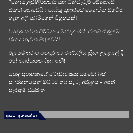
“නොසැලකිලිමත්කම සහ මිනීමැරුම් චේතනාව
එකක් නෙවෙයි”: පාස්කු ප්‍රහාරයේ නෛතික වගවීම
ගැන අලි සබ්රිගෙන් විග්‍රහයක්!
විදේශ සංචිත වර්ධනය මන්දගාමීයි: ජංගම ගිණුමේ
හිඟය නැවත මතුවෙයි!
රුමේෂ් තරංග පොදුරාජ්‍ය මණ්ඩලීය ක්‍රීඩා උළෙලේ දී
රන් පදක්කමක් දිනා ගනී!
පොදු ප්‍රවාහනයේ ඛේදවාචකය: මෙට්‍රෝ බස්
සංදර්ශනයෙන් ඔබ්බට ගිය සැබෑ අර්බුදය – අජිත්
පැරකුම් ජයසිංහ
අපව අමතන්න