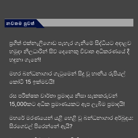
නවතම පුවත්
ප්‍රගීත් එක්නැලිගොඩ පැහැර ගැනීමේ සිද්ධියට අදාළව
හමුදා නිලධාරීන් සිව් දෙනෙකු විවෘත අධි­ක­ර­ණ­යේ දී
හඳුනා ගැනේ!
මහර බන්ධනාගාර ගැටුමෙන් සිදු වූ හානිය රුපියල්
කෝටි 15 ඉක්මවයි!
රස පරීක්ෂක වාර්තා ප්‍රමාදය නිසා සැකකරුවන්
15,000කට අධික ප්‍රමාණයකට ඇප ලැබීම ප්‍රමාදයි!
මහරේ මරණයෙන් යළි හෙළි වූ බන්ධනාගාර අර්බුදය:
සිරගෙවල් පිරෙන්නේ ඇයි?