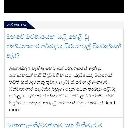
අවකාශය
මහරේ මරණයෙන් යළි හෙළි වූ
බන්ධනාගාර අර්බුදය: සිරගෙවල් පිරෙන්නේ
ඇයි?
අගෝස්තු 1 වැනිදා මහර බන්ධනාගාරයේ ඇති වූ
නොසන්සුන්කාරී සිදුවීමකින් එක් රැඳවියෙකු මියගොස්
තවත් හත්දෙනෙකු තුවාල ලැබීමත් සමඟ ශ්‍රී ලංකාවේ
බන්ධනාගාර පද්ධතිය මුහුණ දෙන අධික තදබදය පිළිබඳ
ගැටලුව නැවතත් ජාතික අවධානයට ලක්ව තිබේ. මෙම
සිදුවීමට හේතු වූ කරුණු මෙතෙක් නිල වශයෙන්
Read
more
"නොසැලකිලිමත්කම සහ මිනීමැරුම්