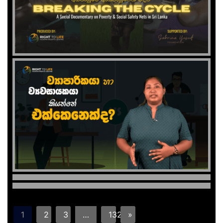
1
2
3
…
132
»