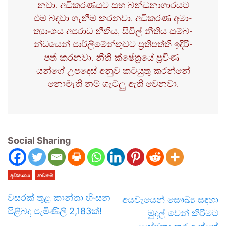
නවා. අධි­ක­ර­ණ­යට සහ බන්ධ­නා­ගා­ර­යට
එම බඳවා ගැනීම කර­නවා. අධි­ක­රණ අමා­
ත්‍යාං­ශය අප­රාධ නීතිය, සිවිල් නීතිය සම්බ­
න්ධ­යෙන් පාර්ලි­මේ­න්තු­වට ප්‍රති­පත්ති ඉදි­රි­
පත් කර­නවා. නීති ක්ෂේත්‍රයේ ප්‍රවී­ණ­
යන්ගේ උප­දෙස් අනුව කට­යුතු කරන්නේ
නොමැති නම් ගැටලු ඇති වෙනවා.
Social Sharing
අවකාශය
නවතම
වසරක් තුළ කාන්තා හිංසන
අයවැයෙන් සෞඛ්‍ය සඳහා
පිළිබඳ පැමිණිලි 2,183ක්!
මුදල් වෙන් කිරීමට