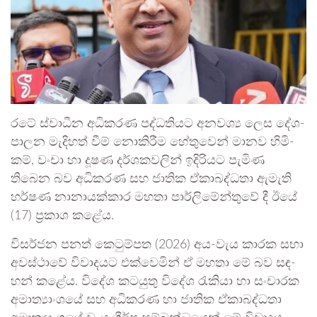
රටේ ස්වාධීන අධි­ක­රණ පද්ධ­ති­යට අන­වශ්‍ය ලෙස දේශ­
පා­ලන මැදි­හත් වීම් නොකි­රීම හේතු­වෙන් මානව හිමි­
කම්, වංචා හා දූෂණ දර්ශ­ක­ව­ලින් ඉදි­රි­යට පැමිණ
තිබෙන බව අධි­ක­රණ සහ ජාතික ඒකා­බ­ද්ධතා ඇමැති
හර්ෂණ නානා­ය­ක්කාර මහතා පාර්ලි­මේ­න්තුවේ දී ඊයේ
(17) ප්‍රකාශ කළේය.
විස­ර්ජන පනත් කෙටු­ම්පත (2026) අය-වැය කාරක සභා
අව­ස්ථාවේ විවා­ද­යට එක්වෙ­මින් ඒ මහතා මේ බව සඳ­
හන් කළේය. විදේශ කට­යුතු විදේශ රැකියා හා සංචා­රක
අමා­ත්‍යාං­ශයේ සහ අධි­ක­රණ හා ජාතික ඒකා­බ­ද්ධතා