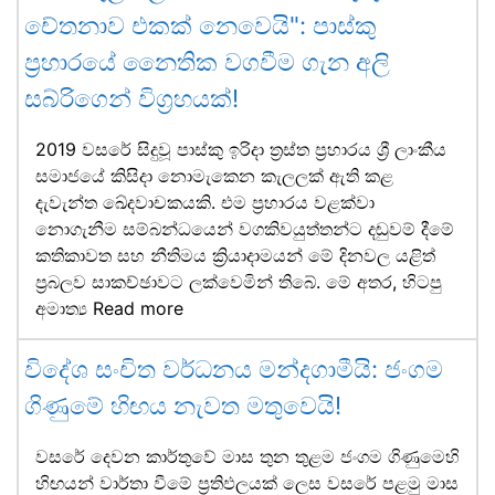
චේතනාව එකක් නෙවෙයි": පාස්කු
ප්‍රහාරයේ නෛතික වගවීම ගැන අලි
සබ්රිගෙන් විග්‍රහයක්!
2019 වසරේ සිදුවූ පාස්කු ඉරිදා ත්‍රස්ත ප්‍රහාරය ශ්‍රී ලාංකීය
සමාජයේ කිසිදා නොමැකෙන කැලලක් ඇති කළ
දැවැන්ත ඛේදවාචකයකි. එම ප්‍රහාරය වළක්වා
නොගැනීම සම්බන්ධයෙන් වගකිවයුත්තන්ට දඬුවම් දීමේ
කතිකාවත සහ නීතිමය ක්‍රියාදාමයන් මේ දිනවල යළිත්
ප්‍රබලව සාකච්ඡාවට ලක්වෙමින් තිබේ. මේ අතර, හිටපු
අමාත්‍ය
Read more
විදේශ සංචිත වර්ධනය මන්දගාමීයි: ජංගම
ගිණුමේ හිඟය නැවත මතුවෙයි!
වසරේ දෙවන කාර්තුවේ මාස තුන තුළම ජංගම ගිණුමෙහි
හිඟයන් වාර්තා වීමේ ප්‍රතිඵලයක් ලෙස වසරේ පළමු මාස