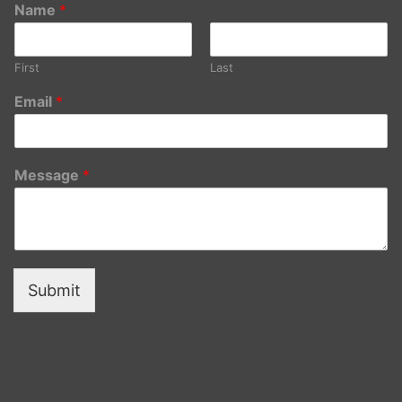
Name
*
First
Last
Email
*
Message
*
Submit