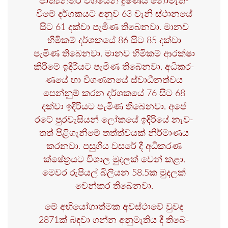
ජාත්‍ය­න්තර වශ­යෙන් දූෂ­ණය නොමැ­ති­
වීමේ දර්ශ­ක­යට අනුව 63 වැනි ස්ථානයේ
සිට 61 දක්වා පැමිණ තිබෙ­නවා. මානව
හිමි­කම් දර්ශ­කයේ 86 සිට 85 දක්වා
පැමිණ තිබෙ­නවා. මානව හිමි­කම් ආරක්ෂා
කිරීමේ ඉදි­රි­යට පැමිණ තිබෙ­නවා. අධි­ක­ර­
ණයේ හා විග­ණ­නයේ ස්වාධී­න­ත්වය
පෙන්නුම් කරන දර්ශ­කයේ 76 සිට 68
දක්වා ඉදි­රි­යට පැමිණ තිබෙ­නවා. අපේ
රටේ පුර­වැ­සි­යන් ලෝකයේ ඉදි­රියේ නැව­
තත් පිළි­ගැ­නීමේ තත්ත්ව­යක් නිර්මා­ණය
කර­නවා. පසු­ගිය වසරේ දී අධි­ක­රණ
ක්ෂේත්‍ර­යට විශාල මුද­ලක් වෙන් කළා.
මෙවර රුපි­යල් බිලි­යන 58.5ක මුද­ලක්
වෙන්කර තිබෙ­නවා.
මේ අභි­යෝ­ගා­ත්මක අව­ස්ථාවේ වුවද
2871ක් බඳවා ගන්න අනු­මැ­තිය දී තිබෙ­