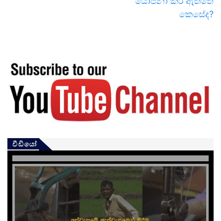
යෝජනා කර ඇත්තේ
කෙසේද?
වීඩියෝ