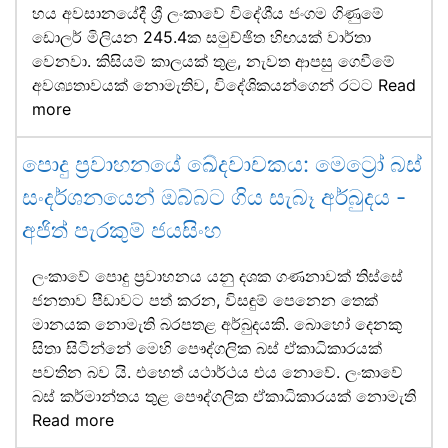
හය අවසානයේදී ශ්‍රී ලංකාවේ විදේශීය ජංගම ගිණුමේ
ඩොලර් මිලියන 245.4ක සමුච්ඡිත හිඟයක් වාර්තා
වෙනවා. කිසියම් කාලයක් තුළ, නැවත ආපසු ගෙවීමේ
අවශ්‍යතාවයක් නොමැතිව, විදේශිකයන්ගෙන් රටට
Read
more
පොදු ප්‍රවාහනයේ ඛේදවාචකය: මෙට්‍රෝ බස්
සංදර්ශනයෙන් ඔබ්බට ගිය සැබෑ අර්බුදය -
අජිත් පැරකුම් ජයසිංහ
ලංකාවේ පොදු ප්‍රවාහනය යනු දශක ගණනාවක් තිස්සේ
ජනතාව පීඩාවට පත් කරන, විසඳුම් පෙනෙන තෙක්
මානයක නොමැති බරපතළ අර්බුදයකි. බොහෝ දෙනකු
සිතා සිටින්නේ මෙහි පෞද්ගලික බස් ඒකාධිකාරයක්
පවතින බව යි. එහෙත් යථාර්ථය එය නොවේ. ලංකාවේ
බස් කර්මාන්තය තුළ පෞද්ගලික ඒකාධිකාරයක් නොමැති
Read more