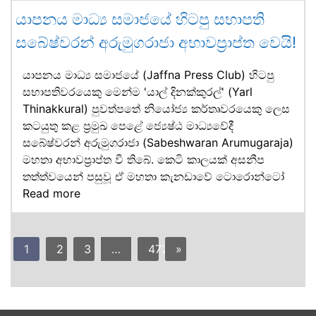
යාපනය මාධ්‍ය සමාජයේ හිටපු සභාපති
සබේෂ්වරන් අරුමුගරාජා අභාවප්‍රාප්ත වෙයි!
යාපනය මාධ්‍ය සමාජයේ (Jaffna Press Club) හිටපු
සභාපතිවරයෙකු මෙන්ම 'යාල් දිනක්කුරල්' (Yarl
Thinakkural) පුවත්පතේ නියෝජ්‍ය කර්තෘවරයෙකු ලෙස
කටයුතු කළ ප්‍රමුඛ පෙළේ ජ්‍යෙෂ්ඨ මාධ්‍යවේදී
සබේෂ්වරන් අරුමුගරාජා (Sabeshwaran Arumugaraja)
මහතා අභාවප්‍රාප්ත වී තිබේ. කෙටි කාලයක් අසනීප
තත්ත්වයෙන් පසුවූ ඒ මහතා කැනඩාවේ ටොරොන්ටෝ
Read more
1
2
3
…
472
»