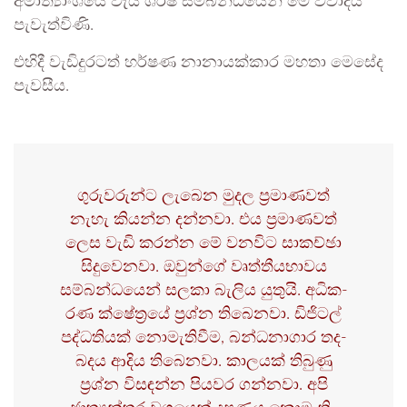
අමා­ත්‍යාං­ශයේ වැය ශීර්ෂ සම්බ­න්ධ­යෙන් මේ විවා­දය
පැවැ­ත්විණි.
එහිදී වැඩි­දු­ර­ටත් හර්ෂණ නානා­ය­ක්කාර මහතා මෙසේද
පැව­සීය.
ගුරු­ව­රුන්ට ලැබෙන මුදල ප්‍රමා­ණ­වත්
නැහැ කියන්න දන්නවා. එය ප්‍රමා­ණ­වත්
ලෙස වැඩි කරන්න මේ වන­විට සාකච්ඡා
සිදු­වෙ­නවා. ඔවුන්ගේ වෘත්තී­ය­භා­වය
සම්බ­න්ධ­යෙන් සලකා බැලිය යුතුයි. අධි­ක­
රණ ක්ෂේත්‍රයේ ප්‍රශ්න තිබෙ­නවා. ඩිජි­ටල්
පද්ධ­ති­යක් නොමැ­ති­වීම, බන්ධ­නා­ගාර තද­
බ­දය ආදිය තිබෙ­නවා. කාල­යක් තිබුණු
ප්‍රශ්න විස­ඳන්න පිය­වර ගන්නවා. අපි