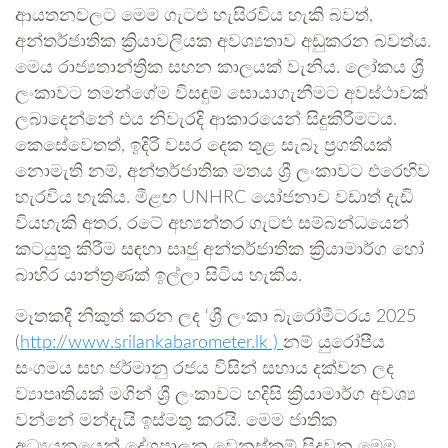
ආයතනවලට මෙම ගැටළු හැසිරවිය හැකි බවත්,
අන්තර්ජාතික ක්‍රියාවලියක අවශ්‍යතාව අඩුකරන බවත්ය.
මෙය රාජ්‍යතාන්ත්‍රික සහන කාලයක් වැනිය. ලෝකය ශ්‍රී
ලංකාවට තමන්ගේම විසඳුම් සොයාගැනීමට අවස්ථාවක්
ලබාදෙන්නේ එය නිවැරදි ආකාරයෙන් සිදුකිරීමටය.
කෙසේවෙතත්, ඉදිරි වසර දෙක තුළ සැබෑ ප්‍රගතියක්
නොමැති නම්, අන්තර්ජාතික මතය ශ්‍රී ලංකාවට එරෙහිව
හැරවිය හැකිය. මීළඟ UNHRC යෝජනාව වඩාත් දැඩි
වියහැකි අතර, රටේ අභ්‍යන්තර ගැටළු සම්බන්ධයෙන්
කටයුතු කිරීම සඳහා සෘජු අන්තර්ජාතික ක්‍රියාමාර්ග හෝ
බාහිර යාන්ත්‍රණක් ඉල්ලා සිටිය හැකිය.
මෑතකදී නිකුත් කරන ලද ‘ශ්‍රී ලංකා බැරෝමීටරය 2025
(
http://www.srilankabarometer.lk )
නම් යුරෝපීය
සංගමය සහ ජර්මානු රජය විසින් සහාය දක්වන ලද
ව්‍යාපෘතියක් මගින් ශ්‍රී ලංකාවට හදිසි ක්‍රියාමාර්ග අවශ්‍ය
වන්නේ මන්දැයි ඉස්මතු කරයි. මෙම ජාතික
අධ්‍යයනයෙන් දේශපාලන වෙනස්කම් සිදුවන මෙම