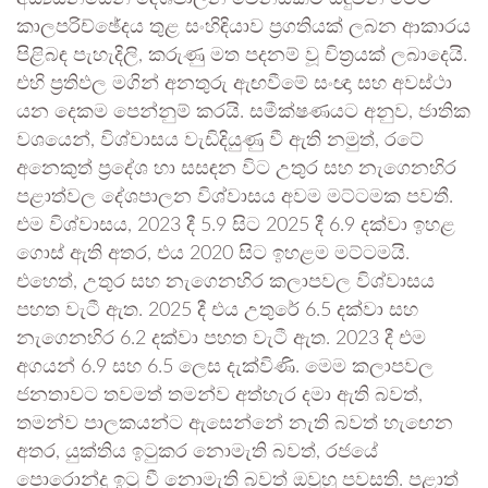
කාලපරිච්ඡේදය තුළ සංහිඳියාව ප්‍රගතියක් ලබන ආකාරය
පිළිබඳ පැහැදිලි, කරුණු මත පදනම් වූ චිත්‍රයක් ලබාදෙයි.
එහි ප්‍රතිඵල මගින් අනතුරු ඇඟවීමේ සංඥා සහ අවස්ථා
යන දෙකම පෙන්නුම් කරයි. සමීක්ෂණයට අනුව, ජාතික
වශයෙන්, විශ්වාසය වැඩිදියුණු වී ඇති නමුත්, රටේ
අනෙකුත් ප්‍රදේශ හා සසඳන විට උතුර සහ නැගෙනහිර
පළාත්වල දේශපාලන විශ්වාසය අවම මට්ටමක පවතී.
එම විශ්වාසය, 2023 දී 5.9 සිට 2025 දී 6.9 දක්වා ඉහළ
ගොස් ඇති අතර, එය 2020 සිට ඉහළම මට්ටමයි.
එහෙත්, උතුර සහ නැගෙනහිර කලාපවල විශ්වාසය
පහත වැටී ඇත. 2025 දී එය උතුරේ 6.5 දක්වා සහ
නැගෙනහිර 6.2 දක්වා පහත වැටී ඇත. 2023 දී එම
අගයන් 6.9 සහ 6.5 ලෙස දැක්විණි. මෙම කලාපවල
ජනතාවට තවමත් තමන්ව අත්හැර දමා ඇති බවත්,
තමන්ව පාලකයන්ට ඇසෙන්නේ නැති බවත් හැඟෙන
අතර, යුක්තිය ඉටුකර නොමැති බවත්, රජයේ
පොරොන්දු ඉටු වී නොමැති බවත් ඔවුහු පවසති. පළාත්