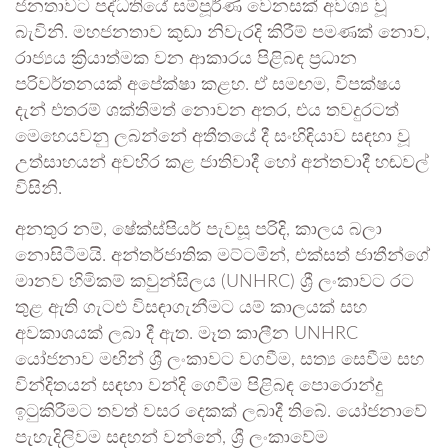
ජනතාවට පද්ධතියේ සම්පූර්ණ වෙනසක් අවශ්‍ය වූ
බැවිනි. මහජනතාව කුඩා නිවැරදි කිරීම් පමණක් නොව,
රාජ්‍යය ක්‍රියාත්මක වන ආකාරය පිළිබඳ ප්‍රධාන
පරිවර්තනයක් අපේක්ෂා කළහ. ඒ සමඟම, විපක්ෂය
දැන් එතරම් ශක්තිමත් නොවන අතර, එය තවදුරටත්
මෙහෙයවනු ලබන්නේ අතීතයේ දී සංහිඳියාව සඳහා වූ
උත්සාහයන් අවහිර කළ ජාතිවාදී හෝ අන්තවාදී හඬවල්
විසිනි.
අනතුර නම්, ෂේක්ස්පියර් පැවසූ පරිදි, කාලය බලා
නොසිටීමයි. අන්තර්ජාතික මට්ටමින්, එක්සත් ජාතීන්ගේ
මානව හිමිකම් කවුන්සිලය (UNHRC) ශ්‍රී ලංකාවට රට
තුළ ඇති ගැටළු විසඳාගැනීමට යම් කාලයක් සහ
අවකාශයක් ලබා දී ඇත. මෑත කාලීන UNHRC
යෝජනාව මඟින් ශ්‍රී ලංකාවට වගවීම, සත්‍ය සෙවීම සහ
වින්දිතයන් සඳහා වන්දි ගෙවීම පිළිබඳ පොරොන්දු
ඉටුකිරීමට තවත් වසර දෙකක් ලබාදී තිබේ. යෝජනාවේ
පැහැදිලිවම සඳහන් වන්නේ, ශ්‍රී ලංකාවේම