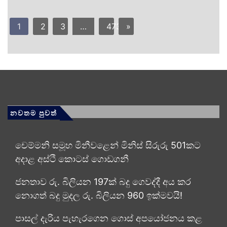
1
2
3
…
473
»
නවතම පුවත්
චෙම්මනි සමූහ මිනීවළෙන් මිනිස් සිරුරු 501කට
අදාළ අස්ථි කොටස් ගොඩගනී
ජනතාව රු. බිලියන 197ක් බදු ගෙවද්දී අය කර
නොගත් බදු මුදල රු. බිලියන 960 ඉක්මවයි!
පාසල් දැරිය පැහැරගෙන ගොස් අපයෝජනය කළ