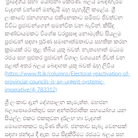
‘ප්‍රාදේශීය සභා’ යෝජනා කෙරිණි. බලය බෙදාහැරීම
වැදගත් වන්නේ මන්දැයි ඔහු පැහැදිලි කළේය. ශ්‍රී
ලංකාවේ ජනගහනය එකිනෙකාට සමීපව ජීවත්වන
විවිධ ප්‍රජාවන්ගෙන් සමන්විත වන බැවින්, කිසිදු
කණ්ඩායමකට විශේෂ වරප්‍රසාද නොමැතිව සියලුම
ප්‍රජාවන් සඳහා පූර්ණ සමානාත්මතාවය සහතික කරන
ක්‍රමයක් රට තුළ තිබිය යුතු බවත්, නැතහොත් මධ්‍යම
රජය සහ සුළුතර ප්‍රජාවන් විශාල වශයෙන් ජීවත් වන
පළාත් අතර බලය බෙදාගත යුතු බවත් ඔහු ලිවීය
(
https://www.ft.lk/columns/Electoral-reactivation-of-
provincial-councils-is-an-urgent-systemic-
imperative/4-783312)
ශ්‍රී ලංකාව දැන් දේශපාලන කැමැත්ත, මහජන
බලාපොරොත්තුව සහ අන්තර්ජාතික සහයෝගය යන
සියල්ල එකට එකතුවන දුර්ලභ හා වැදගත්
මොහොතකට පැමිණ තිබේ. ජනතාව සැබෑ වෙනසක්
සඳහා ඡන්දය දී ඇත. එය සිදුකිරීමට රජයට බලය සහ