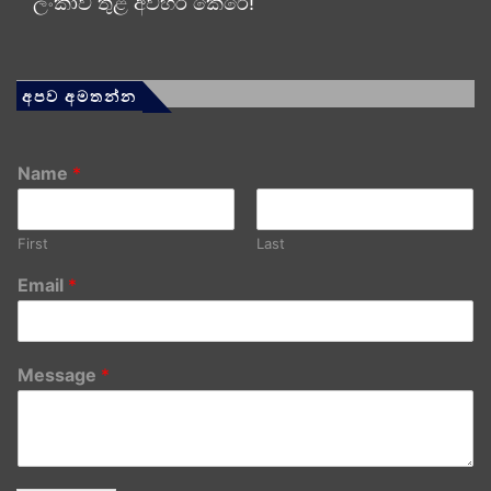
ලංකාව තුළ අවහිර කෙරේ!
අපව අමතන්න
Name
*
First
Last
Email
*
Message
*