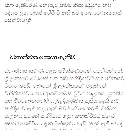
සභා මැතිවරණ නොපැවැත්වීම නිසා ඔවුන්ට නිසි
දේශපාලන හඬක් අහිමි වී ඇති බව ද බොහෝදෙනෙක්
පෙන්වාදෙති.
ධනාත්මක සොයා ගැනීම්
ධනාත්මක කරුණු ලෙස සමීක්ෂණයෙන් පෙනීයන්නේ,
ශ්‍රී ලංකාවේ බොහෝ ජනතාව සංහිඳියාවට සහ වෙනසට
විවෘත බවයි. බොහෝ ශ්‍රී ලාංකිකයෝ, ඔවුන්ගේ
වාර්ගිකත්වය හෝ ආගම කුමක් වුවත් පාලනය, යුක්තිය
සහ ජීවනෝපායන්හි සැබෑ දියුණුවක් දැකිය හැකි නම්,
සංහිඳියාව ඇති කළ හැකි බව විශ්වාස කරති. වත්මන්
පාලනය යටතේ සංහිඳියාව ගැන කතාකිරීමට සහ ඒ
සඳහා වැඩකිරීමට දැන් මිනිසුන්ට වැඩි ඉඩක් ඇති බව ද