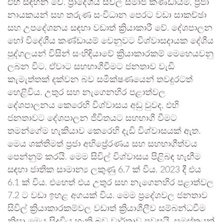
එහි සඳහන් වේ. ප්‍රාදේශීය සිවිල් සමාජ කණ්ඩායම්, ප්‍රජා
නායකයන් සහ තරුණ සංවිධාන පෙරට වඩා සාකච්ඡා
සහ උපදේශනය සඳහා වඩාත් ක්‍රියාකාරී වේ. දේශපාලන
හෝ විදේශීය කණ්ඩායම් වෙනුවට විශ්වාසදායක දේශීය
පුද්ගලයන් විසින් සංහිඳියාවේ ක්‍රියාකාරකම් මෙහෙයවනු
ලබන විට, ඒවාට සහභාගීවීමට ජනතාව වැඩි
කැමැත්තක් දක්වන බව සමීක්ෂණයෙන් තවදුරටත්
හෙළිවිය. උතුර සහ නැගෙනහිර පළාත්වල
දේශපාලනය කෙරෙහි විශ්වාසය අඩු වුවද, එහි
ජනතාවට දේශපාලන ජීවිතයට සහභාගී වීමට
තමන්ගේම හැකියාව කෙරෙහි දැඩි විශ්වාසයක් ඇත.
මෙය ශක්තිමත් ප්‍රජා අභිප්‍රේරණය සහ සහභාගීත්වය
පෙන්නුම් කරයි. මෙම සිවිල් විශ්වාසය පිළිබඳ හැඟීම
සඳහා ජාතික සාමාන්‍ය ලකුණු 6.7 ක් විය. 2023 දී එය
6.1 ක් විය. එහෙත් එය උතුර සහ නැගෙනහිර පළාත්වල
7.2 ට වඩා ඉහළ අගයක් විය. මෙම ප්‍රදේශවල ජනතාව
සිවිල් ක්‍රියාකාරකම්වල වඩාත් ක්‍රියාශීලීව සම්බන්ධවීම
නිසා මෙය සිදුවිය හැකි බව වාර්තාව පවසයි. සමස්තයක්