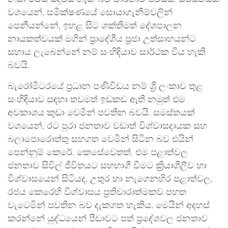
වශයෙන්, සමීක්ෂණයේ සොයාගැනීම්වලින්
පෙනීයන්නේ, ඉහළ සිට ශක්තිමත් දේශපාලන
නායකත්වයක් මගින් ප්‍රාදේශීය ප්‍රජා උත්සාහයන්ට
සහාය ලැබෙන්නේ නම් සංහිඳියාව සාර්ථක විය හැකි
බවයි.
බැරෝමීටරයේ ප්‍රධාන පණිවිඩය නම් ශ්‍රී ලංකාව තුළ
සංහිඳියාව සඳහා තවමත් ඉඩකඩ ඇති නමුත් එම
අවකාශය කුඩා වෙමින් පවතින බවයි. සමස්තයක්
වශයෙන්, රට පුරා ජනතාව වඩාත් විශ්වාසදායක සහ
බලාපොරොත්තු සහගත වෙමින් සිටින බව එයින්
පෙන්නුම් කෙරේ. කෙසේවෙතත්, එම පළාත්වල
ජනතාව සිවිල් ජීවිතයට සහභාගී වීමට ක්‍රියාශීලීව හා
විශ්වාසයෙන් සිටියද, උතුර හා නැගෙනහිර පළාත්වල,
රජය කෙරෙහි විශ්වාසය ප්‍රතිචාරාත්මකව පහත
වැටෙමින් පවතින බව දැකගත හැකිය. මෙයින් අදහස්
කරන්නේ යුද්ධයෙන් පීඩාවට පත් ප්‍රදේශවල ජනතාව