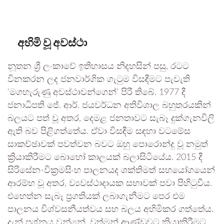
අහිමි වූ අවස්ථා
නූතන ශ්‍රී ලංකාවේ ඉතිහාසය නිදහසින් පසු, රටට
විනකරන ලද ජනවාර්ගික ගැටුම විසඳීමට පැවැති
‘මගහැරුණු අවස්ථාවන්ගෙන්’ පිරී තිබේ. 1977 දී
ජනාධිපති ජේ. ආර්. ජයවර්ධන අතිවිශාල බහුතරයකින්
බලයට පත් වූ අතර, දෙමළ ජනතාවට සැබෑ දුක්ගැනවිලි
ඇති බව පිළිගත්තේය. ඒවා විසඳීම සඳහා වටමේස
සාකච්ඡාවක් පවත්වන බවට ඔහු පොරොන්දු වූ නමුත්
ක්‍රියාකිරීමට බොහෝ කාලයක් බලාසිටියේය. 2015 දී
සිරිසේන-වික්‍රමසිංහ පාලනයද ශක්තිමත් සහයෝගයෙන්
ආරම්භ වූ අතර, ව්‍යවස්ථාදායක සභාවක් පවා පිහිටුවීය.
එහෙත්න සැබෑ ප්‍රගතියක් ලබාගැනීමට පෙර එම
පාලනය විශ්වසනීයත්වය සහ බලය අහිමිකර ගත්තේය.
දැන් ප්‍රශ්නය වන්නේ, වත්මන් ආණ්ඩුවට ක්‍රියාකිරීමට