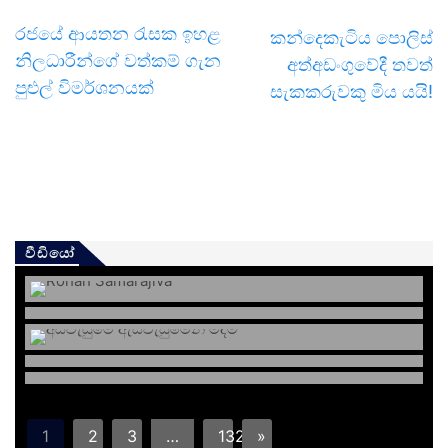
රජයේ ආයතන රැසක ඉහළ
කන්දෙකැටිය පොලිස්
නිලධාරීන්ගේ වත්කම් ගැන
අත්අඩංගුවේදී තවත්
පුළුල් විමර්ශනයක්
සැකකරුවකු මිය යයි!
වීඩියෝ
1
2
3
…
132
»