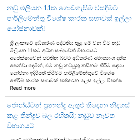
නඩු මිලියන 1.1ක ගොඩගැසීම විසඳීමට
පාර්ලිමේන්තු විශේෂ කාරක සභාවක් ඉල්ලා
යෝජනාවක්!
ශ්‍රී ලංකාවේ අධිකරණ පද්ධතිය තුළ මේ වන විට නඩු
මිලියන 1.1කට අධික සංඛ්‍යාවක් විභාගයට
අපේක්ෂාවෙන් පවතින බවට අධිකරණ අමාත්‍යාංශ දත්ත
පෙන්වා දෙමින්, එම නඩු කටයුතු කඩිනම් කිරීම සඳහා
යෝජනා ඉදිරිපත් කිරීමට පාර්ලිමේන්තුවේ විශේෂ
තේරීම් කාරක සභාවක් පත්කරන ලෙස ඉල්ලා විපක්ෂ
Read more
ජොන්ස්ටන් ප්‍රනාන්දු ඇතුළු තිදෙනා නිදහස්
කළ තීන්දුව බල රහිතයි; නඩුව නැවත
විභාගයට
දූෂණ චෝදනාවක් සම්බන්ධයෙන් හිටපු අමාත්‍ය