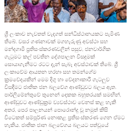
ශ්‍රී ලංකාව නැවතත් වැදගත් සන්ධිස්ථානයකට පැමිණ
තිබේ. වසර ගණනාවක් මගහැරුණු අවස්ථා සහ
මන්දගාමී ප්‍රතිසංස්කරණවලින් පසුව, ජනවාර්ගික
ගැටුමට කල් පවතින දේශපාලන විසඳුමක්
සොයාගැනීමට රටට දැන් සැබෑ අවස්ථාවක් තිබේ. ශ්‍රී
ලංකාවේම ආයතන හරහා සහ තමන්ගේම
ක්‍රමවේදයකින් මෙම දිගු හා වේදනාකාරී ගැටලුව
විසඳීමට ජාතික ජන බලවේග ආණ්ඩුවට බලය ඇත.
පාර්ලිමේන්තුවේ තුනෙන් දෙකක බහුතරයක් සමඟින්,
ආණ්ඩුවට ආණ්ඩුක්‍රම ව්‍යවස්ථාව වෙනස් කළ හැකි
අතර, පෙර පාලනයන් පොරොන්දු වූ නමුත් කිසි
විටෙකත් සම්පූර්ණ නොකළ ප්‍රතිසංස්කරණ ගෙන ඒමට
හැකිය. ජාතික ජාන බලවේගය බලයට පත්වූයේ