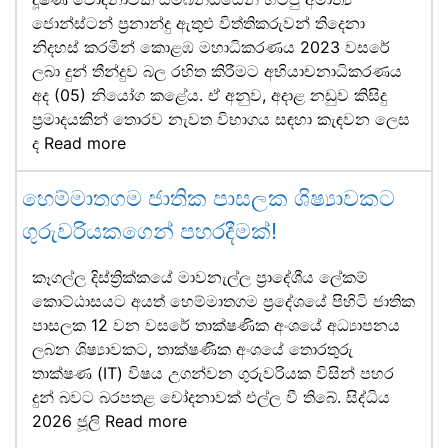
ජොන්ස්ටන් ප්‍රනාන්දු ඇතුළු විත්තිකරුවන් තිදෙනා
නිදහස් කරමින් කොළඹ මහාධිකරණය 2023 වසරේ
ලබා දුන් තීන්දුව බල රහිත කිරීමට අභියාචනාධිකරණය
අද (05) නියෝග කළේය. ඒ අනුව, අදාළ නඩුව කිසිදු
ප්‍රමාදයකින් තොරව නැවත විභාගය සඳහා කැඳවන ලෙස
ද
Read more
හෙම්මාතගම ජාතික පාසලක ශිෂ්‍යාවකට
ගුරුවරියකගෙන් පහරදීමක්!
කෑගල්ල දිස්ත්‍රික්කයේ මාවනැල්ල ප්‍රාදේශීය ලේකම්
කොට්ඨාසයට අයත් හෙම්මාතගම ප්‍රදේශයේ පිහිටි ජාතික
පාසලක 12 වන වසරේ තාක්ෂණික අංශයේ අධ්‍යාපනය
ලබන ශිෂ්‍යාවකට, තාක්ෂණික අංශයේ තොරතුරු
තාක්ෂණ (IT) විෂය උගන්වන ගුරුවරියක විසින් පහර
දුන් බවට බරපතළ චෝදනාවක් එල්ල වී තිබේ. සිද්ධිය
2026 ජූලි
Read more