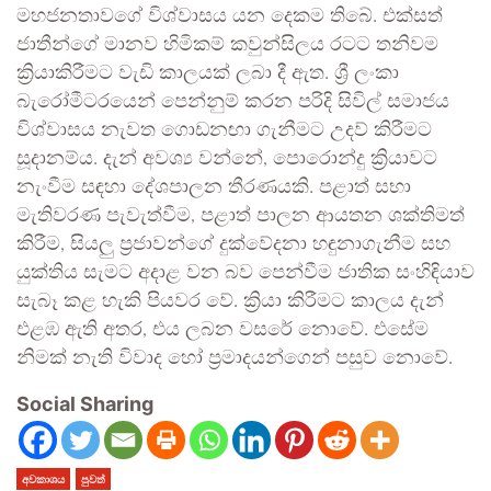
මහජනතාවගේ විශ්වාසය යන දෙකම තිබේ. එක්සත්
ජාතීන්ගේ මානව හිමිකම් කවුන්සිලය රටට තනිවම
ක්‍රියාකිරීමට වැඩි කාලයක් ලබා දී ඇත. ශ්‍රී ලංකා
බැරෝමීටරයෙන් පෙන්නුම් කරන පරිදි සිවිල් සමාජය
විශ්වාසය නැවත ගොඩනඟා ගැනීමට උදව් කිරීමට
සූදානම්ය. දැන් අවශ්‍ය වන්නේ, පොරොන්දු ක්‍රියාවට
නැංවීම සඳහා දේශපාලන තීරණයකි. පළාත් සභා
මැතිවරණ පැවැත්වීම, පළාත් පාලන ආයතන ශක්තිමත්
කිරීම, සියලු ප්‍රජාවන්ගේ දුක්වේදනා හඳුනාගැනීම සහ
යුක්තිය සැමට අදාළ වන බව පෙන්වීම ජාතික සංහිඳියාව
සැබෑ කළ හැකි පියවර වේ. ක්‍රියා කිරීමට කාලය දැන්
එළඹ ඇති අතර, එය ලබන වසරේ නොවේ. එසේම
නිමක් නැති විවාද හෝ ප්‍රමාදයන්ගෙන් පසුව නොවේ.
Social Sharing
අවකාශය
පුවත්