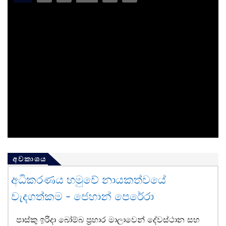
අවකාශය
අධිකරණය හමුවේ නායකත්වයේ
වැදගත්කම - ජෙහාන් පෙරේරා
පාස්කු ඉරිදා බෝම්බ ප්‍රහාර මාලාවෙන් දේවස්ථාන සහ