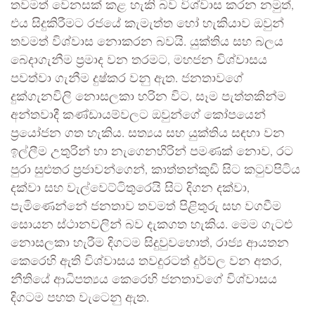
තවමත් වෙනසක් කළ හැකි බව විශ්වාස කරන නමුත්,
එය සිදුකිරීමට රජයේ කැමැත්ත හෝ හැකියාව ඔවුන්
තවමත් විශ්වාස නොකරන බවයි. යුක්තිය සහ බලය
බෙදාගැනීම ප්‍රමාද වන තරමට, මහජන විශ්වාසය
පවත්වා ගැනීම දුෂ්කර වනු ඇත. ජනතාවගේ
දුක්ගැනවිලි නොසලකා හරින විට, සෑම පැත්තකින්ම
අන්තවාදී කණ්ඩායම්වලට ඔවුන්ගේ කෝපයෙන්
ප්‍රයෝජන ගත හැකිය. සත්‍යය සහ යුක්තිය සඳහා වන
ඉල්ලීම උතුරින් හා නැගෙනහිරින් පමණක් නොව, රට
පුරා සුළුතර ප්‍රජාවන්ගෙන්, කාත්තන්කුඩි සිට කටුවපිටිය
දක්වා සහ වැල්වෙට්ටිතුරෙයි සිට දිගන දක්වා,
පැමිණෙන්නේ ජනතාව තවමත් පිළිතුරු සහ වගවීම
සොයන ස්ථානවලින් බව දැකගත හැකිය. මෙම ගැටළු
නොසලකා හැරීම දිගටම සිදුවුවහොත්, රාජ්‍ය ආයතන
කෙරෙහි ඇති විශ්වාසය තවදුරටත් දුර්වල වන අතර,
නීතියේ ආධිපත්‍යය කෙරෙහි ජනතාවගේ විශ්වාසය
දිගටම පහත වැටෙනු ඇත.