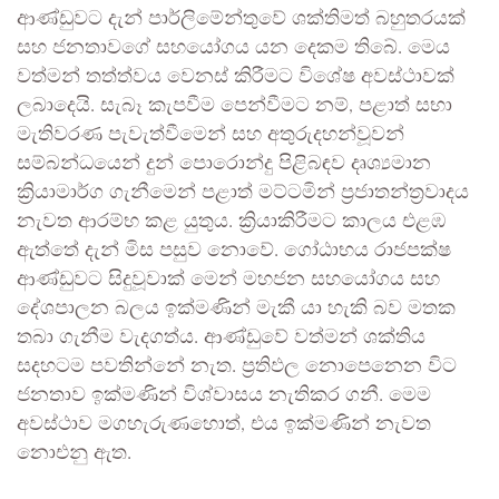
ආණ්ඩුවට දැන් පාර්ලිමේන්තුවේ ශක්තිමත් බහුතරයක්
සහ ජනතාවගේ සහයෝගය යන දෙකම තිබේ. මෙය
වත්මන් තත්ත්වය වෙනස් කිරීමට විශේෂ අවස්ථාවක්
ලබාදෙයි. සැබෑ කැපවීම පෙන්වීමට නම්, පළාත් සභා
මැතිවරණ පැවැත්වීමෙන් සහ අතුරුදහන්වූවන්
සම්බන්ධයෙන් දුන් පොරොන්දු පිළිබඳව දෘශ්‍යමාන
ක්‍රියාමාර්ග ගැනීමෙන් පළාත් මට්ටමින් ප්‍රජාතන්ත්‍රවාදය
නැවත ආරම්භ කළ යුතුය. ක්‍රියාකිරීමට කාලය එළඹ
ඇත්තේ දැන් මිස පසුව නොවේ. ගෝඨාභය රාජපක්ෂ
ආණ්ඩුවට සිදුවූවාක් මෙන් මහජන සහයෝගය සහ
දේශපාලන බලය ඉක්මණින් මැකී යා හැකි බව මතක
තබා ගැනීම වැදගත්ය. ආණ්ඩුවේ වත්මන් ශක්තිය
සදහටම පවතින්නේ නැත. ප්‍රතිඵල නොපෙනෙන විට
ජනතාව ඉක්මණින් විශ්වාසය නැතිකර ගනී. මෙම
අවස්ථාව මගහැරුණහොත්, එය ඉක්මණින් නැවත
නොඑනු ඇත.