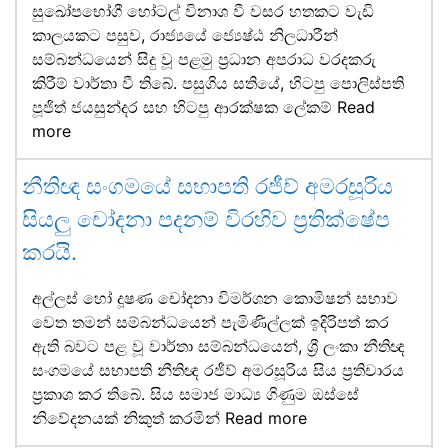
සුඛෝපභෝගී හෝටල් විනාශ වී වසර හතකට වැඩි
කාලයකට පසුව, රාජ්‍යයේ ජ්‍යෙෂ්ඨ නිලධාරීන්
සම්බන්ධයෙන් සිදු වූ පළමු ප්‍රධාන අපරාධ වරදකරු
කිරීම් වාර්තා වී තිබේ. පසුගිය සතියේ, හිටපු පොලිස්පති
පූජිත් ජයසුන්දර සහ හිටපු ආරක්ෂක ලේකම්
Read
more
නීතිඥ සංගමයේ සභාපති රජීව් අමරසූරිය
සියලු චෝදනා පදනම් විරහිව ප්‍රතික්ෂේප
කරයි.
අල්ලස් හෝ දූෂණ චෝදනා විමර්ශන කොමිෂන් සභාව
වෙත තමන් සම්බන්ධයෙන් පැමිණිල්ලක් ඉදිරිපත් කර
ඇති බවට පළ වූ වාර්තා සම්බන්ධයෙන්, ශ්‍රී ලංකා නීතිඥ
සංගමයේ සභාපති නීතිඥ රජීව් අමරසූරිය සිය ප්‍රතිචාරය
ප්‍රකාශ කර තිබේ. සිය සමාජ මාධ්‍ය ගිණුම ඔස්සේ
නිවේදනයක් නිකුත් කරමින්
Read more