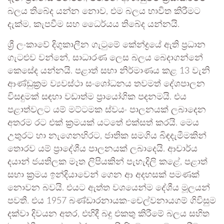
බලය තිබේද යන්න නොව, එම බලය භාවිත කිරීමට
දැක්ම, කැපවීම සහ ධෛර්යය තිබේද යන්නයි.
ශ්‍රී ලංකාවේ දිගුකාලීන ගැටුමේ කේන්ද්‍රයේ ඇති ප්‍රධාන
ගැටළුව වන්නේ, සාධාරණ ලෙස බලය බෙදාගන්නේ
කෙසේද යන්නයි. පළාත් සභා නිර්මාණය කළ 13 වැනි
ආණ්ඩුක්‍රම ව්‍යවස්ථා සංශෝධනය තවමත් දේශපාලන
විසඳුමක් සඳහා වඩාත්ම ප්‍රායෝගික පදනමයි. එය
පළාත්වලට යම් මට්ටමක ස්වයං පාලනයක් ලබාදෙන
අතරම රට එක් ක්‍රමයක් යටතේ එක්සත් කරයි. මෙය
උතුරට හා නැගෙනහිරට, ජාතික සමගිය බිඳදැමීමකින්
තොරව යම් ප්‍රාදේශීය පාලනයක් ලබාදෙයි. ආචාර්ය
දයාන් ජයතිලක මෑත ලිපියකින් පැහැදිලි කළේ, පළාත්
සභා ක්‍රමය ඉන්දියාවෙන් ගෙන ආ අදහසක් පමණක්
නොවන බවයි. එයට ඇත්ත වශයෙන්ම දේශීය මූලයන්
පවතී. එය 1957 බණ්ඩාරනායක-චෙල්වනායගම් ගිවිසුම
දක්වා දිවයන අතර, එහිදී බදු එකතු කිරීමේ බලය සහිත