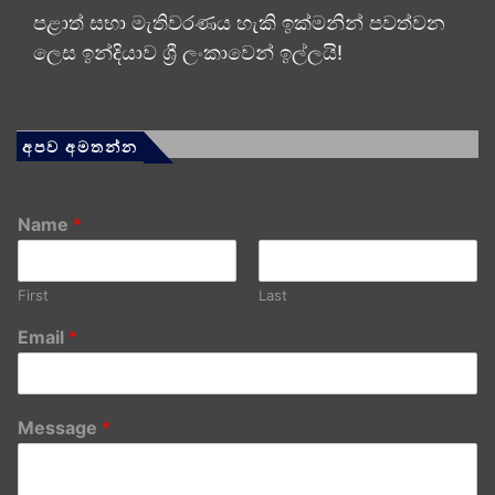
පළාත් සභා මැතිවරණය හැකි ඉක්මනින් පවත්වන
ලෙස ඉන්දියාව ශ්‍රී ලංකාවෙන් ඉල්ලයි!
අපව අමතන්න
Name
*
First
Last
Email
*
Message
*