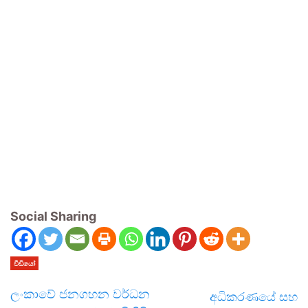
Social Sharing
වීඩියෝ
ලංකාවේ ජනගහන වර්ධන
අධිකරණයේ සහ