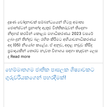
දූෂණ චෝදනාවක් සම්බන්ධයෙන් හිටපු අමාත්‍ය
ජොන්ස්ටන් ප්‍රනාන්දු ඇතුළු විත්තිකරුවන් තිදෙනා
නිදහස් කරමින් කොළඹ මහාධිකරණය 2023 වසරේ
ලබා දුන් තීන්දුව බල රහිත කිරීමට අභියාචනාධිකරණය
අද (05) නියෝග කළේය. ඒ අනුව, අදාළ නඩුව කිසිදු
ප්‍රමාදයකින් තොරව නැවත විභාගය සඳහා කැඳවන ලෙස
ද
Read more
හෙම්මාතගම ජාතික පාසලක ශිෂ්‍යාවකට
ගුරුවරියකගෙන් පහරදීමක්!