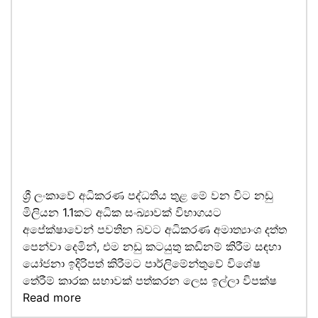
ශ්‍රී ලංකාවේ අධිකරණ පද්ධතිය තුළ මේ වන විට නඩු
මිලියන 1.1කට අධික සංඛ්‍යාවක් විභාගයට
අපේක්ෂාවෙන් පවතින බවට අධිකරණ අමාත්‍යාංශ දත්ත
පෙන්වා දෙමින්, එම නඩු කටයුතු කඩිනම් කිරීම සඳහා
යෝජනා ඉදිරිපත් කිරීමට පාර්ලිමේන්තුවේ විශේෂ
තේරීම් කාරක සභාවක් පත්කරන ලෙස ඉල්ලා විපක්ෂ
Read more