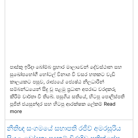
පාස්කු ඉරිදා බෝම්බ ප්‍රහාර මාලාවෙන් දේවස්ථාන සහ
සුඛෝපභෝගී හෝටල් විනාශ වී වසර හතකට වැඩි
කාලයකට පසුව, රාජ්‍යයේ ජ්‍යෙෂ්ඨ නිලධාරීන්
සම්බන්ධයෙන් සිදු වූ පළමු ප්‍රධාන අපරාධ වරදකරු
කිරීම් වාර්තා වී තිබේ. පසුගිය සතියේ, හිටපු පොලිස්පති
පූජිත් ජයසුන්දර සහ හිටපු ආරක්ෂක ලේකම්
Read
more
නීතිඥ සංගමයේ සභාපති රජීව් අමරසූරිය