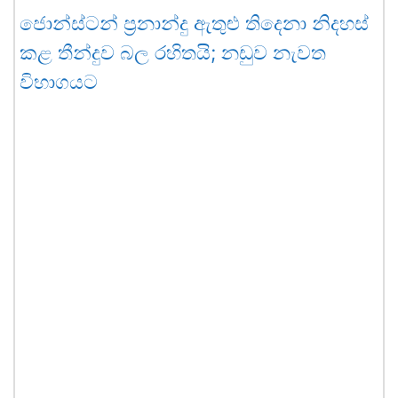
ජොන්ස්ටන් ප්‍රනාන්දු ඇතුළු තිදෙනා නිදහස්
කළ තීන්දුව බල රහිතයි; නඩුව නැවත
විභාගයට