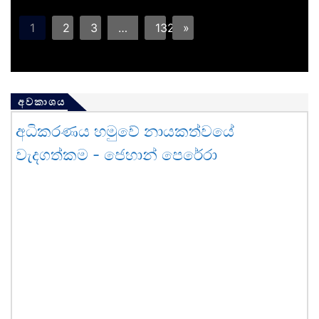
1
2
3
…
132
»
අවකාශය
අධිකරණය හමුවේ නායකත්වයේ
වැදගත්කම - ජෙහාන් පෙරේරා