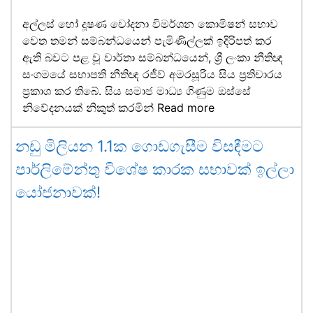
අල්ලස් හෝ දූෂණ චෝදනා විමර්ශන කොමිෂන් සභාව
වෙත තමන් සම්බන්ධයෙන් පැමිණිල්ලක් ඉදිරිපත් කර
ඇති බවට පළ වූ වාර්තා සම්බන්ධයෙන්, ශ්‍රී ලංකා නීතිඥ
සංගමයේ සභාපති නීතිඥ රජීව් අමරසූරිය සිය ප්‍රතිචාරය
ප්‍රකාශ කර තිබේ. සිය සමාජ මාධ්‍ය ගිණුම ඔස්සේ
නිවේදනයක් නිකුත් කරමින්
Read more
නඩු මිලියන 1.1ක ගොඩගැසීම විසඳීමට
පාර්ලිමේන්තු විශේෂ කාරක සභාවක් ඉල්ලා
යෝජනාවක්!