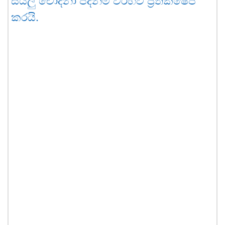
සියලු චෝදනා පදනම් විරහිව ප්‍රතික්ෂේප
කරයි.