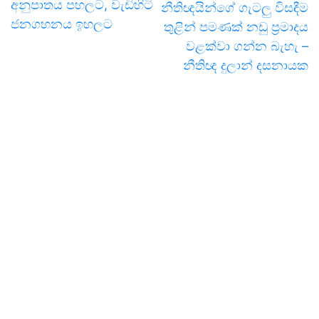
අනුපාතය පහලට, වැඩිහිටි
නීතිඥයින්ගේ ගැටලු විසඳීම
ජනගහනය ඉහලට
තුළින් පමණක් නඩු ප්‍රමාදය
වළක්වා ගන්න බැහැ –
නීතිඥ දුලාන් දසනායක