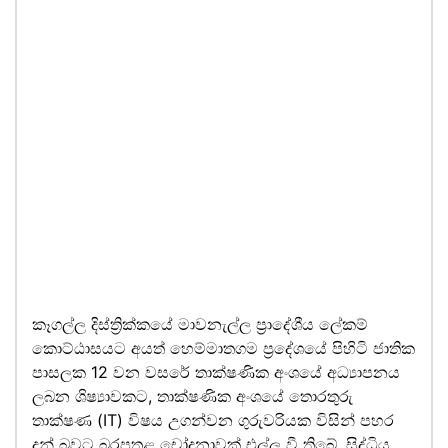
කෑගල්ල දිස්ත්‍රික්කයේ මාවනැල්ල ප්‍රාදේශීය ලේකම්
කොට්ඨාසයට අයත් හෙම්මාතගම ප්‍රදේශයේ පිහිටි ජාතික
පාසලක 12 වන වසරේ තාක්ෂණික අංශයේ අධ්‍යාපනය
ලබන ශිෂ්‍යාවකට, තාක්ෂණික අංශයේ තොරතුරු
තාක්ෂණ (IT) විෂය උගන්වන ගුරුවරියක විසින් පහර
දුන් බවට බරපතළ චෝදනාවක් එල්ල වී තිබේ. සිද්ධිය