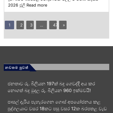
2026 ජූලි
Read more
1
2
3
…
473
»
නවතම පුවත්
ජනතාව රු. බිලියන 197ක් බදු ගෙවද්දී අය කර
නොගත් බදු මුදල රු. බිලියන 960 ඉක්මවයි!
පාසල් දැරිය පැහැරගෙන ගොස් අපයෝජනය කළ
පුද්ගලයාට වසර 18කට පසු වසර 12ක බරපතළ වැඩ