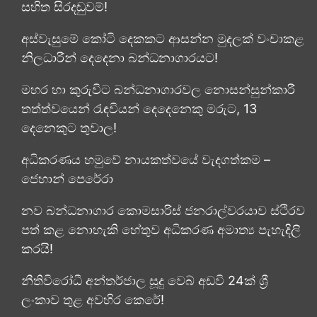
සහිත සිරදඬුවම්!
අස්වැසුමේ කෝටි දෙකකට ආසන්න මුදලක් වංචාකළ
නිලධාරීන් දෙදෙනා බන්ධනාගාරයට!
මහර හා කුරුවිට බන්ධනාගාරවල නොසන්සුන්කාරී
තත්ත්වයෙන් රැඳවියන් දෙදෙනෙකු මරුට, 13
දෙනෙකුට තුවාල!
අධිකරණය හමුවේ නායකත්වයේ වැදගත්කම –
ජෙහාන් පෙරේරා
නව බන්ධනාගාර කොමසාරිස් ජනරාල්වරයාව ස්ථිරව
පත් කළ නොහැකි හේතුව අධිකරණ අමාත්‍ය පැහැදිලි
කරයි!
නීතිවිරෝධී අන්තර්ජාල සූදු වෙබ් අඩවි 24ක් ශ්‍රී
ලංකාව තුළ අවහිර කෙරේ!