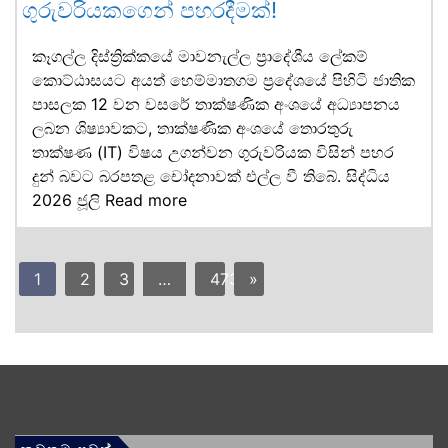
ගුරුවරියකගෙන් පහරදීමක්!
කෑගල්ල දිස්ත්‍රික්කයේ මාවනැල්ල ප්‍රාදේශීය ලේකම්
කොට්ඨාසයට අයත් හෙම්මාතගම ප්‍රදේශයේ පිහිටි ජාතික
පාසලක 12 වන වසරේ තාක්ෂණික අංශයේ අධ්‍යාපනය
ලබන ශිෂ්‍යාවකට, තාක්ෂණික අංශයේ තොරතුරු
තාක්ෂණ (IT) විෂය උගන්වන ගුරුවරියක විසින් පහර
දුන් බවට බරපතළ චෝදනාවක් එල්ල වී තිබේ. සිද්ධිය
2026 ජූලි
Read more
1
2
3
…
473
»