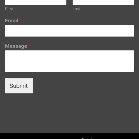
First
Last
Email
*
Message
*
Submit