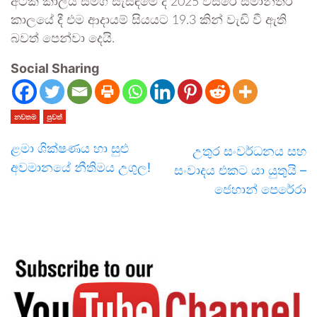
අටක කාලය සමග සැසඳීමේ දී 2025 වසරේ සමාන්තර
කාලයේ දී එම ආදායම් සියයට 19.3 කින් වැඩි වී ඇති
බවත් පෙන්වා දෙයි.
Social Sharing
නවතම
පුවත්
ළමා ශික්ෂණය හා සුළු
උතුර සංවර්ධනය සහ
අවමානයේ නීතිමය උගුල!
සංවාදය එකට යා යුතුයි –
ජෙහාන් පෙරේරා