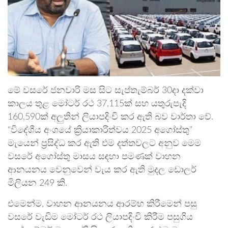
මේ වසරේ ජනවාරි මස සිට සැප්තැම්බර් 30දා දක්වා
කාලය තුළ මෝටර් රථ 37,115ක් සහ යතුරුපැදි
160,590ක් අලු‍තින් ලියාපදිංචි කර ඇති බව වාර්තා වේ.
“විදේශීය අංශයේ ක්‍රියාකාරිත්වය 2025 අගෝස්තු”
මැයෙන් ප්‍රසිද්ධ කර ඇති එම දත්තවලට අනුව මෙම
වසරේ අගෝස්තු මාසය සඳහා පමණක් වාහන
ආනයනය වෙනුවෙන් වැය කර ඇති මුදල ඩොලර්
මිලියන 249 කි.
එමෙන්ම, වාහන ආනයනය ආරම්භ කිරීමෙන් පසු
වසරේ වැඩිම මෝටර් රථ ලියාපදිංචි කිරීම පසුගිය