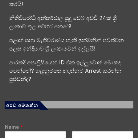
කරයි!
නීතිවිරෝධී අන්තර්ජාල සූදු වෙබ් අඩවි 24ක් ශ්‍රී
ලංකාව තුළ අවහිර කෙරේ!
පළාත් සභා මැතිවරණය හැකි ඉක්මනින් පවත්වන
ලෙස ඉන්දියාව ශ්‍රී ලංකාවෙන් ඉල්ලයි!
පාරකදී පොලිසියෙන් ID එක ඉල්ලුවොත් මොකද
වෙන්නේ? හැඳුනුම්පත නැත්නම් Arrest කරන්න
පුළුවන්ද?
අපව අමතන්න
Name
*