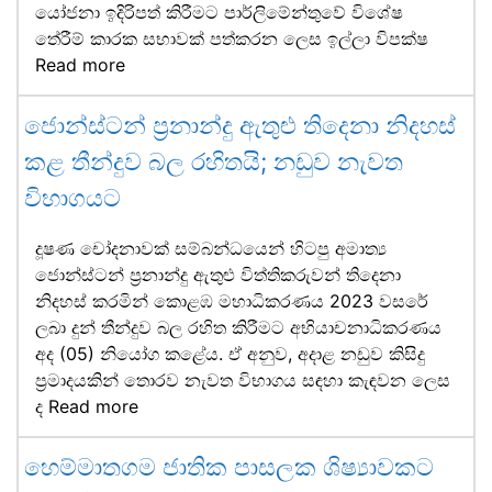
යෝජනා ඉදිරිපත් කිරීමට පාර්ලිමේන්තුවේ විශේෂ
තේරීම් කාරක සභාවක් පත්කරන ලෙස ඉල්ලා විපක්ෂ
Read more
ජොන්ස්ටන් ප්‍රනාන්දු ඇතුළු තිදෙනා නිදහස්
කළ තීන්දුව බල රහිතයි; නඩුව නැවත
විභාගයට
දූෂණ චෝදනාවක් සම්බන්ධයෙන් හිටපු අමාත්‍ය
ජොන්ස්ටන් ප්‍රනාන්දු ඇතුළු විත්තිකරුවන් තිදෙනා
නිදහස් කරමින් කොළඹ මහාධිකරණය 2023 වසරේ
ලබා දුන් තීන්දුව බල රහිත කිරීමට අභියාචනාධිකරණය
අද (05) නියෝග කළේය. ඒ අනුව, අදාළ නඩුව කිසිදු
ප්‍රමාදයකින් තොරව නැවත විභාගය සඳහා කැඳවන ලෙස
ද
Read more
හෙම්මාතගම ජාතික පාසලක ශිෂ්‍යාවකට