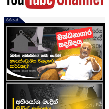
වීඩියෝ