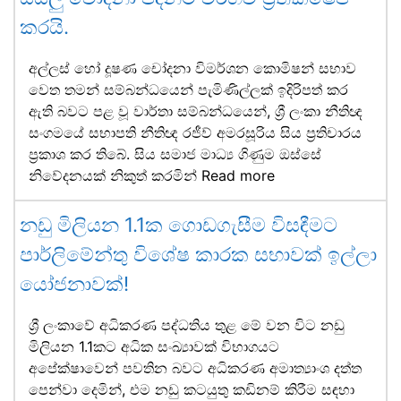
කරයි.
අල්ලස් හෝ දූෂණ චෝදනා විමර්ශන කොමිෂන් සභාව
වෙත තමන් සම්බන්ධයෙන් පැමිණිල්ලක් ඉදිරිපත් කර
ඇති බවට පළ වූ වාර්තා සම්බන්ධයෙන්, ශ්‍රී ලංකා නීතිඥ
සංගමයේ සභාපති නීතිඥ රජීව් අමරසූරිය සිය ප්‍රතිචාරය
ප්‍රකාශ කර තිබේ. සිය සමාජ මාධ්‍ය ගිණුම ඔස්සේ
නිවේදනයක් නිකුත් කරමින්
Read more
නඩු මිලියන 1.1ක ගොඩගැසීම විසඳීමට
පාර්ලිමේන්තු විශේෂ කාරක සභාවක් ඉල්ලා
යෝජනාවක්!
ශ්‍රී ලංකාවේ අධිකරණ පද්ධතිය තුළ මේ වන විට නඩු
මිලියන 1.1කට අධික සංඛ්‍යාවක් විභාගයට
අපේක්ෂාවෙන් පවතින බවට අධිකරණ අමාත්‍යාංශ දත්ත
පෙන්වා දෙමින්, එම නඩු කටයුතු කඩිනම් කිරීම සඳහා