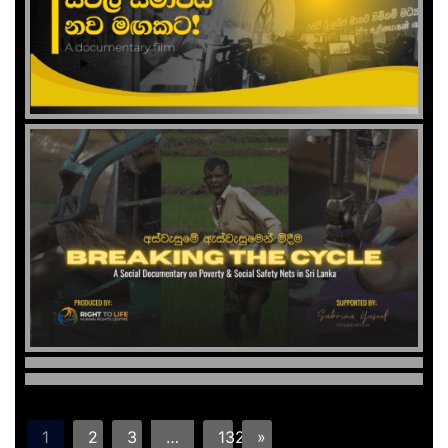
1
2
3
…
132
»