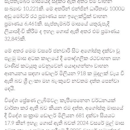
සැප්තැම්බර් මාසයේදී සිදුකර ඇති අතර එම වාහන
සංඛ්‍යාව 10,221කි. මේ අතරින් එන්ජින් ධාරිතාව 1000ට
අඩු මෝටර් රථ ප්‍රමාණය සහ ඉලෙක්ට්‍රික් වාහන
ප්‍රමාණය 6,461කි. සැප්තැම්බර් මාසයේ යතුරුපැදි
ලියාපදිංචි කිරීම ද ඉහල ගොස් ඇති අතර එම ප්‍රමාණය
32,845කි.
මේ අතර මෙම වසරේ ජනවාරි සිට අගෝස්තු දක්වා වූ
පළමු මාස අටක කාලයේ දී පෞද්ගලික රථවාහන සහ
වාණිජ කටයුතු වෙනුවෙන් යොදාගන්නා වාහන
ආනයනය සඳහා ඩොලර් මිලියන 918 ක මුදලක් වැය වී
ඇති බව ශ්‍රී ලංකා මහ බැංකුවේ නවතම දත්ත පෙන්වා
දෙයි.
විදේශ ප්‍රේෂණ ලැබීම්වල කැපීපෙනෙන වර්ධනයක්
වාර්තා කර ඇති බව කියන එම දත්ත, අගෝස්තු මාසයේ
දී විදේශ සංක්‍රාම ඩොලර් මිලියන 681 දක්වා සියයට
17.9 කින් ඉහළ ගොස් ඇති බවත් 2024 වසරේ මුල් මාස