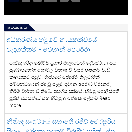
අවකාශය
අධිකරණය හමුවේ නායකත්වයේ
වැදගත්කම - ජෙහාන් පෙරේරා
පාස්කු ඉරිදා බෝම්බ ප්‍රහාර මාලාවෙන් දේවස්ථාන සහ
සුඛෝපභෝගී හෝටල් විනාශ වී වසර හතකට වැඩි
කාලයකට පසුව, රාජ්‍යයේ ජ්‍යෙෂ්ඨ නිලධාරීන්
සම්බන්ධයෙන් සිදු වූ පළමු ප්‍රධාන අපරාධ වරදකරු
කිරීම් වාර්තා වී තිබේ. පසුගිය සතියේ, හිටපු පොලිස්පති
පූජිත් ජයසුන්දර සහ හිටපු ආරක්ෂක ලේකම්
Read
more
නීතිඥ සංගමයේ සභාපති රජීව් අමරසූරිය
සියලු චෝදනා පදනම් විරහිව ප්‍රතික්ෂේප