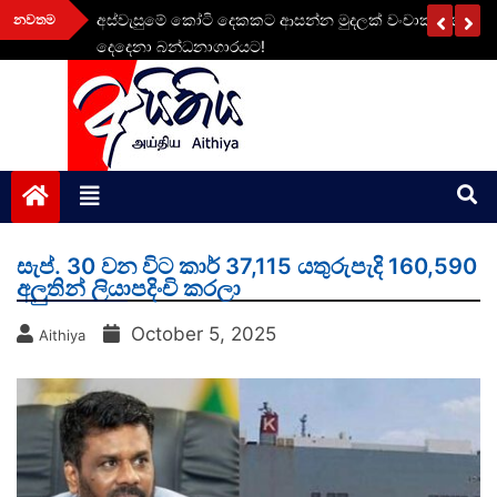
Skip
වසර
අස්වැසුමේ කෝටි දෙකකට ආසන්න මුදලක් වංචාකළ නිලධාර
නවතම
to
දෙදෙනා බන්ධනාගාරයට!
content
aithiya
Human Rights News
සැප්. 30 වන විට කාර් 37,115 යතුරුපැදි 160,590
අලුතින් ලියාපදිංචි කරලා
October 5, 2025
Aithiya