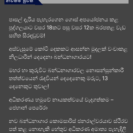
නවතම පුවත්
පාසල් දැරිය පැහැරගෙන ගොස් අපයෝජනය කළ
පුද්ගලයාට වසර 18කට පසු වසර 12ක බරපතළ වැඩ
සහිත සිරදඬුවම්!
අස්වැසුමේ කෝටි දෙකකට ආසන්න මුදලක් වංචාකළ
නිලධාරීන් දෙදෙනා බන්ධනාගාරයට!
මහර හා කුරුවිට බන්ධනාගාරවල නොසන්සුන්කාරී
තත්ත්වයෙන් රැඳවියන් දෙදෙනෙකු මරුට, 13
දෙනෙකුට තුවාල!
අධිකරණය හමුවේ නායකත්වයේ වැදගත්කම –
ජෙහාන් පෙරේරා
නව බන්ධනාගාර කොමසාරිස් ජනරාල්වරයාව ස්ථිරව
පත් කළ නොහැකි හේතුව අධිකරණ අමාත්‍ය පැහැදිලි