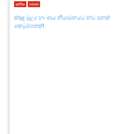
ආර්ථික
නවතම
ක්ෂුද්‍ර මූල්‍ය හා ණය නියාමනයට නව පනත්
කෙටුම්පතක්!