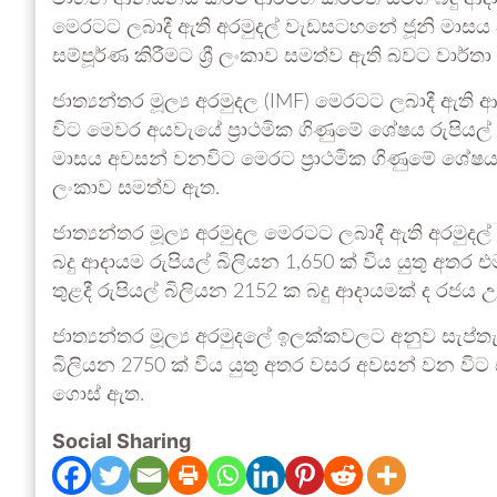
මෙරටට ලබාදී ඇති අරමුදල් වැඩසටහනේ ජූනි මාසය ස
සම්පූර්ණ කිරීමට ශ්‍රී ලංකාව සමත්ව ඇති බවට වාර්තා
ජාත්‍යන්තර මූල්‍ය අරමුදල (IMF) මෙරටට ලබාදී ඇ
විට මෙවර අයවැයේ ප්‍රාථමික ගිණුමේ ශේෂය රුපියල් බ
මාසය අවසන් වනවිට මෙරට ප්‍රාථමික ගිණුමේ ශේෂය රුප
ලංකාව සමත්ව ඇත.
ජාත්‍යන්තර මූල්‍ය අරමුදල මෙරටට ලබාදී ඇති අරම
බදු ආදායම රුපියල් බිලියන 1,650 ක් විය යුතු අතර
තුළදී රුපියල් බිලියන 2152 ක බදු ආදායමක් ද රජය 
ජාත්‍යන්තර මූල්‍ය අරමුදලේ ඉලක්කවලට අනුව සැප්ත
බිලියන 2750 ක් විය යුතු අතර වසර අවසන් වන විට 
ගොස් ඇත.
Social Sharing