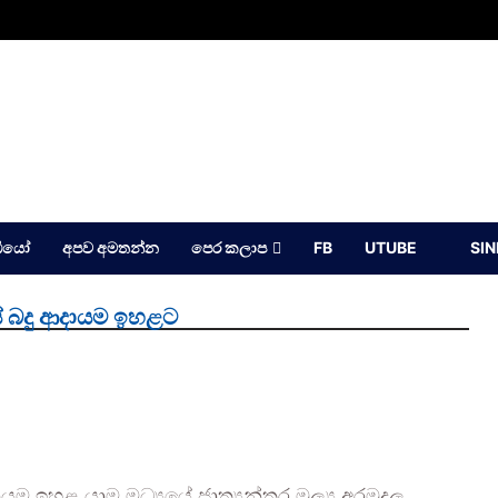
ඩියෝ
අපව අමතන්න
පෙර කලාප
FB
UTUBE
SI
යේ බදු ආදායම ඉහළට
 ඉහළ යාම මධ්‍යයේ ජාත්‍යන්තර මූල්‍ය අරමුදල