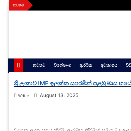
Skip
නවතම
to
content
aithiya
Human Rights News
නවතම
විශේෂාංග
ආර්ථික
අවකාශය
වී
ශ්‍රී ලංකාව IMF ඉලක්ක සපුරමින් පළමු මාස හ
August 13, 2025
Writer
වාහන ආනයනය කිරීම ආරම්භ කිරීමත් සමග බදු ආදායම