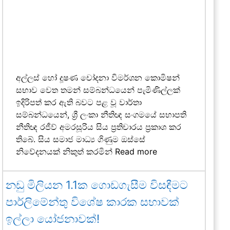
අල්ලස් හෝ දූෂණ චෝදනා විමර්ශන කොමිෂන්
සභාව වෙත තමන් සම්බන්ධයෙන් පැමිණිල්ලක්
ඉදිරිපත් කර ඇති බවට පළ වූ වාර්තා
සම්බන්ධයෙන්, ශ්‍රී ලංකා නීතිඥ සංගමයේ සභාපති
නීතිඥ රජීව් අමරසූරිය සිය ප්‍රතිචාරය ප්‍රකාශ කර
තිබේ. සිය සමාජ මාධ්‍ය ගිණුම ඔස්සේ
නිවේදනයක් නිකුත් කරමින්
Read more
නඩු මිලියන 1.1ක ගොඩගැසීම විසඳීමට
පාර්ලිමේන්තු විශේෂ කාරක සභාවක්
ඉල්ලා යෝජනාවක්!