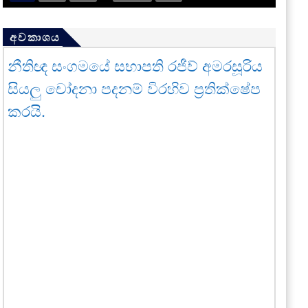
අවකාශය
නීතිඥ සංගමයේ සභාපති රජීව් අමරසූරිය
සියලු චෝදනා පදනම් විරහිව ප්‍රතික්ෂේප
කරයි.