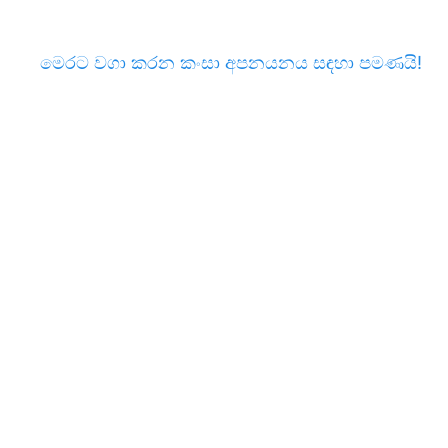
මෙරට වගා කරන කංසා අපනයනය සඳහා පමණයි!