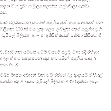
ඳහා වන ප්‍රධාන මූල්‍ය ඉලක්ක කල්වේලා ඇතිව
 වේ.
ති ආධාර වැඩසටහන යටතේ පසුගිය ජූනි මාසය අවසන් වන
ිලියන 130 ක් විය යුතු ලෙස ලබාදුන් අතර පසුගිය ජූනි
ියල් බිලියන 859 ක අතිරික්තයක් වාර්තා කිරීමට ශ්‍රී
ුදල් වැඩසටහන යටතේ මෙම වසරේ පළමු මාස 6දී රජයේ
 එම ඉලක්කය පහසුවෙන් පසු කර යමින් පසුගිය මාස 6
උපයා තිබේ.
ැම්බර් මාසය අවසන් වන විට රජයේ බදු ආදායම රුපියල්
සමස්ත බදු ආදායම රුපියල් බිලියන 4350 දක්වා ඉහළ