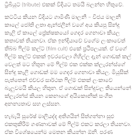
ට්‍රිබියුට් (tribute) එකක් විදියට තමයි බලන්න හිතුවේ.
කට්ටිය කියන විදියට ගාමිණී මාලනී – විජය මාලනී
කාලේ ජෝති ලතා ඇන්ජලීන් වගේ අය කියපු සින්දු
කෑලි ඒ කාලේ ප්‍රේක්ෂකයෝ ගෙදර ගෙනාවා කියල
කතාවක් තියනවා. ඒක ඉන්දියාවේ වගේම ලංකාවෙත්
තිබ්බ ෆිල්ම් කල්ට් (film cult) එකේ ප්‍රථිපලයක්. ඒ වගේ
ෆිල්ම් කල්ට් එකක් ඉවරවෙලා ගිහිල්ල දැන් ගොඩක් කල්
වෙලත් මට හිතුන මේ ෆිල්ම් එක එක්ක ක්ලැරන්ස්ගේ
සින්දු කෑලි ගොඩක් මම ගෙදර ගෙනාවා කියල. මියුසික්
පැත්තෙන් එච්චර සාර්ථක ෆිල්ම් එකක් ලංකාවේ
බැලුවමයි කියල හිතුන. ඒ ගොඩක් සින්දුවල තියෙන්නේ
ක්ලැරන්ස් කියන කෙනාගේ අයිකොනික් සංගීත
අනන්‍යතාව සහ ලස්සන.
හැබැයි සුරේෂ් මාලියද්ද අතිශයින් සිත්ගන්නා සුළු
එකතුකිරීම් ගණනාවක් මේ ෆිල්ම් එකට කරලා තියනවා.
ඒක විශේෂයෙන්ම මෙතන කියන්න ඕනි. පරණ