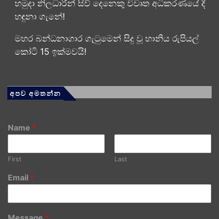
හමුදා නිලධාරීන් සිව් දෙනෙකු විවෘත අධි­ක­ර­ණ­යේ දී
හඳුනා ගැනේ!
මහර බන්ධනාගාර ගැටුමෙන් සිදු වූ හානිය රුපියල්
කෝටි 15 ඉක්මවයි!
අපව අමතන්න
Name
*
First
Last
Email
*
Message
*