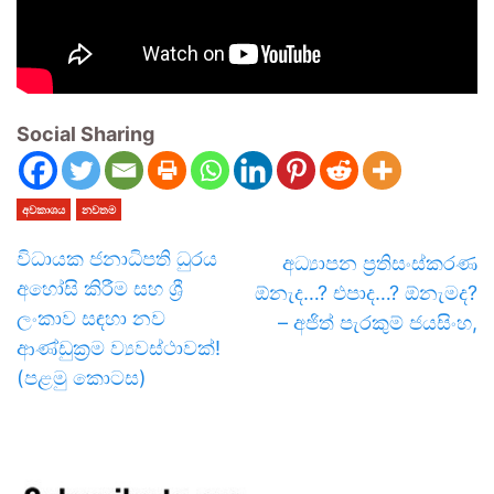
Social Sharing
අවකාශය
නවතම
විධායක ජනාධිපති ධුරය
අධ්‍යාපන ප්‍රතිසංස්කරණ
අහෝසි කිරීම සහ ශ්‍රී
ඕනැද…? එපාද…? ඕනැමද?
ලංකාව සඳහා නව
– අජිත් පැරකුම් ජයසිංහ,
ආණ්ඩුක්‍රම ව්‍යවස්ථාවක්!
(පළමු කොටස)