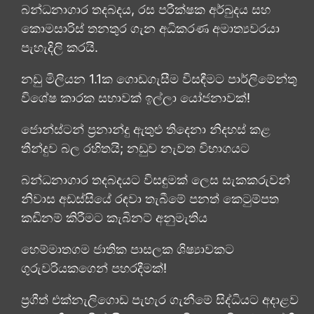
බන්ධනාගාර තදබදය, රස පරීක්ෂක අර්බුදය සහ
කොමසාරිස් තනතුර ගැන අධිකරණ අමාත්‍යවරයා
පැහැදිලි කරයි.
නඩු මිලියන 1.1ක ගොඩගැසීම විසඳීමට පාර්ලිමේන්තු
විශේෂ කාරක සභාවක් ඉල්ලා යෝජනාවක්!
ජොන්ස්ටන් ප්‍රනාන්දු ඇතුළු තිදෙනා නිදහස් කළ
තීන්දුව බල රහිතයි; නඩුව නැවත විභාගයට
බන්ධනාගාර තදබදයට විසඳුමක් ලෙස සැකකරුවන්
නිවාස අඩස්සියේ රඳවා තැබීමේ පනත් කෙටුම්පත
කඩිනම් කිරීමට කැබිනට් අනුමැතිය
හෙම්මාතගම ජාතික පාසලක ශිෂ්‍යාවකට
ගුරුවරියකගෙන් පහරදීමක්!
ප්‍රගීත් එක්නැලිගොඩ පැහැර ගැනීමේ සිද්ධියට අදාළව