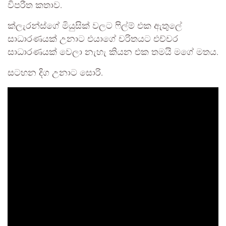
විපරීත කතාව.
ක්ලැරන්ස්ගේ මියුසික් වලට ෆිල්ම් එක ඇතුලේ
සාධාරණයක් උනාට එයාගේ චරිතයට එච්චර
සාධාරණයක් වෙලා නැහැ කියන එක තමයි මගේ මතය.
සටහන දිග උනාට සොරි.