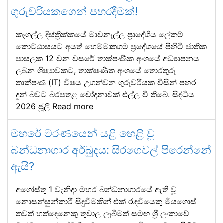
ගුරුවරියකගෙන් පහරදීමක්!
කෑගල්ල දිස්ත්‍රික්කයේ මාවනැල්ල ප්‍රාදේශීය ලේකම්
කොට්ඨාසයට අයත් හෙම්මාතගම ප්‍රදේශයේ පිහිටි ජාතික
පාසලක 12 වන වසරේ තාක්ෂණික අංශයේ අධ්‍යාපනය
ලබන ශිෂ්‍යාවකට, තාක්ෂණික අංශයේ තොරතුරු
තාක්ෂණ (IT) විෂය උගන්වන ගුරුවරියක විසින් පහර
දුන් බවට බරපතළ චෝදනාවක් එල්ල වී තිබේ. සිද්ධිය
2026 ජූලි
Read more
මහරේ මරණයෙන් යළි හෙළි වූ
බන්ධනාගාර අර්බුදය: සිරගෙවල් පිරෙන්නේ
ඇයි?
අගෝස්තු 1 වැනිදා මහර බන්ධනාගාරයේ ඇති වූ
නොසන්සුන්කාරී සිදුවීමකින් එක් රැඳවියෙකු මියගොස්
තවත් හත්දෙනෙකු තුවාල ලැබීමත් සමඟ ශ්‍රී ලංකාවේ