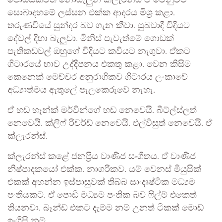
සොබාදහමේ ලස්සන එක්ක ආදරය මිශ්‍ර කළා.
තරුණවියේ සුන්දර බව ගැන කීවා. සුබවාදී විදියට
දේවල් දිහා බැලුවා. මිනිස් පැවැත්මේ ගොඩක්
පැතිකඩවල් ඔහුගේ විදියට කවියට නැගුවා. ඒකට
ගිටාරයේ භාව උද්දීපනය එකතු කළා. වෙන කිසිම
කෙනෙක් මෙච්චර අනුරාගිකව ගිටාරය ලංකාවේ
අධ්‍යාත්මය ඇතුලේ පැලකෙරුවේ නැහැ.
ඒ හඬ හෑන්ක් මර්වින්ගේ හඬ නෙවෙයි. බීට්ල්ස්ලත්
නෙවෙයි. ක්ලිෆ් රිචර්ඩ් නෙවෙයි. එල්විසුත් නෙවෙයි. ඒ
ක්ලැරන්ස්.
ක්ලැරන්ස් කළේ ජනප්‍රිය වාණිජ සංගීතය. ඒ වාණිජ
නිෂ්පාදකයෝ එක්ක. නාගරිකව. යම් වෙනස් මියුසික්
එකක් අහන්න ඉස්පාසුවක් තිබ්බ සාංදෘෂ්ටික මධ්‍යම
පංතියකට. ඒ පොඩි මධ්‍යම පංතික බව ෆිල්ම් එකෙත්
තියනවා. බෑන්ඩ් එකට දැම්ම නම් උනත් ටිකක් මොඩ්
ඉංග්‍රීසි නම්.