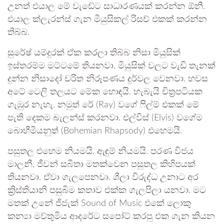
උනත් එයාල මේ වැඩේට සාධාරණයක් කරන්න ඕනි.
එයාල ක්ලැරන්ස් ගැන මියුසිකල් රිසච් එකක් කරන්න
තිබ්බ.
සුරේෂ් යම්දුරක් ඒක කරලා තිබ්බ නිසා මියුසික්
ඉස්තරම්ම මට්ටමේ තියනවා. මියුසික් වලට වැඩි තැනක්
දුන්න නිසාදෝ චරිත නිරූපණය දුර්වල වෙනවා. හවස
අටේ ටෙලි තලයට මේක හොඳයි. හැබැයි චිත්‍රපටියක
ගැඹුර නැහැ. නමුත් රේ (Ray) වගේ ෆිල්ම් එකක් මේ
පැති දෙකම බැලන්ස් කරනවා. එල්විස් (Elvis) වගේම
බොහීමියනුත් (Bohemian Rhapsody) එහෙමයි.
පසුතල එහෙම නියමයි. ඇඳුම් නියමයි. පරණ විජය
මාලනී, ජීවන් සබීතා මතක්වෙන පසුතල කිහිපයක්
තියනවා. ඒවා ගැලපෙනවා. ශීලා විරුද්ධ උනාට අර
ක්‍රිස්තියානි පසුබිම කතාව එක්ක ගැලපිලා යනවා. මට
මතක් උනේ ජිජැක් Sound of Music එකේ ලොකු
කන්‍යා මව්තුමිය ආදරේට සපෝට් කරපු එක ගැන කියන