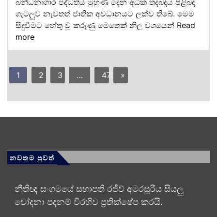
බන්ධනාගාර පද්ධතිය මුහුණ දෙන අධික තදබදය පිළිබඳ
ගැටලුව නැවතත් ජාතික අවධානයට ලක්ව තිබේ. මෙම
සිදුවීමට හේතු වූ කරුණු මෙතෙක් නිල වශයෙන්
Read
more
1
2
3
…
473
»
නවතම පුවත්
නීතිඥ සංගමයේ සභාපති රජීව් අමරසූරිය සියලු
චෝදනා පදනම් විරහිව ප්‍රතික්ෂේප කරයි.