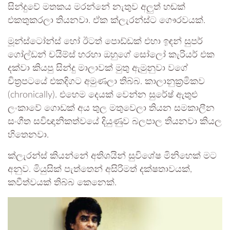
සින්දුවේ මතකය මරන්නේ නැතුව අලුත් හඬක්
එකතුකරලා තියනවා. ඒක ක්ලැරන්ස්ට ගෞරවයක්.
මූන්ස්ටෝන්ස් හෝ ඊටත් පොඩ්ඩක් එහා ඉඳන් සුපර්
ගෝල්ඩන් චයිම්ස් හරහා ඔහුගේ සෝලෝ කැරියර් එක
දක්වා කියපු සින්දු මාලාවක් මුතු ඇමුනුවා වගේ
චිත්‍රපටයේ එකදිගට අමුණලා තිබ්බ. කාලානුක්‍රමිකව
(chronically). එහෙම දෙයක් වෙන්න සුරේෂ් ඇතුළු
ලංකාවේ ගොඩක් අය තුල මතුවෙලා තියන සමකාලීන
සංගීත සවිඥානිකත්වයේ දියුණුව බලපාල තියනවා කියල
හිතෙනවා.
ක්ලැරන්ස් කියන්නේ අතිශයින් සුවිශේෂ මිනිහෙක් මට
අනුව. මියුසික් පැත්තෙන් අසිරිමත් දක්ෂතාවයක්,
කවීත්වයක් තිබ්බ කෙනෙක්.