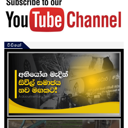
වීඩියෝ