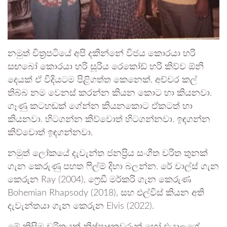
නමුත් චිත්‍රපටියේ අපි දකින්නේ විජය කොරයා හරි
සඟබෝ කොරයා හරි සූරිය රෙකෝඩ් හරි කිව්ව ඕනි
දෙයක් ඒ විදියටම පිළිගත්ත කෙනෙක්. අච්චර කල්
තිබ්බ නම වෙනස් කරන්න කියන කොට හා කියනවා.
ගෑණු කටහඬක් ගේන්න කියනකොට ඒකටත් හා
කියනවා. හිටගන්න කිව්වොත් හිටගන්නවා. ඉඳගන්න
කිව්වොත් ඉඳගන්නවා.
නමුත් ලෝකයේ දැවැන්ත ජනප්‍රිය සංගීත චරිත තුනක්
ගැන කෙරුණු පහත ෆිල්ම් දිහා බලන්න. රේ චාල්ස් ගැන
කෙරුන Ray (2004), ෆ්‍රෙඩී මර්කරි ගැන කෙරුණ
Bohemian Rhapsody (2018), සහ එල්විස් කියන අති
දැවැන්තයා ගැන කෙරුන Elvis (2022).
මේ කිසිම චරිතයක් නිෂ්පාදකවරුන් හෝ එයාලගේ