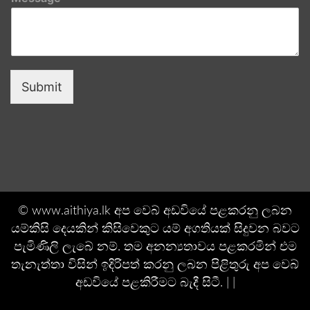
Submit
© www.aithiya.lk අප වෙබ් අඩවියේ පළකරනු ලබන
යම්කිසි දෙයකින් කිසිවෙකුට යම් අගතියක් සිදුවන බවට
පැමිණිලි ලැබේ නම්. තම අනන්‍යතාවය පළකරමින් එම
තැනැත්තා විසින් ඉදිරිපත් කරනු ලබන පිළිතුරු අප වෙබ්
අඩවියේ පළකිරීමට බැදී සිටී. | |