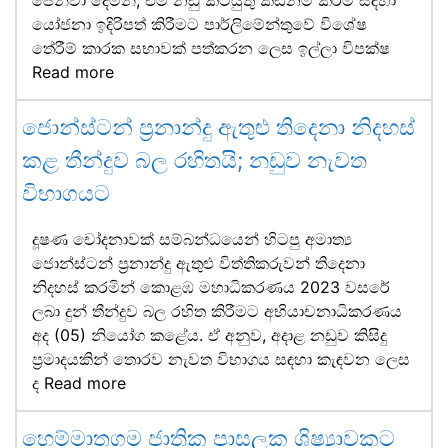
පෙන්වා දෙමින්, එම නඩු කටයුතු කඩිනම් කිරීම සඳහා
යෝජනා ඉදිරිපත් කිරීමට පාර්ලිමේන්තුවේ විශේෂ
තේරීම් කාරක සභාවක් පත්කරන ලෙස ඉල්ලා විපක්ෂ
Read more
ජොන්ස්ටන් ප්‍රනාන්දු ඇතුළු තිදෙනා නිදහස්
කළ තීන්දුව බල රහිතයි; නඩුව නැවත
විභාගයට
දූෂණ චෝදනාවක් සම්බන්ධයෙන් හිටපු අමාත්‍ය
ජොන්ස්ටන් ප්‍රනාන්දු ඇතුළු විත්තිකරුවන් තිදෙනා
නිදහස් කරමින් කොළඹ මහාධිකරණය 2023 වසරේ
ලබා දුන් තීන්දුව බල රහිත කිරීමට අභියාචනාධිකරණය
අද (05) නියෝග කළේය. ඒ අනුව, අදාළ නඩුව කිසිදු
ප්‍රමාදයකින් තොරව නැවත විභාගය සඳහා කැඳවන ලෙස
ද
Read more
හෙම්මාතගම ජාතික පාසලක ශිෂ්‍යාවකට