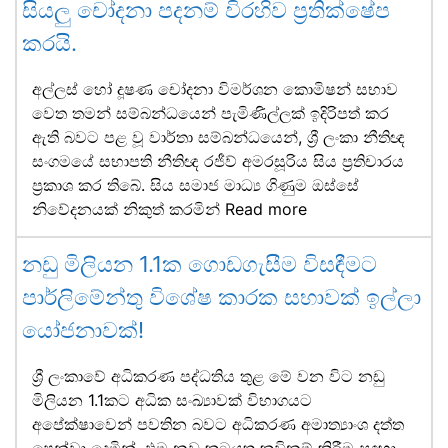
සියලු චෝදනා පදනම් විරහිව ප්‍රතික්ෂේප
කරයි.
අල්ලස් හෝ දූෂණ චෝදනා විමර්ශන කොමිෂන් සභාව
වෙත තමන් සම්බන්ධයෙන් පැමිණිල්ලක් ඉදිරිපත් කර
ඇති බවට පළ වූ වාර්තා සම්බන්ධයෙන්, ශ්‍රී ලංකා නීතිඥ
සංගමයේ සභාපති නීතිඥ රජීව් අමරසූරිය සිය ප්‍රතිචාරය
ප්‍රකාශ කර තිබේ. සිය සමාජ මාධ්‍ය ගිණුම ඔස්සේ
නිවේදනයක් නිකුත් කරමින්
Read more
නඩු මිලියන 1.1ක ගොඩගැසීම විසඳීමට
පාර්ලිමේන්තු විශේෂ කාරක සභාවක් ඉල්ලා
යෝජනාවක්!
ශ්‍රී ලංකාවේ අධිකරණ පද්ධතිය තුළ මේ වන විට නඩු
මිලියන 1.1කට අධික සංඛ්‍යාවක් විභාගයට
අපේක්ෂාවෙන් පවතින බවට අධිකරණ අමාත්‍යාංශ දත්ත