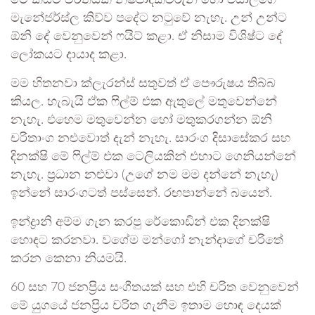
මැනේජර්ස්ල කිව්ව පදේට නටුවේ නැහැ. උන් උන්ට
ඕනි දේ වෙනුවෙන් ෆයිට් කළා. ඒ නිසාම විශිෂ්ට දේ
ලෝකයට දායාද කළා.
මම හිතනවා ක්ලැරන්ස් සතුවත් ඒ පෞරුෂය තිබ්බ
කියල. හැබැයි ඒක ෆිල්ම් එක ඇතුලේ මතුවෙන්නේ
නැහැ. එහෙම මතුවෙන්න හෝ මතුකරගන්න ඕනි
චරිතාංග නළුවොත් දැන් නැහැ. සාරංග දිසාසේකර සහ
දිනක්ෂි මේ ෆිල්ම් එක ටෙලියකින් එහාට ගෙනියන්නේ
නැහැ. ප්‍රධාන නළුවා (උගේ නම මම දන්නේ නැහැ)
ඉන්නේ සාරංගටත් පස්සෙන්. රඟපාන්නේ බයෙන්.
ඉන්ද්‍රානි අම්ම ගැන කරපු රේකොඩින් එක දිනක්ෂි
හොඳට කරනවා. වගේම මන්ගෝ නැන්දාගේ චරිතේ
කරන කෙනා නියමයි.
60 සහ 70 ජනප්‍රිය සංගීතයක් සහ එහි චරිත වෙනුවෙන්
මේ යුගයේ ජනප්‍රිය චරිත ගැනීම ඉතාම හොඳ දෙයක්