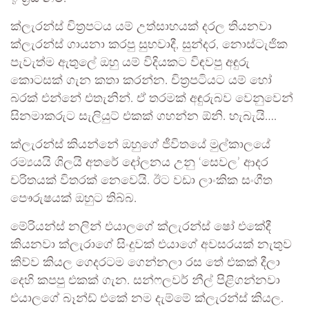
ක්ලැරන්ස් චිත්‍රපටය යම් උත්සාහයක් දරල තියනවා
ක්ලැරන්ස් ගායනා කරපු සුභවාදී, සුන්දර, නොස්ටැජික
පැවැත්ම ඇතුලේ ඔහු යම් විදියකට විඳවපු අඳුරු
කොටසක් ගැන කතා කරන්න. චිත්‍රපටියට යම් හෝ
බරක් එන්නේ එතැනින්. ඒ තරමක් අඳුරුබව වෙනුවෙන්
සිනමාකරුට සැලියුට් එකක් ගහන්න ඕනි. හැබැයි….
ක්ලැරන්ස් කියන්නේ ඔහුගේ ජීවිතයේ මුල්කාලයේ
රම්‍යයයි ශිලයි අතරේ දෝලනය උනු ‘සෙවල’ ආදර
චරිතයක් විතරක් නෙවෙයි. ඊට වඩා ලාංකික සංගීත
පෞරුෂයක් ඔහුට තිබ්බ.
මේරියන්ස් නලින් එයාලගේ ක්ලැරන්ස් ෂෝ එකේදී
කියනවා ක්ලැරාගේ සිංදුවක් එයාගේ අවසරයක් නැතුව
කිව්ව කියල ගෙදරටම ගෙන්නලා රස තේ එකක් දීලා
දෙහි කපපු එකක් ගැන. සන්ෆලවර් නීල් පිළිගන්නවා
එයාලගේ බෑන්ඩ් එකේ නම දැම්මේ ක්ලැරන්ස් කියල.