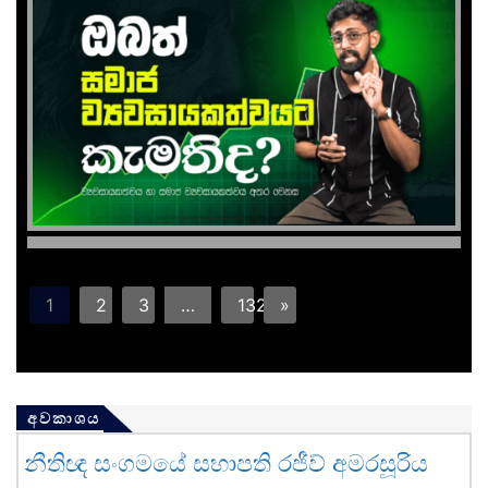
1
2
3
…
132
»
අවකාශය
නීතිඥ සංගමයේ සභාපති රජීව් අමරසූරිය