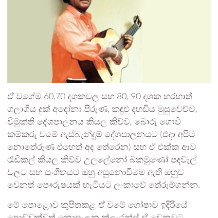
ඒ වගේම 60,70 දශකවල සහ 80, 90 දශක හරහාත්
ගලාගිය දුක් අදෝනා පිරුණ, කඳුළු දහඩිය මුසුවෙච්ච,
විමුක්ති දේශපාලනය කියල කිව්ව, බොරු ගොවි
කම්කරු වමේ ඇස්බැන්දුම් දේශපාලනයට (එදා අපිට
නොතේරුණ එහෙත් අද තේරෙන) සහ ඒ එක්ක ආව
රැඩිකල් කියල කිව්ව උලලේනෝ බකමුණෝ පදවැල්
වලට සහ සංගීතයට ඔහු අසුනොවීමම ඇති ඔහුව
වෙනත් පෞරුෂයක් හැටියට ලංකාවේ තේරුම්ගන්න.
මේ පොළොව කුපිතකළ ඒ වමේ ගෝෂාව ඉදිරියේ
පොඩ්ඩක්වත් නොසැලුන ක්ලැරන්ස් ඒ වෙනුවට