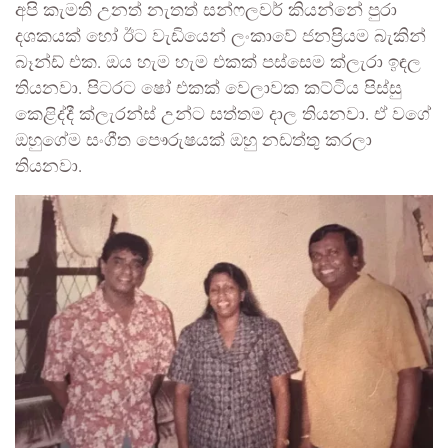
අපි කැමති උනත් නැතත් සන්ෆලවර් කියන්නේ පුරා
දශකයක් හෝ ඊට වැඩියෙන් ලංකාවේ ජනප්‍රියම බැකින්
බෑන්ඩ් එක. ඔය හැම හැම එකක් පස්සෙම ක්ලැරා ඉඳල
තියනවා. පිටරට ෂෝ එකක් වෙලාවක කට්ටිය පිස්සු
කෙළිද්දී ක්ලැරන්ස් උන්ට සත්තම දාල තියනවා. ඒ වගේ
ඔහුගේම සංගීත පෞරුෂයක් ඔහු නඩත්තු කරලා
තියනවා.