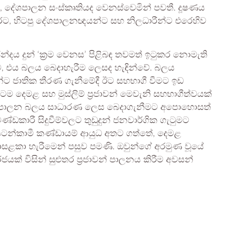
ම, දේශපාලන සංස්කෘතියද වෙනස්වෙමින් පවතී. දූෂණය
, හිටපු දේශපාලනඥයන්ට සහ නිලධාරීන්ට එරෙහිව
ය දුන් ‘ක්‍රම වෙනස’ පිළිබඳ තවමත් ඉටුකර නොමැති
ීම, එය බලය බෙදාහැරීම ලෙසද හැඳින්වේ. බලය
න්ට ජාතික තීරණ ගැනීමේදී ඊට සහභාගී වීමට ඉඩ
ිටම දෙමළ සහ මුස්ලිම් ප්‍රජාවන් මෙවැනි සහභාගීත්වයක්
ර දේශපාලන බලය සාධාරණ ලෙස බෙදාගැනීමට අපොහොසත්
රචණ්ඩකාරී සිදුවීම්වලට තුඩුදුන් ජනවාර්ගික ගැටුමට
ළ සටන්කාමී කණ්ඩායම් ආයුධ අතට ගත්තේ, දෙමළ
කා හැරීමෙන් පසුව පමණි. ඔවුන්ගේ අරමුණ වූයේ
් විසින් සුළුතර ප්‍රජාවන් පාලනය කිරීම අවසන්