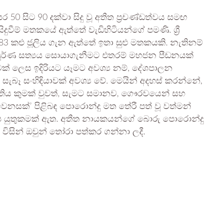
50 සිට 90 දක්වා සිදු වූ අතීත ප්‍රචණ්ඩත්වය සමඟ
ිදුවීම් මතකයේ ඇත්තේ වැඩිහිටියන්ගේ පමණි. ශ්‍රී
3 කළු ජූලිය ගැන ඇත්තේ ඉතා සුළු මතකයකි. නැතිනම්
 සම්පූර්ණ සත්‍යය සොයාගැනීමට එතරම් මහජන පීඩනයක්
ටක් ලෙස ඉදිරියට යෑමට අවශ්‍ය නම්, දේශපාලන
ැබෑ සංහිඳියාවක් අවශ්‍ය වේ. මෙයින් අදහස් කරන්නේ,
තිය කුමක් වුවත්, සැමට සමානව, ගෞරවයෙන් සහ
නසක්’ පිළිබඳ පොරොන්දු මත තේරී පත් වූ වත්මන්
 යුතුකමක් ඇත. අතීත නායකයන්ගේ බොරු පොරොන්දු
ව විසින් ඔවුන් තෝරා පත්කර ගන්නා ලදී.