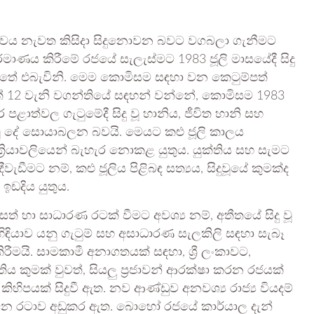
්ඩත්වය නැවත කිසිදා සිදුනොවන බවට වගබලා ගැනීමට
ර්මාණය කිරීමේ රජයේ සැලැස්මට 1983 ජූලි මාසයේදී සිදු
ුත්තේ එබැවිනි. මෙම කොමිසම සඳහා වන කෙටුම්පත්
ේ 12 වැනි වගන්තියේ සඳහන් වන්නේ, කොමිසම 1983
 පළාත්වල ගැටුමේදී සිදු වූ හානිය, ජීවිත හානි සහ
ු වූ දේ සොයාබලන බවයි. මෙයට කළු ජූලි කාලය
ක්‍රියාවලියෙන් බැහැර නොකළ යුතුය. යුක්තිය සහ සැමට
මට නම්, කළු ජූලිය පිළිබඳ සත්‍යය, සිදුවූයේ කුමක්ද
ඉඩදිය යුතුය.
ත් හා සාධාරණ රටක් වීමට අවශ්‍ය නම්, අතීතයේ සිදු වූ
හිඳියාව යනු ගැටුම් සහ අසාධාරණ සැලකිලි සඳහා සැබෑ
ීමයි. සාමකාමී අනාගතයක් සඳහා, ශ්‍රී ලංකාවට,
 කුමක් වුවත්, සියලු ප්‍රජාවන් ආරක්ෂා කරන රජයක්
කිහිපයක් සිදුවී ඇත. නව ආණ්ඩුව අනවශ්‍ය රාජ්‍ය වියදම්
 රටාව අඩුකර ඇත. බොහෝ රජයේ කාර්යාල දැන්