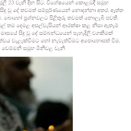
ූලි 23 වැනි දින සිට, විශේෂයෙන් කොළඹදී සමූහ
 සිදු වූ දේ තවමත් සම්පූර්ණයෙන් නොදන්නා අතර, ඇත්ත
 බොහෝ ප්‍රශ්නවලට පිළිතුරු තවමත් නොලැබී පවතී.
පවුල් තම දෙමළ අසල්වැසියන් ආරක්ෂා කළ නිසා ඇතැම්
ලි මාසයේ සිදු වූ දේ සම්බන්ධයෙන් පැහැදිලි වගකීමක්
ණ්ඩත්වය වැළැක්වීමට හෝ නැවැත්වීමට අපොහොසත් වීම,
 චෙම්මනි සමූහ මිනීවළ වැනි.