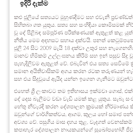
ඉදිරි දැක්ම
කළු ජූලියේ සත්‍යයට මුහුණදීමට සහ එවැනි ප්‍රචණ
සිහිතබා ගත යුතුය. සත්‍ය සහ සංහිඳියා කොමිසමක් නි
වූ දේ පිළිබඳ සම්පූර්ණ පරීක්ෂණයක් ඇතුළත් කළ ය
නීතිය මෙම අදහසට සහාය දක්වයි. පනත් කෙටුම්පත
ජූලි 24 සිට 2009 මැයි 18 දක්වා උතුර සහ නැගෙනහිර
මානව හිමිකම් උල්ලංඝනය කිරීම් සහ ඉන් පසුව සිද
පැහැදිලිවම ඇතුළත් වේ. එබැවින් එය සත්‍ය සෙවීමේ 
සමාන අයිතිවාසිකම් අගය කරන රටක තරුණයන් හැදීවැඩී
සහ එය සිදුවූයේ ඇයිද යන්න ඉගෙන ගැනීමට ඔවුන්ට 
එහෙත් ශ්‍රී ලංකාවට තම ඉතිහාසය ඉක්මවා ගොස්, එක්ස
දේ දෙස බැලීමට වඩා වැඩි යමක් කළ යුතුය. සැබෑ සං
හේතු නිවැරදි කරන දේශපාලන ක්‍රමයක් නිර්මාණය කිර
ඔවුන්ගේ වාර්ගිකත්වය, ආගම, කුලය හෝ සමාජ පන්තිය
අවශ්‍ය වේ. පසුගිය මාස දහය තුළ, වැදගත් වෙනස්කම් 
කපාහැර දේශපාලන නායකයන්ගේ සුඛෝපභෝගී ජීවන