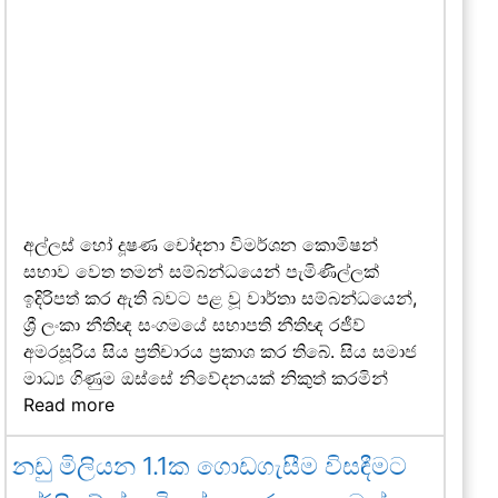
අල්ලස් හෝ දූෂණ චෝදනා විමර්ශන කොමිෂන්
සභාව වෙත තමන් සම්බන්ධයෙන් පැමිණිල්ලක්
ඉදිරිපත් කර ඇති බවට පළ වූ වාර්තා සම්බන්ධයෙන්,
ශ්‍රී ලංකා නීතිඥ සංගමයේ සභාපති නීතිඥ රජීව්
අමරසූරිය සිය ප්‍රතිචාරය ප්‍රකාශ කර තිබේ. සිය සමාජ
මාධ්‍ය ගිණුම ඔස්සේ නිවේදනයක් නිකුත් කරමින්
Read more
නඩු මිලියන 1.1ක ගොඩගැසීම විසඳීමට