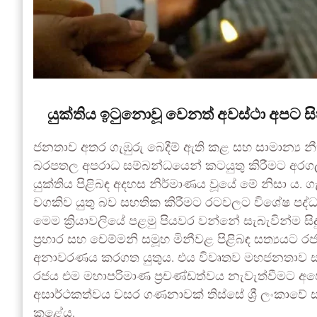
යුක්තිය ඉටුනොවූ වෙනත් අවස්ථා අපට සිහ
ජනතාව අතර ගැඹුරු බෙදීම් ඇති කළ සහ සාමාන්‍ය නී
බරපතල අපරාධ සම්බන්ධයෙන් කටයුතු කිරීමට අරගල 
යුක්තිය පිළිබඳ අදහස නිර්මාණය වූයේ මේ නිසා ය. 
වගකිව යුතු බව සහතික කිරීමට රටවලට විශේෂ පද්
මෙම ක්‍රියාවලියේ පළමු පියවර වන්නේ සැබැවින්ම සිද
ප්‍රහාර සහ චෙම්මනි සමූහ මිනීවළ පිළිබඳ සත්‍යයට රජය
අනාවරණය කරගත යුතුය. එය විවෘතව මහජනතාව සහ 
රජය එම මහාපරිමාණ ප්‍රචණ්ඩත්වය නැවැත්වීමට අප
අසාර්ථකත්වය වසර ගණනාවක් තිස්සේ ශ්‍රී ලංකාවේ ස
කළේය.