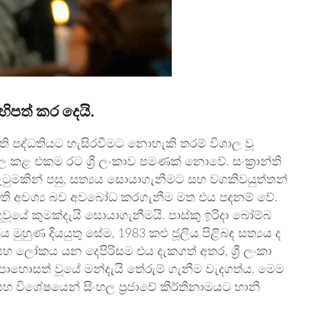
ිපත් කර දෙයි.
ති පද්ධතියට හැසිරවීමට නොහැකි තරම් විශාල වූ
කළ එකම රට ශ්‍රී ලංකාව පමණක් නොවේ. සංක්‍රාන්ති
ගැටුමකින් පසු, සත්‍යය සොයාගැනීමට සහ වගකිවයුත්තන්
ධති අවශ්‍ය බව අවබෝධ කරගැනීම මත එය පදනම් වේ.
ුවූයේ කුමක්දැයි සොයාගැනීමයි. පාස්කු ඉරිදා බෝම්බ
 මුහුණ දියයුතු සේම, 1983 කළු ජූලිය පිළිබඳ සත්‍යය ද
ලෝකය යන දෙපිරිසම එය දැකගත් අතර, ශ්‍රී ලංකා
ොහොසත් වූයේ මන්දැයි තේරුම් ගැනීම වැදගත්ය. මෙම
හ විශේෂයෙන් සිංහල ප්‍රජාවේ කීර්තිනාමයට හානි