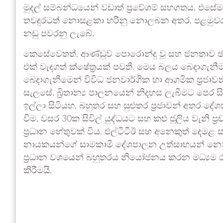
මුදල් සම්බන්ධයෙන් වඩාත් ප්‍රවේශම් සහගතය. එසේ
තවදුරටත් නොසළකා හරිනු නොලබන අතර, පළමුවරට
නඩු පවරනු ලැබේ.
කෙසේවෙතත්, ආණ්ඩුව පොරොන්දු වූ සහ ජනතාව ඡන්ද
එක් වැදගත් ක්ෂේත්‍රයක් පවතී. මෙය බලය බෙදාගැන
බෙදාගැනීමෙන් විවිධ ජනවාර්ගික හා ආගමික ප්‍රජාව
සැලසේ. බ්‍රිතාන්‍ය පාලනයෙන් නිදහස ලැබීමට පෙර ස
ඉල්ලා සිටියහ. බහුතර සහ සුළුතර ප්‍රජාවන් අත
වීම, වසර 30ක සිවිල් යුද්ධයට සහ කළු ජූලිය වැනි ප්‍
ප්‍රධාන හේතුවක් විය. එල්ටීටීඊ සහ අනෙකුත් දෙම
නායකයන්ගේ සාමකාමී දේශපාලන උත්සාහයන් නොසළ
ප්‍රධාන වශයෙන් බහුතරය නියෝජනය කරන මධ්‍යම රජයක
කිරීමයි.