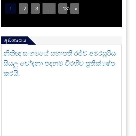
1
2
3
…
132
»
අවකාශය
නීතිඥ සංගමයේ සභාපති රජීව් අමරසූරිය
සියලු චෝදනා පදනම් විරහිව ප්‍රතික්ෂේප
කරයි.