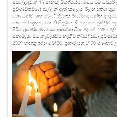
සොල්දාදුවන් 13 දෙනකු මියගියේය. මෙය එම වසරේ ජ
ප්‍රචණ්ඩත්වයේ රැල්ලක් ඇති කළේය. ඊළඟ සතිය තුළ
වශයෙන්ම කොපමණ පිරිසක් මියගියාද යන්න ඇතුළුව,
බොහෝදෙනකුට හානි සිදුවුවද, සිංහල සහ මුස්ලිම් 
පිරිස් ප්‍රචණ්ඩත්වයෙම් ආරක්ෂා විය. අදටත්, 1983 ජූ
නොමැත. එය නැවැත්විය හැකිව තිබියදී පවා ප්‍රච
2019 පාස්කු ඉරිදා බෝම්බ ප්‍රහාර සහ 1990 ගණන්වල