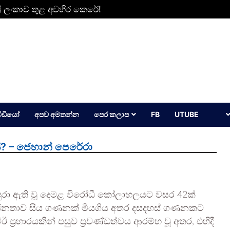
්‍රී ලංකාව තුළ අවහිර කෙරේ!
වීඩියෝ
අපව අමතන්න
පෙර කලාප
FB
UTUBE
යි? – ජෙහාන් පෙරේරා
කාව පුරා ඇති වූ දෙමළ විරෝධී කෝලාහලයට වසර 42ක්
ෙමළ ජනතාව සිය ගණනක් මියගිය අතර දසදහස් ගණනකට
ප්‍රහාරයකින් පසුව ප්‍රචණ්ඩත්වය ආරම්භ වූ අතර, එහිදී