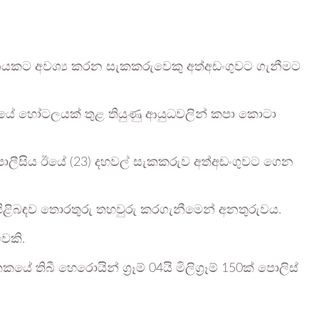
තනයකට අවශ්‍ය කරන සැකකරුවෙකු අත්අඩංගුවට ගැනීමට
ශයේ හෝටලයක් තුළ තියුණු ආයුධවලින් කපා කොටා
පොලීසිය ඊයේ (23) දහවල් සැකකරුව අත්අඩංගුවට ගෙන
පිළිබඳව තොරතුරු තහවුරු කරගැනීමෙන් අනතුරුවය.
වෙකි.
ේ තිබී හෙරොයින් ග්‍රෑම් 04යි මිලිග්‍රෑම් 150ක් පොලිස්