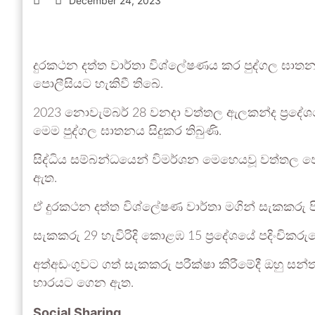
December 24, 2023
දුරකථන දත්ත වාර්තා විශ්ලේෂණය කර පුද්ගල ඝා
පොලීසියට හැකිවී තිබේ.
2023 නොවැම්බර් 28 වනදා වත්තල ඇලකන්ද ප්‍රදේ
මෙම පුද්ගල ඝාතනය සිදුකර තිබුණි.
සිද්ධිය සම්බන්ධයෙන් විමර්ශන මෙහෙයවූ වත්තල 
ඇත.
ඒ දුරකථන දත්ත විශ්ලේෂණ වාර්තා මගින් සැකකරු 
සැකකරු 29 හැවිරිදි කොළඹ 15 ප්‍රදේශයේ පදිංචිකරු
අත්අඩංගුවට ගත් සැකකරු පරීක්ෂා කිරීමේදී ඔහු සන්තකය
භාරයට ගෙන ඇත.
Social Sharing