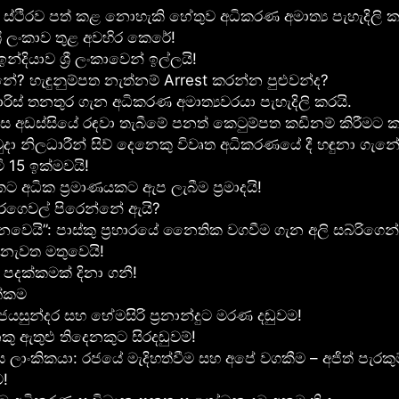
ථිරව පත් කළ නොහැකි හේතුව අධිකරණ අමාත්‍ය පැහැදිලි ක
්‍රී ලංකාව තුළ අවහිර කෙරේ!
ියාව ශ්‍රී ලංකාවෙන් ඉල්ලයි!
? හැඳුනුම්පත නැත්නම් Arrest කරන්න පුළුවන්ද?
ස් තනතුර ගැන අධිකරණ අමාත්‍යවරයා පැහැදිලි කරයි.
 අඩස්සියේ රඳවා තැබීමේ පනත් කෙටුම්පත කඩිනම් කිරීමට කැ
දා නිලධාරීන් සිව් දෙනෙකු විවෘත අධි­ක­ර­ණ­යේ දී හඳුනා ගැනේ
ි 15 ඉක්මවයි!
ට අධික ප්‍රමාණයකට ඇප ලැබීම ප්‍රමාදයි!
ිරගෙවල් පිරෙන්නේ ඇයි?
ි”: පාස්කු ප්‍රහාරයේ නෛතික වගවීම ගැන අලි සබ්රිගෙන් වි
 නැවත මතුවෙයි!
් පදක්කමක් දිනා ගනී!
ත්කම
යසුන්දර සහ හේමසිරි ප්‍රනාන්දුට මරණ දඬුවම!
ු ඇතුළු තිදෙනකුට සිරදඬුවම්!
ය ලාංකිකයා: රජයේ මැදිහත්වීම සහ අපේ වගකීම – අජිත් පැරකු
ට!