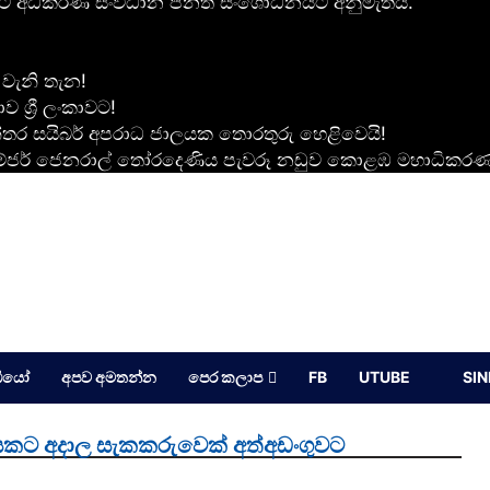
කිරීමට අධිකරණ සංවිධාන පනත සංශෝධනයට අනුමැතිය.
 වැනි තැන!
 ශ්‍රී ලංකාවට!
න්තර සයිබර් අපරාධ ජාලයක තොරතුරු හෙළිවෙයි!
 මේජර් ජෙනරාල් තෝරදෙණිය පැවරූ නඩුව කොළඹ මහාධිකරණ
ඩියෝ
අපව අමතන්න
පෙර කලාප
FB
UTUBE
SI
ියකට අදාල සැකකරුවෙක් අත්අඩංගුවට