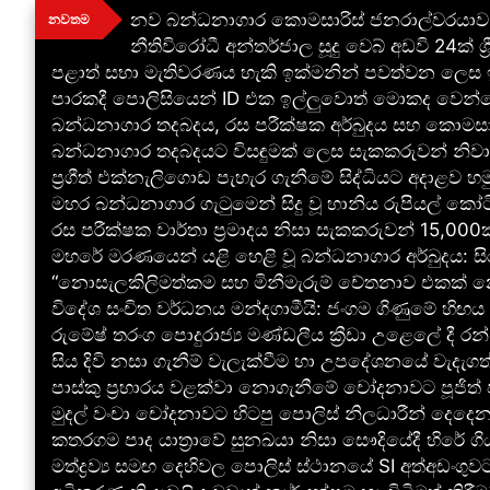
Skip
නව බන්ධනාගාර කොමසාරිස් ජනරාල්වරයාව ස්
නවතම
to
නීතිවිරෝධී අන්තර්ජාල සූදු වෙබ් අඩවි 24ක් ශ
content
පළාත් සභා මැතිවරණය හැකි ඉක්මනින් පවත්වන ලෙස ඉන්ද
පාරකදී පොලිසියෙන් ID එක ඉල්ලුවොත් මොකද වෙන්නේ
බන්ධනාගාර තදබදය, රස පරීක්ෂක අර්බුදය සහ කොමසාරි
බන්ධනාගාර තදබදයට විසඳුමක් ලෙස සැකකරුවන් නිවාස
ප්‍රගීත් එක්නැලිගොඩ පැහැර ගැනීමේ සිද්ධියට අදාළව හමු
මහර බන්ධනාගාර ගැටුමෙන් සිදු වූ හානිය රුපියල් කෝට
රස පරීක්ෂක වාර්තා ප්‍රමාදය නිසා සැකකරුවන් 15,000ක
මහරේ මරණයෙන් යළි හෙළි වූ බන්ධනාගාර අර්බුදය: ස
“නොසැලකිලිමත්කම සහ මිනීමැරුම් චේතනාව එකක් නෙවෙය
විදේශ සංචිත වර්ධනය මන්දගාමීයි: ජංගම ගිණුමේ හිඟය
රුමේෂ් තරංග පොදුරාජ්‍ය මණ්ඩලීය ක්‍රීඩා උළෙලේ දී රන
සිය දිවි නසා ගැනීම් වැලැක්වීම හා උපදේශනයේ වැදැග
පාස්කු ප්‍රහාරය වළක්වා නොගැනීමේ චෝදනාවට පූජිත් ජ
මුදල් වංචා චෝදනාවට හිටපු පොලිස් නිලධාරීන් දෙදෙනක
කතරගම පාද යාත්‍රාවේ සුනඛයා නිසා සෞදියේදී හිරේ ගි
මත්ද්‍රව්‍ය සමඟ දෙහිවල පොලිස් ස්ථානයේ SI අත්අඩංගුව