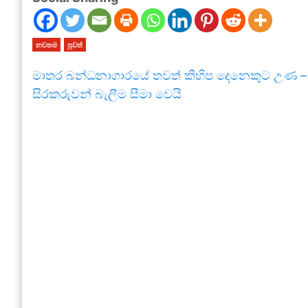
නවතම
පුවත්
මාතර බන්ධනාගාරයේ තවත් කිහිප දෙනෙකුට උණ –
සිරකරුවන් බැලීම සීමා වෙයි