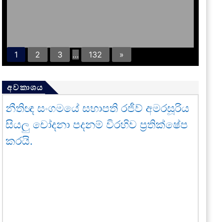
1
2
3
…
132
»
අවකාශය
නීතිඥ සංගමයේ සභාපති රජීව් අමරසූරිය
සියලු චෝදනා පදනම් විරහිව ප්‍රතික්ෂේප
කරයි.