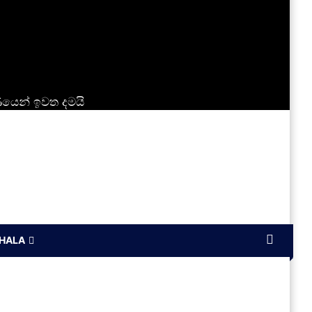
යෙන් ඉවත දමයි
NHALA