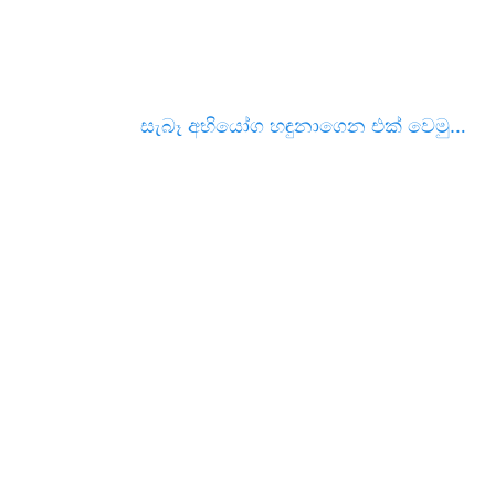
සැබෑ අභියෝග හඳුනාගෙන එක් වෙමු…