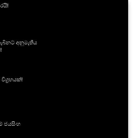
රයි!
බිනට් අනුමැතිය
!
ග්‍රහයක්!
ම් ජයසිංහ