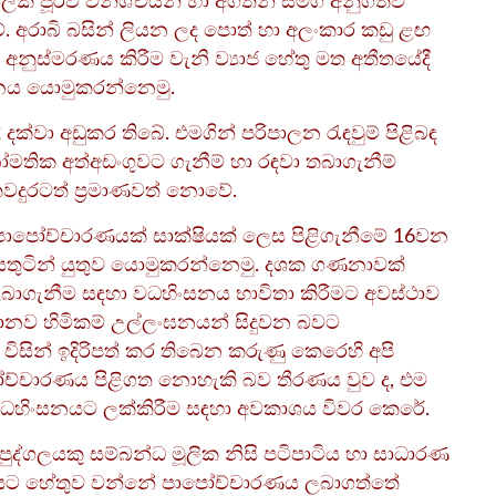
ික පූර්ව විනිශ්චයන් හා අගතීන් සමග අනුගතව
රාබි බසින් ලියන ලද පොත් හා අලංකාර කඩු ළඟ
අනුස්මරණය කිරීම වැනි ව්‍යාජ හේතු මත අතීතයේදී
ානය යොමුකරන්නෙමු.
දක්වා අඩුකර තිබේ. එමගින් පරිපාලන රැඳවුම් පිළිබඳ
මතික අත්අඩංගුවට ගැනීම් හා රඳවා තබාගැනීම්
තවදුරටත් ප්‍රමාණවත් නොවේ.
පාපෝච්චාරණයක් සාක්ෂියක් ලෙස පිළිගැනීමේ 16වන
අසතුටින් යුතුව යොමුකරන්නෙමු. දශක ගණනාවක්
ලබාගැනීම සඳහා වධහිංසනය භාවිතා කිරීමට අවස්ථාව
 මානව හිමිකම් උල්ලංඝනයන් සිදුවන බවට
විසින් ඉදිරිපත් කර තිබෙන කරුණු කෙරෙහි අපි
ෝච්චාරණය පිළිගත නොහැකි බව තීරණය වුව ද, එම
 වධහිංසනයට ලක්කිරීම සඳහා අවකාශය විවර කෙරේ.
්ගලයකු සම්බන්ධ මූලික නිසි පටිපාටිය හා සාධාරණ
 එයට හේතුව වන්නේ පාපෝච්චාරණය ලබාගත්තේ