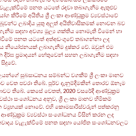
ිපාලනමය රඳවා තබාගැනීම අභියෝගයට ලක්කිරීමේ
ය වැළැක්වීමේ පනත යටතේ රඳවා තබාගැනීම ඇතුළුව
රීමේ අයිතිය ශ්‍රී ලංකා ආණ්ඩුක්‍රම ව්‍යවස්ථාවේ
ූවන්ට ලබාදිය යුතු අලුත් අයිතිවාසිකමක් නොවන බව
ගැනීම සඳහා අවශ්‍ය මූල්‍ය ශක්තිය නොමැති වීමෙන් හා
ළැක්වීමේ පනත යටතේ අත්අඩංගුවේ තබාගන්නා ලද
ය නියෝජනයක් ලබාගැනීම දුෂ්කර වේ. ඔවුන් එම
දීර්ඝ ප්‍රමාදයන් හේතුවෙන් සහන ලබාගැනීම සඳහා
ිදුවේ.
ගලයන්ගේ සුබසාධනය සම්බන්ධ වගකීම් ශ්‍රී ලංකා මානව
ව වෙත පවරා තිබේ. පූර්ව දැනුම්දීමකින් තොරව ඕනෑම
ාවට තිබේ. කෙසේ වෙතත්, 2020 වසරේදී ආණ්ඩුක්‍රම
වස්ථා සංශෝධනය අනුව, ශ්‍රී ලංකා මානව හිමිකම්
 ව්‍යූහයක් නොවේ. එහි කොමසාරිස්වරුන් පත්කරනු
ණ්ඩුක්‍රම ව්‍යවස්ථා සංශෝධනය විසින් කරන ලද
්‍රස්තවාදය වැළැක්වීමේ පනත සඳහා යෝජිත සංශෝධනවලට