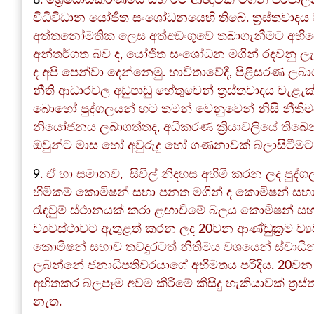
8
. ශ්‍රේෂ්ඨාධිකරණයේ සහ රිට් ආඥාවක් මගින් පර
විධිවිධාන යෝජිත සංශෝධනයෙහි තිබේ. ත්‍රස්තවාද
අත්තනෝමතික ලෙස අත්අඩංගුවේ තබාගැනීමට අභියෝග කි
අන්තර්ගත බව ද, යෝජිත සංශෝධන මගින් රඳවනු ලැබ
ද අපි පෙන්වා දෙන්නෙමු. භාවිතාවේදී, පිළිසරණ ලබා
නීති ආධාරවල අඩුපාඩු හේතුවෙන් ත්‍රස්තවාදය වැ
බොහෝ පුද්ගලයන් හට තමන් වෙනුවෙන් නිසි නීතිම
නියෝජනය ලබාගත්තද, අධිකරණ ක්‍රියාවලියේ තිබෙන 
ඔවුන්ට මාස හෝ අවුරුදු හෝ ගණනාවක් බලාසිටීමට ස
9
. ඒ හා සමානව, සිවිල් නිදහස අහිමි කරන ලද පුද්
හිමිකම් කොමිෂන් සභා පනත මගින් ද කොමිෂන් සභා
රැඳවුම් ස්ථානයක් කරා ළඟාවීමේ බලය කොමිෂන් සභ
ව්‍යවස්ථාවට ඇතුළත් කරන ලද 20වන ආණ්ඩුක්‍රම ව්‍ය
කොමිෂන් සභාව තවදුරටත් නීතිමය වශයෙන් ස්වාධීන
ලබන්නේ ජනාධිපතිවරයාගේ අභිමතය පරිදිය. 20වන ආ
අහිතකර බලපෑම අවම කිරීමේ කිසිදු හැකියාවක් ත
නැත.