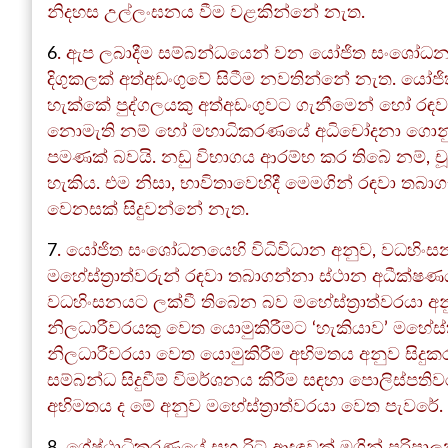
නිදහස උල්ලංඝනය වීම වළකින්නේ නැත.
6
. ඇප ලබාදීම සම්බන්ධයෙන් වන යෝජිත සංශෝධන ම
දිගුකලක් අත්අඩංගුවේ සිටීම නවතින්නේ නැත. යෝජි
හැක්කේ පුද්ගලයකු අත්අඩංගුවට ගැනීමෙන් හෝ රඳව
නොමැති නම් හෝ මහාධිකරණයේ අධිචෝදනා ගොනු
පමණක් බවයි. නඩු විභාගය ආරම්භ කර තිබේ නම්, 
හැකිය. එම නිසා, භාවිතාවෙහිදී මෙමගින් රඳවා තබ
වෙනසක් සිදුවන්නේ නැත.
7
. යෝජිත සංශෝධනයෙහි විධිවිධාන අනුව, වධහිං
මහේස්ත්‍රාත්වරුන් රඳවා තබාගන්නා ස්ථාන අධීක්ෂණ
වධහිංසනයට ලක්වී තිබෙන බව මහේස්ත්‍රාත්වරයා අ
නිලධාරීවරයකු වෙත යොමුකිරීමට ‘හැකියාව’ මහේස්ත
නිලධාරීවරයා වෙත යොමුකිරීම අභිමතය අනුව සිදු
සම්බන්ධ සිදුවීම් විමර්ශනය කිරීම සඳහා පොලිස්ප
අභිමතය ද මේ අනුව මහේස්ත්‍රාත්වරයා වෙත පැවරේ.