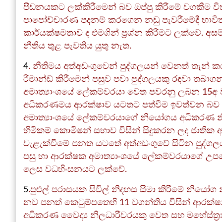
පීඩනයකට ලක්කිරීමෙන් බව ඔප්පු කිරීමේ වගකීම විත
පාපෝච්චාරණ පදනම් කරගෙන නඩු පැවරීමේදී භාවිතා වි
කාර්යක්ෂමතාව ද එමගින් ප්‍රශ්න කිරීමට ලක්වේ. අ
නීතිය තුළ පැවතිය යුතු නැත.
4
. නීතිමය අත්අඩංගුවෙන් පුද්ගලයන් වෙනත් තැන
රිමාන්ඩ් කිරීමෙන් පසුව පවා පුද්ගලයකු රඳවා තබ
අමාත්‍යාංශයේ ලේකම්වරයා වෙත පවරනු ලබන 15අ 
අධිකරණමය ආරක්ෂාව යටතට පත්වීම ඉවත්වන බව අ
අමාත්‍යාංශයේ ලේකම්වරයාගේ නියෝගය අධිකරණ න
හිමිකම් කොමිෂන් සභාව විසින් සිදුකරන ලද ජාතික අධ්
වැළැක්වීමේ පනත යටතේ අත්අඩංගුවේ සිටින පුද්ග
පසු හා ආරක්ෂක අමාත්‍යාංශයේ ලේකම්වරයාගේ උපදෙස
ලෙස වධහිංසනයට ලක්වේ.
5
.පුළුල් පරාසයක සිවිල් නිදහස සීමා කිරීමේ නි
නව පනත් කෙටුම්පතෙහි 11 වගන්තිය විසින් ආරක්ෂා
අධිකරණ වෛද්‍ය නිලධාරීවරයකු වෙත සහ මහේස්ත්‍රාත්