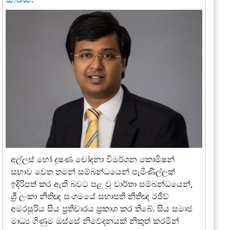
අල්ලස් හෝ දූෂණ චෝදනා විමර්ශන කොමිෂන්
සභාව වෙත තමන් සම්බන්ධයෙන් පැමිණිල්ලක්
ඉදිරිපත් කර ඇති බවට පළ වූ වාර්තා සම්බන්ධයෙන්,
ශ්‍රී ලංකා නීතිඥ සංගමයේ සභාපති නීතිඥ රජීව්
අමරසූරිය සිය ප්‍රතිචාරය ප්‍රකාශ කර තිබේ. සිය සමාජ
මාධ්‍ය ගිණුම ඔස්සේ නිවේදනයක් නිකුත් කරමින්