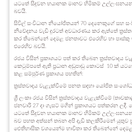
යටතේ සිදුවන භයානක මානව හිමිකම් උල්ලංඝනයන් ස
බවයි.
සිවිල් සංවිධාන නියෝජිතයන් 70 දෙනෙකුගේ සහ සංව
නිවේදනය වැඩි දුරටත් අවධාරණය කර ඇත්තේ ත්‍රස
කර තිබෙන්නේ දෙමළ ජනතාවට එරෙහිව හා පාස්කු ඉරු ද
එරෙහිව බවයි.
රජය විසින් ප්‍රකාශයට පත් කර තිබෙන ත්‍රස්තවාද
කෙටුම්පතේ ඇති ප්‍රධාන අඩුපාඩු කොටස් 10 ක් යටත
කළ සම්පුර්ණ ප්‍රකාශය පහතින්:
ත්‍රස්තවාදය වැළැක්වීමේ පනත සඳහා යෝජිත සංශෝධන 
ශ්‍රී ලංකා රජය විසින් ත්‍රස්තවාදය වැළැක්වීමේ (ත
ජනවාරි 27 දා ගැසට් මගින් ප්‍රකාශයට පත්කරන ලදී
යටතේ සිදුවන භයානක මානව හිමිකම් උල්ලංඝනයන් ස
බව පහත අත්සන් තබන අපි දැඩි කලකිරීමෙන් යුතුව ප
ඓතිහාසික වශයෙන්ම භාවිතා කර තිබෙන්නේ දෙමළ ජන