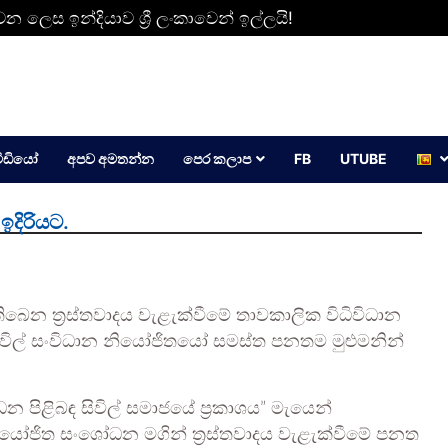
 ලෙස ඉන්දියාව ශ්‍රී ලංකාවෙන් ඉල්ලයි!
වීඩියෝ
අපව අමතන්න
පෙර කලාප
FB
UTUBE
ඉදිරියට.
ර තිබෙන ත්‍රස්තවාදය වැළැක්වීමේ තාවකාලික විධිවිධාන
ිල් සංවිධාන නියෝජිතයෝ සමස්ත පනතම මුළුමනින්
 පිළිබඳ සිවිල් සමාජයේ ප්‍රකාශය” මැයෙන්
 යෝජිත සංශෝධන මගින් ත්‍රස්තවාදය වැළැක්වීමේ පනත