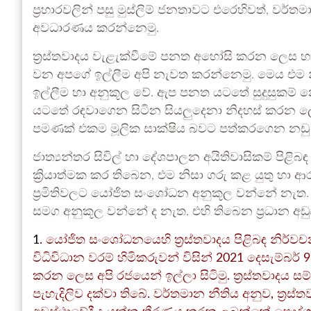
ප්‍රහාරවලින් පසු මුස්ලිම් ජනතාවට එරෙහිවත්, වර්ත
අවධාරණය කරන්නෙමු.
ත්‍රස්තවාදය වැළැක්වීමේ පනත අහෝසි කරන ලෙස හා 
වන අපගේ ඉල්ලීම අපි නැවත කරන්නෙමු. මෙය එම නී
ඉල්ලීම හා අනුකූල වේ. ඇප පනත යටතේ සුදුසුකම් න
යටතේ රඳවාගෙන සිටින සියලුදෙනා නිදහස් කරන ලෙ
පමණක් එකම මූලික සාක්ෂිය බවට පත්කරගෙන නඩු පැව
ජාත්‍යන්තර සිවිල් හා දේශපාලන අයිතිවාසිකම් පිළිබඳ සම්ම
ක්‍රියාත්මක කර තිබෙන, එම නිසා ගරු කළ යුතු හා ආ
ප්‍රමිතිවලට යෝජිත සංශෝධන අනුකූල වන්නේ නැත. එය
සමග අනුකූල වන්නේ ද නැත. එහි තිබෙන ප්‍රධාන අඩ
1
. යෝජිත සංශෝධනයෙහි ත්‍රස්තවාදය පිළිබඳ නිර්ව
විධිවිධාන වරම් හිමිකරුවන් විසින් 2021 දෙසැම්බර්
කරන ලෙස අපි රජයෙන් ඉල්ලා සිටිමු. ත්‍රස්තවාදය ස
පැහැදිලිව දක්වා තිබේ. වර්තමාන නීතිය අනුව, ත්‍