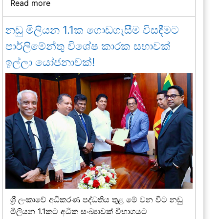
Read more
නඩු මිලියන 1.1ක ගොඩගැසීම විසඳීමට
පාර්ලිමේන්තු විශේෂ කාරක සභාවක්
ඉල්ලා යෝජනාවක්!
ශ්‍රී ලංකාවේ අධිකරණ පද්ධතිය තුළ මේ වන විට නඩු
මිලියන 1.1කට අධික සංඛ්‍යාවක් විභාගයට