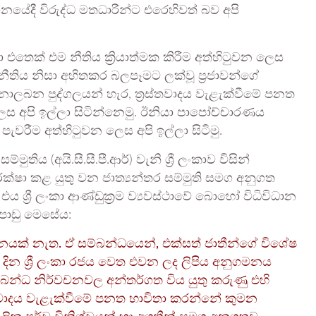
මානයේදී විරුද්ධ මතධාරීන්ට එරෙහිවත් බව අපි
එතෙක් එම නීතිය ක්‍රියාත්මක කිරීම අත්හිටුවන ලෙස
තිය නිසා අහිතකර බලපෑමට ලක්වූ ප්‍රජාවන්ගේ
ොලබන පුද්ගලයන් හැර, ත්‍රස්තවාදය වැළැක්වීමේ පනත
ස අපි ඉල්ලා සිටින්නෙමු. ඊනියා පාපෝච්චාරණය
රීම අත්හිටුවන ලෙස අපි ඉල්ලා සිටිමු.
ුතිය (අයි.සී.සී.පී.ආර්) වැනි ශ්‍රී ලංකාව විසින්
රක්ෂා කළ යුතු වන ජාත්‍යන්තර සම්මුති සමග අනුගත
 ශ්‍රී ලංකා ආණ්ඩුක්‍රම ව්‍යවස්ථාවේ බොහෝ විධිවිධාන
ුපාඩු මෙසේය:
චනයක් නැත. ඒ සම්බන්ධයෙන්, එක්සත් ජාතීන්ගේ විශේෂ
 9 දින ශ්‍රී ලංකා රජය වෙත එවන ලද ලිපිය අනුගමනය
ම්බන්ධ නිර්වචනවල අන්තර්ගත විය යුතු කරුණු එහි
රස්තවාදය වැළැක්වීමේ පනත භාවිතා කරන්නේ කුමන