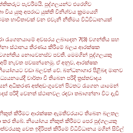
්තිකරුට පැවරීමයි. පුද්ගලයන්ට එරෙහිව
ය යුතු අපරාධ යුක්ති විනිශ්චය ක්‍රමයෙහි
සම්මත භාවිතාවක් වන එවැනි නීතිමය විධිවිධානයක්
් කරා රැගෙනයාමේ අවසරය ලබාදෙන 7(3) වගන්තිය සහ
ාගන්නා ස්ථානය තීරණය කිරීමේ බලය ආරක්ෂක
වගන්තිය නොවෙනස්ව පවතී. මෙමගින් පුද්ගලයකු
පි නැවත පවසන්නෙමු. ඒ අනුව, ආරක්ෂක
ියෝගයට වඩා බලවත් වේ. බන්ධනාගාර පිළිබඳ මානව
‍යයනයේදී වාර්තා වී තිබෙන පරිදි ත්‍රස්තවාදය
ලයන් අධිකරණ අත්අඩංගුවෙන් පිටතට රැගෙන යාමෙන්
් පරිදි වෙනත් ස්ථානවල රඳවා තබාගන්නා විට දැඩි
යෝග නිකුත් කිරීමට ආරක්ෂක ඇමතිවරයාට තිබෙන බලතල
 කර තිබේ. නියෝගය නිකුත් කිරීමට පෙර පුද්ගලයකු
වරයකු වෙත ඉදිරිපත් කිරීමේ විධිවිධානය මගින් සිවිල්