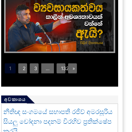
1
2
3
…
132
»
අවකාශය
නීතිඥ සංගමයේ සභාපති රජීව් අමරසූරිය
සියලු චෝදනා පදනම් විරහිව ප්‍රතික්ෂේප
කරයි.