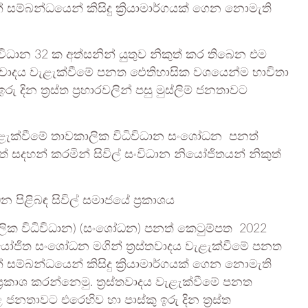
ම්බන්ධයෙන් කිසිදු ක්‍රියාමාර්ගයක් ගෙන නොමැති
ිධාන 32 ක අත්සනින් යුතුව නිකුත් කර තිබෙන එම
්තවාදය වැළැක්වීමේ පනත ඓතිහාසික වශයෙන්ම භාවිතා
ින ත්‍රස්ත ප්‍රහාරවලින් පසු මුස්ලිම් ජනතාවට
ය වැළැක්වීමේ තාවකාලික විධිවිධාන සංශෝධන පනත්
ේ සදහන් කරමින් සිවිල් සංවිධාන නියෝජිතයන් නිකුත්
පිළිබඳ සිවිල් සමාජයේ ප්‍රකාශය
ාවකාලික විධිවිධාන) (සංශෝධන) පනත් කෙටුම්පත 2022
. යෝජිත සංශෝධන මගින් ත්‍රස්තවාදය වැළැක්වීමේ පනත
ම්බන්ධයෙන් කිසිදු ක්‍රියාමාර්ගයක් ගෙන නොමැති
්‍රකාශ කරන්නෙමු. ත්‍රස්තවාදය වැළැක්වීමේ පනත
තාවට එරෙහිව හා පාස්කු ඉරු දින ත්‍රස්ත