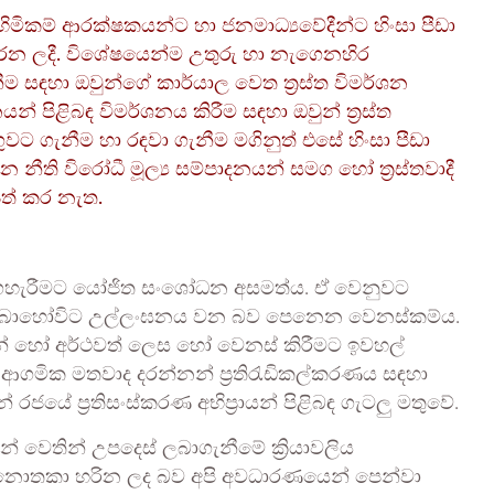
 හිමිකම් ආරක්ෂකයන්ට හා ජනමාධ්‍යවේදීන්ට හිංසා පීඩා
 කරන ලදී. විශේෂයෙන්ම උතුරු හා නැගෙනහිර
නීම සඳහා ඔවුන්ගේ කාර්යාල වෙත ත්‍රස්ත විමර්ශන
න් පිළිබඳ විමර්ශනය කිරීම සඳහා ඔවුන් ත්‍රස්ත
වට ගැනීම හා රඳවා ගැනීම මගිනුත් එසේ හිංසා පීඩා
ාන නීති විරෝධී මූල්‍ය සම්පාදනයන් සමග හෝ ත්‍රස්තවාදී
ිපත් කර නැත.
ු මගහැරීමට යෝජිත සංශෝධන අසමත්ය. ඒ වෙනුවට
 බොහෝවිට උල්ලංඝනය වන බව පෙනෙන වෙනස්කම්ය.
ින් හෝ අර්ථවත් ලෙස හෝ වෙනස් කිරීමට ඉවහල්
ආගමික මතවාද දරන්නන් ප්‍රතිරැඩිකල්කරණය සඳහා
් රජයේ ප්‍රතිසංස්කරණ අභිප්‍රායන් පිළිබඳ ගැටලු මතුවේ.
ුවන් වෙතින් උපදෙස් ලබාගැනීමේ ක්‍රියාවලිය
් නොතකා හරින ලද බව අපි අවධාරණයෙන් පෙන්වා