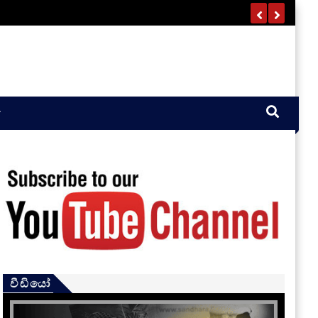
වීඩියෝ