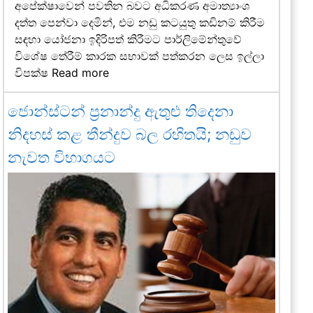
අපේක්ෂාවෙන් පවතින බවට අධිකරණ අමාත්‍යාංශ
දත්ත පෙන්වා දෙමින්, එම නඩු කටයුතු කඩිනම් කිරීම
සඳහා යෝජනා ඉදිරිපත් කිරීමට පාර්ලිමේන්තුවේ
විශේෂ තේරීම් කාරක සභාවක් පත්කරන ලෙස ඉල්ලා
විපක්ෂ
Read more
ජොන්ස්ටන් ප්‍රනාන්දු ඇතුළු තිදෙනා
නිදහස් කළ තීන්දුව බල රහිතයි; නඩුව
නැවත විභාගයට