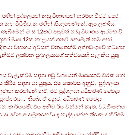
ගින් පුද්ගලයන් නඩු විභාගයන් ආරම්භ වීමට පෙර
ත නව විධිවිධාන මගින් කියැවෙන්නේ, ඇප ලබාදිය
ාතැබීමෙන් මාස 12කට පසුවත් නඩු විභාගය ආරම්භ වී
කර මාස 12ක කාලයක් ගතවී නොමැති නම් හෝ
චූදිතයා විභාගය අවසන් වනතෙක්ම අත්අඩංගුවේ තබාගත
ාගැනීමට ලක්වන පුද්ගලයාගේ තත්වයෙහි සැලකිය යුතු
සනය වැළැක්වීම සඳහා අඩු වශයෙන් මාසයකට වරක් හෝ
ය කිරීම සඳහා යා යුතුය. එම කොටස අනුව, පුද්ගලයා
නුමාන කරන්නේ නම්, එම පුද්ගලයා අධිකරණ වෛද්‍ය
්‍රාත්වරයාට තිබේ. ඒ අනුව, අධිකරණ වෛද්‍ය
කරන කාර්යයකි. එය අනිවාර්ය වන්නේ නැත. වධහිංසනය
තිවරයා වෙත යොමුකරනවා ද නැද්ද යන්න තීරණය කිරීමේ