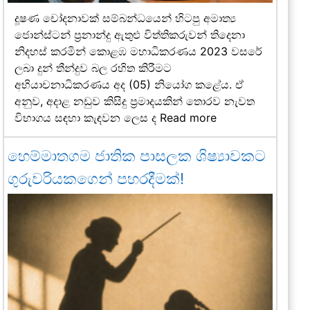
දූෂණ චෝදනාවක් සම්බන්ධයෙන් හිටපු අමාත්‍ය
ජොන්ස්ටන් ප්‍රනාන්දු ඇතුළු විත්තිකරුවන් තිදෙනා
නිදහස් කරමින් කොළඹ මහාධිකරණය 2023 වසරේ
ලබා දුන් තීන්දුව බල රහිත කිරීමට
අභියාචනාධිකරණය අද (05) නියෝග කළේය. ඒ
අනුව, අදාළ නඩුව කිසිදු ප්‍රමාදයකින් තොරව නැවත
විභාගය සඳහා කැඳවන ලෙස ද
Read more
හෙම්මාතගම ජාතික පාසලක ශිෂ්‍යාවකට
ගුරුවරියකගෙන් පහරදීමක්!