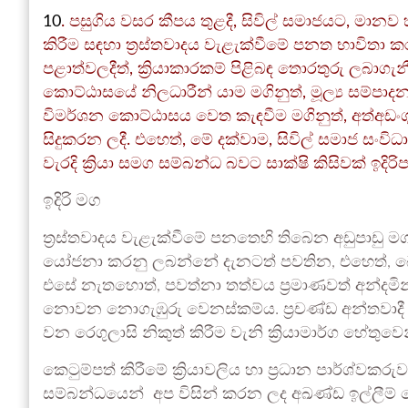
10
. පසුගිය වසර කීපය තුළදී, සිවිල් සමාජයට, මානව
කිරීම සඳහා ත්‍රස්තවාදය වැළැක්වීමේ පනත භාවිතා
පළාත්වලදීත්, ක්‍රියාකාරකම් පිළිබඳ තොරතුරු ලබාගැ
කොට්ඨාසයේ නිලධාරීන් යාම මගිනුත්, මූල්‍ය සම්පාදනය
විමර්ශන කොට්ඨාසය වෙත කැඳවීම මගිනුත්, අත්අඩංගු
සිදුකරන ලදී. එහෙත්, මේ දක්වාම, සිවිල් සමාජ සංවිධ
වැරදි ක්‍රියා සමග සම්බන්ධ බවට සාක්ෂි කිසිවක් ඉදිර
ඉදිරි මග
ත්‍රස්තවාදය වැළැක්වීමේ පනතෙහි තිබෙන අඩුපාඩ
යෝජනා කරනු ලබන්නේ දැනටත් පවතින, එහෙත්,
එසේ නැතහොත්, පවත්නා තත්වය ප්‍රමාණවත් අන්දම
නොවන නොගැඹුරු වෙනස්කම්ය. ප්‍රචණ්ඩ අන්තවාදී 
වන රෙගුලාසි නිකුත් කිරීම වැනි ක්‍රියාමාර්ග හේතුවෙන
කෙටුම්පත් කිරීමේ ක්‍රියාවලිය හා ප්‍රධාන පාර්ශ්වකර
සම්බන්ධයෙන් අප විසින් කරන ලද අඛණ්ඩ ඉල්ලීම