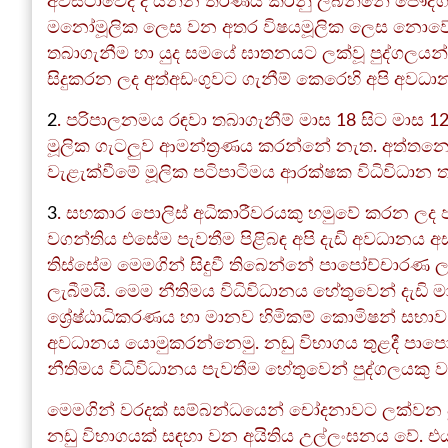
අවස්ථාවේදී ද යන්න තීරණය කරනු ලබන්නේ පෞද්ගල
මනෝමූලික ලෙස වන අතර විෂයමූලික ලෙස නොවේ. අ
තබාගැනීම හා යුද සමයේ ඝාතනයට ලක්වූ පුද්ගලයන් 
සිදුකරන ලද අත්අඩංගුවට ගැනීම් කෙරෙහි අපි අවධ
2
. පරිපාලනමය රඳවා තබාගැනීම් මාස 18 සිට මාස 12 
මූලික ගැටලුව ආමන්ත්‍රණය කරන්නේ නැත. අත්තනෝ
වැළැක්වීමේ මූලික පටිපාටිමය ආරක්ෂක විධිවිධාන 
3
. සහකාර පොලිස් අධිකාරීවරයකු හමුවේ කරන ලද 
වගන්තිය එසේම පැවතීම පිළිබඳ අපි දැඩි අවධානය 
තිස්සේම මෙමගින් සිදුවී තිබෙන්නේ පාපෝච්චාරණ 
ලැබීමයි. මෙම නීතිමය විධිවිධානය හේතුවෙන් දැඩි
ශ්‍රේෂ්ඨාධිකරණය හා මානව හිමිකම් කොමිෂන් සභාව 
අවධානය යොමුකරන්නෙමු. නඩු විභාගය තුළදී පාප
නීතිමය විධිවිධානය පැවතීම හේතුවෙන් පුද්ගලයකු
මෙමගින් වරදක් සම්බන්ධයෙන් චෝදනාවට ලක්වන පුද
නඩු විභාගයක් සඳහා වන අයිතිය උල්ලංඝනය වේ.