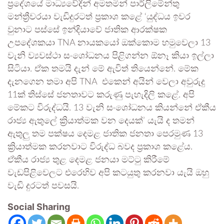
ප්‍රදේශයේ මාධ්‍යවේදීන් අමතමින් පාර්ලිමේන්තු
මන්ත්‍රීවරයා වැඩිදුරටත් ප්‍රකාශ කළේ ‘යුද්ධය ඉවර
වුනාට පස්සේ ඉන්දියාවේ ජාතික ආරක්ෂක
උපදේශකයා TNA නායකයෝ ඔක්කොම හමුවෙලා 13
වැනි ව්‍යවස්ථා සංශෝධනය පිළිගන්න ඕනෑ කියා ඉල්ලා
සිටියා. ඒක තමයි දැන් මේ ඇවිත් තියෙන්නේ. මේක
දැනගෙන තමා අපි TNA එකෙන් අයින් වෙලා අවුරුදු
11ක් තිස්සේ ජනතාවට කරුණු පැහැදිලි කළේ. අපි
මේකට විරුද්ධයි. 13 වැනි සංශෝධනය කියන්නේ ඒකීය
රාජ්‍ය ඇතුලේ ක්‍රියාත්මක වන දෙයක්’ යැයි ද තමන්
ඇතුලු තම පක්ෂය දෙමළ ජාතික ජනතා පෙරමුණ 13
ක්‍රියාත්මක කරනවාට විරුද්ධ බවද ප්‍රකාශ කළේය.
ඒකීය රාජ්‍ය තුළ දෙමළ ජනයා මට්ටු කිරීමේ
වැඩපිළිවෙලට එරෙහිව අපි කටයුතු කරනවා යැයි ඔහු
වැඩි දුරටත් පවසයි.
Social Sharing