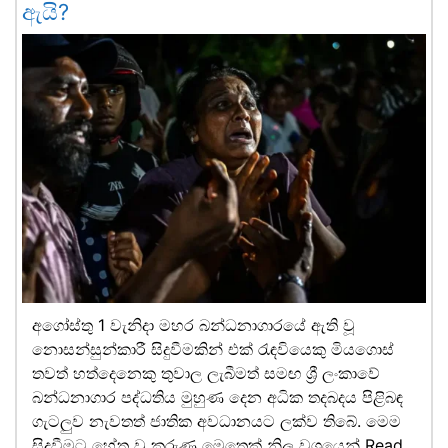
ඇයි?
අගෝස්තු 1 වැනිදා මහර බන්ධනාගාරයේ ඇති වූ
නොසන්සුන්කාරී සිදුවීමකින් එක් රැඳවියෙකු මියගොස්
තවත් හත්දෙනෙකු තුවාල ලැබීමත් සමඟ ශ්‍රී ලංකාවේ
බන්ධනාගාර පද්ධතිය මුහුණ දෙන අධික තදබදය පිළිබඳ
ගැටලුව නැවතත් ජාතික අවධානයට ලක්ව තිබේ. මෙම
සිදුවීමට හේතු වූ කරුණු මෙතෙක් නිල වශයෙන්
Read