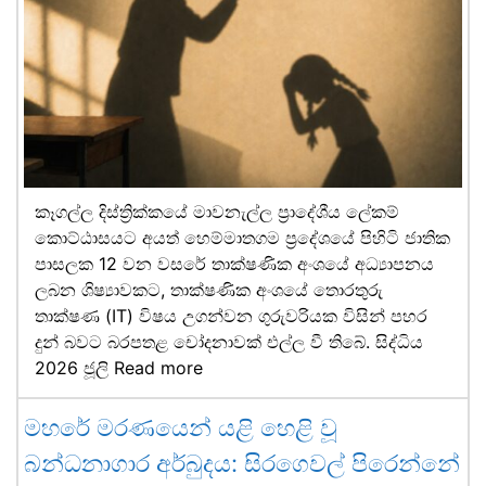
කෑගල්ල දිස්ත්‍රික්කයේ මාවනැල්ල ප්‍රාදේශීය ලේකම්
කොට්ඨාසයට අයත් හෙම්මාතගම ප්‍රදේශයේ පිහිටි ජාතික
පාසලක 12 වන වසරේ තාක්ෂණික අංශයේ අධ්‍යාපනය
ලබන ශිෂ්‍යාවකට, තාක්ෂණික අංශයේ තොරතුරු
තාක්ෂණ (IT) විෂය උගන්වන ගුරුවරියක විසින් පහර
දුන් බවට බරපතළ චෝදනාවක් එල්ල වී තිබේ. සිද්ධිය
2026 ජූලි
Read more
මහරේ මරණයෙන් යළි හෙළි වූ
බන්ධනාගාර අර්බුදය: සිරගෙවල් පිරෙන්නේ