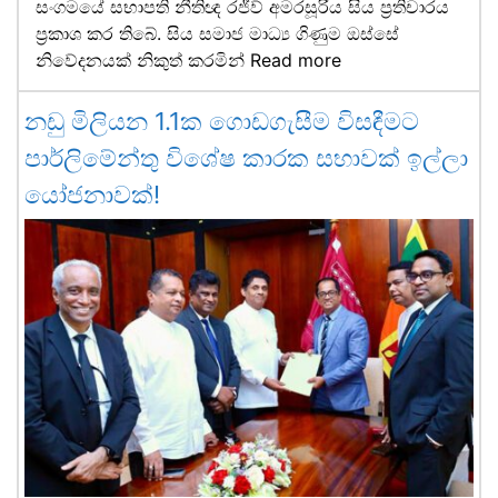
සංගමයේ සභාපති නීතිඥ රජීව් අමරසූරිය සිය ප්‍රතිචාරය
ප්‍රකාශ කර තිබේ. සිය සමාජ මාධ්‍ය ගිණුම ඔස්සේ
නිවේදනයක් නිකුත් කරමින්
Read more
නඩු මිලියන 1.1ක ගොඩගැසීම විසඳීමට
පාර්ලිමේන්තු විශේෂ කාරක සභාවක් ඉල්ලා
යෝජනාවක්!