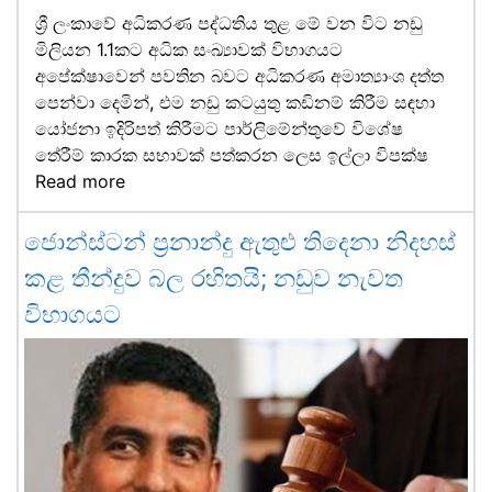
ශ්‍රී ලංකාවේ අධිකරණ පද්ධතිය තුළ මේ වන විට නඩු
මිලියන 1.1කට අධික සංඛ්‍යාවක් විභාගයට
අපේක්ෂාවෙන් පවතින බවට අධිකරණ අමාත්‍යාංශ දත්ත
පෙන්වා දෙමින්, එම නඩු කටයුතු කඩිනම් කිරීම සඳහා
යෝජනා ඉදිරිපත් කිරීමට පාර්ලිමේන්තුවේ විශේෂ
තේරීම් කාරක සභාවක් පත්කරන ලෙස ඉල්ලා විපක්ෂ
Read more
ජොන්ස්ටන් ප්‍රනාන්දු ඇතුළු තිදෙනා නිදහස්
කළ තීන්දුව බල රහිතයි; නඩුව නැවත
විභාගයට