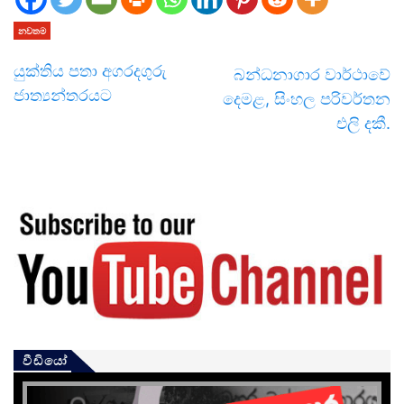
නවතම
යුක්තිය පතා අගරදගුරු
බන්ධනාගාර වාර්ථාවේ
ජාත්‍යන්තරයට
දෙමළ, සිංහල පරිවර්තන
එලි දකී.
වීඩියෝ