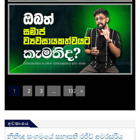
1
2
3
…
132
»
අවකාශය
නීතිඥ සංගමයේ සභාපති රජීව් අමරසූරිය