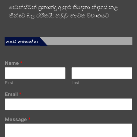
ජොන්ස්ටන් ප්‍රනාන්දු ඇතුළු තිදෙනා නිදහස් කළ
තීන්දුව බල රහිතයි; නඩුව නැවත විභාගයට
අපව අමතන්න
Name
*
First
Last
Email
*
Message
*