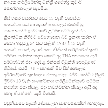
නායක පාර්ලිමේන්තු මන්ත්‍රී ගජේන්ද්‍ර කුමාර්
පොන්නම්බලම් පැවසීය.
තිස් හතර වසරකට පෙර 13 වැනි ව්‍යවස්ථා
සංශෝධනයට හා පළාත් සභාවලට එරෙහි වූ
නායකයන්ම ඉන්දියාවේ උවමනාවට දැන් එය
ක්‍රියාත්මක කිරීමට වෙහෙසෙන බව ප්‍රකාශ කරන ඒ
මහතා ‘අවුරුදු 34 කට කලින් 1987 දී 13 වැනි
සංශෝධනයත්, පළාත් සභා නීතියත් පාර්ලිමේන්තුවේ
සම්මත කරන්න හදන කොට අද TNA නායකයා ආර්.
සම්බන්ධන් එදා දෙමළ එක්සත් විමුක්ති පෙරමුණේ
හිටියේ. එයයි TULF සභාපති සිව සිත්තම්පලම්,
අමිර්තලිංගම් තුන්දෙනා එකතුවෙලා රජිව් ගාන්ධිට ලියුම්
ලිව්වා 13 වැනි සංශෝධනය පාර්ලිමේන්තුවේ සම්මත
කරන්න එපා කියල. එදා නවත්වන්න කියලා ඇයි අද
ඕනෑ කියන්නේ’ යැයි විමසයි.
වවුනියාවේ පැවති දේශපාලන සාකච්ජාවකින් අනතුරුව