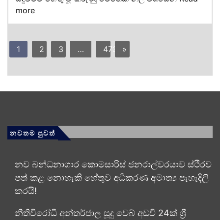
more
1
2
3
…
473
»
නවතම පුවත්
නව බන්ධනාගාර කොමසාරිස් ජනරාල්වරයාව ස්ථිරව
පත් කළ නොහැකි හේතුව අධිකරණ අමාත්‍ය පැහැදිලි
කරයි!
නීතිවිරෝධී අන්තර්ජාල සූදු වෙබ් අඩවි 24ක් ශ්‍රී