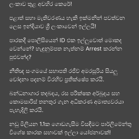
ලංකාව තුළ අවහිර කෙරේ!
පළාත් සභා මැතිවරණය හැකි ඉක්මනින් පවත්වන
ලෙස ඉන්දියාව ශ්‍රී ලංකාවෙන් ඉල්ලයි!
පාරකදී පොලිසියෙන් ID එක ඉල්ලුවොත් මොකද
වෙන්නේ? හැඳුනුම්පත නැත්නම් Arrest කරන්න
පුළුවන්ද?
නීතිඥ සංගමයේ සභාපති රජීව් අමරසූරිය සියලු
චෝදනා පදනම් විරහිව ප්‍රතික්ෂේප කරයි.
බන්ධනාගාර තදබදය, රස පරීක්ෂක අර්බුදය සහ
කොමසාරිස් තනතුර ගැන අධිකරණ අමාත්‍යවරයා
පැහැදිලි කරයි.
නඩු මිලියන 1.1ක ගොඩගැසීම විසඳීමට පාර්ලිමේන්තු
විශේෂ කාරක සභාවක් ඉල්ලා යෝජනාවක්!