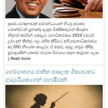
දූෂණ චෝදනාවක් සම්බන්ධයෙන් හිටපු අමාත්‍ය
ජොන්ස්ටන් ප්‍රනාන්දු ඇතුළු විත්තිකරුවන් තිදෙනා
නිදහස් කරමින් කොළඹ මහාධිකරණය 2023 වසරේ
ලබා දුන් තීන්දුව බල රහිත කිරීමට අභියාචනාධිකරණය
අද (05) නියෝග කළේය. ඒ අනුව, අදාළ නඩුව කිසිදු
ප්‍රමාදයකින් තොරව නැවත විභාගය සඳහා කැඳවන ලෙස
ද
Read more
හෙම්මාතගම ජාතික පාසලක ශිෂ්‍යාවකට
ගුරුවරියකගෙන් පහරදීමක්!