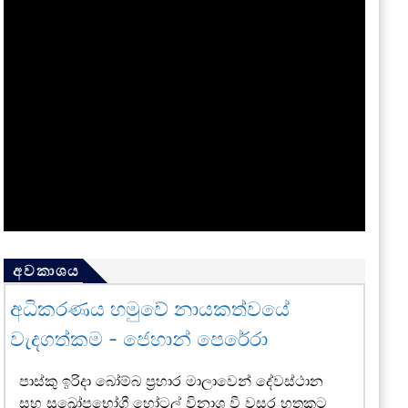
අවකාශය
අධිකරණය හමුවේ නායකත්වයේ
වැදගත්කම - ජෙහාන් පෙරේරා
පාස්කු ඉරිදා බෝම්බ ප්‍රහාර මාලාවෙන් දේවස්ථාන
සහ සුඛෝපභෝගී හෝටල් විනාශ වී වසර හතකට