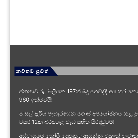
නවතම පුවත්
ජනතාව රු. බිලියන 197ක් බදු ගෙවද්දී අය කර නොග
960 ඉක්මවයි!
පාසල් දැරිය පැහැරගෙන ගොස් අපයෝජනය කළ පු
වසර 12ක බරපතළ වැඩ සහිත සිරදඬුවම්!
අස්වැසුමේ කෝටි දෙකකට ආසන්න මුදලක් වංචාක