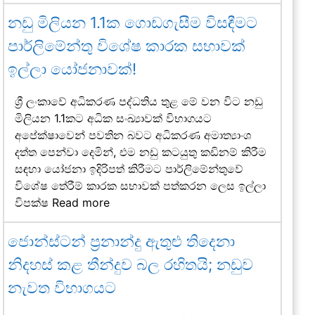
නඩු මිලියන 1.1ක ගොඩගැසීම විසඳීමට
පාර්ලිමේන්තු විශේෂ කාරක සභාවක්
ඉල්ලා යෝජනාවක්!
ශ්‍රී ලංකාවේ අධිකරණ පද්ධතිය තුළ මේ වන විට නඩු
මිලියන 1.1කට අධික සංඛ්‍යාවක් විභාගයට
අපේක්ෂාවෙන් පවතින බවට අධිකරණ අමාත්‍යාංශ
දත්ත පෙන්වා දෙමින්, එම නඩු කටයුතු කඩිනම් කිරීම
සඳහා යෝජනා ඉදිරිපත් කිරීමට පාර්ලිමේන්තුවේ
විශේෂ තේරීම් කාරක සභාවක් පත්කරන ලෙස ඉල්ලා
විපක්ෂ
Read more
ජොන්ස්ටන් ප්‍රනාන්දු ඇතුළු තිදෙනා
නිදහස් කළ තීන්දුව බල රහිතයි; නඩුව
නැවත විභාගයට