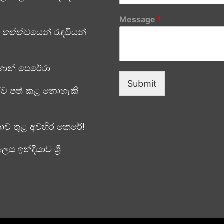
Message
*
තත්ත්වයෙන් රැඳවියන්
ාන් පෙරේරා
Submit
රව පත් කළ නොහැකි
ලංකාව තුළ අවහිර කෙරේ!
ඉන්දියාව ශ්‍රී