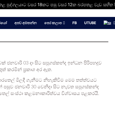
 පුද්ගලයාට වසර 18කට පසු වසර 12ක බරපතළ වැඩ සහිත සි
ඩියෝ
අපව අමතන්න
පෙර කලාප
FB
UTUBE
ජනවාරි 03 දා සිට සපුගස්කන්ද ඉන්ධන පිරිපහදුව
් කරමින් ප්‍රකාශ අර ඇත.
ොරතෙල් මිලදී ගැනීමට නිහැකිවීම මෙම තත්ත්වයට
් පසුව ජනවාරි 30 වෙනිදා සිට නැවත සපුගස්කන්ද
ජ තෙල් සංස්ථා කළමනාකාරිත්වය විශ්වාසය පළකරයි.