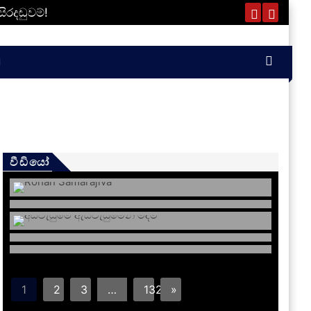
රදඬුවම්!
වීඩියෝ
1
2
3
…
132
»