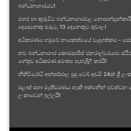
බන්ධනාගාරයට!
මහර හා කුරුවිට බන්ධනාගාරවල නොසන්සුන්කාරී 
දෙදෙනෙකු මරුට, 13 දෙනෙකුට තුවාල!
අධිකරණය හමුවේ නායකත්වයේ වැදගත්කම – ජෙහ
නව බන්ධනාගාර කොමසාරිස් ජනරාල්වරයාව ස්ථි
හේතුව අධිකරණ අමාත්‍ය පැහැදිලි කරයි!
නීතිවිරෝධී අන්තර්ජාල සූදු වෙබ් අඩවි 24ක් ශ්‍රී 
පළාත් සභා මැතිවරණය හැකි ඉක්මනින් පවත්වන ලෙස 
ලංකාවෙන් ඉල්ලයි!