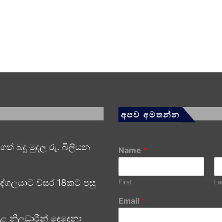
අපව අමතන්න
ත් බදු මුදල රු. බිලියන
Name
*
ද්ගලයාට වසර 18කට පසු
First
La
Email
*
ළ නිලධාරීන් දෙදෙනා