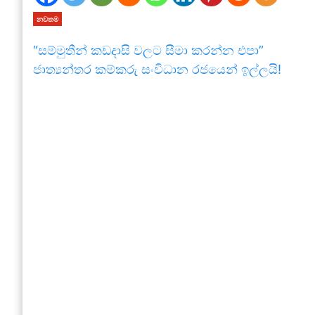
නවතම
“සම්මුතීන් කඩදාසි වලට සීමා කරන්න එපා”
ජාත්‍යන්තර කම්කරු සංවිධාන රජයෙන් ඉල්ලයි!