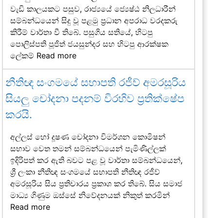
වැඩි කාලයකට පසුව, රාජ්‍යයේ ජ්‍යෙෂ්ඨ නිලධාරීන්
සම්බන්ධයෙන් සිදු වූ පළමු ප්‍රධාන අපරාධ වරදකරු
කිරීම් වාර්තා වී තිබේ. පසුගිය සතියේ, හිටපු
පොලිස්පති පූජිත් ජයසුන්දර සහ හිටපු ආරක්ෂක
ලේකම්
Read more
නීතිඥ සංගමයේ සභාපති රජීව් අමරසූරිය
සියලු චෝදනා පදනම් විරහිව ප්‍රතික්ෂේප
කරයි.
අල්ලස් හෝ දූෂණ චෝදනා විමර්ශන කොමිෂන්
සභාව වෙත තමන් සම්බන්ධයෙන් පැමිණිල්ලක්
ඉදිරිපත් කර ඇති බවට පළ වූ වාර්තා සම්බන්ධයෙන්,
ශ්‍රී ලංකා නීතිඥ සංගමයේ සභාපති නීතිඥ රජීව්
අමරසූරිය සිය ප්‍රතිචාරය ප්‍රකාශ කර තිබේ. සිය සමාජ
මාධ්‍ය ගිණුම ඔස්සේ නිවේදනයක් නිකුත් කරමින්
Read more