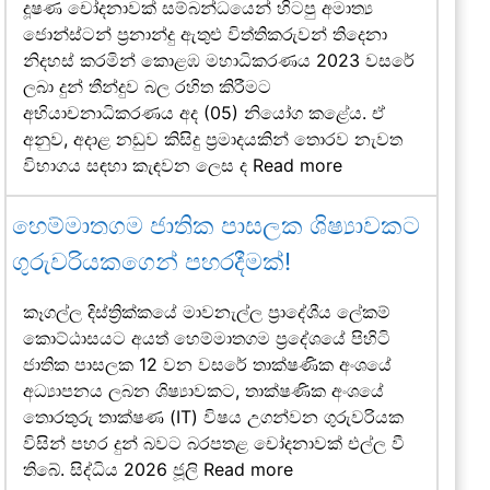
දූෂණ චෝදනාවක් සම්බන්ධයෙන් හිටපු අමාත්‍ය
ජොන්ස්ටන් ප්‍රනාන්දු ඇතුළු විත්තිකරුවන් තිදෙනා
නිදහස් කරමින් කොළඹ මහාධිකරණය 2023 වසරේ
ලබා දුන් තීන්දුව බල රහිත කිරීමට
අභියාචනාධිකරණය අද (05) නියෝග කළේය. ඒ
අනුව, අදාළ නඩුව කිසිදු ප්‍රමාදයකින් තොරව නැවත
විභාගය සඳහා කැඳවන ලෙස ද
Read more
හෙම්මාතගම ජාතික පාසලක ශිෂ්‍යාවකට
ගුරුවරියකගෙන් පහරදීමක්!
කෑගල්ල දිස්ත්‍රික්කයේ මාවනැල්ල ප්‍රාදේශීය ලේකම්
කොට්ඨාසයට අයත් හෙම්මාතගම ප්‍රදේශයේ පිහිටි
ජාතික පාසලක 12 වන වසරේ තාක්ෂණික අංශයේ
අධ්‍යාපනය ලබන ශිෂ්‍යාවකට, තාක්ෂණික අංශයේ
තොරතුරු තාක්ෂණ (IT) විෂය උගන්වන ගුරුවරියක
විසින් පහර දුන් බවට බරපතළ චෝදනාවක් එල්ල වී
තිබේ. සිද්ධිය 2026 ජූලි
Read more