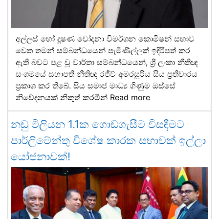
අල්ලස් හෝ දූෂණ චෝදනා විමර්ශන කොමිෂන් සභාව
වෙත තමන් සම්බන්ධයෙන් පැමිණිල්ලක් ඉදිරිපත් කර
ඇති බවට පළ වූ වාර්තා සම්බන්ධයෙන්, ශ්‍රී ලංකා නීතිඥ
සංගමයේ සභාපති නීතිඥ රජීව් අමරසූරිය සිය ප්‍රතිචාරය
ප්‍රකාශ කර තිබේ. සිය සමාජ මාධ්‍ය ගිණුම ඔස්සේ
නිවේදනයක් නිකුත් කරමින්
Read more
නඩු මිලියන 1.1ක ගොඩගැසීම විසඳීමට
පාර්ලිමේන්තු විශේෂ කාරක සභාවක් ඉල්ලා
යෝජනාවක්!