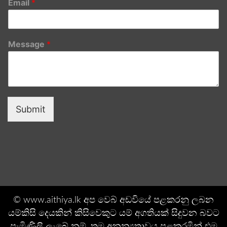
Email
*
Message
*
Submit
© www.aithiya.lk අප වෙබ් අඩවියේ පළකරනු ලබන
යම්කිසි දෙයකින් කිසිවෙකුට යම් අගතියක් සිදුවන බවට
පැමිණිලි ලැබේ නම්. තම අනන්‍යතාවය පළකරමින් එම