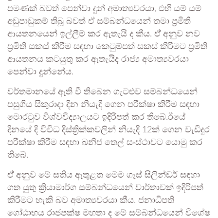
පමණක් බවත් පෙන්වා දුන් අමාත්‍යවරයා, එහි යම් යම්
අඩුපාඩුකම් තිබූ බවත් ඒ සම්බන්ධයෙන් තමා ප්‍රමිති
ආයතනයෙන් ඉල්ලීම් කර ඇතැයි ද කීය. ඒ් අනුව නව
ප්‍රමිති සකස් කිරීම සඳහා කෙටුම්පත් සකස් කිරීමට ප්‍රමිති
ආයතනය කටයුතු කර ඇතැයිද රාජ්‍ය අමාත්‍යවරයා
පෙන්වා දුන්නේය.
වර්තමානයේ ඇති වී තිබෙන ගැටළුව සම්බන්ධයෙන්
පසුගිය සිකුරාදා දින නියැදි ගෙන පරීක්ෂා කිරීම සඳහා
මොරටුව විශ්වවිද්‍යාලයට ඉදිරිපත් කර තිබේ.ඊයේ
දිනයේ දි විවිධ දිස්ත්‍රික්කවලින් නියැදි 12ක් ගෙන වැඩිදුර
පරීක්ෂා කිරීම සඳහා ඛනිජ තෙල් සංස්ථාවට යොමු කර
තිබේ.
ඒ් අනුව මේ සතිය ඇතුළත මෙම ගෑස් සිලින්ඩර් සඳහා
ගත යුතු ක්‍රියාමාර්ග සම්බන්ධයෙන් වාර්තාවක් ඉදිරිපත්
කිරීමට හැකි බව අමාත්‍යවරයා කීය. ජනාධිපති
ගෝඨාභය රාජපක්ෂ මහතා ද මේ සම්බන්ධයෙන් විශේෂ