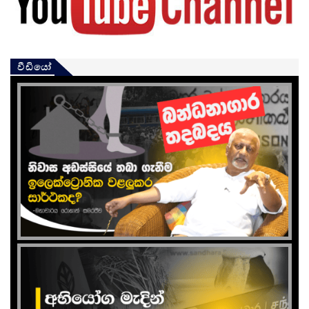
වීඩියෝ