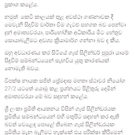
ප්‍රකාශ කළේය.
නමුත් කෙටි කාලයක් තුළ අවස්ථා ගණනාවක දී
මෙවැනි සිදුවීම් වාර්තා වීම ගැටළු සහගත බව පෙන්වා
දුන් අමාත්‍යවරයා, පාරිභෝගික අධිකාරිය මීට හේතුව
සොයාබැලීමට අවශ්‍ය ක්‍රියාමාර්ග ගන්නා බව ද කීය.
ඔහු අවධාරණය කර සිටියේ ගෑස් සිලින්ඩර් පුපුරා යාමේ
සිදුවීම් සම්බන්ධයෙන් සැඟවිය යුතු කාරණයක්
නොමැති බවය.
විපක්ෂ නායක සජිත් ප්‍රේමදාස මහතා ස්ථාවර නියෝග
27/2 යටතේ යොමු කළ ප්‍රශ්නයට පිළිතුරු දෙමින්
අමාත්‍යවරයා මේ බව සඳහන් කළේය.
ශ්‍රී ලංකා ප්‍රමිති ආයතනය විසින් ගෑස් සිලින්ඩරයක
ප්‍රමිතිය සම්බන්ධයෙන් එහි මතුපිට සඳහන් කර ඇති
බවත් වෙළෙඳ පොළේ තිබෙන ගෑස් සිලින්ඩරයක
ප්‍රමිතිය මැන බැලීමට හැක්කේ එය පරීක්ෂා කිරීමෙන්