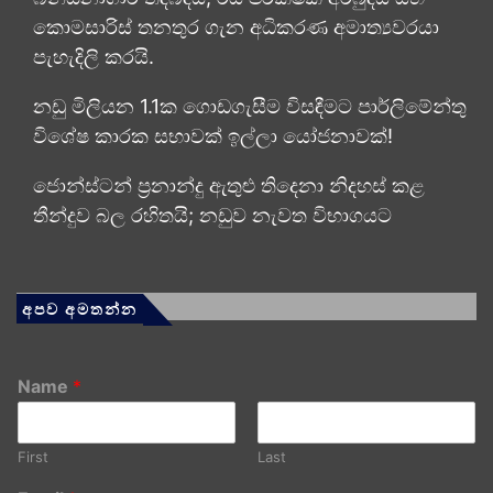
කොමසාරිස් තනතුර ගැන අධිකරණ අමාත්‍යවරයා
පැහැදිලි කරයි.
නඩු මිලියන 1.1ක ගොඩගැසීම විසඳීමට පාර්ලිමේන්තු
විශේෂ කාරක සභාවක් ඉල්ලා යෝජනාවක්!
ජොන්ස්ටන් ප්‍රනාන්දු ඇතුළු තිදෙනා නිදහස් කළ
තීන්දුව බල රහිතයි; නඩුව නැවත විභාගයට
අපව අමතන්න
Name
*
First
Last