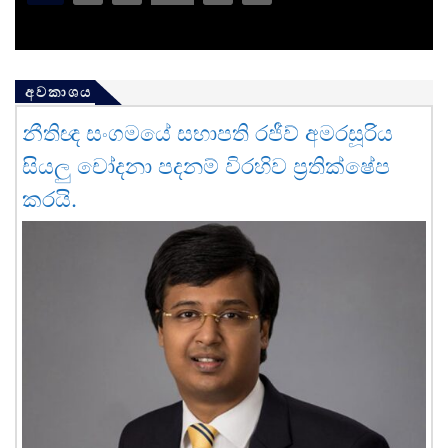
අවකාශය
නීතිඥ සංගමයේ සභාපති රජීව් අමරසූරිය
සියලු චෝදනා පදනම් විරහිව ප්‍රතික්ෂේප
කරයි.