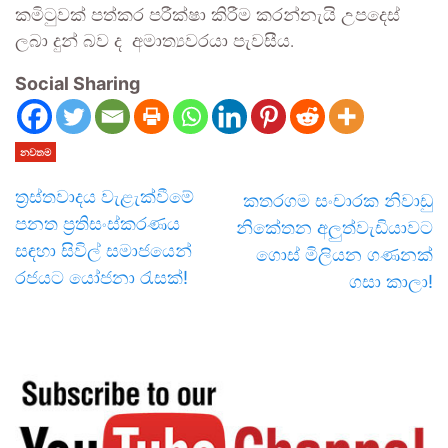
කමිටුවක් පත්කර පරීක්ෂා කිරීම කරන්නැයි උපදෙස්
ලබා දුන් බව ද අමාත්‍යවරයා පැවසීය.
Social Sharing
නවතම
ත්‍රස්තවාදය වැළැක්වීමේ
කතරගම සංචාරක නිවාඩු
පනත ප්‍රතිසංස්කරණය
නිකේතන අලුත්වැඩියාවට
සඳහා සිවිල් සමාජයෙන්
ගොස් මිලියන ගණනක්
රජයට යෝජනා රැසක්!
ගසා කාලා!