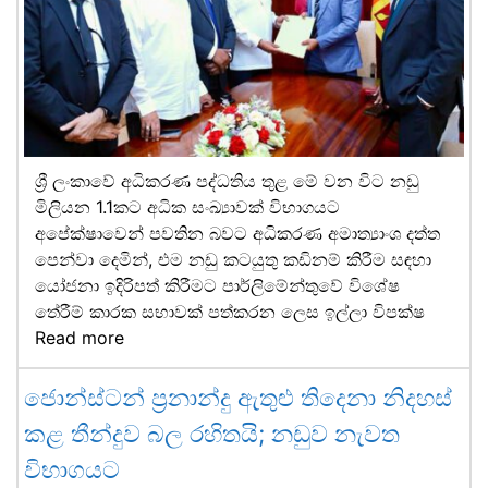
ශ්‍රී ලංකාවේ අධිකරණ පද්ධතිය තුළ මේ වන විට නඩු
මිලියන 1.1කට අධික සංඛ්‍යාවක් විභාගයට
අපේක්ෂාවෙන් පවතින බවට අධිකරණ අමාත්‍යාංශ දත්ත
පෙන්වා දෙමින්, එම නඩු කටයුතු කඩිනම් කිරීම සඳහා
යෝජනා ඉදිරිපත් කිරීමට පාර්ලිමේන්තුවේ විශේෂ
තේරීම් කාරක සභාවක් පත්කරන ලෙස ඉල්ලා විපක්ෂ
Read more
ජොන්ස්ටන් ප්‍රනාන්දු ඇතුළු තිදෙනා නිදහස්
කළ තීන්දුව බල රහිතයි; නඩුව නැවත
විභාගයට