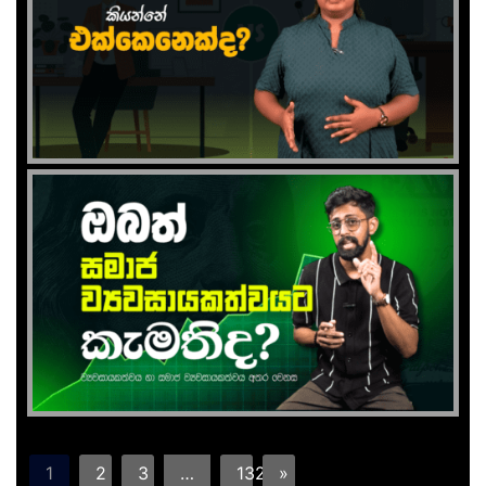
1
2
3
…
132
»