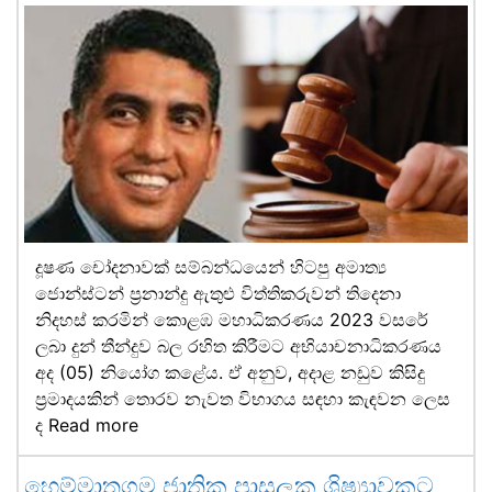
දූෂණ චෝදනාවක් සම්බන්ධයෙන් හිටපු අමාත්‍ය
ජොන්ස්ටන් ප්‍රනාන්දු ඇතුළු විත්තිකරුවන් තිදෙනා
නිදහස් කරමින් කොළඹ මහාධිකරණය 2023 වසරේ
ලබා දුන් තීන්දුව බල රහිත කිරීමට අභියාචනාධිකරණය
අද (05) නියෝග කළේය. ඒ අනුව, අදාළ නඩුව කිසිදු
ප්‍රමාදයකින් තොරව නැවත විභාගය සඳහා කැඳවන ලෙස
ද
Read more
හෙම්මාතගම ජාතික පාසලක ශිෂ්‍යාවකට