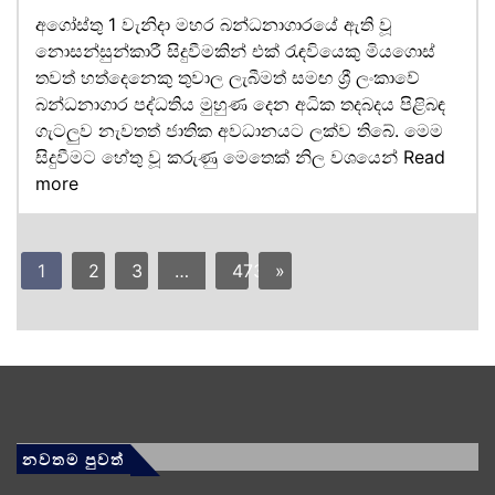
අගෝස්තු 1 වැනිදා මහර බන්ධනාගාරයේ ඇති වූ
නොසන්සුන්කාරී සිදුවීමකින් එක් රැඳවියෙකු මියගොස්
තවත් හත්දෙනෙකු තුවාල ලැබීමත් සමඟ ශ්‍රී ලංකාවේ
බන්ධනාගාර පද්ධතිය මුහුණ දෙන අධික තදබදය පිළිබඳ
ගැටලුව නැවතත් ජාතික අවධානයට ලක්ව තිබේ. මෙම
සිදුවීමට හේතු වූ කරුණු මෙතෙක් නිල වශයෙන්
Read
more
1
2
3
…
473
»
නවතම පුවත්