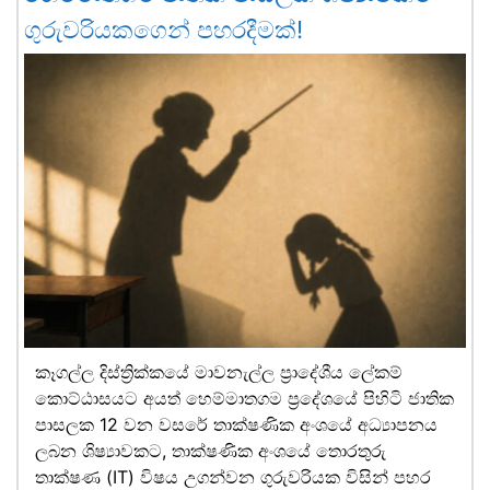
ගුරුවරියකගෙන් පහරදීමක්!
කෑගල්ල දිස්ත්‍රික්කයේ මාවනැල්ල ප්‍රාදේශීය ලේකම්
කොට්ඨාසයට අයත් හෙම්මාතගම ප්‍රදේශයේ පිහිටි ජාතික
පාසලක 12 වන වසරේ තාක්ෂණික අංශයේ අධ්‍යාපනය
ලබන ශිෂ්‍යාවකට, තාක්ෂණික අංශයේ තොරතුරු
තාක්ෂණ (IT) විෂය උගන්වන ගුරුවරියක විසින් පහර