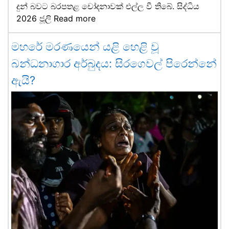
දුන් බවට බරපතළ චෝදනාවක් එල්ල වී තිබේ. සිද්ධිය
2026 ජූලි
Read more
මහරේ මරණයෙන් යළි හෙළි වූ
බන්ධනාගාර අර්බුදය: සිරගෙවල් පිරෙන්නේ
ඇයි?