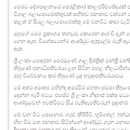
මෙරට දේශපාලනයේ පෙරළිකාර කාලපරිච්ඡේදයක් 
විශාල බලාපොරොත්තුවක් සහිතව ජනතාව වත්මන් ජ
කළත් ඒ සියලු බලාපොරොත්තු මේ වනවිට කඩා වැටී
ඔහුගේ මෙම ප්‍රකාශය තහවුරු කෙරෙන ආරංචි දැන්
ගෙන ඇත. විශේෂයෙන්ම ආණ්ඩුව ඇතුලේම මැති ඇමති
ඇත.
ශ්‍රී ලංකා පොදුජන පෙරමුණේ ගාලු දිස්ත්‍රික් මන්ත්‍රී
තිබුණේ ජනාධිපතිවරයා ළඟ සිටින පහළ නිලධාරීන්ග
ඔහු විවේචනය කර තිබුණේ යුද හමුදාපතිවරයාවය.
මේ අතර අමාත්‍ය මහින්ද අමරවීර මහතා පවසා තිබු
දෙන්න බැරි බවය. එසේම ශ්‍රී ලංකා නිදහස් පක්ෂ 
ආණ්ඩුවෙන් ඉවත්වීමට සිය මැතිඇමතිවරුන් සුදානම් 
මේ වන විට පොහොර, ගෑස්, කිරිපිටි, භූමිතෙල්, ඉන්ධන 
හිඟ වීම මත ජනතාව සිටින්නේ ආණ්ඩුව ගැන නොසතුටිනි