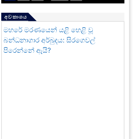
අවකාශය
මහරේ මරණයෙන් යළි හෙළි වූ
බන්ධනාගාර අර්බුදය: සිරගෙවල්
පිරෙන්නේ ඇයි?