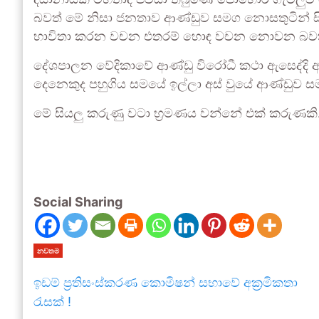
දිසානායක මහතාද පවසා තිබුණේ පොහොර ගැටලුව 
බවත් මේ නිසා ජනතාව ආණ්ඩුව සමග නොසතුටින් ස
භාවිතා කරන වචන එතරම් හොඳ වචන නොවන බවත
දේශපාලන වේදිකාවේ ආණ්ඩු විරෝධී කථා ඇසෙද්දි ආ
දෙනෙකුද පහුගිය සමයේ ඉල්ලා අස් වුයේ ආණ්ඩුව 
මේ සියලු කරුණු වටා භ්‍රමණය වන්නේ එක් කරුණකි.
Social Sharing
නවතම
ඉඩම් ප්‍රතිසංස්කරණ කොමිෂන් සභාවේ අක්‍රමිකතා
රැසක් !