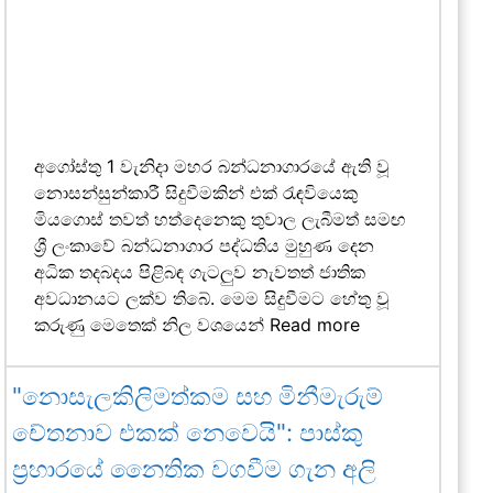
අගෝස්තු 1 වැනිදා මහර බන්ධනාගාරයේ ඇති වූ
නොසන්සුන්කාරී සිදුවීමකින් එක් රැඳවියෙකු
මියගොස් තවත් හත්දෙනෙකු තුවාල ලැබීමත් සමඟ
ශ්‍රී ලංකාවේ බන්ධනාගාර පද්ධතිය මුහුණ දෙන
අධික තදබදය පිළිබඳ ගැටලුව නැවතත් ජාතික
අවධානයට ලක්ව තිබේ. මෙම සිදුවීමට හේතු වූ
කරුණු මෙතෙක් නිල වශයෙන්
Read more
"නොසැලකිලිමත්කම සහ මිනීමැරුම්
චේතනාව එකක් නෙවෙයි": පාස්කු
ප්‍රහාරයේ නෛතික වගවීම ගැන අලි