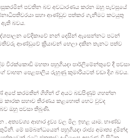
පසුකරමින් පවතින බව අවධාරණය කරන ඔහු පැවසුයේ
නාධිපතිවරයා සහා ආණ්ඩුව පත්කර ගැනීමට කටයුතු
 ඇති බවය.
 දේශපාලන වේදිකාවේ නන් දෙසින් ඇසෙන්නට පටන්
වරු ආණ්ඩුවේ ක්‍රියාවන් හෙලා දකින තැනට පත්ව
 චන්දිම වීරක්කොඩි මහතා පහුගියදා පාර්ලිමේන්තුවේ දී පවසා
ේ වාහන පෙළපාලිය රුහුණු කුමාරියටත් වඩා දිග බවය.
ණේ අපේ කරමතින් ගිහින් ඒ අයට බඩපිණුම් ගහන්න
මධ්‍යම කාරක සභාව තීරණය කළහොත් හෙට වුවද
බව ඔහු පවසා තිබුණි.
, අත්‍යවශ්‍ය ආහාර ද්‍රව්‍ය වල මිල ඉහළ යාම, භාණ්ඩ
. මේ සම්බන්ධයෙන් පහුගියදා රාජ්‍ය අමාත්‍ය දුමින්ද