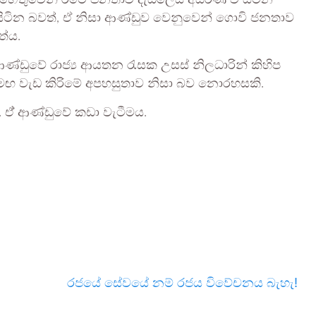
හේතුවෙන් රටේ ජනතාව දැඩිලෙස අසරණ වී සිටින
ිටින බවත්, ඒ නිසා ආණ්ඩුව වෙනුවෙන් ගොවි ජනතාව
්ය.
ණ්ඩුවේ රාජ්‍ය ආයතන රැසක උසස් නිලධාරින් කිහිප
සමඟ වැඩ කිරිමේ අපහසුතාව නිසා බව නොරහසකි.
 ඒ් ආණ්ඩුවේ කඩා වැටීමය.
රජයේ සේවයේ නම් රජය විවේචනය බැහැ!