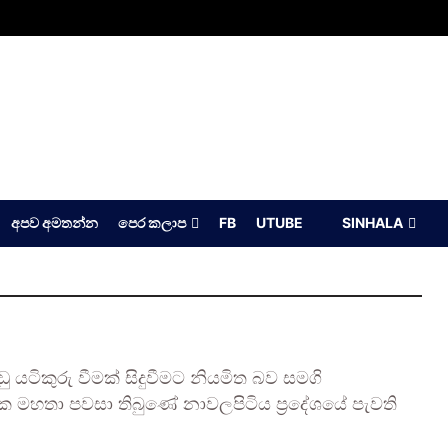
අපව අමතන්න
පෙර කලාප
FB
UTUBE
SINHALA
යටිකුරු වීමක් සිදුවීමට නියමිත බව සමගි
යක මහතා පවසා තිබුණේ නාවලපිටිය ප්‍රදේශයේ පැවති