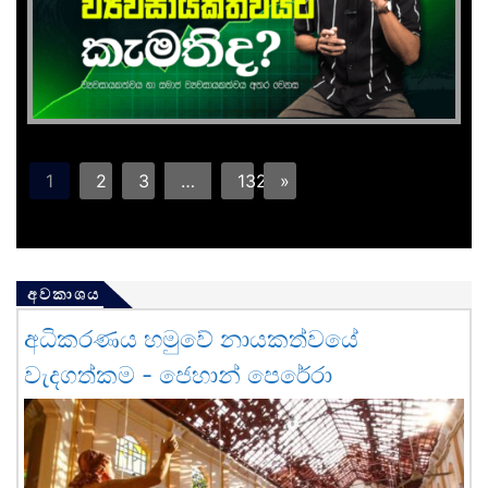
1
2
3
…
132
»
අවකාශය
අධිකරණය හමුවේ නායකත්වයේ
වැදගත්කම - ජෙහාන් පෙරේරා