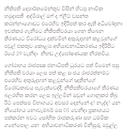
නීතිපති දෙපාර්තමේන්තුව විසින් හිටපු නාවික
හමුදාපති අද්මිරාල් ඔෆ් ද ෆ්ලීට් වසන්ත
කරන්නාගොඩට එරෙහිව ඉදිරිපත් කර ඇති අධිචෝදනා
ඉවත්කර ගැනීමට නීතිපතිවරයා ගෙන තිබෙන
තීරණයට විරෝධය දක්වමින් අතුරුදහන් කළවුන්ගේ
පවුල් එකතුව කොළඹ අභියාචනාධිකරණය ඉදිරිපිට
ඊයේ 29 වැනිදා නිහඬ උද්ඝෝෂණයක නිරතවිය.
ගෝඨාභය රාජපක්‍ෂ ජනාධිපති ධුරයට පත් වීමෙන් පසු
නීතිපති වරයා ලෙස පත් කළ සංජය රාජරත්නම්ට
එරෙහිව අතුරුදහන් කළවුන්ගේ ඥාතීන්ගේ
විරෝධතාවය පැවැත්වෙද්දී, නීතිපතිවරයාගේ තීරණය
බලරහිත කරන ලෙස ඉල්ලමින් ඔවුන් ගොනුකර තිබු
රිට් පෙත්සම විභාගයට අවසර දෙන්නේ ද? නැද්ද? යන
නියෝගය නොවැම්බර් මස 01 වෙනිදා ප්‍රකාශයට
පත්කරන බවට සෝභිත රාජකරුණා සහ ධම්මික
ගනේපොල යන අභියාචනාධිකරණ විනිසුරු මඩුල්ල