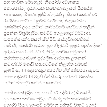
සහ නාවික මෙහෙයුම් නියෝජ්‍ය අධ්‍යක්‍ෂක
කොමදෝරු දසනායක කම්කානම්ලාගේ පියසේන
දසනායක, විශේෂ බුද්ධි නිලධාරි ලුතිනන් කමාන්ඩර්
රණසිංහ පේඩිගේ සුමිත් රණසිංහ, තිලකරත්න
ලක්ෂ්මන් උදය කුමාර, කාරියවසම් හේවගේ නලින්
ප්‍රසන්න වික්‍රමසුරිය, තම්මිට ඉහලගෙදර ධර්මදාස,
රාජපක්ෂ පතිරණගේ කිත්සිරි, කස්තුරිආරච්චිගේ
ගාමිණී, මාස්ටර් ප්‍රධාන සුළු නිලධාරි මුතුවාහැන්නදිගේ
අරුණ තුෂාර මෙන්ඩිස්, හිටපු නාවික හමුදාපති
කරන්නාගොඩගේ පුද්ගලික ආරක්‍ෂක ලුතිනන්
කමාන්ඩර් මුණසිංහආරච්චිගේ නිලන්ත සම්පත්
මුණසිංහ, 14 දෙනෙකුට එරෙහිව නීතිපතිවරයා පැවරෑ
මෙම නඩුවේ 14 වැනි විත්තිකරු වන්නේ වසන්ත
කුමාර ජයදේව කරන්නාගොඩයි.
මෙහි තවත් චුදිතයකු වන රියර් අද්මිරාල් ඩී.කේ.පී
දසනායක නාවික හමුදාවේ කිසිදු පරීක්ෂණයකින්
තොරව සියලු ගෞරව සම්මාන සහිතව විශ්‍රාම ගොස්