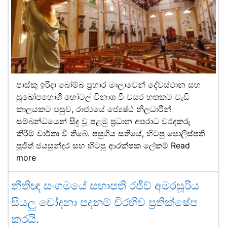
පාස්කු ඉරිදා බෝම්බ ප්‍රහාර මාලාවෙන් දේවස්ථාන සහ
සුඛෝපභෝගී හෝටල් විනාශ වී වසර හතකට වැඩි
කාලයකට පසුව, රාජ්‍යයේ ජ්‍යෙෂ්ඨ නිලධාරීන්
සම්බන්ධයෙන් සිදු වූ පළමු ප්‍රධාන අපරාධ වරදකරු
කිරීම් වාර්තා වී තිබේ. පසුගිය සතියේ, හිටපු පොලිස්පති
පූජිත් ජයසුන්දර සහ හිටපු ආරක්ෂක ලේකම්
Read
more
නීතිඥ සංගමයේ සභාපති රජීව් අමරසූරිය
සියලු චෝදනා පදනම් විරහිව ප්‍රතික්ෂේප
කරයි.