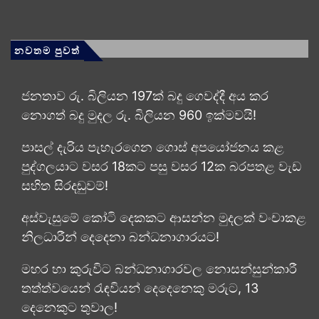
නවතම පුවත්
ජනතාව රු. බිලියන 197ක් බදු ගෙවද්දී අය කර
නොගත් බදු මුදල රු. බිලියන 960 ඉක්මවයි!
පාසල් දැරිය පැහැරගෙන ගොස් අපයෝජනය කළ
පුද්ගලයාට වසර 18කට පසු වසර 12ක බරපතළ වැඩ
සහිත සිරදඬුවම්!
අස්වැසුමේ කෝටි දෙකකට ආසන්න මුදලක් වංචාකළ
නිලධාරීන් දෙදෙනා බන්ධනාගාරයට!
මහර හා කුරුවිට බන්ධනාගාරවල නොසන්සුන්කාරී
තත්ත්වයෙන් රැඳවියන් දෙදෙනෙකු මරුට, 13
දෙනෙකුට තුවාල!