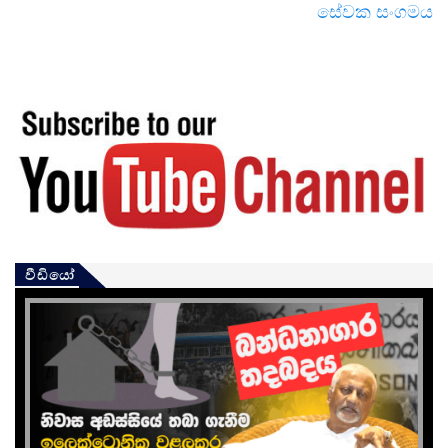
සේවක සංගමය
වීඩියෝ