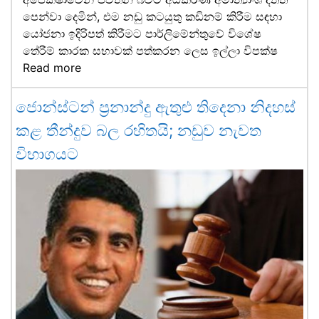
පෙන්වා දෙමින්, එම නඩු කටයුතු කඩිනම් කිරීම සඳහා
යෝජනා ඉදිරිපත් කිරීමට පාර්ලිමේන්තුවේ විශේෂ
තේරීම් කාරක සභාවක් පත්කරන ලෙස ඉල්ලා විපක්ෂ
Read more
ජොන්ස්ටන් ප්‍රනාන්දු ඇතුළු තිදෙනා නිදහස්
කළ තීන්දුව බල රහිතයි; නඩුව නැවත
විභාගයට