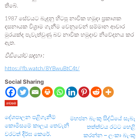
තිබේ.
1987 සේවයට බැඳුනු හිටපු නාවික හමුදා ප්‍රකාශක
දසනායක විශ්‍රාම ගැනීම වෙනුවෙන් සම්මාන ආචාර
මුරයක්ද පැවැත්වුණු බව නාවික හමුදාව නිවේදනය කර
ඇත.
වීඩියෝව සඳහා :
https://fb.watch/8YBwuBtC4t/
Social Sharing
නවතම
දේශපාලන පළිගැනීම්
මහජන බැංකු සිද්ධියේ සැබෑ
කොමිසමේ කාලය තෙවැනි
තත්ත්වය රටට හෙළි
වරටත් දීර්ඝ කෙරේ.
කරන්න – ලංකා බැංකු