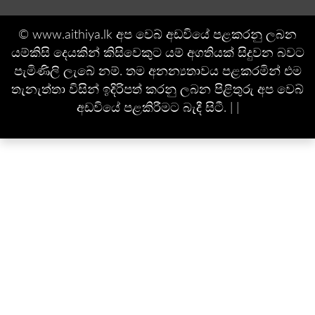
© www.aithiya.lk අප වෙබ් අඩවියේ පළකරනු ලබන
යම්කිසි දෙයකින් කිසිවෙකුට යම් අගතියක් සිදුවන බවට
පැමිණිලි ලැබේ නම්. තම අනන්‍යතාවය පළකරමින් එම
තැනැත්තා විසින් ඉදිරිපත් කරනු ලබන පිළිතුරු අප වෙබ්
අඩවියේ පළකිරීමට බැදී සිටී. | |