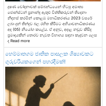
දූෂණ චෝදනාවක් සම්බන්ධයෙන් හිටපු අමාත්‍ය
ජොන්ස්ටන් ප්‍රනාන්දු ඇතුළු විත්තිකරුවන් තිදෙනා
නිදහස් කරමින් කොළඹ මහාධිකරණය 2023 වසරේ
ලබා දුන් තීන්දුව බල රහිත කිරීමට අභියාචනාධිකරණය
අද (05) නියෝග කළේය. ඒ අනුව, අදාළ නඩුව කිසිදු
ප්‍රමාදයකින් තොරව නැවත විභාගය සඳහා කැඳවන ලෙස
ද
Read more
හෙම්මාතගම ජාතික පාසලක ශිෂ්‍යාවකට
ගුරුවරියකගෙන් පහරදීමක්!