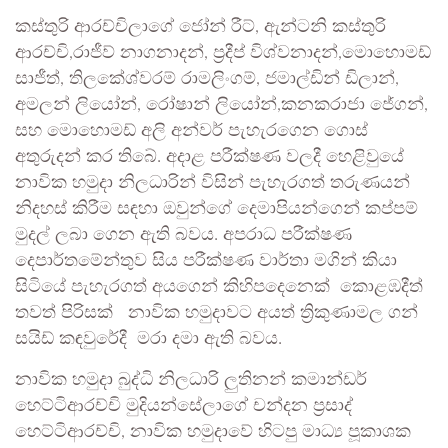
කස්තුරි ආරච්චිලාගේ ජෝන් රීට්, ඇන්ටනි කස්තුරි
ආරච්චි,රාජීව් නාගනාදන්, ප්‍රදීප් විශ්වනාදන්,මොහොමඩ්
සාජීත්, තිලකේශ්වරම් රාමලිංගම්, ජමාල්ඩින් ඩිලාන්,
අමලන් ලියෝන්, රෝෂාන් ලියෝන්,කනකරාජා ජේගන්,
සහ මොහොමඩ් අලි අන්වර් පැහැරගෙන ගොස්
අතුරුදන් කර තිබේ. අදාළ පරීක්ෂණ වලදී හෙළිවුයේ
නාවික හමුදා නිලධාරින් විසින් පැහැරගත් තරුණයන්
නිදහස් කිරීම සඳහා ඔවුන්ගේ දෙමාපියන්ගෙන් කප්පම්
මුදල් ලබා ගෙන ඇති බවය. අපරාධ පරීක්ෂණ
දෙපාර්තමේන්තුව සිය පරීක්ෂණ වාර්තා මගින් කියා
සිටියේ පැහැරගත් අයගෙන් කිහිපදෙනෙක් කොළඹදීත්
තවත් පිරිසක් නාවික හමුදාවට අයත් ත්‍රිකුණාමල ගන්
සයිඩ් කඳවුරේදී මරා දමා ඇති බවය.
නාවික හමුදා බුද්ධි නිලධාරි ලුතිනන් කමාන්ඩර්
හෙට්ටිආරච්චි මුදියන්සේලාගේ චන්දන ප්‍රසාද්
හෙට්ටිආරච්චි, නාවික හමුදාවේ හිටපු මාධ්‍ය පූකාශක