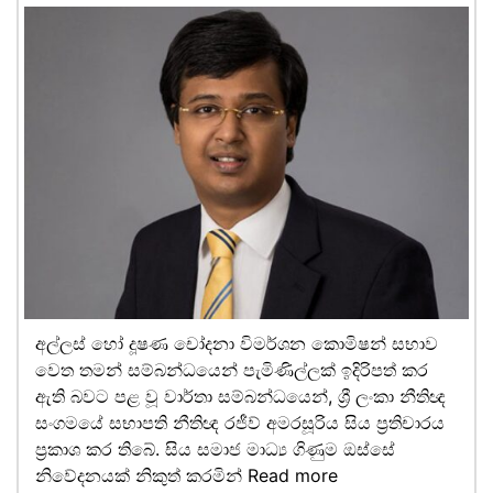
අල්ලස් හෝ දූෂණ චෝදනා විමර්ශන කොමිෂන් සභාව
වෙත තමන් සම්බන්ධයෙන් පැමිණිල්ලක් ඉදිරිපත් කර
ඇති බවට පළ වූ වාර්තා සම්බන්ධයෙන්, ශ්‍රී ලංකා නීතිඥ
සංගමයේ සභාපති නීතිඥ රජීව් අමරසූරිය සිය ප්‍රතිචාරය
ප්‍රකාශ කර තිබේ. සිය සමාජ මාධ්‍ය ගිණුම ඔස්සේ
නිවේදනයක් නිකුත් කරමින්
Read more