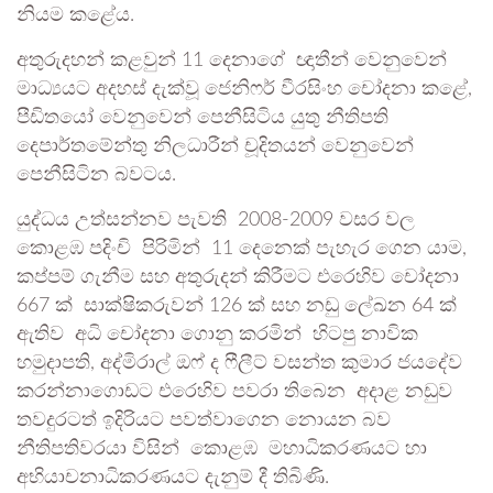
නියම කළේය.
අතුරුදහන් කළවුන් 11 දෙනාගේ ඥාතීන් වෙනුවෙන්
මාධ්‍යයට අදහස් දැක්වූ ජෙනිෆර් වීරසිංහ චෝදනා කළේ,
පීඩිතයෝ වෙනුවෙන් පෙනීසිටිය යුතු නීතිපති
දෙපාර්තමේන්තු නිලධාරීන් චූදිතයන් වෙනුවෙන්
පෙනීසිටින බවටය.
යුද්ධය උත්සන්නව පැවති 2008-2009 වසර වල
කොළඹ පදිංචි පිරිමින් 11 දෙනෙක් පැහැර ගෙන යාම,
කප්පම් ගැනීම සහ අතුරුදන් කිරීමට එරෙහිව චෝදනා
667 ක් සාක්ෂිකරුවන් 126 ක් සහ නඩු ලේඛන 64 ක්
ඇතිව අධි චෝදනා ගොනු කරමින් හිටපු නාවික
හමුදාපති, අද්මිරාල් ඔෆ් ද ෆීලීට් වසන්ත කුමාර ජයදේව
කරන්නාගොඩට එරෙහිව පවරා තිබෙන අදාළ නඩුව
තවදුරටත් ඉදිරියට පවත්වාගෙන නොයන බව
නීතිපතිවරයා විසින් කොළඹ මහාධිකරණයට හා
අභියාචනාධිකරණයට දැනුම් දී තිබිණි.