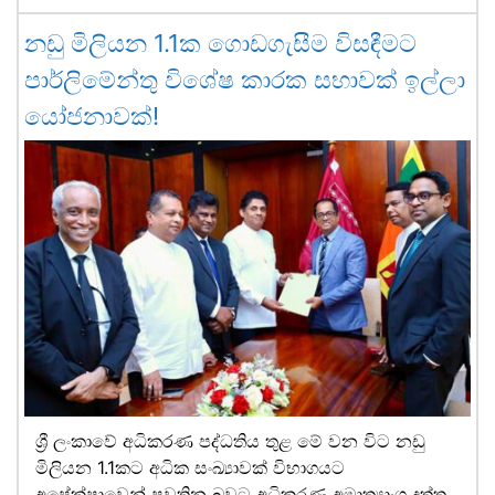
නඩු මිලියන 1.1ක ගොඩගැසීම විසඳීමට
පාර්ලිමේන්තු විශේෂ කාරක සභාවක් ඉල්ලා
යෝජනාවක්!
ශ්‍රී ලංකාවේ අධිකරණ පද්ධතිය තුළ මේ වන විට නඩු
මිලියන 1.1කට අධික සංඛ්‍යාවක් විභාගයට
අපේක්ෂාවෙන් පවතින බවට අධිකරණ අමාත්‍යාංශ දත්ත