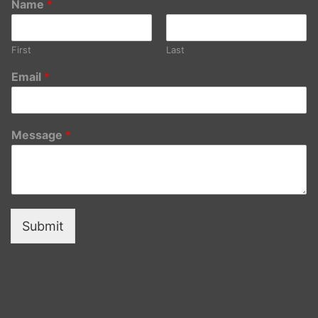
Name
*
First
Last
Email
*
Message
*
Submit