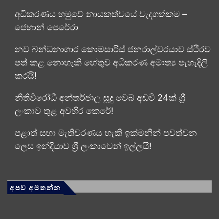
අධිකරණය හමුවේ නායකත්වයේ වැදගත්කම –
ජෙහාන් පෙරේරා
නව බන්ධනාගාර කොමසාරිස් ජනරාල්වරයාව ස්ථිරව
පත් කළ නොහැකි හේතුව අධිකරණ අමාත්‍ය පැහැදිලි
කරයි!
නීතිවිරෝධී අන්තර්ජාල සූදු වෙබ් අඩවි 24ක් ශ්‍රී
ලංකාව තුළ අවහිර කෙරේ!
පළාත් සභා මැතිවරණය හැකි ඉක්මනින් පවත්වන
ලෙස ඉන්දියාව ශ්‍රී ලංකාවෙන් ඉල්ලයි!
අපව අමතන්න