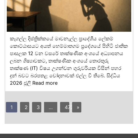
කෑගල්ල දිස්ත්‍රික්කයේ මාවනැල්ල ප්‍රාදේශීය ලේකම්
කොට්ඨාසයට අයත් හෙම්මාතගම ප්‍රදේශයේ පිහිටි ජාතික
පාසලක 12 වන වසරේ තාක්ෂණික අංශයේ අධ්‍යාපනය
ලබන ශිෂ්‍යාවකට, තාක්ෂණික අංශයේ තොරතුරු
තාක්ෂණ (IT) විෂය උගන්වන ගුරුවරියක විසින් පහර
දුන් බවට බරපතළ චෝදනාවක් එල්ල වී තිබේ. සිද්ධිය
2026 ජූලි
Read more
1
2
3
…
473
»